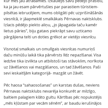
kur mēs jau atradāmies. Izkaulējis savu pēdējo prasību,
ka ja jau esam pārvērtušies par parastiem tūristiem-
pilsētas iebrucējiem, mums obligāti pēc uzprišināšānās
viesnīcā, ir jāapmeklē smalkākais Pērnavas naktsklubs.
Izlacis pēdējo piekto aliņu, „jo jāpagaida taču kamēr
lietus pāries”, biju gatavs piekrāpt savu uzticamo
pārgājiena telti un doties grēkot ar vietējo viesnīcu.
Visnotaļ smalkais un omulīgais viesnīcas numuriņš
dažu minūšu laikā tika pārvērsts līdz nepazīšanai. Visa
iedzīve tika izvilkta un atbilstoši tas stāvoklim, norīkota
uz žāvēšanos vai mazgāšanos, un tad žāvēšanos. Paši
sevi ieskaitījām kategorijā- mazgāt un žāvēt.
Pēc haosa “sahaosošanas” un karstas dušas, neviens
Pērnavas naktsklubs nevarēja konkurēt ar milzīgo,
baltiem palagiem klāto gultu. Kārtības pēc nopukstējis
„mēs kļūstam par vecām sēnēm”, ar baudu ierušinājos