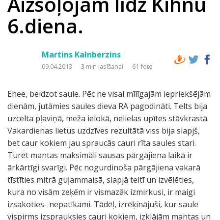
Aizsoļojām līdz Kihnu
6.diena.
Martins Kalnberzins
09.04.2013
3 min lasīšanai
61 foto
Ehee, beidzot saule. Pēc ne visai mīlīgajām iepriekšējām
dienām, jutāmies saules dieva RA pagodināti. Telts bija
uzcelta pļaviņā, meža ielokā, nelielas upītes stāvkrastā.
Vakardienas lietus uzdzīves rezultātā viss bija slapjš,
bet caur kokiem jau spraucās cauri rīta saules stari.
Turēt mantas maksimāli sausas pārgājiena laikā ir
ārkārtīgi svarīgi. Pēc nogurdinoša pārgājiena vakarā
tīstīties mitrā guļammaisā, slapjā teltī un izvēlēties,
kura no visām zeķēm ir vismazāk izmirkusi, ir maigi
izsakoties- nepatīkami. Tādēļ, izrēķinājuši, kur saule
vispirms izsprauksies cauri kokiem, izklājām mantas un