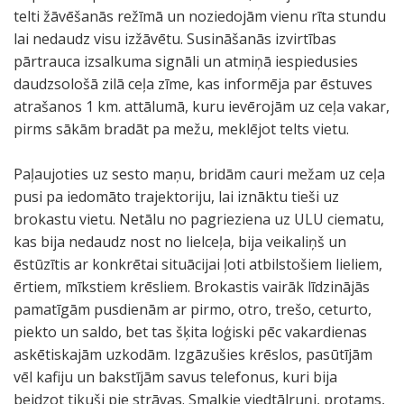
telti žāvēšanās režīmā un noziedojām vienu rīta stundu
lai nedaudz visu izžāvētu. Susināšanās izvirtības
pārtrauca izsalkuma signāli un atmiņā iespiedusies
daudzsološā zilā ceļa zīme, kas informēja par ēstuves
atrašanos 1 km. attālumā, kuru ievērojām uz ceļa vakar,
pirms sākām bradāt pa mežu, meklējot telts vietu.
Paļaujoties uz sesto maņu, bridām cauri mežam uz ceļa
pusi pa iedomāto trajektoriju, lai iznāktu tieši uz
brokastu vietu. Netālu no pagrieziena uz ULU ciematu,
kas bija nedaudz nost no lielceļa, bija veikaliņš un
ēstūzītis ar konkrētai situācijai ļoti atbilstošiem lieliem,
ērtiem, mīkstiem krēsliem. Brokastis vairāk līdzinājās
pamatīgām pusdienām ar pirmo, otro, trešo, ceturto,
piekto un saldo, bet tas šķita loģiski pēc vakardienas
askētiskajām uzkodām. Izgāzušies krēslos, pasūtījām
vēl kafiju un bakstījām savus telefonus, kuri bija
beidzot tikuši pie strāvas. Smalkie viedtālruņi, protams,