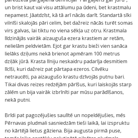
un brist kaut vai visu attālumu pa ūdeni, bet krastmalu
nepamest. Jāatdzīst, kā tā arī nācās darīt. Standartā sīki
vilnīši skalojās pāri celim, bet dažreiz nācās turēt somas
virs galvas, lai tiktu no viena sēkļa uz otru. Krastmala
līdzinājās vairāk aizauguša ezera krastiem ar retām,
nelielām peldvietām. Ejot gar krastu bieži vien sanāca
lielāks dziļums nekā brienot apmēram 100 metrus
dziļāk jūrā. Krasta līniju neskaidru padarīja desmitiem
līcīši, kuri dažreiz pat pārtapa ezeros. Cilvēku
netraucēti, pa aizaugušo krastu dzīvojās putnu bari.
Tikai divas reizes redzējām pārīšus, kuri laiskojās starp
zālēm un bija vairāk izbrīnīti par mūsu parādīšanos,
nekā putni.
Brīdi pat pagozējušies saulītē un nopeldējušies, mēs
Pērnavas pludmali sasniedzām tieši laikā, lai izspruktu
no kārtējā lietus gāziena. Bija augusta pirmā puse,