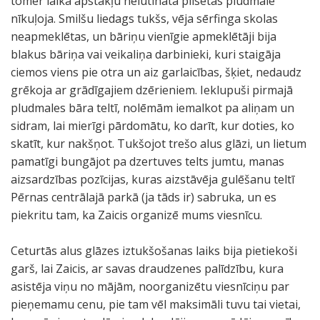
tomēr laika apstākļu nelutinātā pilsētas pludmale
nīkuļoja. Smilšu liedags tukšs, vēja sērfinga skolas
neapmeklētas, un bāriņu vienīgie apmeklētāji bija
blakus bāriņa vai veikaliņa darbinieki, kuri staigāja
ciemos viens pie otra un aiz garlaicības, šķiet, nedaudz
grēkoja ar grādīgajiem dzērieniem. Ieklupuši pirmajā
pludmales bāra teltī, nolēmām iemalkot pa aliņam un
sidram, lai mierīgi pārdomātu, ko darīt, kur doties, ko
skatīt, kur nakšņot. Tukšojot trešo alus glāzi, un lietum
pamatīgi bungājot pa dzertuves telts jumtu, manas
aizsardzības pozīcijas, kuras aizstāvēja gulēšanu teltī
Pērnas centrālajā parkā (ja tāds ir) sabruka, un es
piekritu tam, ka Zaicis organizē mums viesnīcu.
Ceturtās alus glāzes iztukšošanas laiks bija pietiekoši
garš, lai Zaicis, ar savas draudzenes palīdzību, kura
asistēja viņu no mājām, noorganizētu viesnīciņu par
pieņemamu cenu, pie tam vēl maksimāli tuvu tai vietai,