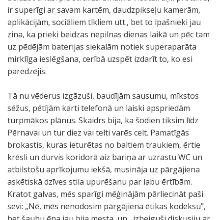
ir superīgi ar savam kartēm, daudzpikseļu kamerām,
aplikācijām, sociāliem tīkliem utt., bet to īpašnieki jau
zina, ka prieki beidzas nepilnas dienas laikā un pēc tam
uz pēdējām baterijas siekalām notiek superaparāta
mirklīga ieslēgšana, cerībā uzspēt izdarīt to, ko esi
paredzējis.
Tā nu vēderus izgāzuši, baudījām sausumu, mīkstos
sēžus, pētījām karti telefonā un laiski apspriedām
turpmākos plānus. Skaidrs bija, ka šodien tiksim līdz
Pērnavai un tur diez vai telti varēs celt. Pamatīgās
brokastis, kuras ieturētas no baltiem traukiem, ērtie
krēsli un durvis koridorā aiz bariņa ar uzrastu WC un
atbilstošu aprīkojumu iekšā, musināja uz pārgājiena
askētiskā dzīves stila upurēšanu par labu ērtībām.
Kratot galvas, mēs sparīgi mēģinājām pārliecināt paši
sevi: „Nē, mēs nenodosim pārgājiena ētikas kodeksu”,
bet šaubu ēna jau bija mesta, un , izbeiguši diskusiju ar