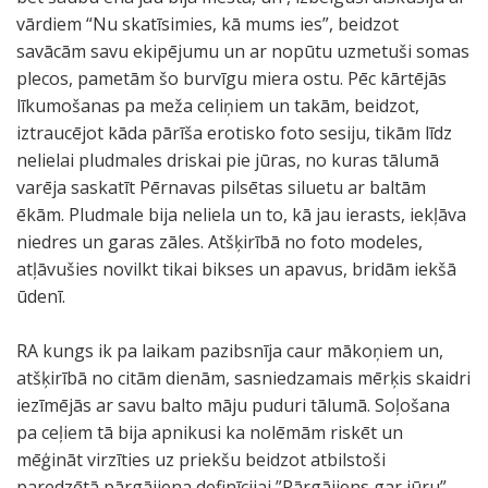
vārdiem “Nu skatīsimies, kā mums ies”, beidzot
savācām savu ekipējumu un ar nopūtu uzmetuši somas
plecos, pametām šo burvīgu miera ostu. Pēc kārtējās
līkumošanas pa meža celiņiem un takām, beidzot,
iztraucējot kāda pārīša erotisko foto sesiju, tikām līdz
nelielai pludmales driskai pie jūras, no kuras tālumā
varēja saskatīt Pērnavas pilsētas siluetu ar baltām
ēkām. Pludmale bija neliela un to, kā jau ierasts, iekļāva
niedres un garas zāles. Atšķirībā no foto modeles,
atļāvušies novilkt tikai bikses un apavus, bridām iekšā
ūdenī.
RA kungs ik pa laikam pazibsnīja caur mākoņiem un,
atšķirībā no citām dienām, sasniedzamais mērķis skaidri
iezīmējās ar savu balto māju puduri tālumā. Soļošana
pa ceļiem tā bija apnikusi ka nolēmām riskēt un
mēģināt virzīties uz priekšu beidzot atbilstoši
paredzētā pārgājiena definīcijai ”Pārgājiens gar jūru”,