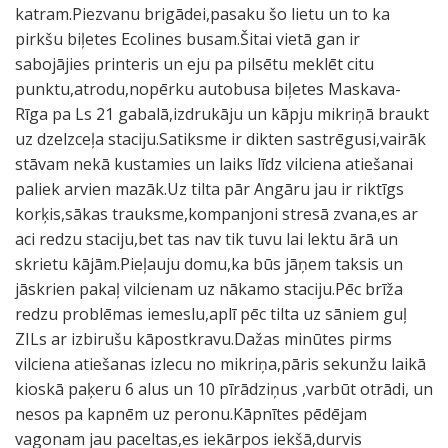
katram.Piezvanu brigādei,pasaku šo lietu un to ka
pirkšu biļetes Ecolines busam.Šitai vietā gan ir
sabojājies printeris un eju pa pilsētu meklēt citu
punktu,atrodu,nopērku autobusa biļetes Maskava-
Rīga pa Ls 21 gabalā,izdrukāju un kāpju mikriņā braukt
uz dzelzceļa staciju.Satiksme ir dikten sastrēgusi,vairāk
stāvam nekā kustamies un laiks līdz vilciena atiešanai
paliek arvien mazāk.Uz tilta pār Angāru jau ir riktīgs
korķis,sākas trauksme,kompanjoni stresā zvana,es ar
aci redzu staciju,bet tas nav tik tuvu lai lektu ārā un
skrietu kājām.Pieļauju domu,ka būs jāņem taksis un
jāskrien pakaļ vilcienam uz nākamo staciju.Pēc brīža
redzu problēmas iemeslu,aplī pēc tilta uz sāniem guļ
ZILs ar izbirušu kāpostkravu.Dažas minūtes pirms
vilciena atiešanas izlecu no mikriņa,pāris sekunžu laikā
kioskā paķeru 6 alus un 10 pīrādziņus ,varbūt otrādi, un
nesos pa kapnēm uz peronu.Kāpnītes pēdējam
vagonam jau paceltas,es iekārpos iekšā,durvis