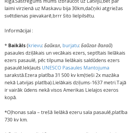
Rīgā.Sastrēgums mums izbraucot uz Latviju,bet par
laimi virzienā uz Maskavu bija 30km,dačņiki atgriežas
svētdienas pievakarē,brrr šito lielpilsētu.
Informācijai :
*
Baikāls
(
krievu
:
Байкал
,
burjatu
:
Байгал далай
)
pasaules dziļākais un vecākais ezers, septītais lielākais
ezers pasaulē, pēc tilpuma lielākais saldūdens ezers
pasaulē.Iekļauts
UNESCO Pasaules Mantojuma
sarakstā.Ezera platība 31 500 kv km(tieši 2x mazāka
nekā Latvijas platība).Lielākais dziļums-1637 metri.Tajā
ir vairāk ūdens nekā visos Amerikas Lielajos ezeros
kopā.
*Oļhonas sala – trešā lielākā ezeru sala pasaulē,platība
730 kv km.