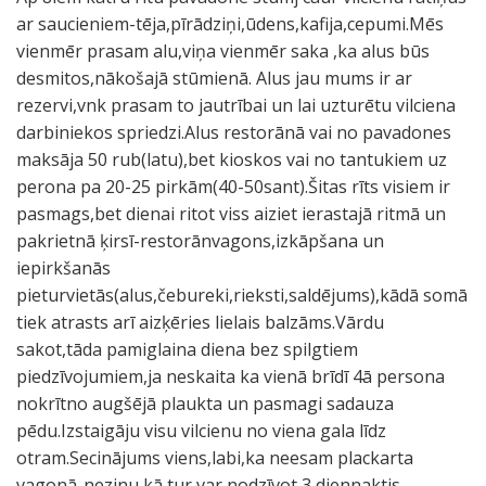
ar saucieniem-tēja,pīrādziņi,ūdens,kafija,cepumi.Mēs
vienmēr prasam alu,viņa vienmēr saka ,ka alus būs
desmitos,nākošajā stūmienā. Alus jau mums ir ar
rezervi,vnk prasam to jautrībai un lai uzturētu vilciena
darbiniekos spriedzi.Alus restorānā vai no pavadones
maksāja 50 rub(latu),bet kioskos vai no tantukiem uz
perona pa 20-25 pirkām(40-50sant).Šitas rīts visiem ir
pasmags,bet dienai ritot viss aiziet ierastajā ritmā un
pakrietnā ķirsī-restorānvagons,izkāpšana un
iepirkšanās
pieturvietās(alus,čebureki,rieksti,saldējums),kādā somā
tiek atrasts arī aizķēries lielais balzāms.Vārdu
sakot,tāda pamiglaina diena bez spilgtiem
piedzīvojumiem,ja neskaita ka vienā brīdī 4ā persona
nokrītno augšējā plaukta un pasmagi sadauza
pēdu.Izstaigāju visu vilcienu no viena gala līdz
otram.Secinājums viens,labi,ka neesam plackarta
vagonā-nezinu kā tur var nodzīvot 3 diennaktis.