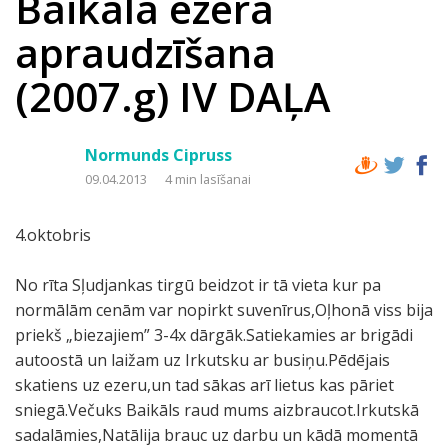
Baikāla ezera
apraudzīšana
(2007.g) IV DAĻA
Normunds Cipruss
09.04.2013
4 min lasīšanai
4.oktobris
No rīta Sļudjankas tirgū beidzot ir tā vieta kur pa
normālām cenām var nopirkt suvenīrus,Oļhonā viss bija
priekš „biezajiem” 3-4x dārgāk.Satiekamies ar brigādi
autoostā un laižam uz Irkutsku ar busiņu.Pēdējais
skatiens uz ezeru,un tad sākas arī lietus kas pāriet
sniegā.Večuks Baikāls raud mums aizbraucot.Irkutskā
sadalāmies,Natālija brauc uz darbu un kādā momentā