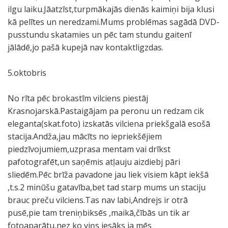
ilgu laiku.Jāatzīst,turpmākajās dienās kaimiņi bija klusi
kā pelītes un neredzami.Mums problēmas sagādā DVD-
pusstundu skatamies un pēc tam stundu gaitenī
jālādē,jo pašā kupejā nav kontaktligzdas.
5.oktobris
No rīta pēc brokastīm vilciens piestāj
Krasnojarskā.Pastaigājam pa peronu un redzam cik
eleganta(skat.foto) izskatās vilciena priekšgalā esošā
stacija.Andža,jau mācīts no iepriekšējiem
piedzīvojumiem,uzprasa mentam vai drīkst
pafotografēt,un saņēmis atļauju aizdiebj pāri
sliedēm.Pēc brīža pavadone jau liek visiem kāpt iekšā
,t.s.2 minūšu gatavība,bet tad starp mums un staciju
brauc preču vilciens.Tas nav labi,Andrejs ir otrā
pusē,pie tam treniņbiksēs ,maikā,čībās un tik ar
fotoaparātu,nez ko viņs iesāks ja mēs