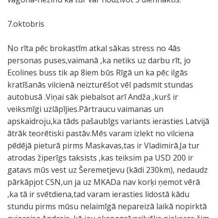
7.oktobris
No rīta pēc brokastīm atkal sākas stress no 4ās
personas puses,vaimanā ,ka netiks uz darbu rīt, jo
Ecolines buss tik ap 8iem būs Rīgā un ka pēc ilgās
kratīšanās vilcienā neizturēšot vēl padsmit stundas
autobusā .Viņai sāk piebalsot arī Andža ,kurš ir
veiksmīgi uzlāpījies.Pārtraucu vaimanas un
apskaidroju,ka tāds pašaubīgs variants ierasties Latvijā
ātrāk teorētiski pastāv.Mēs varam izlekt no vilciena
pēdējā pieturā pirms Maskavas,tas ir Vladimirā.Ja tur
atrodas žiperīgs taksists ,kas teiksim pa USD 200 ir
gatavs mūs vest uz Šeremetjevu (kādi 230km), nedaudz
pārkāpjot CSN,un ja uz MKADa nav korķi ņemot vērā
,ka tā ir svētdiena,tad varam ierasties lidostā kādu
stundu pirms mūsu nelaimīgā nepareizā laikā nopirktā