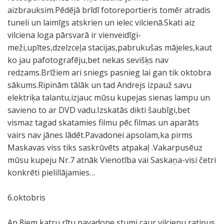
aizbrauksim.Pēdējā brīdī fotoreportieris tomēr atradis
tuneli un laimīgs atskrien un ielec vilcienā.Skati aiz
vilciena loga pārsvarā ir vienveidīgi-
meži,upītes,dzelzceļa stacijas,pabrukušas mājeles,kaut
ko jau pafotografēju,bet nekas sevišķs nav
redzams.Brīžiem ari sniegs pasnieg lai gan tik oktobra
sākums.Ripinām tālāk un tad Andrejs izpauž savu
elektriķa talantu,izjauc mūsu kupejas sienas lampu un
savieno to ar DVD vadu.Izskatās dikti šaubīgi,bet
vismaz tagad skatamies filmu pēc filmas un aparāts
vairs nav jānes lādēt.Pavadonei apsolam,ka pirms
Maskavas viss tiks saskrūvēts atpakaļ .Vakarpusēuz
mūsu kupeju Nr.7 atnāk Vienotība vai Saskaņa-visi četri
konkrēti pielillājamies…
6.oktobris
Ap 8iem katru rītu pavadone stumj caur vilcienu ratiņus