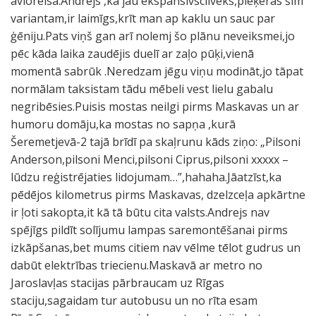
avioreisa.Andrejs ,kā jau ekspansīvscilvēks,pieķeras šim
variantam,ir laimīgs,krīt man ap kaklu un sauc par
ģēniju.Pats viņš gan arī nolemj šo plānu neveiksmei,jo
pēc kāda laika zaudējis duelī ar zaļo pūķi,vienā
momentā sabrūk .Neredzam jēgu viņu modināt,jo tāpat
normālam taksistam tādu mēbeli vest lielu gabalu
negribēsies.Puisis mostas neilgi pirms Maskavas un ar
humoru domāju,ka mostas no sapņa ,kurā
Šeremetjevā-2 tajā brīdī pa skaļrunu kāds ziņo: „Pilsoni
Anderson,pilsoni Menci,pilsoni Ciprus,pilsoni xxxxx –
lūdzu reģistrējaties lidojumam…”,hahaha.Jāatzīst,ka
pēdējos kilometrus pirms Maskavas, dzelzceļa apkārtne
ir ļoti sakopta,it kā tā būtu cita valsts.Andrejs nav
spējīgs pildīt solījumu lampas saremontēšanai pirms
izkāpšanas,bet mums citiem nav vēlme tēlot gudrus un
dabūt elektrības triecienu.Maskavā ar metro no
Jaroslavļas stacijas pārbraucam uz Rīgas
staciju,sagaidam tur autobusu un no rīta esam