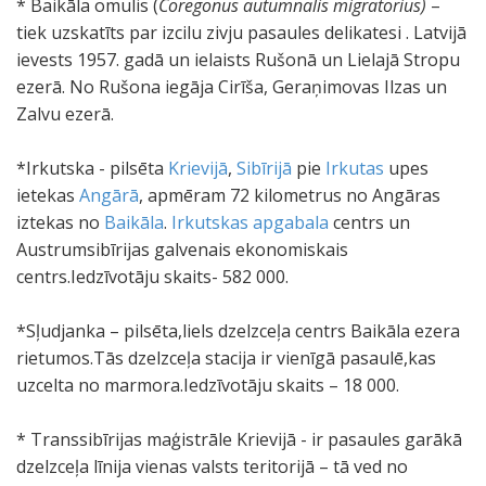
* Baikāla omulis (
Coregonus autumnalis migratorius)
–
tiek uzskatīts par izcilu zivju pasaules delikatesi . Latvijā
ievests 1957. gadā un ielaists Rušonā un Lielajā Stropu
ezerā. No Rušona iegāja Cirīša, Geraņimovas Ilzas un
Zalvu ezerā.
*Irkutska - pilsēta
Krievijā
,
Sibīrijā
pie
Irkutas
upes
ietekas
Angārā
, apmēram 72 kilometrus no Angāras
iztekas no
Baikāla
.
Irkutskas apgabala
centrs un
Austrumsibīrijas galvenais ekonomiskais
centrs.Iedzīvotāju skaits- 582 000.
*Sļudjanka – pilsēta,liels dzelzceļa centrs Baikāla ezera
rietumos.Tās dzelzceļa stacija ir vienīgā pasaulē,kas
uzcelta no marmora.Iedzīvotāju skaits – 18 000.
* Transsibīrijas maģistrāle Krievijā - ir pasaules garākā
dzelzceļa līnija vienas valsts teritorijā – tā ved no