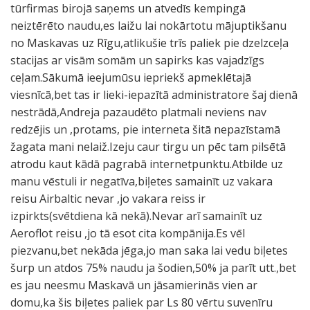
tūrfirmas birojā saņems un atvedīs kempingā
neiztērēto naudu,es laižu lai nokārtotu mājuptikšanu
no Maskavas uz Rīgu,atlikušie trīs paliek pie dzelzceļa
stacijas ar visām somām un sapirks kas vajadzīgs
ceļam.Sākumā ieejumūsu iepriekš apmeklētajā
viesnīcā,bet tas ir lieki-iepazītā administratore šaj dienā
nestrādā,Andreja pazaudēto platmali neviens nav
redzējis un ,protams, pie interneta šitā nepazīstamā
žagata mani nelaiž.Izeju caur tirgu un pēc tam pilsētā
atrodu kaut kādā pagrabā internetpunktu.Atbilde uz
manu vēstuli ir negatīva,biļetes samainīt uz vakara
reisu Airbaltic nevar ,jo vakara reiss ir
izpirkts(svētdiena kā nekā).Nevar arī samainīt uz
Aeroflot reisu ,jo tā esot cita kompānija.Es vēl
piezvanu,bet nekāda jēga,jo man saka lai vedu biļetes
šurp un atdos 75% naudu ja šodien,50% ja parīt utt.,bet
es jau neesmu Maskavā un jāsamierinās vien ar
domu,ka šis biļetes paliek par Ls 80 vērtu suvenīru