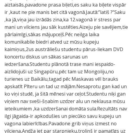
aiztaisās,pavadone prasa biļeti,es saku ka biļete vispār
ir ,kaut ne pie manis bet citā vagonā.Jautā:”latiš ?”Saku
,ka jā,viņa jau izrādās zina,ka 12.vagonā ir stress par
mani un vilciens jau sāk kustēties.Aizeju pie savējiem,tie
pārlaimīgi,sākas mājupceļš.Pēc neilga laika
komunikablie biedri atved uz mūsu kupeju
kaimiņus,2us austrāliešu studentu pārus-liekam DVD
koncertu diskus un sākas sarunas un
iedzeršana.Studentu plānotā trase mani iespaido-
aizlidojuši uz Singapūru,pēc tam uz Mongoliju,no
turienes uz Baikālu,tagad pēc Maskavas vēl brauks
apskatīt Pīteru un tad uz mājām.Nesaprotu gan kad un
ko viņi studē, ja šitā mēnesi var ceļot.Studentu niķi gan
viņiem nav sveši-šņabim uzdzer alu un neklausa mūsu
ieteikumiem ,ka uzdzeršanai domāta sula.Rezultāts nav
ilgi jāgaida-ir apkodušies un piecūko savu kupeju un
vagona labierīcības.Pavadone grib viņus izmest no
vilciena,Andža iet par starpnieku,troliņš ir pamatīgs uz