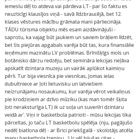
iemeslu dēļ to atdeva vai pārdeva LT- par šo faktu es
neuzticīgi klausījos viņā - savā līdzbraucējā, bet 12.
klases vēstures mācību grāmata mani pārliecināja.
TĀDU tūrisma objektu mēs esam aizdāvinājuši -
saprotu, ka vajag būt jaukiem un saviem brāļiem līdzēt,
bet šis piejūras apgabals varēja būt tas, kura finansiālie
ieņēmumi mazinātu LV problēmas. Brīnišķīgs mols un
botānisko dārzu redzēju, bet semināra lekcijas neļāva
apskatīt dzintara muzeju un vairāk aplūkot kaimiņu
pērli. Tur bija viesnīca pie viesnīcas, Jomas ielas
dubultniece ar ļoti lietuvisku un latviešiem
neizrunājamu nosaukumu, kur varēja vērot veikaliņus
pie krodziņiem ar dzīvo mūziku (kas man tomēr šķita
ļoti neraksturīga LT) ik uz soļa un suvenīri dzintaru
veidā ar`. Viņi ir basketbola patrioti - mūsu lekcijas tika
pārceltas, jo taču LT basketbolu spēlēja. (nju, pagājušo
nedēļ biatlona dēļ - ar Brici priekšgalā - skolotājs atcēla
manu basketbola treniņu.. ;) Ir vēl bijušas citas -