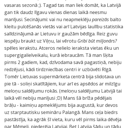
vasaras sezonā ;). Tagad tas man liek domāt, ka Latvijā
gan tik daudz līgavu vienas dienas laikā neesmu
manījusi. Secinājumi: vai nu neapmeklēju
pareizās
balto
kleitu pulcēšanās vietās vai arī Latvijas laulību statistika
salīdzinājumā ar Lietuvu ir gaužām bēdīga. Reiz guvu
iespēju braukt uz Viļņu, lai vērotu
Gribi būt miljonārs?
spēles ierakstu. Atceros nelielo ieraksta vietas ēku un
supergigalielveikalu, kurā iebraucām. Tā man šķita
pirms 2 gadiem, kad, dzīvodama savā pagastiņā, nebiju
redzējusi, kādi tirdzniecības centri ir uzbūvēti Rīgā.
Tomēr Lietuvas supermārketa centrā bija slidotava un
pie tā - soliņi skatītājiem, kur arī es apsēdos ar milzīgu
meloņu saldējumu rokās. (meloņu saldējumu Latvijā tai
laikā vēl nebiju manījusi ;D) Mans šā brīža pēdējais
brāļu - kaimiņu apmeklējums bija augustā, kur devos
uz starptautisku semināru Palangā. Mans ceļa biedrs
pastāstīja, ka agrāk šī vieta, kuru vēl pirms laika dēvēja
par Mēmeli, piederēja Latvijai. Bet Latvija šādu un tādu