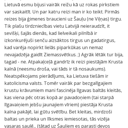
Lietuvā esmu bijusi vairāk reižu kā uz rokas pirkstiem
var saskaitīt. Un par katru reizi man ir ko teikt. Pirmās
reizes bija ģimenes braucieni uz Šauļu (ne Viļņas) tirgu.
Tik plašu tirdzniecības vietu Latvijā neieraudzīt, it
sevišķi, šajās dienās, kad lielveikali pilnībā ir
izkonkurējuši senču aizsāktos tirgus un gadatirgus,
kad varēja nopirkt lielās piparkūkas un nemaz
nevajadzēja gaidīt Ziemassvētkus. ;) Agrāk lētāk tur bija,
tagad - ne. Atpakaļceļā gandrīz ik reizi piestājām Krusta
kalnā (neesmu droša, vai tāds ir tā nosaukums).
Neatspēkojams pierādījums, ka Lietuva tiešām ir
katolicisma valsts. Tomēr vairāk par bezgalīgajiem
krustu krāvumiem mani fascinēja līgavas baltās kleitās,
kas viena pēc otras kopā ar pavadoņiem (tai starpā
līgavaiņiem jebšu jaunajiem vīriem) piestāja Krusta
kalna pakājē, lai gūtu svētību. Bet kleitas, mirdzoši
baltas un prieka un līksmes iemiesotas, tās vizēja
vasaras saulē... (tātad uz Šauļiem es parasti devos