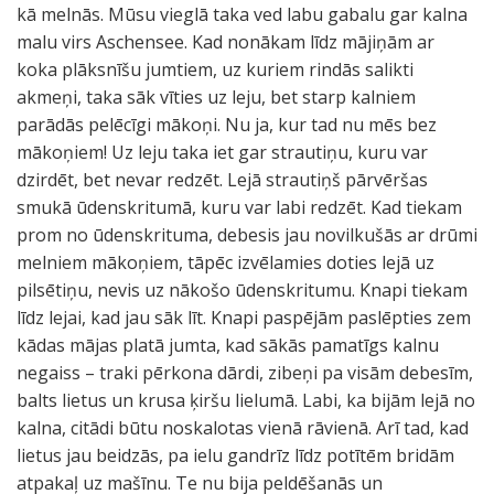
kā melnās. Mūsu vieglā taka ved labu gabalu gar kalna
malu virs Aschensee. Kad nonākam līdz mājiņām ar
koka plāksnīšu jumtiem, uz kuriem rindās salikti
akmeņi, taka sāk vīties uz leju, bet starp kalniem
parādās pelēcīgi mākoņi. Nu ja, kur tad nu mēs bez
mākoņiem! Uz leju taka iet gar strautiņu, kuru var
dzirdēt, bet nevar redzēt. Lejā strautiņš pārvēršas
smukā ūdenskritumā, kuru var labi redzēt. Kad tiekam
prom no ūdenskrituma, debesis jau novilkušās ar drūmi
melniem mākoņiem, tāpēc izvēlamies doties lejā uz
pilsētiņu, nevis uz nākošo ūdenskritumu. Knapi tiekam
līdz lejai, kad jau sāk līt. Knapi paspējām paslēpties zem
kādas mājas platā jumta, kad sākās pamatīgs kalnu
negaiss – traki pērkona dārdi, zibeņi pa visām debesīm,
balts lietus un krusa ķiršu lielumā. Labi, ka bijām lejā no
kalna, citādi būtu noskalotas vienā rāvienā. Arī tad, kad
lietus jau beidzās, pa ielu gandrīz līdz potītēm bridām
atpakaļ uz mašīnu. Te nu bija peldēšanās un