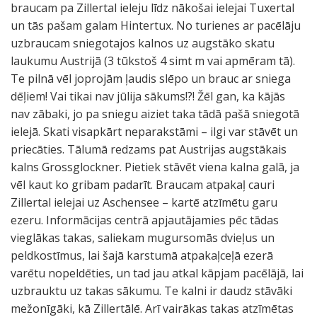
braucam pa Zillertal ieleju līdz nākošai ielejai Tuxertal
un tās pašam galam Hintertux. No turienes ar pacēlāju
uzbraucam sniegotajos kalnos uz augstāko skatu
laukumu Austrijā (3 tūkstoš 4 simt m vai apmēram tā).
Te pilnā vēl joprojām ļaudis slēpo un brauc ar sniega
dēļiem! Vai tikai nav jūlija sākums!?! Žēl gan, ka kājās
nav zābaki, jo pa sniegu aiziet taka tādā pašā sniegotā
ielejā. Skati visapkārt neparakstāmi – ilgi var stāvēt un
priecāties. Tālumā redzams pat Austrijas augstākais
kalns Grossglockner. Pietiek stāvēt viena kalna galā, ja
vēl kaut ko gribam padarīt. Braucam atpakaļ cauri
Zillertal ielejai uz Aschensee – kartē atzīmētu garu
ezeru. Informācijas centrā apjautājamies pēc tādas
vieglākas takas, saliekam mugursomās dvieļus un
peldkostīmus, lai šajā karstumā atpakaļceļā ezerā
varētu nopeldēties, un tad jau atkal kāpjam pacēlājā, lai
uzbrauktu uz takas sākumu. Te kalni ir daudz stāvāki
mežonīgāki, kā Zillertālē. Arī vairākas takas atzīmētas