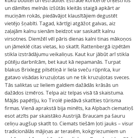
kūku bodītei un estrādītei. Estrādē koncertē orķestrītis
un dāmītes melnās izšūtās kleitās staigā apkārt ar
muciņām rokās, piedāvājot klausītājiem degustēt
vietējo šņabīti. Tagad, kārtīgi atgāžot galvas, aiz
zaļajām kalnu sienām beidzot var saskatīt kalnu
virsotnes. Diemžēl vēl pāris dienas kalni tinas mākoņos
un jāmeklē citas vietas, ko skatīt. Rattenbergā izpētām
stikla izstrādājumu veikaliņus. Kaut kur jābūt arī stikla
pūtēju darbnīcām, bet kaut kā nepamanās. Turpat
blakus Brixlegg pilsētiņā ir liela sveču rūpnīca, kur
gatavo visādas kruzuļotas un ne tik kruzuļotas sveces.
Tās saliktas uz lieliem galdiem dažādās krāsās un
dažādos izmēros. Telpa aiz telpas visā tā skaistuma.
Mājās papētīju, ko Tirolē piedāvā skatīties tūrisma
firmas. Vienā aprakstā bija minēts, ka Alpbach ciematiņš
esot atzīts par skaistāko Austrijā. Braucam pa šauru
celiņu augšup skatīt to. Ciemats tiešām ļoti jauks – visur
tradicionālās mājiņas ar terasēm, kokgriezumiem un