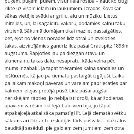
puķēm, puķēm, puķēm. Visur liela rosība – kaut ko cītīgi
riktē uz visām ielām un laukumiem. Izrādās, šovakar
sākas vietējie svētki ar grillu, alu un mūziku. Lietus
mitējies, un, lai sagaidītu vakaru, dodamies kalnu taku
virzienā. Sākumā domājam tikai mazliet pastaigāties,
bet, ejot no vienas norādes līdz otrai un izvēloties
takas, aizvirzījāmies gandrīz līdz pašai Gratispitz 1898m
augstumā. Rāpjoties jau pa diezgan stāvu un
akmeņainu takas daļu, nesapratu, kāda velna pēc
mums ir zābaki, ja tāpat triecamies kalnā sandalēs un
iešļūcenēs, kā jau pa ciematu pastaigāt izgājuši. Laiku
pa laikam mākoņi pavērās un varējām papriecāties par
kalniem ielejas pretējā pusē. Līdz pašai augšai
neriskējām rāpties, jo nebija īsti droši, kā ar šodienas
apaviem varēsim tikt lejā. Labi vien bija, jo tāpat
atpakaļceļā atkal sāka pamatīgi līt. Lejā ciematā svētku
sākums arī līdz ar to izskatījās tāds pašvaks – daži alus
baudītāji sasēduši pie galdiem zem jumtiem, zem otra