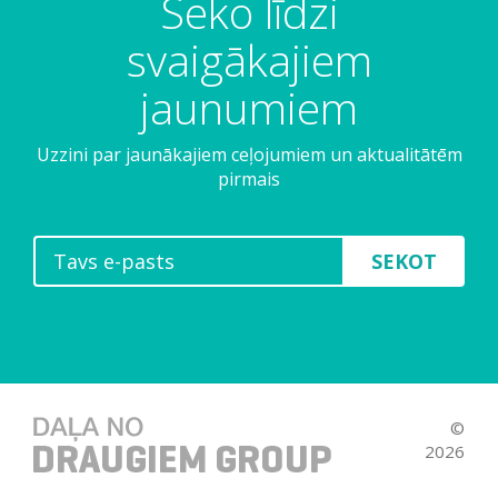
Seko līdzi
svaigākajiem
jaunumiem
Uzzini par jaunākajiem ceļojumiem un aktualitātēm
pirmais
SEKOT
©
2026