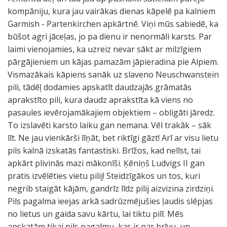
kompāniju, kura jau vairākas dienas kāpelē pa kalniem
Garmish - Partenkirchen apkārtnē. Viņi mūs sabiedē, ka
būšot agri jāceļas, jo pa dienu ir nenormāli karsts. Par
laimi vienojamies, ka uzreiz nevar sākt ar milzīgiem
pārgājieniem un kājas pamazām jāpieradina pie Alpiem.
Vismazākais kāpiens sanāk uz slaveno Neuschwanstein
pili, tādēļ dodamies apskatīt daudzajās grāmatās
aprakstīto pili, kura daudz aprakstīta kā viens no
pasaules ievērojamākajiem objektiem – obligāti jāredz.
To izslavēti karsto laiku gan nemana. Vēl trakāk – sāk
līt. Ne jau vienkārši līņāt, bet riktīgi gāzt! Arī ar visu lietu
pils kalnā izskatās fantastiski. Brīžos, kad nelīst, tai
apkārt plivinās mazi mākonīši. Ķēniņš Ludvigs II gan
pratis izvēlēties vietu pilij! Steidzīgākos un tos, kuri
negrib staigāt kājām, gandrīz līdz pilij aizvizina zirdziņi.
Pils pagalma ieejas arkā sadrūzmējušies ļaudis slēpjas
no lietus un gaida savu kārtu, lai tiktu pilī. Mēs
apskatām tikai pils pagalmu, kas ir par brīvu, un