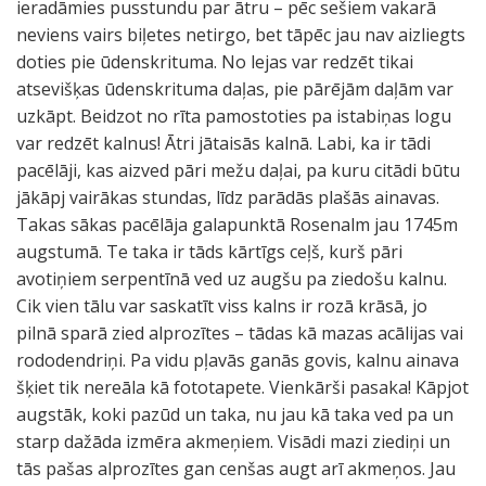
ieradāmies pusstundu par ātru – pēc sešiem vakarā
neviens vairs biļetes netirgo, bet tāpēc jau nav aizliegts
doties pie ūdenskrituma. No lejas var redzēt tikai
atsevišķas ūdenskrituma daļas, pie pārējām daļām var
uzkāpt. Beidzot no rīta pamostoties pa istabiņas logu
var redzēt kalnus! Ātri jātaisās kalnā. Labi, ka ir tādi
pacēlāji, kas aizved pāri mežu daļai, pa kuru citādi būtu
jākāpj vairākas stundas, līdz parādās plašās ainavas.
Takas sākas pacēlāja galapunktā Rosenalm jau 1745m
augstumā. Te taka ir tāds kārtīgs ceļš, kurš pāri
avotiņiem serpentīnā ved uz augšu pa ziedošu kalnu.
Cik vien tālu var saskatīt viss kalns ir rozā krāsā, jo
pilnā sparā zied alprozītes – tādas kā mazas acālijas vai
rododendriņi. Pa vidu pļavās ganās govis, kalnu ainava
šķiet tik nereāla kā fototapete. Vienkārši pasaka! Kāpjot
augstāk, koki pazūd un taka, nu jau kā taka ved pa un
starp dažāda izmēra akmeņiem. Visādi mazi ziediņi un
tās pašas alprozītes gan cenšas augt arī akmeņos. Jau