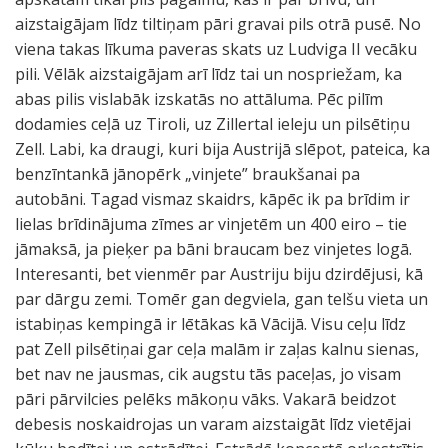
aizstaigājam līdz tiltiņam pāri gravai pils otrā pusē. No
viena takas līkuma paveras skats uz Ludviga II vecāku
pili. Vēlāk aizstaigājam arī līdz tai un nospriežam, ka
abas pilis vislabāk izskatās no attāluma. Pēc pilīm
dodamies ceļā uz Tiroli, uz Zillertal ieleju un pilsētiņu
Zell. Labi, ka draugi, kuri bija Austrijā slēpot, pateica, ka
benzīntankā jānopērk „vinjete” braukšanai pa
autobāni. Tagad vismaz skaidrs, kāpēc ik pa brīdim ir
lielas brīdinājuma zīmes ar vinjetēm un 400 eiro – tie
jāmaksā, ja pieķer pa bāni braucam bez vinjetes logā.
Interesanti, bet vienmēr par Austriju biju dzirdējusi, kā
par dārgu zemi. Tomēr gan degviela, gan telšu vieta un
istabiņas kempingā ir lētākas kā Vācijā. Visu ceļu līdz
pat Zell pilsētiņai gar ceļa malām ir zaļas kalnu sienas,
bet nav ne jausmas, cik augstu tās paceļas, jo visam
pāri pārvilcies pelēks mākoņu vāks. Vakarā beidzot
debesis noskaidrojas un varam aizstaigāt līdz vietējai