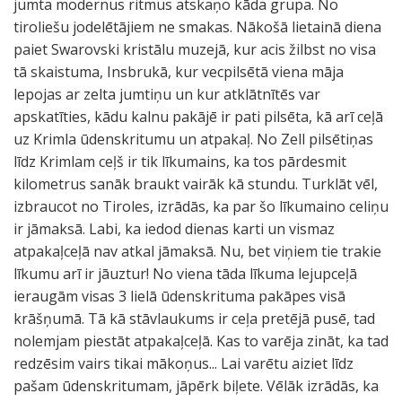
jumta modernus ritmus atskaņo kāda grupa. No
tiroliešu jodelētājiem ne smakas. Nākošā lietainā diena
paiet Swarovski kristālu muzejā, kur acis žilbst no visa
tā skaistuma, Insbrukā, kur vecpilsētā viena māja
lepojas ar zelta jumtiņu un kur atklātnītēs var
apskatīties, kādu kalnu pakājē ir pati pilsēta, kā arī ceļā
uz Krimla ūdenskritumu un atpakaļ. No Zell pilsētiņas
līdz Krimlam ceļš ir tik līkumains, ka tos pārdesmit
kilometrus sanāk braukt vairāk kā stundu. Turklāt vēl,
izbraucot no Tiroles, izrādās, ka par šo līkumaino celiņu
ir jāmaksā. Labi, ka iedod dienas karti un vismaz
atpakaļceļā nav atkal jāmaksā. Nu, bet viņiem tie trakie
līkumu arī ir jāuztur! No viena tāda līkuma lejupceļā
ieraugām visas 3 lielā ūdenskrituma pakāpes visā
krāšņumā. Tā kā stāvlaukums ir ceļa pretējā pusē, tad
nolemjam piestāt atpakaļceļā. Kas to varēja zināt, ka tad
redzēsim vairs tikai mākoņus... Lai varētu aiziet līdz
pašam ūdenskritumam, jāpērk biļete. Vēlāk izrādās, ka