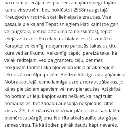
pa ceļam priecājamies par redzamajām sniegotajām
kalnu virsotnēm, bet, nokļūstot 2558m augstajā
Kreuzjoch virsotnē, skati liek elpai aizrauties. Visa
pasaule pie kājām! Tepat sniegiem klāti kalni (tie gan
vēl augstāki, bet no attāluma tā neizskatās), tepat
ielejās zili ezeri! Pa ceļam uz blakus esošo zemāko
Karspitzi veiksmīgi noejam no pareizās takas uz citu,
kura ved ar līkumu. Veiksmīgi tāpēc, pareizā taka, kā
vēlāk redzējām, ved pa grantētu ceļu, bet mēs
nokļuvām fantastiskā bļodveida ielejā ar akmeņiem,
leknu zāli un Alpu puķēm. Beidzot kārtīgi izstaigājāmies!
Nobraucot lejā, esmu laimīga uzreiz noraut zābakus, jo
kājas pie tādiem apaviem vēl nav pieradušas. Atšķirībā
no botām uz leju kāpjot vairs nešķiet, ka nagi tūlīt
nomauksies, bet zābaku augšdaļa nospiedusi citas
vietas. Žēl, bet nākošā dienā var plānot tikai sandalēm
piemērotu pārgājienu. No rīta atkal saulīte staigā pa
zemes virsu. Tā kā šodien pārāk daudz kāpt nevarēs,