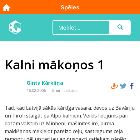
Kalni mākoņos 1
Ginta Kārkliņa
18.02.2006
6 min lasīšanai
Tad, kad Latvijā sākās kārtīga vasara, devos uz Bavāriju
un Tiroli staigāt pa Alpu kalniem. Veikls lidojums pāri
dažām valstīm uz Minheni, mašīnītes īre, pirmā
maldīšanās meklējot pareizo ceļu, sastrēgums ceļa
remontu dēļ un tad jau ap pusnakti satiekam pārējo