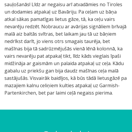
sauļošanās! Līdz ar negaisu arī atvadāmies no Tiroles
un dodamies atpakaļ uz Bavāriju. Pa ceļam uz bāņa
atkal sākas pamatīgas lietus gāze, tā, ka ceļu vairs
nevarēju redzēt. Nobraucu ar avārijas signāliem brīvajā
malā aiz baltās svītras, bet laikam jau tā uz bāņiem
nedrīkst darīt, jo viens otrs smagais taurēja, bet
mašīnas bija tā sadrūzmējušās vienā lēnā kolonnā, ka
vairs nevarēju pat atpakaļ tikt, līdz kāds vieglais īpaši
midžināja ar gaismām un palaida atpakaļ uz ceļa. Kādu
gabalu uz priekšu gan bija daudz mašīnas ceļa malā
sastājušās. Visvairāk baidījos, kā būs tādā lietusgāzē pa
mazajiem kalnu celiņiem kulties atpakaļ uz Garmish-
Partenkirchen, bet par laimi ceļā negaiss pierima.