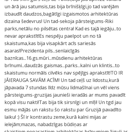
un ārā jau satumsis,tas bija brīnišķīgi,jo tad varējām
izbaudīt daudzos,bagātīgi izgaismotos arhitektūras
dizaina šedevrus! Un tad-sekoja pārsteigums-Riki
parks,netālu no pilsētas centra! Kad es tajā iegāju...to
nevar aprakstīt!Es nespēju paelpot un no tā
skaistuma,kas bija visapkārt acīs sariesās
asaras!Prezidenta pils...senlaicīgās
baznīcas...16.gs.mūri...mūsdienu arhitektūras
brīnumi...daudzās gaismas...parks...kalni un klintis...to
skaistumu normāls cilvēks nav spējīgs aprakstīt!TO IR
JĀIERAUGA SAVĀM ACĪM! Un tad ceļš uz lidostu,kurā
jāpavada 7 stundas līdz mūsu lidmašīnai un vēl viens
pārsteigums-gruzijas jaunieši ieradās ar mums pavadīt
kopā visu nakti!Tas bija tik sirsnīgi un mīļi! Un tgd jau
esmu mājās un rakstu šo rakstu par Gruzijā pavadīto
laiku! :) Šī ir kontrastu zeme,kurā kalni mijas ar
ielejām;mazas, nabadzīgas būdiņas ar
skaistiem,neparastiem arhitektūras brīnumiem,žiguļi ar