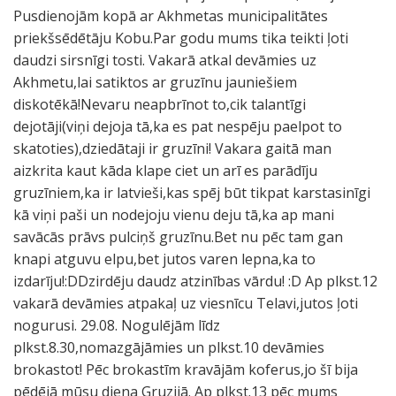
Pusdienojām kopā ar Akhmetas municipalitātes
priekšsēdētāju Kobu.Par godu mums tika teikti ļoti
daudzi sirsnīgi tosti. Vakarā atkal devāmies uz
Akhmetu,lai satiktos ar gruzīnu jauniešiem
diskotēkā!Nevaru neapbrīnot to,cik talantīgi
dejotāji(viņi dejoja tā,ka es pat nespēju paelpot to
skatoties),dziedātaji ir gruzīni! Vakara gaitā man
aizkrita kaut kāda klape ciet un arī es parādīju
gruzīniem,ka ir latvieši,kas spēj būt tikpat karstasinīgi
kā viņi paši un nodejoju vienu deju tā,ka ap mani
savācās prāvs pulciņš gruzīnu.Bet nu pēc tam gan
knapi atguvu elpu,bet jutos varen lepna,ka to
izdarīju!:DDzirdēju daudz atzinības vārdu! :D Ap plkst.12
vakarā devāmies atpakaļ uz viesnīcu Telavi,jutos ļoti
nogurusi. 29.08. Nogulējām līdz
plkst.8.30,nomazgājāmies un plkst.10 devāmies
brokastot! Pēc brokastīm kravājām koferus,jo šī bija
pēdējā mūsu diena Gruzijā. Ap plkst.13 pēc mums