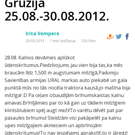
Gruzija
25.08.-30.08.2012.
Irita Vempere
29.03.2013
1 min lasīšanai
120 foto
28.08. Kalnos devāmies aplūkot
ūdenskritumus.Piedzīvojums jau vien bija tas,ka mēs
braucām līdz 1,500 m augstumam milzīgā,Padomju
Savienības armijas URAL markas auto piekabē un gala
punktā mūs no tās nocēla traktora kausā,jo mašīna bija
milzīga! :D Pa ceļam izbaudījām brīnumskaistas kalnu
ainavas.Brīnījāmies par to kā gan uz tādiem milzīgiem
klintsbluķiem spēj augt meži!To varētu dēvēt pat par
pasaules brīnumu! Steidzām visi pakāpelēt pa kalnu
upes milzīgajiem akmeņiem un apbrīnojām
ūdenskritumus!To nav iespējams aprakstīt,to ir jāredz!