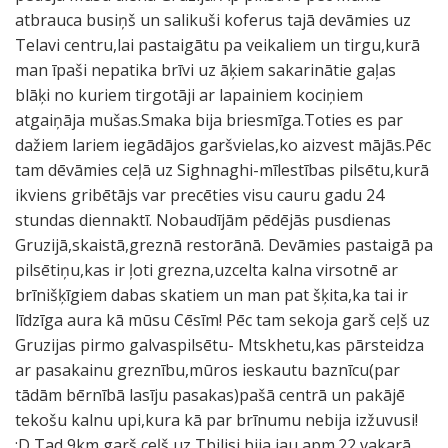
atbrauca busiņš un salikuši koferus tajā devāmies uz
Telavi centru,lai pastaigātu pa veikaliem un tirgu,kurā
man īpaši nepatika brīvi uz āķiem sakarinātie gaļas
blāķi no kuriem tirgotāji ar lapainiem kociņiem
atgaiņāja mušas.Smaka bija briesmīga.Toties es par
dažiem lariem iegādājos garšvielas,ko aizvest mājās.Pēc
tam dēvāmies ceļā uz Sighnaghi-mīlestības pilsētu,kurā
ikviens gribētājs var precēties visu cauru gadu 24
stundas diennaktī. Nobaudījām pēdējās pusdienas
Gruzijā,skaistā,greznā restorānā. Devāmies pastaigā pa
pilsētiņu,kas ir ļoti grezna,uzcelta kalna virsotnē ar
brīnišķīgiem dabas skatiem un man pat šķita,ka tai ir
līdzīga aura kā mūsu Cēsīm! Pēc tam sekoja garš ceļš uz
Gruzijas pirmo galvaspilsētu- Mtskhetu,kas pārsteidza
ar pasakainu greznību,mūros ieskautu baznīcu(par
tādām bērnībā lasīju pasakas)pašā centrā un pakājē
tekošu kalnu upi,kura kā par brīnumu nebija izžuvusi!
:D Tad 9km garš ceļš uz Tbilisi,bija jau apm.22 vakarā