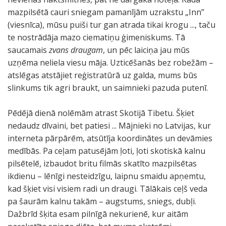
mazpilsētā cauri sniegam pamanījām uzrakstu „Inn”
(viesnīca), mūsu puiši tur gan atrada tikai krogu ..., taču
te nostrādāja mazo ciematiņu ģimeniskums. Tā
saucamais
zvans draugam
, un pēc laiciņa jau mūs
uzņēma neliela viesu māja. Uzticēšanās bez robežām –
atslēgas atstājiet reģistratūrā uz galda, mums būs
slinkums tik agri braukt, un saimnieki pazuda putenī.
Pēdējā dienā nolēmām atrast Skotijā Tibetu. Šķiet
nedaudz dīvaini, bet patiesi ... Mājnieki no Latvijas, kur
interneta pārpārēm, atsūtīja koordinātes un devāmies
medībās. Pa ceļam patusējām ļoti, ļoti skotiskā kalnu
pilsētelē, izbaudot britu filmās skatīto mazpilsētas
ikdienu – lēnīgi nesteidzīgu, laipnu smaidu apņemtu,
kad šķiet visi visiem radi un draugi. Tālākais ceļš veda
pa šaurām kalnu takām – augstums, sniegs, dubļi.
Dažbrīd šķita esam pilnīgā nekurienē, kur aitām