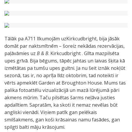
Tālāk pa A711 līkumojām uzKirkcudbright, bija jāsāk
domāt par naktsmītnēm – šoreiz nekādas rezervācijas,
paļāvāmies uz
B & B
. Kirkcudbright . Glīta mazpilsēta
upes grīvā. Bija bēgums, tāpēc jahtas un laivas šķita kā
izmētātas pa tumšu upes gultni. Ja nu šeit iznāk nokļūt
sezonā, tas ir, no aprīļa līdz oktobrim, tad noteikti ir
vērts apmeklēt Garden at Broughton House. Mums tas
palika fotoattēlu vizualizācijā un mazā lūrējumā pāri
akmens mūrim. Taču pilsētas šarms neļāva justies
apdalītiem. Sapratām, ka skoti it nemaz nevēlas būt
angliski vienādi. Viņiem patīk gan pelēkais
smilšakmens, gan koši krāsainas namu fasādes, gan
spilgti balti māju krāsojumi.