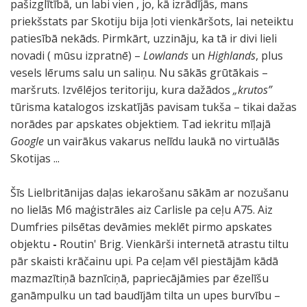
pašizglītībā, un labi vien , jo, kā izrādījās, mans
priekšstats par Skotiju bija ļoti vienkāršots, lai neteiktu
patiesībā nekāds. Pirmkārt, uzzināju, ka tā ir divi lieli
novadi ( mūsu izpratnē) –
Lowlands
un
Highlands
, plus
vesels lērums salu un saliņu. Nu sākās grūtākais –
maršruts. Izvēlējos teritoriju, kura dažādos
„krutos”
tūrisma katalogos izskatījās pavisam tukša – tikai dažas
norādes par apskates objektiem. Tad iekritu mīļajā
Google
un vairākus vakarus nelīdu laukā no virtuālās
Skotijas ...
Šīs Lielbritānijas daļas iekarošanu sākām ar nozušanu
no lielās M6 maģistrāles aiz Carlisle pa ceļu A75. Aiz
Dumfries pilsētas devāmies meklēt pirmo apskates
objektu
-
Routin' Brig. Vienkārši internetā atrastu tiltu
pār skaisti krāčainu upi. Pa ceļam vēl piestājām kādā
mazmazītiņā baznīciņā, papriecājāmies par ēzelīšu
ganāmpulku un tad baudījām tilta un upes burvību –