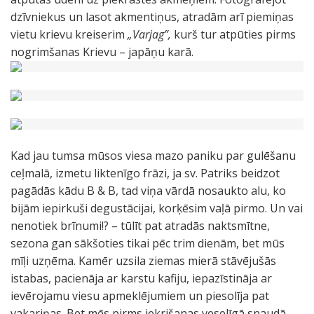
dzīvniekus un lasot akmentiņus, atradām arī piemiņas
vietu krievu kreiserim
„Varjag”,
kurš tur atpūties pirms
nogrimšanas Krievu – japāņu karā.
Kad jau tumsa mūsos viesa mazo paniku par gulēšanu
ceļmalā, izmetu liktenīgo frāzi, ja sv. Patriks beidzot
pagādās kādu B & B, tad viņa vārdā nosaukto alu, ko
bijām iepirkuši degustācijai, korķēsim vaļā pirmo. Un vai
nenotiek brīnumi!? – tūlīt pat atradās naktsmītne,
sezona gan sākšoties tikai pēc trim dienām, bet mūs
mīļi uzņēma. Kamēr uzsila ziemas mierā stāvējušās
istabas, pacienāja ar karstu kafiju, iepazīstināja ar
ievērojamu viesu apmeklējumiem un piesolīja pat
vakariņas. Bet mēs pirms iekrišanas veselīgā snaudā