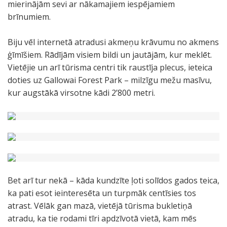
mierinājām sevi ar nākamajiem iespējamiem
brīnumiem.
Biju vēl internetā atradusi akmeņu krāvumu no akmens
ģīmīšiem. Rādījām visiem bildi un jautājām, kur meklēt.
Vietējie un arī tūrisma centri tik raustīja plecus, ieteica
doties uz Gallowai Forest Park – milzīgu mežu masīvu,
kur augstākā virsotne kādi 2’800 metri.
Bet arī tur nekā – kāda kundzīte ļoti solīdos gados teica,
ka pati esot ieinteresēta un turpmāk centīsies tos
atrast. Vēlāk gan mazā, vietējā tūrisma bukletiņā
atradu, ka tie rodami tīri apdzīvotā vietā, kam mēs