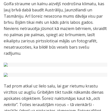
Golfa straume un kalnu aizvējš nodrošina klimatu, kas
ļauj brīvā dabā baudīt Austrāliju, Jaunzēlandi un
Tasmāniju. Arī šoreiz nesezona mums dāvāja visu par
brīvu. Bijām tikai mēs un kāds pāris labos gados.
Neviens netraucēja jūsmot kā maziem bērniem, skraidīt
no palmas pie palmas, spiegt aiz brīnumiem, lasīt
eikaliptu zariņus pirtsslotiņai mājās un fotografēt,
nesatraucoties, ka bildē būs vesels bars svešu
radījumu.
Tad prom atkal uz lielo salu, lai gar rietumu krastu
virzītos uz augšu. Gribējām tikt tuvāk nākamās dienas
apskates objektiem. Šoreiz naktsmājas kaut kā
„acīs
nekrita”.
Toties ieraudzījām roņus – tā vienkārši -
atpūtās ūdenī uz piekrastes akmeņiem. Fotografējot