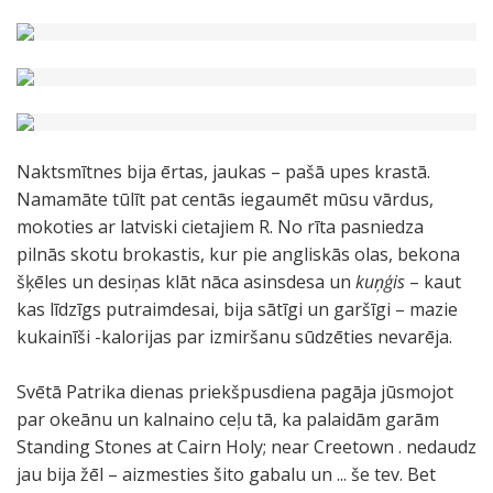
Naktsmītnes bija ērtas, jaukas – pašā upes krastā.
Namamāte tūlīt pat centās iegaumēt mūsu vārdus,
mokoties ar latviski cietajiem R. No rīta pasniedza
pilnās skotu brokastis, kur pie angliskās olas, bekona
šķēles un desiņas klāt nāca asinsdesa un
kuņģis
– kaut
kas līdzīgs putraimdesai, bija sātīgi un garšīgi – mazie
kukainīši -kalorijas par izmiršanu sūdzēties nevarēja.
Svētā Patrika dienas priekšpusdiena pagāja jūsmojot
par okeānu un kalnaino ceļu tā, ka palaidām garām
Standing Stones at Cairn Holy; near Creetown . nedaudz
jau bija žēl – aizmesties šito gabalu un ... še tev. Bet