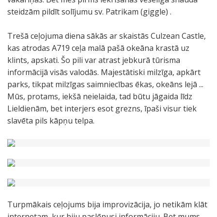
steidzām pildīt solījumu sv. Patrikam (giggle) .
Trešā ceļojuma diena sākās ar skaistās Culzean Castle,
kas atrodas A719 ceļa malā pašā okeāna krastā uz
klints, apskati. Šo pili var atrast jebkurā tūrisma
informācijā visās valodās. Majestātiski milzīga, apkārt
parks, tikpat milzīgas saimniecības ēkas, okeāns lejā ...
Mūs, protams, iekšā neielaida, tad būtu jāgaida līdz
Lieldienām, bet interjers esot grezns, īpaši visur tiek
slavēta pils kāpņu telpa.
Turpmākais ceļojums bija improvizācija, jo netikām klāt
internetam, kur biju paslēpusi informāciju. Bet mums