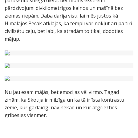
parakstīta sniega diēta, bet mums ekstrēmi
pārdzīvojumi divkilometrīgos kalnos un mašīnā bez
ziemas riepām. Daba darīja visu, lai mēs justos kā
Himalajos.Pēcāk atklājās, ka templī var nokļūt arī pa tīri
civilizētu ceļu, bet labi, ka atradām to tikai, dodoties
mājup.
Nu jau esam mājās, bet emocijas vēl virmo. Tagad
zinām, ka Skotija ir milzīga un ka tā ir īsta kontrastu
zeme, kur garlaicīgi nav nekad un kur atgriezties
gribēsies vienmēr.