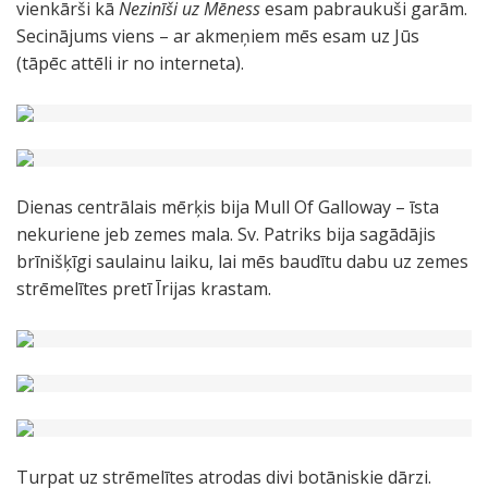
vienkārši kā
Nezinīši uz Mēness
esam pabraukuši garām.
Secinājums viens – ar akmeņiem mēs esam uz Jūs
(tāpēc attēli ir no interneta).
Dienas centrālais mērķis bija Mull Of Galloway – īsta
nekuriene jeb zemes mala. Sv. Patriks bija sagādājis
brīnišķīgi saulainu laiku, lai mēs baudītu dabu uz zemes
strēmelītes pretī Īrijas krastam.
Turpat uz strēmelītes atrodas divi botāniskie dārzi.