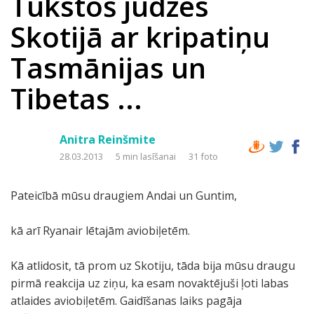
Tūkstoš jūdzes
Skotijā ar kripatiņu
Tasmānijas un
Tibetas ...
Anitra Reinšmite
28.03.2013
5 min lasīšanai
31 foto
Pateicībā mūsu draugiem Andai un Guntim,
kā arī Ryanair lētajām aviobiļetēm.
Kā atlidosit, tā prom uz Skotiju, tāda bija mūsu draugu
pirmā reakcija uz ziņu, ka esam novaktējuši ļoti labas
atlaides aviobiļetēm. Gaidīšanas laiks pagāja