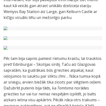
kaut kā veicās gan atrast unikālo dzelzceļa staciju
Wemyss Bay Station aiz Large, gan Kelburn Castle ar
kičīgo vizuālo tēlu un mežonīgo parku.
Pēc tam bija sapnis pamest rietumu krastu, lai trauktos
pretī Edinburgai – Skotijas sirdij. Taču aiz Glazgovas
sapratām, ka gudrākais būs griezties atpakaļ, kaut
ceļojumos to sauktu par sliktu zīmi ... Nāca tumsa kopā
ar sniegu, arvien biežāk tika ziņots par slēgtiem ceļiem.
Dažubrīd putenis bija tāds, ka
Tomtoma
norādes
griezties tur vai tur nemaz nespējām izpildīt, jo balts
aizkars ietina visu apkārtni. Pēcāk nāca otrs trakums –
nevienas naktsmītnes, pat ne dārgākā hoteļa. Kādā