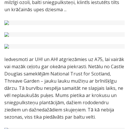
milzīgi ozoli, balti sniegpulksteņi, klintīs iestutēts tilts
un krāčainās upes dziesma ...
Iedvesmoti ar UH! un AH! atgriezāmies uz A75, lai vairāk
vai mazāk ceļotu gar okeāna piekrasti. Netālu no Castle
Douglas sameklējām National Trust for Scotland,
Threave Garden – jauku lauku muižiņu ar brīnišķīgu
dārzu. Tā burvību nespēja samaitāt ne slapjais laiks, ne
vēl neplaukušās puķes. Mums pietika ar krokusu un
sniegpulksteņu plantācijām, dažiem rododendru
ziediem un dažnedažādiem skujeņiem. Tā kā nebija
sezonas, viss tika piedāvāts par baltu velti.