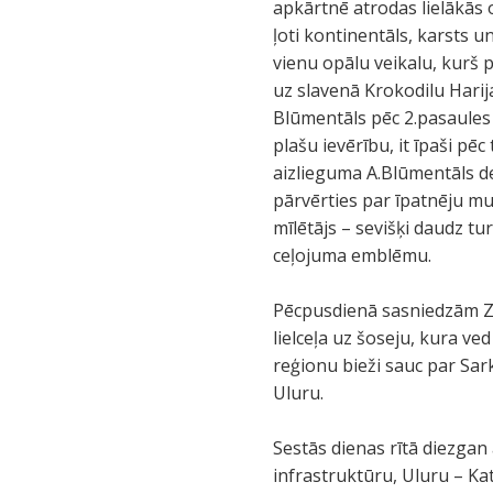
apkārtnē atrodas lielākās 
ļoti kontinentāls, karsts 
vienu opālu veikalu, kurš 
uz slavenā Krokodilu Harij
Blūmentāls pēc 2.pasaules k
plašu ievērību, it īpaši pē
aizlieguma A.Blūmentāls dev
pārvērties par īpatnēju muze
mīlētājs – sevišķi daudz tu
ceļojuma emblēmu.
Pēcpusdienā sasniedzām Zi
lielceļa uz šoseju, kura ve
reģionu bieži sauc par S
Uluru.
Sestās dienas rītā diezgan 
infrastruktūru, Uluru – Ka