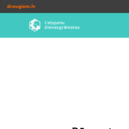
Ceļojumu
Dienasgrāmatas