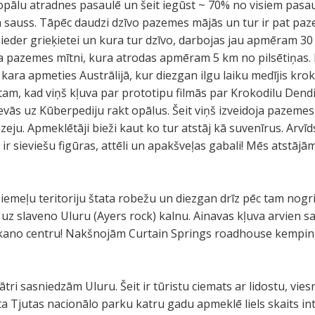
opālu atradnes pasaulē un šeit iegūst ~ 70% no visiem pasaul
un sauss. Tāpēc daudzi dzīvo pazemes mājās un tur ir pat p
pieder grieķietei un kura tur dzīvo, darbojas jau apmēram 3
a pazemes mītni, kura atrodas apmēram 5 km no pilsētiņas. 
ara apmeties Austrālijā, kur diezgan ilgu laiku medījis kroko
c tam, kad viņš kļuva par prototipu filmās par Krokodilu Den
ās uz Kūberpediju rakt opālus. Šeit viņš izveidoja pazemes mi
ju. Apmeklētāji bieži kaut ko tur atstāj kā suvenīrus. Arvīds i
r ir sieviešu figūras, attēli un apakšveļas gabali! Mēs atstāj
emeļu teritoriju štata robežu un diezgan drīz pēc tam nogr
d uz slaveno Uluru (Ayers rock) kalnu. Ainavas kļuva arvien s
arkano centru! Nakšnojām Curtain Springs roadhouse kempi
ātri sasniedzām Uluru. Šeit ir tūristu ciemats ar lidostu, vi
ta Tjutas nacionālo parku katru gadu apmeklē liels skaits in