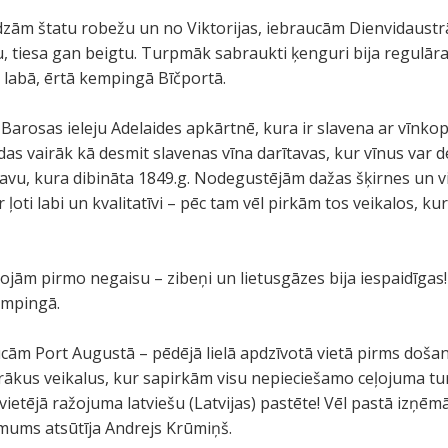
zām štatu robežu un no Viktorijas, iebraucām Dienvidaustrāli
, tiesa gan beigtu. Turpmāk sabraukti ķenguri bija regulāra
 labā, ērtā kempingā Bīčportā.
arosas ieleju Adelaides apkārtnē, kura ir slavena ar vīnkop
odas vairāk kā desmit slavenas vīna darītavas, kur vīnus var 
vu, kura dibināta 1849.g. Nodegustējām dažas šķirnes un v
ir ļoti labi un kvalitatīvi – pēc tam vēl pirkām tos veikalos, kuri 
ojām pirmo negaisu – zibeņi un lietusgāzes bija iespaidīg
empingā.
ucām Port Augustā – pēdējā lielā apdzīvotā vietā pirms došan
ākus veikalus, kur sapirkām visu nepieciešamo ceļojuma tur
vietējā ražojuma latviešu (Latvijas) pastēte! Vēl pastā izņē
 mums atsūtīja Andrejs Krūmiņš.