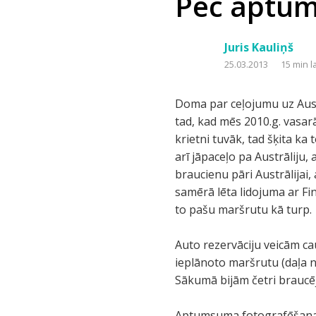
Pēc aptums
Juris Kauliņš
25.03.2013
15 min l
Doma par ceļojumu uz Aus
tad, kad mēs 2010.g. vasarā
krietni tuvāk, tad šķita ka
arī jāpaceļo pa Austrāliju
braucienu pāri Austrālijai,
samērā lēta lidojuma ar F
to pašu maršrutu kā turp.
Auto rezervāciju veicām cau
ieplānoto maršrutu (daļa
Sākumā bijām četri braucēji
Aptumsuma fotografēšanai l