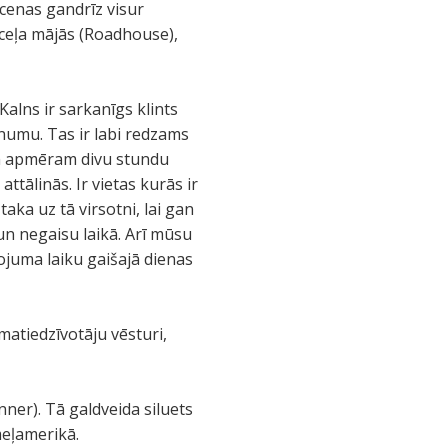
 cenas gandrīz visur
s ceļa mājās (Roadhouse),
alns ir sarkanīgs klints
umu. Tas ir labi redzams
ām apmēram divu stundu
ttālinās. Ir vietas kurās ir
taka uz tā virsotni, lai gan
 un negaisu laikā. Arī mūsu
eļojuma laiku gaišajā dienas
matiedzīvotāju vēsturi,
nner). Tā galdveida siluets
meļamerikā.