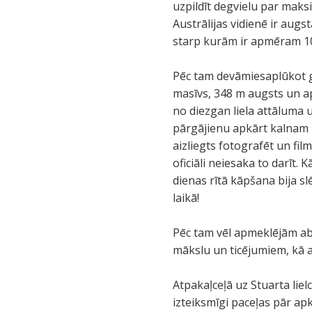
uzpildīt degvielu par maks
Austrālijas vidienē ir augs
starp kurām ir apmēram 100
Pēc tam devāmiesaplūkot ga
masīvs, 348 m augsts un a
no diezgan liela attāluma
pārgājienu apkārt kalnam pa
aizliegts fotografēt un film
oficiāli neiesaka to darīt.
dienas rītā kāpšana bija slē
laikā!
Pēc tam vēl apmeklējām abo
mākslu un ticējumiem, kā a
Atpakaļceļā uz Stuarta liel
izteiksmīgi paceļas pār ap