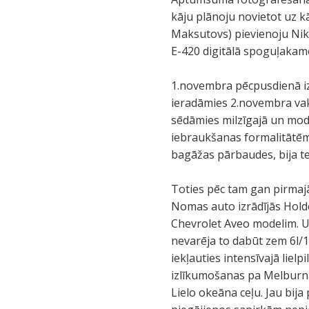
kāju plānoju novietot uz 
Maksutovs) pievienoju Nik
E-420 digitālā spoguļakam
1.novembra pēcpusdienā iz
ieradāmies 2.novembra vak
sēdāmies milzīgajā un mode
iebraukšanas formalitātēm 
bagāžas pārbaudes, bija te
Toties pēc tam gan pirmajā
Nomas auto izrādījās Hold
Chevrolet Aveo modelim. Uzr
nevarēja to dabūt zem 6l/1
iekļauties intensīvajā liel
izlīkumošanas pa Melburnas
Lielo okeāna ceļu. Jau bij