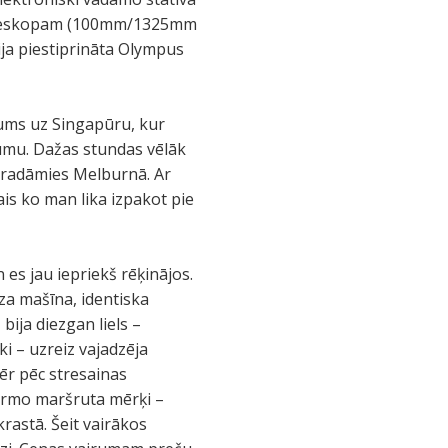
 Teleskopam (100mm/1325mm
ja piestiprināta Olympus
jums uz Singapūru, kur
umu. Dažas stundas vēlāk
ieradāmies Melburnā. Ar
is ko man lika izpakot pie
es jau iepriekš rēķinājos.
a mašīna, identiska
bija diezgan liels –
i – uzreiz vajadzēja
mēr pēc stresainas
pirmo maršruta mērķi –
rastā. Šeit vairākos