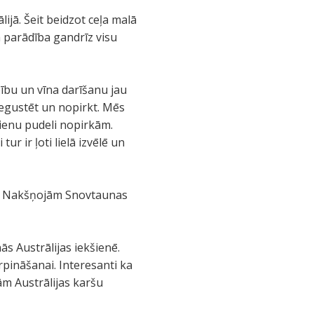
jā. Šeit beidzot ceļa malā
 parādība gandrīz visu
ību un vīna darīšanu jau
degustēt un nopirkt. Mēs
ienu pudeli nopirkām.
tur ir ļoti lielā izvēlē un
as! Nakšņojām Snovtaunas
ās Austrālijas iekšienē.
pināšanai. Interesanti ka
mām Austrālijas karšu