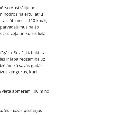
ķērso Austrāliju no
un nodrošina ērtu, ātru
autais ātrums ir 110 km/h,
ic pārvadājumus pa šo
iet uz ceļa un kurus lielā
gāka. Sevišķi izteikti tas
ies ir laba redzamība uz
edzējām kā savās gaitās
īvus ķengurus, kuri
nā vietā apmēram 100 m no
. Šīs mazās pilsētiņas