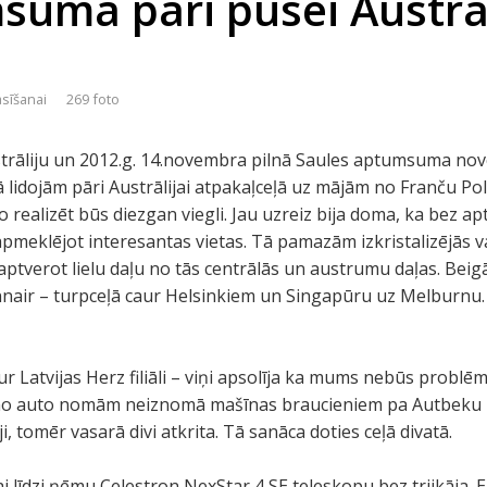
uma pāri pusei Austrāl
asīšanai
269 foto
trāliju un 2012.g. 14.novembra pilnā Saules aptumsuma no
 lidojām pāri Austrālijai atpakaļceļā uz mājām no Franču Poli
 to realizēt būs diezgan viegli. Jau uzreiz bija doma, ka be
, apmeklējot interesantas vietas. Tā pamazām izkristalizējās
 aptverot lielu daļu no tās centrālās un austrumu daļas. Beig
innair – turpceļā caur Helsinkiem un Singapūru uz Melburnu.
r Latvijas Herz filiāli – viņi apsolīja ka mums nebūs problēm
 no auto nomām neiznomā mašīnas braucieniem pa Autbeku un
, tomēr vasarā divi atkrita. Tā sanāca doties ceļā divatā.
īdzi ņēmu Celestron NexStar 4 SE teleskopu bez trijkāja. E