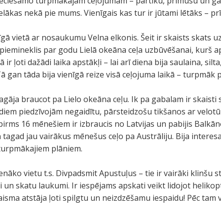
ieciešamo turpmākajam ceļojumam – pārtiku, prīmusu un gā
ielākas nekā pie mums. Vienīgais kas tur ir jūtami lētāks – p
ā vietā ar nosaukumu Velna elkonis. Šeit ir skaists skats uz
 piemineklis par godu Lielā okeāna ceļa uzbūvēšanai, kurš ap
ir ļoti dažādi laika apstākļi – lai arī diena bija saulaina, silt
ā gan tāda bija vienīgā reize visā ceļojuma laikā – turpmāk pa
gāja braucot pa Lielo okeāna ceļu. Ik pa gabalam ir skaisti
diem piedzīvojām negaidītu, pārsteidzošu tikšanos ar velotū
 pirms 16 mēnešiem ir izbraucis no Latvijas un pabijis Balkānos
 tagad jau vairākus mēnešus ceļo pa Austrāliju. Bija interes
 turpmākajiem plāniem.
āko vietu t.s. Divpadsmit Apustuļus – tie ir vairāki klinšu sta
 un skatu laukumi. Ir iespējams apskati veikt lidojot helikopt
gaisma atstāja ļoti spilgtu un neizdzēšamu iespaidu! Pēc tam v