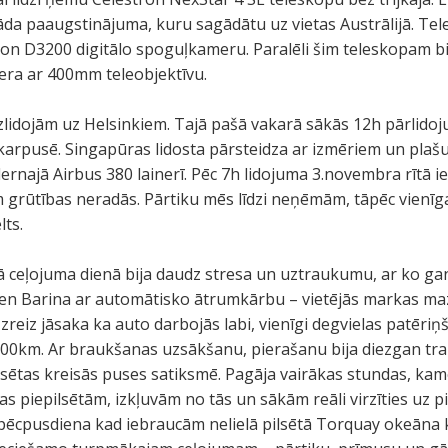
kāda paaugstinājuma, kuru sagādātu uz vietas Austrālijā.
on D3200 digitālo spoguļkameru. Paralēli šim teleskopam bi
era ar 400mm teleobjektīvu.
lidojām uz Helsinkiem. Tajā pašā vakarā sākās 12h pārlido
arpusē. Singapūras lidosta pārsteidza ar izmēriem un plaš
rnajā Airbus 380 lainerī. Pēc 7h lidojuma 3.novembra rītā 
grūtības neradās. Pārtiku mēs līdzi neņēmām, tāpēc vienīga
lts.
 ceļojuma dienā bija daudz stresa un uztraukumu, ar ko gan 
en Barina ar automātisko ātrumkārbu – vietējās markas maz
eiz jāsaka ka auto darbojās labi, vienīgi degvielas patēriņš 
00km. Ar braukšanas uzsākšanu, pierašanu bija diezgan trak
pilsētas kreisās puses satiksmē. Pagāja vairākas stundas, ka
 piepilsētām, izkļuvām no tās un sākām reāli virzīties uz 
a pēcpusdiena kad iebraucām nelielā pilsētā Torquay okeāna k