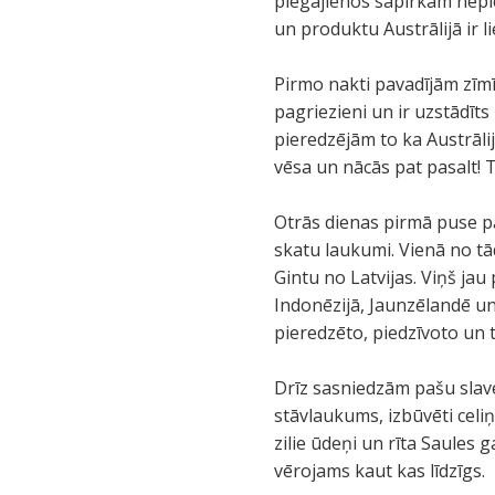
piegājienos sapirkām nep
un produktu Austrālijā ir l
Pirmo nakti pavadījām zīmīg
pagriezieni un ir uzstādīts
pieredzējām to ka Austrālijā 
vēsa un nācās pat pasalt! T
Otrās dienas pirmā puse pa
skatu laukumi. Vienā no tā
Gintu no Latvijas. Viņš jau
Indonēzijā, Jaunzēlandē un
pieredzēto, piedzīvoto un
Drīz sasniedzām pašu slaven
stāvlaukums, izbūvēti celiņi
zilie ūdeņi un rīta Saules 
vērojams kaut kas līdzīgs.