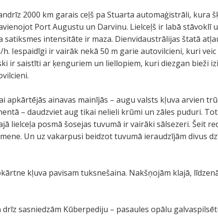
drīz 2000 km garais ceļš pa Stuarta automaģistrāli, kura š
avienojot Port Augustu un Darvinu. Lielceļš ir labā stāvoklī 
a satiksmes intensitāte ir maza. Dienvidaustrālijas štatā atļ
/h. Iespaidīgi ir vairāk nekā 50 m garie autovilcieni, kuri ve
ki ir saistīti ar ķenguriem un liellopiem, kuri diezgan bieži iz
ilcieni.
i apkārtējās ainavas mainījās – augu valsts kļuva arvien trūcī
entā – daudzviet aug tikai nelieli krūmi un zāles puduri. Tot
ā lielceļa posmā šosejas tuvumā ir vairāki sālsezeri. Šeit r
imene. Un uz vakarpusi beidzot tuvumā ieraudzījām divus dz
pkārtne kļuva pavisam tuksnešaina. Nakšņojām klajā, līdze
ā drīz sasniedzām Kūberpediju – pasaules opālu galvaspilsētu