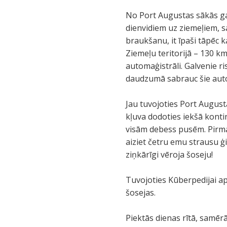
No Port Augustas sākās gan
dienvidiem uz ziemeļiem, s
braukšanu, it īpaši tāpēc k
Ziemeļu teritorijā – 130 km
automaģistrāli. Galvenie ris
daudzumā sabrauc šie autov
Jau tuvojoties Port Augusta
kļuva dodoties iekšā kontin
visām debess pusēm. Pirmaj
aiziet četru emu strausu ģ
ziņkārīgi vēroja šoseju!
Tuvojoties Kūberpedijai a
šosejas.
Piektās dienas rītā, samēr