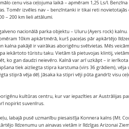
imālo cenu visa ceļojuma laikā – apmēram 1,25 Ls/l. Benzīna
tas. Tomēr izvēles nav – benzīntanki ir tikai reti novietotajā
 – 200 km lieli attālumi.
lveno nacionālā parka objektu – Uluru (Ayers rock) kalnu. K
pmēram 10km apkārtmērā, kurš paceļas pār apkārtējo līdzen
 un kalna pakājē ir vairākas aborigēnu svētvietas. Mēs veic
 iekārtoto tūristu taku. Vietām tā pietuvojas klintij, vietām a
ēt, ko gan daudzi neievēro. Kalnā var arī uzkāpt – ir ierīkota 
 Kāpšana tiek aizliegta stipra karstuma (virs 36 grādiem), vēja
gta stiprā vēja dēļ. Jāsaka ka stipri vēji pūta gandrīz visu c
rigēnu kultūras centru, kur var iepazīties ar Austrālijas pa
rī nopirkt suvenīrus.
ceļu, labajā pusē uzmanību piesaistīja Konnera kalns (Mt. Co
kārtējo līdzenumu un ainavas vietām ir līdzīgas Arizonai Zie