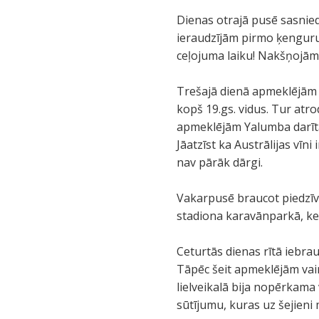
Dienas otrajā pusē sasnied
ieraudzījām pirmo ķenguru
ceļojuma laiku! Nakšņojām
Trešajā dienā apmeklējām B
kopš 19.gs. vidus. Tur atr
apmeklējām Yalumba darīta
Jāatzīst ka Austrālijas vīni 
nav pārāk dārgi.
Vakarpusē braucot piedzīv
stadiona karavānparkā, k
Ceturtās dienas rītā iebra
Tāpēc šeit apmeklējām vair
lielveikalā bija nopērkama 
sūtījumu, kuras uz šejieni