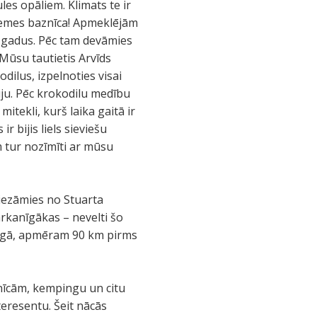
es opāliem. Klimats te ir
azemes baznīca! Apmeklējām
0 gadus. Pēc tam devāmies
Mūsu tautietis Arvīds
dilus, izpelnoties visai
diju. Pēc krokodilu medību
tekli, kurš laika gaitā ir
r bijis liels sieviešu
ām tur nozīmīti ar mūsu
iezāmies no Stuarta
arkanīgākas – nevelti šo
ngā, apmēram 90 km pirms
esnīcām, kempingu un citu
teresentu. Šeit nācās