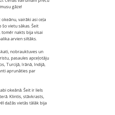
zi. Cenas vairumam preču
rīmusu gāze!
 okeānu, vairāki asi ceļa
 šo vietu sākas. Šeit
a, tomēr nakts bija visai
lika arvien siltāks.
 skati, nobrauktuves un
ristu, pasaules apceļotāju
, Turcijā, Irānā, Indijā,
anti aprunāties par
bi okeānā. Šeit ir liels
erā. Klintis, stāvkrasts,
ēl dažās vietās tālāk bija