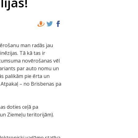
ijas!
vērošanu man radās jau
nēzijas. Tā kā tas ir
z aptumsuma novērošanas vēl
 variants par auto nomu un
ās palikām pie ērta un
 Atpakaļ – no Brisbenas pa
as doties ceļā pa
 Ziemeļu teritorijām).
lektroniski vadāmo statīva