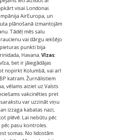
pējams lēti aizlidot ar
sapkārt visai Londonai.
kompānija AirEuropa, un
ršruta plānošanā izmantojām
vanu. Tādēļ mēs salu
raucienu vai dārgu iekšējo
pieturas punkti bija
Trinidada, Havana.
Vīzas
:
īza, bet ir jāiegādājas
ot nopirkt Kolumbā, vai arī
GBP katram. Žurnālistiem
a, vēlams aiziet uz Valsts
ieciešams vakcinēties pret
 sarakstu var uzzināt viņu
an izzaga kabatas nazi,
kot plēvē. Lai nebūtu pēc
ā pēc pasu kontroles.
nest somas. No lidostām