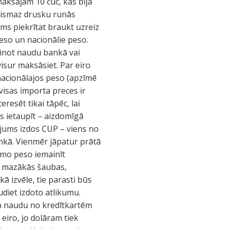
aksājām 10 cuc, kas bija
 vismaz drusku runās
irms piekrītat braukt uzreiz
eso un nacionālie peso.
ainot naudu bankā vai
visur maksāsiet. Par eiro
nacionālajos peso (apzīmē
visas importa preces ir
resēt tikai tāpēc, lai
as ietaupīt – aizdomīgā
 jums izdos CUP – viens no
ankā. Vienmēr jāpatur prātā
jamo peso iemainīt
ut mazākās šaubas,
ā izvēle, tie parasti būs
udiet izdoto atlikumu.
 un naudu no kredītkartēm
eiro, jo dolāram tiek