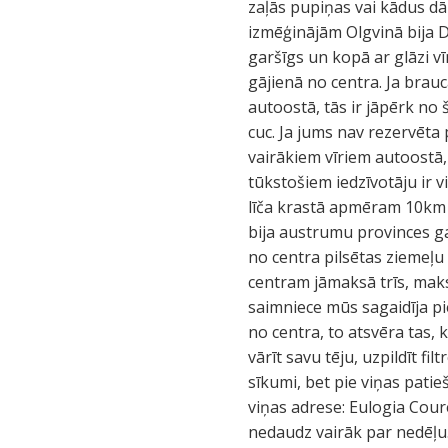
zaļās pupiņas vai kādus dā
izmēģinājām Olgvinā bija Di
garšīgs un kopā ar glāzi 
gājienā no centra. Ja brau
autoostā, tās ir jāpērk no
cuc. Ja jums nav rezervēta 
vairākiem vīriem autoostā, 
tūkstošiem iedzīvotāju ir v
līča krastā apmēram 10km n
bija austrumu provinces ga
no centra pilsētas ziemeļu 
centram jāmaksā trīs, maks
saimniece mūs sagaidīja pi
no centra, to atsvēra tas
vārīt savu tēju, uzpildīt fi
sīkumi, bet pie viņas patie
viņas adrese: Eulogia Cou
nedaudz vairāk par nedēļu.