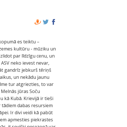
 kopumā es teiktu –
s zemes kultūru - mūziku un
lidot par līdzīgu cenu, un
 ASV neko ievest nevar,
lāt gandrīz jebkurš tēriņš
 laikus, un nekādu jaunu
lme tur atgriezties, to var
e Melnās jūras Soču
kā Kubā. Krievijā ir tieši
 ar tādiem dabas resursiem
pei. Ir divi veidi kā pabūt
iem apmesties piekrastes
ās, it sevišķi nesezonā var