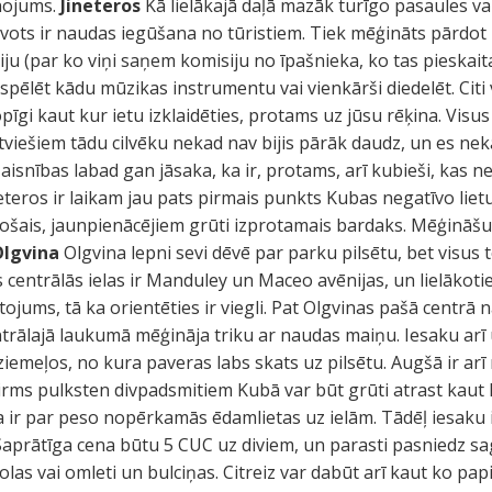
nojums.
Jineteros
Kā lielākajā daļā mazāk turīgo pasaules val
 avots ir naudas iegūšana no tūristiem. Tiek mēģināts pārdot 
ju (par ko viņi saņem komisiju no īpašnieka, ko tas pieskait
spēlēt kādu mūzikas instrumentu vai vienkārši diedelēt. Citi 
opīgi kaut kur ietu izklaidēties, protams uz jūsu rēķina. Visu
atviešiem tādu cilvēku nekad nav bijis pārāk daudz, un es ne
 Taisnības labad gan jāsaka, ka ir, protams, arī kubieši, kas n
teros ir laikam jau pats pirmais punkts Kubas negatīvo lietu
šais, jaunpienācējiem grūti izprotamais bardaks. Mēģināšu a
Olgvina
Olgvina lepni sevi dēvē par parku pilsētu, bet visus 
s centrālās ielas ir Manduley un Maceo avēnijas, un lielākotie
tojums, tā ka orientēties ir viegli. Pat Olgvinas pašā centrā 
ntrālajā laukumā mēģināja triku ar naudas maiņu. Iesaku ar
ziemeļos, no kura paveras labs skats uz pilsētu. Augšā ir arī 
 Pirms pulksten divpadsmitiem Kubā var būt grūti atrast ka
a ir par peso nopērkamās ēdamlietas uz ielām. Tādēļ iesaku 
 Saprātīga cena būtu 5 CUC uz diviem, un parasti pasniedz sag
olas vai omleti un bulciņas. Citreiz var dabūt arī kaut ko papi