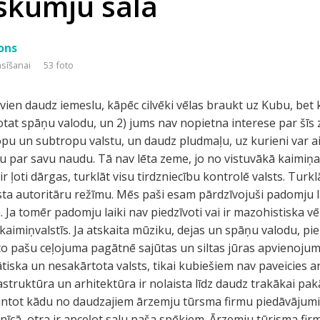
 skumju sala
ons
asīšanai
53 foto
i vien daudz iemeslu, kāpēc cilvēki vēlas braukt uz Kubu, bet
rotat spāņu valodu, un 2) jums nav nopietna interese par šī
opu un subtropu valstu, un daudz pludmaļu, uz kurieni var aiz
u par savu naudu. Tā nav lēta zeme, jo no vistuvākā kaimiņa
ir ļoti dārgas, turklāt visu tirdzniecību kontrolē valsts. Turk
alsta autoritāru režīmu. Mēs paši esam pārdzīvojuši padomju
 Ja tomēr padomju laiki nav piedzīvoti vai ir mazohistiska vē
kaimiņvalstīs. Ja atskaita mūziku, dejas un spāņu valodu, pi
to pašu ceļojuma pagātnē sajūtas un siltas jūras apvienojumu 
rātiska un nesakārtota valsts, tikai kubiešiem nav paveicies
astruktūra un arhitektūra ir nolaista līdz daudz trakākai pakā
mantot kādu no daudzajiem ārzemju tūrsma firmu piedāvājum
snīcā, otra ir apceļot salu paša spēkiem. Ārzemju tūrisma firm