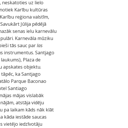
 neskatoties uz lielo
notiek Karību kultūras
Karību reģiona valstīm,
 Savukārt Jūlija pēdējā
 mazāk senas ielu karnevālu
 populāri. Karnevāla mūziku
bieši tās sauc par
las
us instrumentus. Santjago
s laukums), Plaza de
u apskates objektu.
t tāpēc, ka Santjago
patālo Parque Baconao
otel Santiago
 mājas mājas vislabāk
nājām, atstāja vidēju
ku pa laikam kāds nāk klāt
 ja kāda iestāde saucas
s vietējo iedzīvotāju