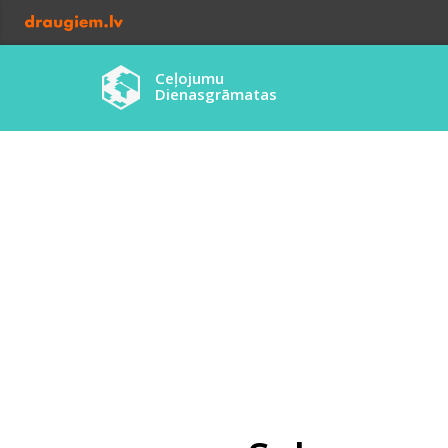
Ceļojumu
Dienasgrāmatas