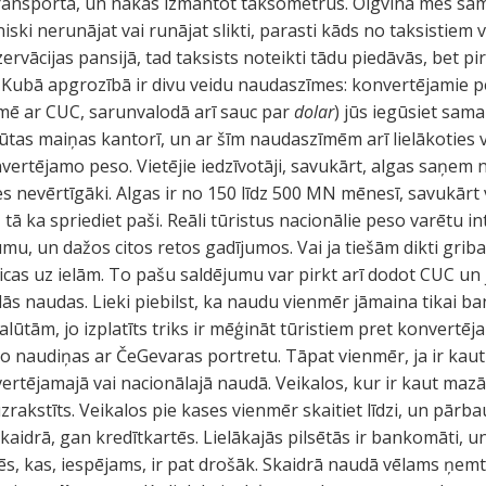
ransporta, un nākas izmantot taksometrus. Olgvinā mēs sam
iski nerunājat vai runājat slikti, parasti kāds no taksistiem
ezervācijas pansijā, tad taksists noteikti tādu piedāvās, bet p
Kubā apgrozībā ir divu veidu naudaszīmes: konvertējamie p
ē ar CUC, sarunvalodā arī sauc par
dolar
) jūs iegūsiet sam
alūtas maiņas kantorī, un ar šīm naudaszīmēm arī lielākoties 
ertējamo peso. Vietējie iedzīvotāji, savukārt, algas saņem 
es nevērtīgāki. Algas ir no 150 līdz 500 MN mēnesī, savukārt 
ā ka spriediet paši. Reāli tūristus nacionālie peso varētu inte
mu, un dažos citos retos gadījumos. Vai ja tiešām dikti grib
cas uz ielām. To pašu saldējumu var pirkt arī dodot CUC un
ālās naudas. Lieki piebilst, ka naudu vienmēr jāmaina tikai b
alūtām, jo izplatīts triks ir mēģināt tūristiem pret konvertē
peso naudiņas ar ČeGevaras portretu. Tāpat vienmēr, ja ir ka
ertējamajā vai nacionālajā naudā. Veikalos, kur ir kaut mazāk
rakstīts. Veikalos pie kases vienmēr skaitiet līdzi, un pārba
kaidrā, gan kredītkartēs. Lielākajās pilsētās ir bankomāti,
ēs, kas, iespējams, ir pat drošāk. Skaidrā naudā vēlams ņemt 