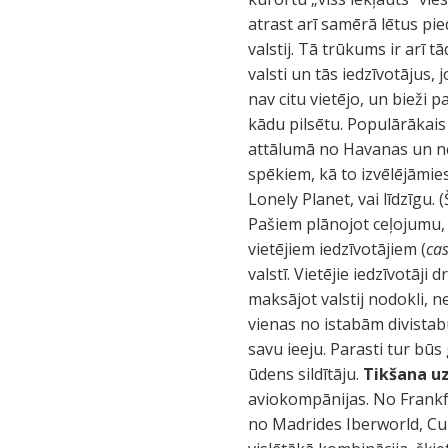
atrast arī samērā lētus pi
valstij. Tā trūkums ir arī
valsti un tās iedzīvotājus,
nav citu vietējo, un bieži 
kādu pilsētu. Populārākais u
attālumā no Havanas un net
spēkiem, kā to izvēlējāmi
Lonely Planet, vai līdzīgu
Pašiem plānojot ceļojumu, 
vietējiem iedzīvotājiem (
cas
valstī. Vietējie iedzīvotāji
maksājot valstij nodokli, n
vienas no istabām divistab
savu ieeju. Parasti tur būs
ūdens sildītāju.
Tikšana uz
aviokompānijas. No Frankf
no Madrides Iberworld, Cu