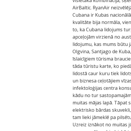
vislētākā kombinācija, šķiet
AirBaltic. RyanAir neizvēlēj
Cubana ir Kubas nacionālā 
kvalitāte bija normāla, vi
to, ka Cubana lidojums tur
apceļojām virzienā no aus
lidojumu, kas mums būtu jā
Olgvina, Santjago de Kuba,
īslaicīgiem tūrisma brauci
tāda tūristu karte, ko pied
lidostā caur kuru tiek lid
un biznesa ceļotājiem vīzas
infektoloģijas centra konsu
kādu no tur sastopamajām s
muitas mājas lapā. Tāpat s
elektrisko bārdas skuvekli,
tam lieki jāmeklē pa pilsēt
Uzreiz iznākot no muitas j