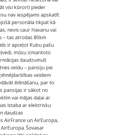
t visi kūrorti pieder
anu nav iespējams apskatīt
pojošā personāla tikpat kā
ņas, nevis caur Havanu vai
ais – tas atrodas 80km
ids ir apceļot Kubu pašu
eļvedi, mūsu izmantoto
formācijas daudzumu!)
tnes veidu – pansiju pie
uzņēmējdarbības veidiem
piedāvāt ēdināšanu, par to
s pansijas ir sākot no
klim vai mājas daļai ar
nas istaba ar elektrisku
an daudzas
s AirFrance un AirEuropa,
 AirEuropa. Šovasar