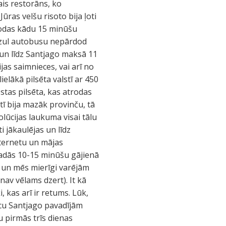
ais restorāns, ko
ras velšu risoto bija ļoti
rodas kādu 15 minūšu
Viazul autobusu nepārdod
 un līdz Santjago maksā 11
jas saimnieces, vai arī no
ielākā pilsēta valstī ar 450
ostas pilsēta, kas atrodas
ī bija mazāk provinču, tā
lūcijas laukuma visai tālu
i jākaulējas un līdz
nternetu un mājas
tradās 10-15 minūšu gājienā
 un mēs mierīgi varējām
 nav vēlams dzert). It kā
, kas arī ir retums. Lūk,
cu
Santjago pavadījām
u pirmās trīs dienas