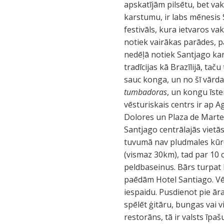
apskatījām pilsētu, bet vak
karstumu, ir labs mēnesis
festivāls, kura ietvaros v
notiek vairākas parādes, pa
nedēļā notiek Santjago kar
tradīcijas kā Brazīlijā, tač
sauc konga, un no šī vārda
tumbadoras
, un kongu īst
vēsturiskais centrs ir ap A
Dolores un Plaza de Marte
Santjago centrālajās vietā
tuvumā nav pludmales kūro
(vismaz 30km), tad par 10 c
peldbaseinus. Bārs turpat 
paēdām Hotel Santiago. Vēl
iespaidu. Pusdienot pie ār
spēlēt ģitāru, bungas vai vi
restorāns, tā ir valsts īpa