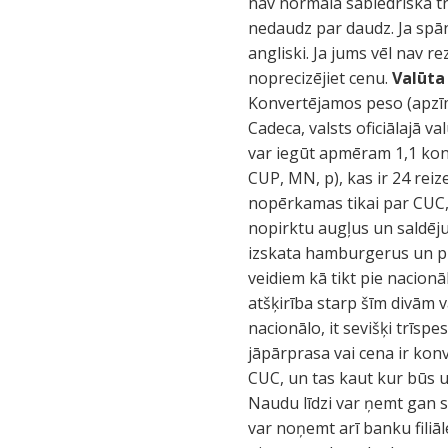
nav normāla sabiedriskā t
nedaudz par daudz. Ja spān
angliski. Ja jums vēl nav r
noprecizējiet cenu.
Valūta
Konvertējamos peso (apzīm
Cadeca, valsts oficiālajā v
var iegūt apmēram 1,1 konv
CUP, MN, p), kas ir 24 reiz
nopērkamas tikai par CUC, t
nopirktu augļus un saldēju
izskata hamburgerus un pi
veidiem kā tikt pie nacion
atšķirība starp šīm divām v
nacionālo, it sevišķi trīs
jāpārprasa vai cena ir konv
CUC, un tas kaut kur būs uz
Naudu līdzi var ņemt gan s
var noņemt arī banku filiāl