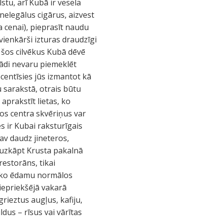
stu, arī Kubā ir vesela
nelegālus cigārus, aizvest
a cenai), pieprasīt naudu
vienkārši izturas draudzīgi
s šos cilvēkus Kubā dēvē
kādi nevaru piemeklēt
ecentīsies jūs izmantot kā
 sarakstā, otrais būtu
prakstīt lietas, ko
tos centra skvēriņus var
s ir Kubai raksturīgais
nav daudz jineteros,
ī uzkāpt Krusta pakalnā
restorāns, tikai
ut ko ēdamu normālos
iepriekšējā vakarā
rieztus augļus, kafiju,
ldus – rīsus vai vārītas