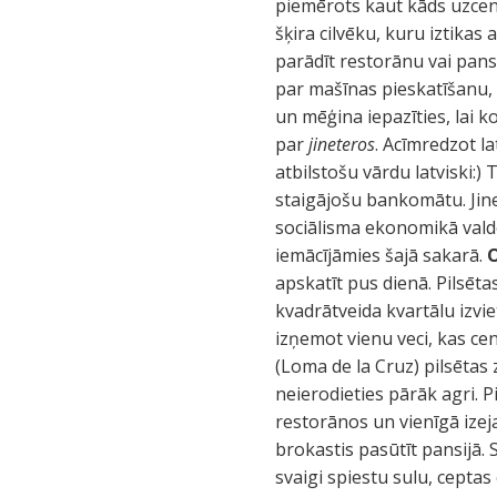
piemērots kaut kāds uzce
šķira cilvēku, kuru iztikas
parādīt restorānu vai pansi
par mašīnas pieskatīšanu, 
un mēģina iepazīties, lai k
par
jineteros
. Acīmredzot l
atbilstošu vārdu latviski:)
staigājošu bankomātu. Jine
sociālisma ekonomikā valdo
iemācījāmies šajā sakarā.
apskatīt pus dienā. Pilsēta
kvadrātveida kvartālu izvie
izņemot vienu veci, kas ce
(Loma de la Cruz) pilsētas 
neierodieties pārāk agri.
restorānos un vienīgā izej
brokastis pasūtīt pansijā.
svaigi spiestu sulu, ceptas 