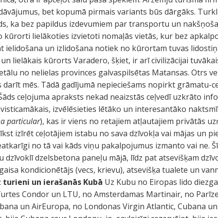
edāvājumus, bet kopumā pirmais variants būs dārgāks. Turklā
 tāds, ka bez papildus izdevumiem par transportu un nakšņoš
 jo kūrorti lielākoties izvietoti nomaļās vietās, kur bez apkal
pat ielidošana un izlidošana notiek no kūrortam tuvas lidosti
n lielākais kūrorts Varadero, šķiet, ir arī civilizācijai tuvāk
ālu no nelielas provinces galvaspilsētas Matansas. Otrs ve
es darīt mēs. Tādā gadījumā nepieciešams nopirkt grāmatu-c
. (Šāds ceļojuma apraksts nekad neaizstās ceļvedī uzkrāto in
visticamākais, izvēlēsieties lētāko un interesantāko naktsmī
a particular
), kas ir viens no retajiem atļautajiem privātās 
 drīkst izīrēt ceļotājiem istabu no sava dzīvokļa vai mājas un 
eatkarīgi no tā vai kāds viņu pakalpojumus izmanto vai ne. Šī
u dzīvoklī dzelsbetona paneļu mājā, līdz pat atsevišķam dzīvo
 gaisa kondicionētājs (vecs, krievu), atsevišķa tualete un van
 turieni un ierašanās Kubā
Uz Kubu no Eiropas lido diezg
urtes Condor un LTU, no Amsterdamas Martinair, no Parīze
bana un AirEuropa, no Londonas Virgin Atlantic, Cubana un