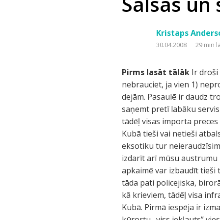
Salsas un
Kristaps Anders
30.04.2008
29 min l
Pirms lasāt tālāk
Ir droš
nebrauciet, ja vien 1) nep
dejām. Pasaulē ir daudz tr
saņemt pretī labāku servis
tādēļ visas importa preces 
Kubā tieši vai netieši atb
eksotiku tur neieraudzīsim.
izdarīt arī mūsu austrumu 
apkaimē var izbaudīt tieši 
tāda pati policejiska, biro
kā krieviem, tādēļ visa infr
Kubā. Pirmā iespēja ir iz
kūrortu „viss iekļauts” vie