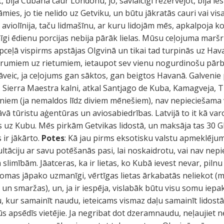
, bija Cubana caur Londonu, jo, savlaicīgi rezervējot, bija ies
āmies, jo tie nelido uz Getviku, un būtu jākratās cauri vai vi
aviolīnija, taču lidmašīnu, ar kuru lidojām mēs, apkalpoja 
enīgi ēdienu porcijas nebija pārāk lielas. Mūsu ceļojuma ma
pceļā vispirms apstājas Olgvinā un tikai tad turpinās uz Ha
trumiem uz rietumiem, ietaupot sev vienu nogurdinošu pārb
veic, ja ceļojums gan sāktos, gan beigtos Havanā. Galvenie 
 Sierra Maestra kalni, atkal Santjago de Kuba, Kamagveja, 
eniem (ja nemaldos līdz diviem mēnešiem), nav nepieciešama v
āvā tūristu aģentūras un aviosabiedrības. Latvijā to it kā var
ots uz Kubu. Mēs pirkām Getvikas lidostā, un maksāja tas 30 
 ir jākārto.
Potes
: Kā jau pirms eksotisku valstu apmeklējum
ltāciju ar savu potēšanās pasi, lai noskaidrotu, vai nav nep
limībām. Jāatceras, ka ir lietas, ko Kubā ievest nevar, pilnu
omas jāpako uzmanīgi, vērtīgas lietas ārkabatās neliekot (m
 un smaržas), un, ja ir iespēja, vislabāk būtu visu somu iepa
u, kur samainīt naudu, ieteicams vismaz daļu samainīt lidost
ūs apsēdīs vietējie. Ja negribat dot dzeramnaudu, neļaujiet 