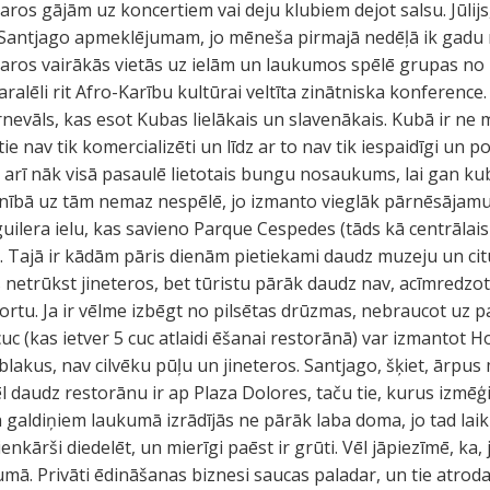
aros gājām uz koncertiem vai deju klubiem dejot salsu. Jūlijs,
 Santjago apmeklējumam, jo mēneša pirmajā nedēļā ik gadu 
akaros vairākās vietās uz ielām un laukumos spēlē grupas no 
ralēli rit Afro-Karību kultūrai veltīta zinātniska konference.
nevāls, kas esot Kubas lielākais un slavenākais. Kubā ir ne
u tie nav tik komercializēti un līdz ar to nav tik iespaidīgi un
 arī nāk visā pasaulē lietotais bungu nosaukums, lai gan ku
enībā uz tām nemaz nespēlē, jo izmanto vieglāk pārnēsājam
guilera ielu, kas savieno Parque Cespedes (tāds kā centrālai
. Tajā ir kādām pāris dienām pietiekami daudz muzeju un cit
s netrūkst jineteros, bet tūristu pārāk daudz nav, acīmredzo
rtu. Ja ir vēlme izbēgt no pilsētas drūzmas, nebraucot uz 
uc (kas ietver 5 cuc atlaidi ēšanai restorānā) var izmantot H
blakus, nav cilvēku pūļu un jineteros. Santjago, šķiet, ārpus
 daudz restorānu ir ap Plaza Dolores, taču tie, kurus izmēģi
a galdiņiem laukumā izrādījās ne pārāk laba doma, jo tad lai
enkārši diedelēt, un mierīgi paēst ir grūti. Vēl jāpiezīmē, ka,
šumā. Privāti ēdināšanas biznesi saucas paladar, un tie atroda