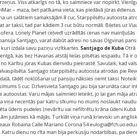
rzeņus. Viss atkarīgs no tā, ko saimniece var nopirkt. Vienīg
Mar – maza, bet patīkama vieta, kas piedāvā jūras ēdienus. Jū
vīna un salātiem samaksājām 8 cuc. Starppilsētu autoosta at
cat ar taksi, tad par kādiem 3 cuc būtu normāli. Biļetes uz 
 šofera. Lonely Planet ceļvedī uzrādītās cenas nav mainījušās
pansija Santjago, varat dabūt adresi no savas Olgvinas pansi
kuri izdala savu paziņu vizītkartes.
Santjago de Kuba
Otrā l
ienīgā, kas bez Havanas atstāj lielas pilsētas iespaidu. Tā ir 
o Karību jūras Kubas dienvidu piekrastē. Savulaik, kad valst
lvaspilsēta. Santjago starppilsētu autoosta atrodas pie Revo
daļā, tādēļ nokļūšanai uz pansiju nāksies ņemt taksi. Noteikt
imums 5 cuc. Dzīvesvieta Santjago jau bija sarunāta caur i
e autoostas. Varu mājas saimnieci ieteikt, jo lai gan māja a
, ka viņa necentās par katru sīkumu no mums noslaukt naudu
ltrēta ūdens pudeles (nevārītu vai nefiltrētu krāna ūdeni Kubā
šām jutāmies kā mājās. Turklāt viņa runā krieviski un angliski
reaux Robaina Calle Mariano Corona 54
eulogia@fch.uo.edu.
 Katru dienu no rīta man bija perkusiju nodarbības, pa dien