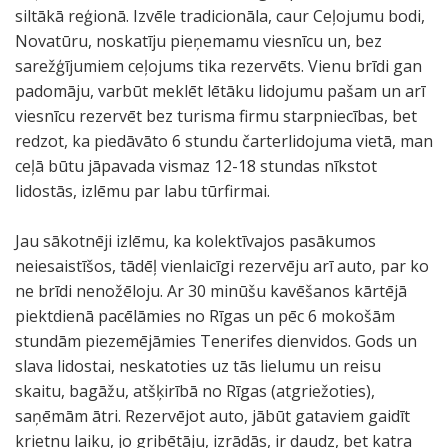
siltākā reģionā. Izvēle tradicionāla, caur Ceļojumu bodi,
Novatūru, noskatīju pieņemamu viesnīcu un, bez
sarežģījumiem ceļojums tika rezervēts. Vienu brīdi gan
padomāju, varbūt meklēt lētāku lidojumu pašam un arī
viesnīcu rezervēt bez turisma firmu starpniecības, bet
redzot, ka piedāvāto 6 stundu čarterlidojuma vietā, man
ceļā būtu jāpavada vismaz 12-18 stundas nīkstot
lidostās, izlēmu par labu tūrfirmai.
Jau sākotnēji izlēmu, ka kolektīvajos pasākumos
neiesaistīšos, tādēļ vienlaicīgi rezervēju arī auto, par ko
ne brīdi nenožēloju. Ar 30 minūšu kavēšanos kārtējā
piektdienā pacēlāmies no Rīgas un pēc 6 mokošām
stundām piezemējāmies Tenerifes dienvidos. Gods un
slava lidostai, neskatoties uz tās lielumu un reisu
skaitu, bagāžu, atšķirībā no Rīgas (atgriežoties),
saņēmām ātri. Rezervējot auto, jābūt gataviem gaidīt
krietnu laiku, jo gribētāju, izrādās, ir daudz, bet katra