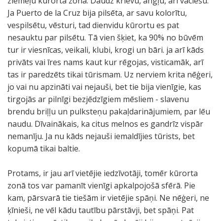
ziemeļu kurorta zonā. Daudz krievu, angļu, arī vāciešu.
Ja Puerto de la Cruz bija pilsēta, ar savu kolorītu,
vespilsētu, vēsturi, tad dienvidu kūrortu es pat
nesauktu par pilsētu. Tā vien šķiet, ka 90% no būvēm
tur ir viesnīcas, veikali, klubi, krogi un bāri. ja arī kāds
privāts vai īres nams kaut kur rēgojas, visticamāk, arī
tas ir paredzēts tikai tūrismam. Uz nerviem krita nēģeri,
jo vai nu apzināti vai nejauši, bet tie bija vienīgie, kas
tirgojās ar pilnīgi bezjēdzīgiem mēsliem - slavenu
brendu briļļu un pulksteņu pakaļdarinājumiem, par lēu
naudu. Dīvainākais, ka citus melnos es gandrīz vispār
nemanīju. Ja nu kāds nejauši iemaldījies tūrists, bet
kopumā tikai baltie.
Protams, ir jau arī vietējie iedzīvotāji, tomēr kūrorta
zonā tos var pamanīt vienīgi apkalpojošā sfērā. Pie
kam, pārsvarā tie tiešām ir vietējie spāņi. Ne nēģeri, ne
ķīnieši, ne vēl kādu tautību pārstāvji, bet spāņi. Pat