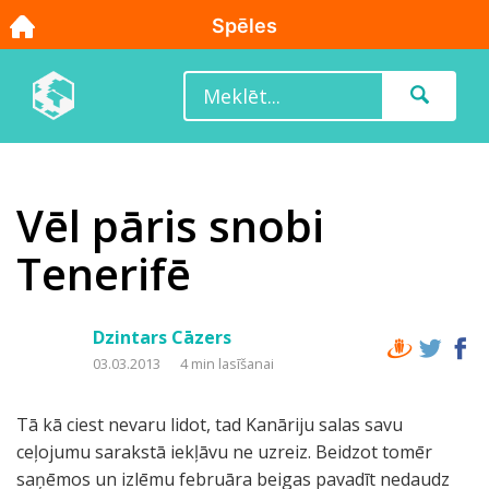
Vēl pāris snobi
Tenerifē
Dzintars Cāzers
03.03.2013
4 min lasīšanai
Tā kā ciest nevaru lidot, tad Kanāriju salas savu
ceļojumu sarakstā iekļāvu ne uzreiz. Beidzot tomēr
saņēmos un izlēmu februāra beigas pavadīt nedaudz