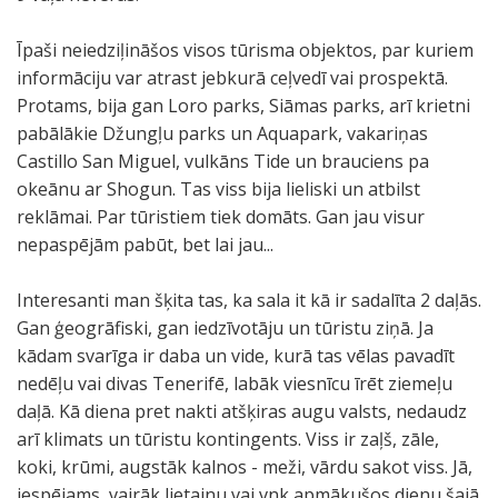
Īpaši neiedziļināšos visos tūrisma objektos, par kuriem
informāciju var atrast jebkurā ceļvedī vai prospektā.
Protams, bija gan Loro parks, Siāmas parks, arī krietni
pabālākie Džungļu parks un Aquapark, vakariņas
Castillo San Miguel, vulkāns Tide un brauciens pa
okeānu ar Shogun. Tas viss bija lieliski un atbilst
reklāmai. Par tūristiem tiek domāts. Gan jau visur
nepaspējām pabūt, bet lai jau...
Interesanti man šķita tas, ka sala it kā ir sadalīta 2 daļās.
Gan ģeogrāfiski, gan iedzīvotāju un tūristu ziņā. Ja
kādam svarīga ir daba un vide, kurā tas vēlas pavadīt
nedēļu vai divas Tenerifē, labāk viesnīcu īrēt ziemeļu
daļā. Kā diena pret nakti atšķiras augu valsts, nedaudz
arī klimats un tūristu kontingents. Viss ir zaļš, zāle,
koki, krūmi, augstāk kalnos - meži, vārdu sakot viss. Jā,
iespējams, vairāk lietainu vai vnk apmākušos dienu šajā