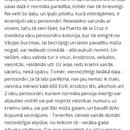
salas daļā ir normāla parādība, tomēr nav tik briesmīgi.
Ne velti šo daļu, un īpaši pilsētu, kurā mitinājāmies, ir
iecienījuši vācu pensionāri. Neielaidos sarunās ar
viņiem, taču tā vien šķiet, ka Puerto de la Cruz ir
izveidota vācu pensionāru kolonija, kur tie emigrē no
Vācijas burzmas, lai bezrūpīgi un laiski pavadītu mūža
nogali, vai nedaudz ciniskāk - atbraukuši nomirt. Un
tiešām, vācu valoda tur ir visur, krodziņos, veikalos,
viesnīcās, reklāmās utt. Uz ielas redz krietni vairāk
vāciešu, nekā spāņu. Tomēr, viennozīmīgi lielākā daļa -
pensionāri. Ja tā labi parēķina, nav jau nemaz ik traki,
viesnīca mēnesī kādi 600 EUR, krodziņi lēti, alkohols arī.
2 vācu pensionāri, kuriem normāla pensija mierīgi var
atļauties noīrēt vai pat nopirkt viesnīcas numuru uz
krietnu laiku, vai pat līdz mūža galam, un baudīt dzīvi.
Kopumā secinājums - Tenerifes ziemeļi vairāk domāti
nesteidzīgai atpūtai, nu teiksim tā - vecāka gada
gājuma cilvēkiem. Tas gan nenozīmē, ka arī jaunie tur