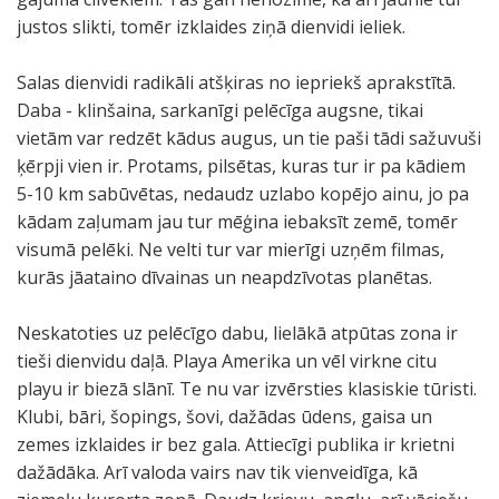
justos slikti, tomēr izklaides ziņā dienvidi ieliek.
Salas dienvidi radikāli atšķiras no iepriekš aprakstītā.
Daba - klinšaina, sarkanīgi pelēcīga augsne, tikai
vietām var redzēt kādus augus, un tie paši tādi sažuvuši
ķērpji vien ir. Protams, pilsētas, kuras tur ir pa kādiem
5-10 km sabūvētas, nedaudz uzlabo kopējo ainu, jo pa
kādam zaļumam jau tur mēģina iebaksīt zemē, tomēr
visumā pelēki. Ne velti tur var mierīgi uzņēm filmas,
kurās jāataino dīvainas un neapdzīvotas planētas.
Neskatoties uz pelēcīgo dabu, lielākā atpūtas zona ir
tieši dienvidu daļā. Playa Amerika un vēl virkne citu
playu ir biezā slānī. Te nu var izvērsties klasiskie tūristi.
Klubi, bāri, šopings, šovi, dažādas ūdens, gaisa un
zemes izklaides ir bez gala. Attiecīgi publika ir krietni
dažādāka. Arī valoda vairs nav tik vienveidīga, kā