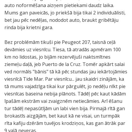
auto noformēšana aizņem pietiekami daudz laika.
Mums gan paveicās, jo priekšā bija tikai 2 individuālisti,
bet jau pēc nedēļas, nododot auto, braukt gribētāju
rinda bija krietni gara.
Bez problēmām tikuši pie Peugeot 207, taisnā ceļā
devāmies uz viesnīcu. Tiesa, tā atradās apmēram 100
km no lidostas, jo bijām rezervējuši naktsmītnes
ziemeļu daļā, jeb Puerto de la Cruz. Tomēr apkārt salai
ved normāls "bānis" tā kā pēc stundas jau iekārtojāmies
viesnīcā Tide Mar. Par viesnīcu... jau skaidri zinājām, ka
tā mums vajadzīga tikai kur pārgulēt, jo nedēļu nīkt pie
viesnīcas baseina nebija plānots. Tādēļ pēc kaut kādām
īpašām ekstrām vai zvaigznēm netiecāmies. Arī ēšanu
tur tādēļ nepasūtījām un labi vien bija. Pirmajā rītā gan
brokastīs aizgājām, bet kaut kā ne visai, un turmpāk
rīta kafiju dzērām tuvējos krodziņos, kas gan ātrāk par
9 vaļā neveras.