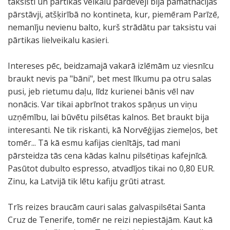
taksisti un pārtikas veikalu pārdevēji bija pamatnācijas
pārstāvji, atšķirībā no kontineta, kur, piemēram Parīzē,
nemanīju nevienu balto, kurš strādātu par taksistu vai
pārtikas lielveikalu kasieri.
Intereses pēc, beidzamajā vakarā izlēmām uz viesnīcu
braukt nevis pa "bāni", bet mest līkumu pa otru salas
pusi, jeb rietumu daļu, līdz kurienei bānis vēl nav
nonācis. Var tikai apbrīnot trakos spāņus un viņu
uzņēmību, lai būvētu pilsētas kalnos. Bet braukt bija
interesanti. Ne tik riskanti, kā Norvēģijas ziemeļos, bet
tomēr... Tā kā esmu kafijas cienītājs, tad mani
pārsteidza tās cena kādas kalnu pilsētiņas kafejnīcā.
Pasūtot dubulto espresso, atvadījos tikai no 0,80 EUR.
Zinu, ka Latvijā tik lētu kafiju grūti atrast.
Trīs reizes braucām cauri salas galvaspilsētai Santa
Cruz de Tenerife, tomēr ne reizi nepiestājām. Kaut kā