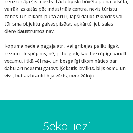
neuzrunāja šis miests. Tāda tipiski būvēta jauna pilsēta,
vairāk izskatās pēc industriāla centra, nevis tūristu
zonas. Un laikam jau tā arī ir, īapši daudz izklaides vai
tūrisma objektu galvaspilsētas apkārtē, jeb salas
dienvidaustrumos nav.
Kopumā nedēļa pagāja ātri. Vai gribējās palikt ilgāk,
nezinu... Iespējams, nē, jo tie gadi, kad bezrūpīgi baudīt
vecumu, i tkā vēl nav, un bezgalīgi tīksmināties par
dabu arī neesmu gatavs. Ķeksītis ievilkts, bijis esmu un
viss, bet aizbraukt bija vērts, nenožēloju.
Seko līdzi