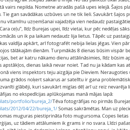
 tā vairs nepilda. Nometne atradās pašā upes ielejā. Šajos 
u. Tie gan savādākas uzbūves un ne tik lieli. Savukārt šajos 
 nu vitamīnu uzņemšanai vajadzēja vien nedaudz pastaigātie
ra ceļu", līdz Burejas upei, līdz vietai, kur pēc nedēļas sā
omācās un ik pa laikam nedaudz lija lietus. Tāpēc uz pastaigā
as valdīja apkārt, arī fotografēt nebija lielas jēgas. Vien pār
vojos tālākajām dienām. Turpmākās 8 dienas būsim vispār be
jas, bet ar katru nākamo dienu attālināsimies, līdz būsim ap 
 apstākļos, dienas laikā nevar noiet. Tad nu ja kādam kas atg
ezonā viens inspektors teju aizgāja pie Dieviem. Neraugoties uz
atuma grādos noķert sakarus ar satelītu ir gana problemātis
anīti glābēji, kuri savukārt miglas dēļ arī uz reiz nevarēja l
rāfijas no ekspedīcijas aplūkojamas manā mājas lapā:
ilats/portfolio/bureja_2/
Tēva fotogrāfijas no pirmās Burejas
pilats/2012/04/22/bureja_1/
Somas sakrāmētas. Man uz pleciem tā pati 120 L mugursoma, savukārt uz somas muguras piestiprināta foto mugursoma. Copes lietas es līdzi nestiepšu. Copei nebūs nedz laika nedz enerģijas, uz tādiem attālumiem ik grams ir no svara. Līdzi pašas nepieciešamākās lietas, kā guļammais, telts paklājiņš, siltā jaka, jo dodamies kalnos, pārgājienu apavi, jo kājās garie gumijas zābaki. Arī pārtika katram iedalīta. Džekiem, protams, lielākais svars uz muguras. Manā somā arī pārītis gaļas konservu, ķelmēnu rupjmaize un iebiezinātā piena konservi. Ir smaga soma, pat ļoti smaga.Pirms došanās vēl jāsagatavo gara koka kārts. Tā būs jāizmanto lielās straumes sišanai, brīžos, kad būs jāšķērso upe vai kāda tās pieteka.Mēs dodamies līdz šim lielākajā manas dzīves pārgājienā. Pirmie apm. 10 km būs nosacīti viegli, jo soļosim pa to pašu "Cara ceļu", bet tad pie upes Bureika ietekas Kreisajā Burejā, "Cara ceļš" nogriezīsies mums nederīgā virzienā. Tur arī izbūvēts kontrolpunkts, kaut kas līdzīgs kordonam. Tā saka Laimonis. Tas būšot šodienas pusceļš...Raitā solītī, rindā viens aiz otra, soļojam uz priekšu. Pa brīdim parādās skaidras debess pleķis, kas liek cerības, ka laiks noskaidrosies. Un ilgi nav jāgaida. Tas notiek diezgan strauji un pat negaidīti. Var nedaudz izģērbties, bet ne pārāk, jo odu ir vairāk kā gribētos. Nu, kā jau Sibīrijā.Fotoaparāts iekārts kaklā, bet diez ko daudz nebildēju. Cīnos ar smago somu. Vairāk fotografēju atpūtas brīžos. Kādā skaistā upes līkumā ir viens no tādiem. Pa ceļam jāšķērso palieli strauti. Agrāk pār tiem slējušies koka tilti, kuru paliekas joprojām var labi redzēt. Diezgan sirreāli skati. Skujkokiem noaugusi nogāze, pa kuru tek strauts un četru pāru koka stabi gaisā, kuru pakājēs izklājušās tilta virsmas atliekas. Mums gan jāuzloka gumijas zābaki un jābrien pa ūdeni. Laiks dara savu... Kopā būs trīs šādi pussabrukuši tilti. Pa laikam ceļš iznāk atklātākā ainavā, tad var vērot pretējo kalnu grēdas un to virsotnes. Patreiz augstākās redzamās virsotnes ir virs 1600 m. To dienvidu nogāzes apaugušas lapeglēm. Vietām lapegles vijas akmeņu nogruvumiem. Arī gar mūsu ceļu vietām vērojami akmens nogruvumi, jo ceļš izbūvēts uz kalnu nogāzes. Diezgan aprīnojami, ka tas joprojām ir tik labi saglabājies. Protams ar džipu to vairs nevar izbraukt, bet tomēr. Tas teju 2 m plats, un nekur nav aizaudzis ar kokiem. Iemesls kāpēc tas nav braucams - sabrukušie tilti un vietām strauti ceļu izskalojuši dziļām risām. Ceļš sastāv no vairākiem slāņiem, tas arī iemesls, tā neaizaugšanai ar kokiem. To sedz vien lakstaugi, vietām tikai sūnas vai ķērpji. Nogurums aizvien vairāk liek par sevi manīt. Nav noiets vēl pusceļš, kad katra atpūtas reize ir kā Dieva dāvana. Nevaru sagaidīt, kad būsim pusceļā, tas vismaz būs psiholoģisks mierinājums un pusdienu pārtraukums reizē. Un kad ceļš sāk doties lejup, saprotu, ka vairs nav tālu. Otrā pusē upei redzama, krūmājiem apaugusi, guļbaļķu ēka - kontrolpunkts jeb agrākais sakarnieku kordons. Mums jāpārvar straume, lai nokļūtu pāri. Pirmā Burejas upes šķērsošana. Laimonis iet pa priekšu, rādīdams kā tas pareizi jādara. Un visās vietās upe nemaz nav šķērsojama. Gumijas zābaki ir līdz gurniem, bet tik dziļi nemaz nedrīkst brist, savādāk ūdens straume nositīs no kājām nost. Šķērsojam upi, kur nav dziļāks par ceļgaliem. Bet arī šādā seklumā momentā var just upes spēku... Pusdienu pārtraukums. Atpūta. Beidzot arī kādas sarunas, jo pēdējie divi/trīs km bija teju klusumā. Es labprāt tālāk ietu rīt, bet Laimonis uzstāj, ka nav laika te gulšņāt, ka jādodas tālāk, jo nu būs daudz lēnāka iešana, ceļš ir izbeidzies. Tas tālāk vijas gar upi Bureika. Pie pamestā kordona ir pamesta suņu būda un pamesta kara laiku metāla ķivere... Paēduši. Nedaudz atguvuši dzīves prieku, brienam atpakaļ uz Burejas upes kreiso krastu. Es to izdaru pirmais, un gaidot pārējos, izmanto jau izdevību pagulēt uz liela akmens saules staros.Sākotnēji domājam, ka varētu gar upi pa mežu iet. Bet pēc pirmajiem 100 m saprotam, ka tā nebūs aršana. Augsne te mīksta, līdzīgi kā purvos, un biezā slānī ar zilenājiem. Katrs solis iegrimst, un tad ar lielāku spēku kāja jāceļ laukā. Nomācoša sajūta.Dodamies uz upes krastu. Mums par laimi ir gana zems upes līmenis. Izmantojam upes akmeņaino gultni. Rezultātā bieži jāšķērso upe no viena krasta uz otru. Vietām veicas un var iet pa pilnībā izžuvušu upes gultnes atvasi, kas pārplūst vien pie ļoti liela ūdens.Komfortu samazina arī fakts, ka kājās ir klasiski Padomju laiku zvejnieku garie gumijas zābaki. Kājas beržas, un zole ļoti plāna, līdz ar to kājas atsitas pret akmeņiem un sāp.Nu jau es bildēju tikai atpūtas brīžos, pārējā laikā fotoaparāts ir ielikts somā. Iešanas laikā teju neviens nerunā. Ir klusums, vien kalnu upes čalošana, vēja šaltis taigā. Te ir maz putnu, tikai retumis kādu bēdrozi vai riekstkodi var dzirdēt. No zīdītājiem tikai burundukus pa laikam redzam. Tie ļoti ziņkārīgi, bet tik pat ļoti tramīgi. Lai kā es gribu redzēt savvaļā lāci, tas nemaz nav tik viegli. Lāču pēdas gan redzam ļoti bieži un gana svaigas. Dokumentālajās filmās mēdz pārspīlēt par savvaļas zvēriem, ka tiem viegli uzskriet utt. Pat lācis ļoti baidās no nezināmām smakām, un šādā nekurienē cilvēks ir viena no tādām smakām. Turklāt, brūnajiem lāčiem ir ļoti vāja redze, ko gan nevar attiecināt uz ožu un dzirdi... Sāk jau krēslot. Jāsāk domāt par nakšņošanas vietu. Nu jau esmu tik pārguris, ka pat ar sevi vairs nesarunājos. Nav ne iztēles, ne domu, ne kā, galvā tukšums - autopilots. Pat atpūtas brīžos maz sarunājamies. Un bildēs vērojamas drūmas sejas. Laimonis saka, ka šeit šķērsosim upi un tad metam mieru. Esam gan nogājuši nedaudz mazāk kā plānots, tāpēc rīt būs vairāk kā plānots. Pārbridis pāri upei metu somu zemē un esmu patīkami atvieglots. Gluži atgulties ar nevar, jo jārūpē malka ugunskuram - siltumam, ēdienam un dūmiem pret odiem.Atrodam skrajāku meža pleķīti, kur izbūvēt teltis. Esam dziļāk kalnos, un nu, kad saule aiz kalniem aizgājusi, paliek strauji vēsāks. Ugunskuru iekuram uz akmeņainās upes gultnes koku sanesumu tuvumā. Koku sanesumi saulainajā laikā izkaltuši, un sausā malka ir rokas stiepiena attālumā.Vakariņās roltona zupiņa un bļodiņa ar griķiem. Šokolāde un salda tēja.Uzlec pilnmēness un es dodos to iemūžināt fotoaparātā. Sanāk pat ļoti skaista bilde. Un laiks mesties pie miera. Teltī guļam visa ģimene. Otrā teltī Raimonds ar Laimoni. Jau ejot gulēt, jūtu, ka būs auksta naksniņa. Esam atdzesētā kalnu gaisa masu ieskauti. Iekārtojos guļammaisā, deguns vien pa mazu šķirbu velk nepieciešamo gaisu. Pēc šādas slodzes miegs ir "caurs", sapņošana mijas ar murgošanu. Regulāri mostos. No rīta liekas, ka mugurā jau smagā mugursoma, bet tad saprotu, ka pleci ļoti sāp bez somas mugurā, un lielās sāpes vēl priekšā. Brokastojam gana agri, jo priekšā vēl ap 30km, kas šodien obligāti jānoiet, tā vismaz saka Laimonis, un 