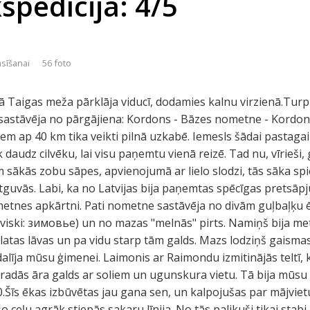
spedīcija: 4/5
asīšanai
56 foto
ā Taigas meža pārklāja viducī, dodamies kalnu virzienā.Turp
 sastāvēja no pārgājiena: Kordons - Bāzes nometne - Kordo
iem ap 40 km tika veikti pilnā uzkabē. Iemesls šādai pastaga
 daudz cilvēku, lai visu paņemtu vienā reizē. Tad nu, vīrieši
ākās zobu sāpes, apvienojumā ar lielo slodzi, tās sāka spies
tguvās. Labi, ka no Latvijas bija paņemtas spēcīgas pretsāpju
etnes apkārtni. Pati nometne sastāvēja no divām guļbaļķu ēk
iski: зимовье) un no mazas "melnās" pirts. Namiņš bija met
atas lāvas un pa vidu starp tām galds. Mazs lodziņš gaismas 
alīja mūsu ģimenei. Laimonis ar Raimondu izmitinājās teltī, k
radās āra galds ar soliem un ugunskura vietu. Tā bija mūsu v
 40.Šīs ēkas izbūvētas jau gana sen, un kalpojušas par mājviet
šo ceļu agrāk stiepās sakaru līnija. No tās palikuši tikai stabi