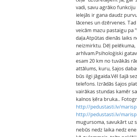
vadi, savu agrāko funkciju
ielejās ir gana daudz purv
lācenes un dzērvenes. Tad
veicām mazu pastaigu pa "Ca
daļa.Atpūtas dienās laiks n
neizmirktu. Dēļ pelēkuma, k
arhīvam.Psiholoģiski gata
esam 20 km no tuvākās rāci
attālums, kuru, šajos dabas
būs ilgi jāgaida.Vēl šajā s
telefons. Izrādās šajos pl
vairākas stundas kamēr sazv
kalnos ķēra bruka... Fotog
http://pedustasti.lv/marisp
http://pedustasti.lv/maris