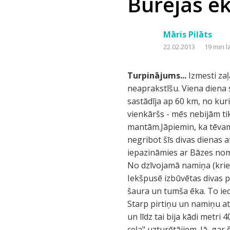
Burejas ek
Māris Pilāts
22.02.2013
19 min l
Turpinājums...
Izmesti zaļ
neaprakstīšu. Viena diena
sastādīja ap 60 km, no kur
vienkāršs - mēs nebijām tik
mantām.Jāpiemin, ka tēvam s
negribot šīs divas dienas a
iepazināmies ar Bāzes nom
No dzīvojamā namiņa (kriev
Iekšpusē izbūvētas divas pl
šaura un tumša ēka. To ied
Starp pirtiņu un namiņu at
un līdz tai bija kādi metri
ceļa" uzturētājiem. Jā, gar 