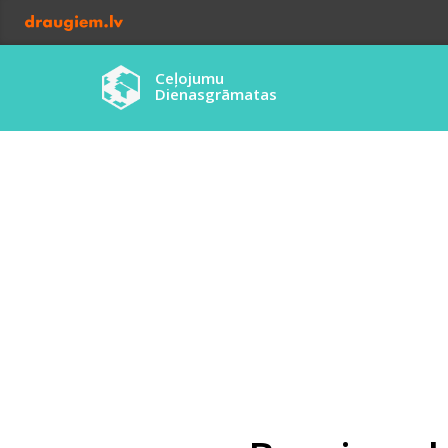
Ceļojumu
Dienasgrāmatas