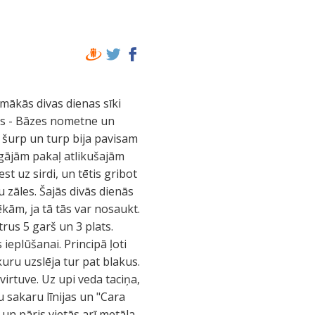
mākās divas dienas sīki
ns - Bāzes nometne un
i šurp un turp bija pavisam
, gājām pakaļ atlikušajām
t uz sirdi, un tētis gribot
 zāles. Šajās divās dienās
ām, ja tā tās var nosaukt.
rus 5 garš un 3 plats.
ieplūšanai. Principā ļoti
uru uzslēja tur pat blakus.
irtuve. Uz upi veda taciņa,
u sakaru līnijas un "Cara
, un pāris vietās arī metāla