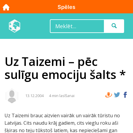
Uz Taizemi – pēc
sulīgu emociju šalts *
13.12.2004
4 min lasīšanai
Uz Taizemi brauc aizvien vairāk un vairāk tūristu no
Latvijas. Cits naudu krāj gadiem, cits vieglu roku aši
šķiras no teju tūkstoš latiem, kas nepieciešami gan