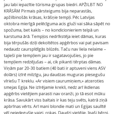
jau labi iepazītie tūrisma grupas biedri. APŽILBT NO
KRĀSĀM Pirmais pārsteigums bija neparastās,
apžilbinošās krāsas, krāšņie tempļi. Pēc Latvijas
oktobra mierīgā pelēcīguma acis gluži vai sāka sāpēt no
spožuma, bet kakls – no kondicionieriem telpā un
karstuma ārā. Tempļos nedrīkstēja ieiet dāmas, kuras
bija tērpušās dziļi dekoltētos apģērbos vai pat pavisam
nedaudz caurspīdīgās blūzēs. Taču nav liela nelaime –
tajieši pie tempļiem jau ir sagatavojušies, jo pie
tempļiem redzējušas – ai, cik pikanti tērptas dāmas.
Viņām par 20-30 batiem (40 bati ir aptuveni viens ASV
dolārs) izīrē milzīgu, jau daudzas muguras piesegušu
vīriešu T kreklu. «Ar visiem caurumiņiem,» atceroties
smejas Egija. Ne izīrējamie krekli, nedz arī ikdienas
apģērbs vietējiem parasti nav oranži, jo tā esot mūku
krāsa. Savukārt viss baltais ir kas teju svēts, katrā ziņā
apbrīnas vērts. Arī mani blondie mati un Egijas saulītē
vēl neiedegušie vaigi, rokas. Daudzi vietējie, īpaši bērni,