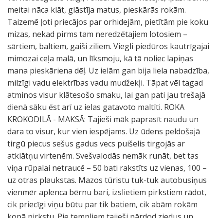
meitai nāca klāt, glāstīja matus, pieskārās rokām.
Taizemē ļoti priecājos par orhidejām, pietītām pie koku
mizas, nekad pirms tam neredzētajiem lotosiem –
sārtiem, baltiem, gaiši ziliem. Viegli piedūros kautrīgajai
mimozai ceļa malā, un līksmoju, kā tā noliec lapiņas
mana pieskāriena dēļ. Uz ielām gan bija liela nabadzība,
milzīgi vadu elektrības vadu mudžekļi. Tāpat vēl tagad
atminos visur klātesošo smaku, lai gan pati jau trešajā
dienā sāku ēst arī uz ielas gatavoto maltīti. ROKA
KROKODILĀ - MAKSĀ: Tajieši māk paprasīt naudu un
dara to visur, kur vien iespējams. Uz ūdens peldošajā
tirgū piecus sešus gadus vecs puišelis tirgojās ar
atklātņu virtenēm. Svešvalodās nemāk runāt, bet tas
viņa rūpalai netraucē – 50 bati rakstīts uz vienas, 100 –
uz otras plaukstas. Mazos tūristu tuk-tuk autobusiņus
vienmēr aplenca bērnu bari, izslietiem pirkstiem rādot,
cik priecīgi viņu būtu par tik batiem, cik abām rokām
kopā pirkstu. Pie tempļiem tajieši pārdod ziedus un