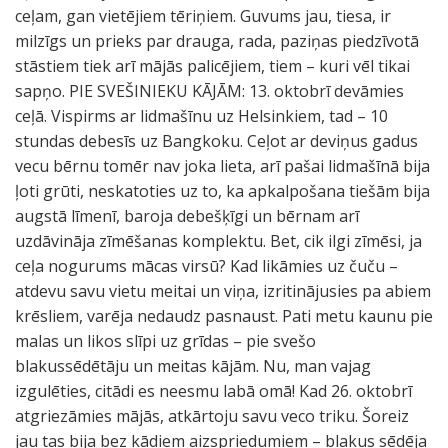
ceļam, gan vietējiem tēriņiem. Guvums jau, tiesa, ir
milzīgs un prieks par drauga, rada, paziņas piedzīvotā
stāstiem tiek arī mājās palicējiem, tiem – kuri vēl tikai
sapņo. PIE SVEŠINIEKU KĀJĀM: 13. oktobrī devāmies
ceļā. Vispirms ar lidmašīnu uz Helsinkiem, tad – 10
stundas debesīs uz Bangkoku. Ceļot ar deviņus gadus
vecu bērnu tomēr nav joka lieta, arī pašai lidmašīnā bija
ļoti grūti, neskatoties uz to, ka apkalpošana tiešām bija
augstā līmenī, baroja debešķīgi un bērnam arī
uzdāvināja zīmēšanas komplektu. Bet, cik ilgi zīmēsi, ja
ceļa nogurums mācas virsū? Kad likāmies uz čuču –
atdevu savu vietu meitai un viņa, izritinājusies pa abiem
krēsliem, varēja nedaudz pasnaust. Pati metu kaunu pie
malas un likos slīpi uz grīdas – pie svešo
blakussēdētāju un meitas kājām. Nu, man vajag
izgulēties, citādi es neesmu labā omā! Kad 26. oktobrī
atgriezāmies mājās, atkārtoju savu veco triku. Šoreiz
jau tas bija bez kādiem aizspriedumiem – blakus sēdēja