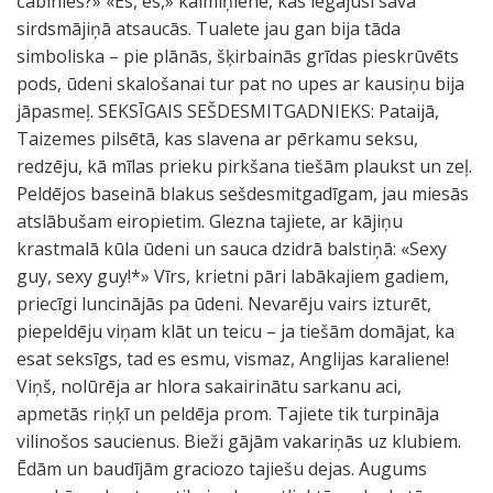
čabinies?» «Es, es,» kaimiņiene, kas iegājusi savā
sirdsmājiņā atsaucās. Tualete jau gan bija tāda
simboliska – pie plānās, šķirbainās grīdas pieskrūvēts
pods, ūdeni skalošanai tur pat no upes ar kausiņu bija
jāpasmeļ. SEKSĪGAIS SEŠDESMITGADNIEKS: Pataijā,
Taizemes pilsētā, kas slavena ar pērkamu seksu,
redzēju, kā mīlas prieku pirkšana tiešām plaukst un zeļ.
Peldējos baseinā blakus sešdesmitgadīgam, jau miesās
atslābušam eiropietim. Glezna tajiete, ar kājiņu
krastmalā kūla ūdeni un sauca dzidrā balstiņā: «Sexy
guy, sexy guy!*» Vīrs, krietni pāri labākajiem gadiem,
priecīgi luncinājās pa ūdeni. Nevarēju vairs izturēt,
piepeldēju viņam klāt un teicu – ja tiešām domājat, ka
esat seksīgs, tad es esmu, vismaz, Anglijas karaliene!
Viņš, nolūrēja ar hlora sakairinātu sarkanu aci,
apmetās riņķī un peldēja prom. Tajiete tik turpināja
vilinošos saucienus. Bieži gājām vakariņās uz klubiem.
Ēdām un baudījām graciozo tajiešu dejas. Augums