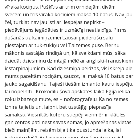
vīraka kociņus. Pušķītis ar trim orhidejām, divām
svecēm un trīs vīraka kociņiem maksā 10 batus. Nav jau
žēl, turklāt nav jau īsti arī iespējas nepirkt –
piedāvājums iegādāties ir uzmācīgi neatlaidīgs. Pirms
došanās uz kaimiņzemei Laosai piederošu salu
piestājām ar tuk-tukiņu vēl Taizemes pusē. Bērnu
mākonis sastājās rindiņā un, kā sveikdami mūs, sāka
dziedāt dziesmiņu dzimtajā mēlē ar angliski-franciskiem
iestarpinājumiem. Kad dziesmiņa beidzās, visi skrēja pie
mums paceltām rociņām, saucot, lai maksā 10 batus par
jauko sagaidīšanu. Tajieši tiešām izmanto katru iespēju,
lai nopelnītu. Krokodilu šova apskates laikā Egija ielika
roku izbāzeņa mutē, es – nofotografēju. Kā no zemes
iznira tajietis un, laipni, bet uzstājīgi pieprasīja
samaksu. Viesnīcās koferu stiepēji vienmēr ir klāt. Es
gan centos pati nest savas somas, jo apmešanās vietas
bieži mainījām, reizēm bija tika pusstunda laika, lai
ieskrietu dušā. Bet viņiem somu atnešanai var paiet