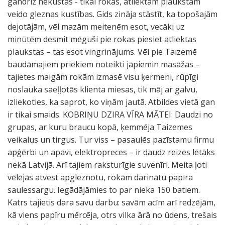
gandrīz nekustas - tikai rokas, atliektām plaukstām
veido gleznas kustības. Gids zināja stāstīt, ka topošajām
dejotājām, vēl mazām meitenēm esot, vecāki uz
minūtēm desmit mēguši pie rokas piesiet atliektas
plaukstas – tas esot vingrinājums. Vēl pie Taizemē
baudāmajiem priekiem noteikti jāpiemin masāžas –
tajietes maigām rokām izmasē visu ķermeni, rūpīgi
noslauka saeļļotās klienta miesas, tik māj ar galvu,
izliekoties, ka saprot, ko viņām jautā. Atbildes vietā gan
ir tikai smaids. KOBRIŅU DZIRA VĪRA MĀTEI: Daudzi no
grupas, ar kuru braucu kopā, ķemmēja Taizemes
veikalus un tirgus. Tur viss – pasaulēs pazīstamu firmu
apģērbi un apavi, elektropreces – ir daudz reizes lētāks
nekā Latvijā. Arī tajiem raksturīgie suvenīri. Meita ļoti
vēlējās atvest apgleznotu, rokām darinātu papīra
saulessargu. Iegādājāmies to par nieka 150 batiem.
Katrs tajietis dara savu darbu: savām acīm arī redzējām,
kā viens papīru mērcēja, otrs vilka ārā no ūdens, trešais