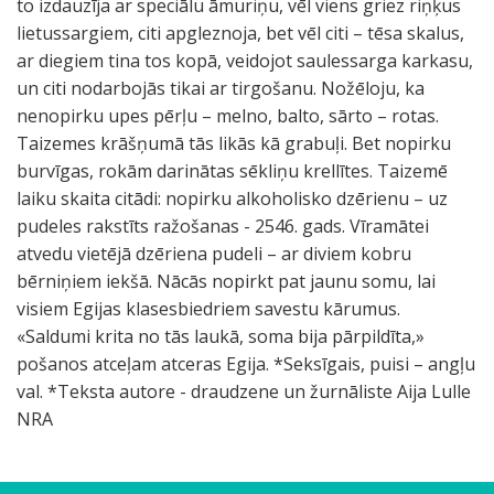
to izdauzīja ar speciālu āmuriņu, vēl viens griez riņķus
lietussargiem, citi apgleznoja, bet vēl citi – tēsa skalus,
ar diegiem tina tos kopā, veidojot saulessarga karkasu,
un citi nodarbojās tikai ar tirgošanu. Nožēloju, ka
nenopirku upes pērļu – melno, balto, sārto – rotas.
Taizemes krāšņumā tās likās kā grabuļi. Bet nopirku
burvīgas, rokām darinātas sēkliņu krellītes. Taizemē
laiku skaita citādi: nopirku alkoholisko dzērienu – uz
pudeles rakstīts ražošanas - 2546. gads. Vīramātei
atvedu vietējā dzēriena pudeli – ar diviem kobru
bērniņiem iekšā. Nācās nopirkt pat jaunu somu, lai
visiem Egijas klasesbiedriem savestu kārumus.
«Saldumi krita no tās laukā, soma bija pārpildīta,»
pošanos atceļam atceras Egija. *Seksīgais, puisi – angļu
val. *Teksta autore - draudzene un žurnāliste Aija Lulle
NRA