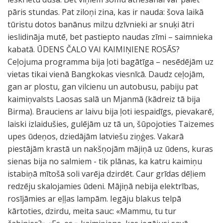
pāris stundas. Pat ziloņi zina, kas ir nauda: šova laikā
tūristu dotos banānus milzu dzīvnieki ar snuķi ātri
ieslidināja mutē, bet pastiepto naudas zīmi – saimnieka
kabatā. ŪDENS ČALO VAI KAIMIŅIENE ROSĀS?
Ceļojuma programma bija ļoti bagātīga – nesēdējām uz
vietas tikai vienā Bangkokas viesnīcā. Daudz ceļojām,
gan ar plostu, gan vilcienu un autobusu, pabiju pat
kaimiņvalsts Laosas salā un Mjanmā (kādreiz tā bija
Birma). Brauciens ar laivu bija ļoti iespaidīgs, pievakarē,
laiski izlaidušies, gulējām uz tā un, šūpojoties Taizemes
upes ūdeņos, dziedājām latviešu ziņģes. Vakarā
piestājām krastā un nakšņojām mājiņā uz ūdens, kuras
sienas bija no salmiem - tik plānas, ka katru kaimiņu
istabiņā mītošā soli varēja dzirdēt. Caur grīdas dēļiem
redzēju skalojamies ūdeni. Mājiņā nebija elektrības,
rosījāmies ar eļļas lampām. Iegāju blakus telpā
kārtoties, dzirdu, meita sauc: «Mammu, tu tur