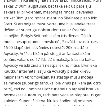
snowam. Tika iemēģināta slavenā Lomnicke sedlo, kura
sākas 2190m. augstumā, bet tākā šeit uz pacēlāju
sakarā ar brīvdienām, mežonīgas rindas, devāmies
strīķēt 3km. garo nobraucienu no Skalnate pleso līdz
Štart. Šī arī beigās mūsu vērtejumā bija labākā trase,
tiešām ar superīgu nobraucienu un ar freerida
iespējām. Beigās šeit nobliezām trīs dienas. Tā kā
mums nesaprotamu iemeslu dēļ, Slovāki savas trases
16.00 klapē ciet, devāmies notestēt 20km. attālo
Aqvacity. Arī šeit tikām pārsteigti ar fantastiskām
cenām, vakars no 17 līdz 22 izmaksāja 5 Ls no kakla.
Aqvacity visādā ziņā arī neatpaliek no mūsu Līvinieka.
Kautkur internetā lasīju ka Aqvacity pieder krievu
miljonāram Abromovičam. Kā stāstija mūsu moteļa
saimniece (superīgs tantuks, pie viņas palikām jau otro
reizi), tad no Lomnicas līdz turienei un atpakaļ braukā
bezmaksas autobuss, tāds pats vadā arī slēpotājus gar
kalniem. Super ! 3 diena. Nu ko, šodien bij nolemts