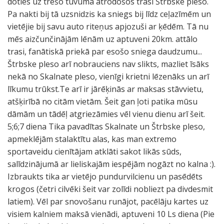
doties uz trešo tuvumā atrodošos trasi Štrbske pleso.
Pa nakti bij tā uzsnidzis ka sniegs bij līdz ceļazīmēm un
vietējie bij savu auto riteņus apjozuši ar ķēdēm. Tā nu
mēs aizčunčinājām lēnām uz aptuveni 20km. attālo
trasi, fanātiskā priekā par esošo sniega daudzumu...
Štrbske pleso arī nobrauciens nav slikts, mazliet īsāks
nekā no Skalnate pleso, vienīgi krietni lēzenāks un arī
līkumu trūkst.Te arī ir jārēķinās ar maksas stāvvietu,
atšķirībā no citām vietām. Šeit gan ļoti patika mūsu
dāmām un tādēļ atgriezāmies vēl vienu dienu arī šeit.
5;6;7 diena Tika pavadītas Skalnate un Štrbske pleso,
apmeklējām stalaktītu alas, kas man extremo
sportaveidu cienītājam atklāti sakot likās sūds,
salīdzinājumā ar lieliskajām iespējām nogāzt no kalna :).
Izbraukts tika ar vietējo pundurvilcienu un pasēdēts
krogos (četri cilvēki šeit var zolīdi nobliezt pa divdesmit
latiem). Vēl par snovošanu runājot, pacēlāju kartes uz
visiem kalniem maksā vienādi, aptuveni 10 Ls diena (Pie