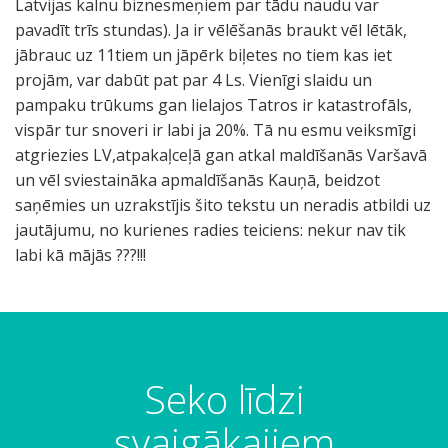
Latvijas kalnu biznesmeņiem par tādu naudu var
pavadīt trīs stundas). Ja ir vēlēšanās braukt vēl lētāk,
jābrauc uz 11tiem un jāpērk biļetes no tiem kas iet
projām, var dabūt pat par 4 Ls. Vienīgi slaidu un
pampaku trūkums gan lielajos Tatros ir katastrofāls,
vispār tur snoveri ir labi ja 20%. Tā nu esmu veiksmīgi
atgriezies LV,atpakaļceļā gan atkal maldīšanās Varšavā
un vēl sviestaināka apmaldīšanās Kauņā, beidzot
saņēmies un uzrakstījis šito tekstu un neradis atbildi uz
jautājumu, no kurienes radies teiciens: nekur nav tik
labi kā mājās ???!!!
Seko līdzi
svaigākajiem