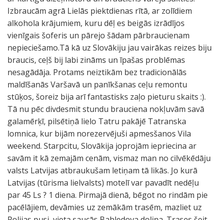
Izbraucām agrā Lielās piektdienas rītā, ar zolīdiem
alkohola krājumiem, kuru dēļ es beigās izrādījos
vienīgais šoferis un pārejo šādam pārbraucienam
nepieciešamo.Tā kā uz Slovākiju jau vairākas reizes biju
braucis, ceļš bij labi zināms un īpašas problēmas
nesagādāja. Protams neiztikām bez tradicionālās
maldīšanās Varšavā un panīkšanas ceļu remontu
stūķos, šoreiz bija arī fantastisks zaļo pieturu skaits :).
Tā nu pēc divdesmit stundu brauciena nokļuvām savā
galamērķī, pilsētiņā lielo Tatru pakājē Tatranska
lomnica, kur bijām norezervējuši apmesšanos Vila
weekend. Starpcitu, Slovākija joprojām iepriecina ar
savām it kā zemajām cenām, vismaz man no cilvēkēdāju
valsts Latvijas atbraukušam letiņam tā likās. Jo kurā
Latvijas (tūrisma lielvalsts) motelī var pavadīt nedēļu
par 45 Ls ? 1 diena. Pirmajā dienā, bēgot no rindām pie
pacēlājiem, devāmies uz zemākām trasēm, mazliet uz
Polijas pusi, vieta saucās Bahledova dolina. Trases šeit