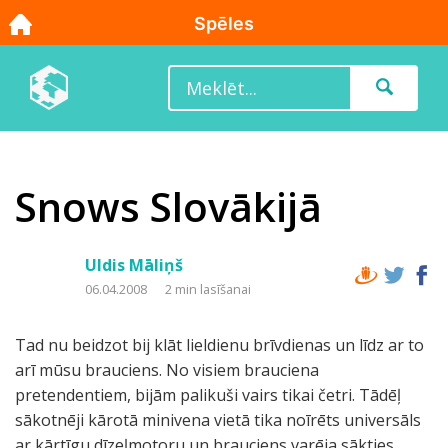
Snows Slovākijā
Uldis Māliņš
06.04.2008
2 min lasīšanai
Tad nu beidzot bij klāt lieldienu brīvdienas un līdz ar to
arī mūsu brauciens. No visiem brauciena
pretendentiem, bijām palikuši vairs tikai četri. Tādēļ
sākotnēji kārotā minivena vietā tika noīrēts universāls
ar kārtīgu dīzeļmotoru un brauciens varēja sākties.