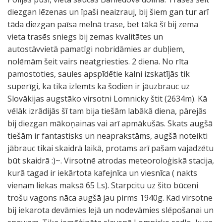
diezgan lēzenas un īpaši neaizrauj, bij šiem gan tur arī
tāda diezgan paīsa melnā trase, bet tākā šī bij zema
vieta trasēs sniegs bij zemas kvalitātes un
autostāvvietā pamatīgi nobridāmies ar dubļiem,
nolēmām šeit vairs neatgriesties. 2 diena. No rīta
pamostoties, saules apspīdētie kalni izskatījās tik
superīgi, ka tika izlemts ka šodien ir jāuzbrauc uz
Slovākijas augstāko virsotni Lomnicky štit (2634m). Kā
vēlāk izrādijās šī tam bija tiešām labākā diena, pārejās
bij diezgan mākoņainas vai arī apmākušās. Skats augšā
tiešām ir fantastisks un neaprakstāms, augšā noteikti
jābrauc tikai skaidrā laikā, protams arī pašam vajadzētu
būt skaidrā :)~. Virsotnē atrodas meteoroloģiskā stacija,
kurā tagad ir iekārtota kafejnīca un viesnīca ( nakts
vienam liekas maksā 65 Ls). Starpcitu uz šito būceni
trošu vagons nāca augšā jau pirms 1940g. Kad virsotne
bij iekarota devāmies lejā un nodevāmies slēpošanai un