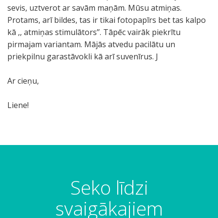
sevis, uztverot ar savām maņām. Mūsu atmiņas.
Protams, arī bildes, tas ir tikai fotopapīrs bet tas kalpo
kā ,, atmiņas stimulātors’’. Tāpēc vairāk piekrītu
pirmajam variantam. Mājās atvedu pacilātu un
priekpilnu garastāvokli kā arī suvenīrus. J
Ar cieņu,
Liene!
Seko līdzi
svaigākajiem