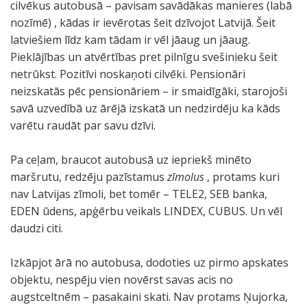
cilvēkus autobusā – pavisam savādākas manieres (labā
nozīmē) , kādas ir ievērotas šeit dzīvojot Latvijā. Šeit
latviešiem līdz kam tādam ir vēl jāaug un jāaug.
Pieklājības un atvērtības pret pilnīgu svešinieku šeit
netrūkst. Pozitīvi noskaņoti cilvēki. Pensionāri
neizskatās pēc pensionāriem – ir smaidīgāki, starojoši
savā uzvedībā uz ārējā izskatā un nedzirdēju ka kāds
varētu raudāt par savu dzīvi.
Pa ceļam, braucot autobusā uz iepriekš minēto
maršrutu, redzēju pazīstamus
zīmolus
, protams kuri
nav Latvijas zīmoli, bet tomēr – TELE2, SEB banka,
EDEN ūdens, apģērbu veikals LINDEX, CUBUS. Un vēl
daudzi citi.
Izkāpjot ārā no autobusa, dodoties uz pirmo apskates
objektu, nespēju vien novērst savas acis no
augstceltnēm – pasakaini skati. Nav protams Ņujorka,