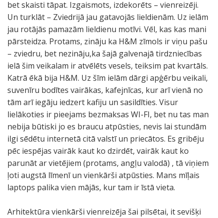
bet skaisti tāpat. Izgaismots, izdekorēts – vienreizēji.
Un turklāt – Zviedrijā jau gatavojās lieldienām. Uz ielām
jau rotājās pamazām lieldienu motīvi. Vēl, kas kas mani
pārsteidza. Protams, zināju ka H&M zīmols ir viņu pašu
– zviedru, bet nezināju,ka šajā galvenajā tirdzniecības
ielā šim veikalam ir atvēlēts vesels, teiksim pat kvartāls.
Katrā ēkā bija H&M. Uz šīm ielām dārgi apģērbu veikali,
suvenīru bodītes vairākas, kafejnīcas, kur arī vienā no
tām arī iegāju iedzert kafiju un sasildīties. Visur
lielākoties ir pieejams bezmaksas WI-FI, bet nu tas man
nebija būtiski jo es braucu atpūsties, nevis lai stundām
ilgi sēdētu internetā citā valstī un priecātos. Es gribēju
pēc iespējas vairāk kaut ko dzirdēt, vairāk kaut ko
parunāt ar vietējiem (protams, angļu valodā) , tā viņiem
ļoti augstā līmenī un vienkārši atpūsties. Mans mīļais
laptops palika vien mājās, kur tam ir īstā vieta.
Arhitektūra vienkārši vienreizēja šai pilsētai, it sevišķi