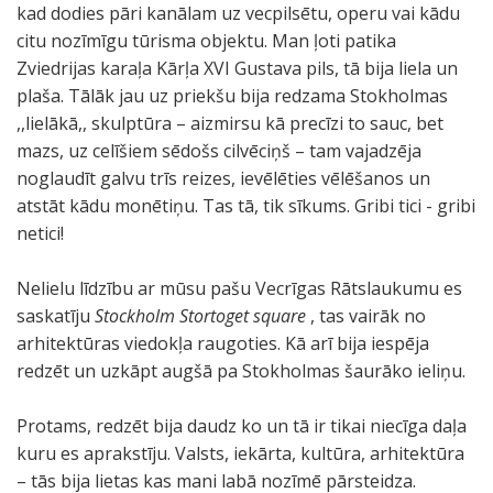
kad dodies pāri kanālam uz vecpilsētu, operu vai kādu
citu nozīmīgu tūrisma objektu. Man ļoti patika
Zviedrijas karaļa Kārļa XVI Gustava pils, tā bija liela un
plaša. Tālāk jau uz priekšu bija redzama Stokholmas
,,lielākā,, skulptūra – aizmirsu kā precīzi to sauc, bet
mazs, uz celīšiem sēdošs cilvēciņš – tam vajadzēja
noglaudīt galvu trīs reizes, ievēlēties vēlēšanos un
atstāt kādu monētiņu. Tas tā, tik sīkums. Gribi tici - gribi
netici!
Nelielu līdzību ar mūsu pašu Vecrīgas Rātslaukumu es
saskatīju
Stockholm Stortoget square
, tas vairāk no
arhitektūras viedokļa raugoties. Kā arī bija iespēja
redzēt un uzkāpt augšā pa Stokholmas šaurāko ieliņu.
Protams, redzēt bija daudz ko un tā ir tikai niecīga daļa
kuru es aprakstīju. Valsts, iekārta, kultūra, arhitektūra
– tās bija lietas kas mani labā nozīmē pārsteidza.