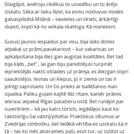
Staigājot, ievēroju cilvēkus to uzvedību un to ārējo
izskatu. Sāka ar laiku šķist, ka esmu nokļuvusi modes
galvaspilsētā Milānā – sievietes un vīrieši, ārkārtīgi
skaisti, kopti kā no veikala skatloga. Kā manekeni.
Guvusi jaunos iespaidus par visu, bija laiks doties
atpakaļ uz prāmi,pavakariņot – kur vakariņas un
apkalpošana bija diez gan augstas kvalitātes. Bet tad
bija kāds ,,bet’’ , lai gan biju paredzējusi turpināt
iepriekšējās nakts izklaides uz prāmja, es diezgan stipri
saaukstējos. Iesnas un klepus, jo ir ziema un tas ir
pilnīgi saprotams. Un šis prieks ar ballēšanos man
izpalika. Paliku guļam kajītē līdz rītam, kamēr prāmis
iebrauc atpakaļ Rīgas pasažieru ostā. Bet runājot par
suvenīriem – kā jau katrs tūrists, iegādājos kaut ko
rakstūrīgu šai valstij/pilsētai. Praktiskus sīkumus ar
Zviedrijas simboliku, bet lielākā vērtība es uzskatu ka ir
tā – tas ko mēs atceramies paši, esot tur, uz izjūtot uz