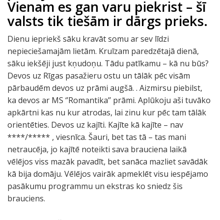
Vienam es gan varu piekrist – šī
valsts tik tiešām ir dārgs prieks.
Dienu iepriekš sāku kravāt somu ar sev līdzi
nepieciešamajām lietām. Kruīzam paredzētajā dienā,
sāku iekšēji just kņudoņu. Tādu patīkamu – kā nu būs?
Devos uz Rīgas pasažieru ostu un tālāk pēc visām
pārbaudēm devos uz prāmi augšā. . Aizmirsu piebilst,
ka devos ar MS ‘’Romantika’’ prāmi. Aplūkoju aši tuvāko
apkārtni kas nu kur atrodas, lai zinu kur pēc tam tālāk
orientēties. Devos uz kajīti. Kajīte kā kajīte – nav
****/***** , viesnīca. Šauri, bet tas tā – tas mani
netraucēja, jo kajītē noteikti sava brauciena laikā
vēlējos viss mazāk pavadīt, bet sanāca mazliet savādāk
kā bija domāju. Vēlējos vairāk apmeklēt visu iespējamo
pasākumu programmu un ekstras ko sniedz šis
brauciens.