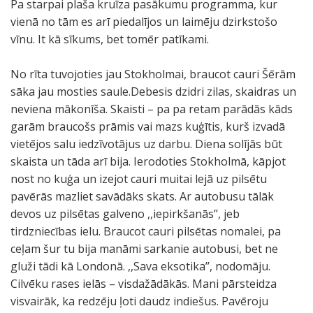
Pa starpai plaša kruīza pasākumu programma, kur
vienā no tām es arī piedalījos un laimēju dzirkstošo
vīnu. It kā sīkums, bet tomēr patīkami.
No rīta tuvojoties jau Stokholmai, braucot cauri Šērām
sāka jau mosties saule.Debesis dzidri zilas, skaidras un
neviena mākonīša. Skaisti – pa pa retam parādās kāds
garām braucošs prāmis vai mazs kuģītis, kurš izvadā
vietējos salu iedzīvotājus uz darbu. Diena solījās būt
skaista un tāda arī bija. Ierodoties Stokholmā, kāpjot
nost no kuģa un izejot cauri muitai lejā uz pilsētu
pavērās mazliet savādāks skats. Ar autobusu tālāk
devos uz pilsētas galveno ,,iepirkšanās’’, jeb
tirdzniecības ielu. Braucot cauri pilsētas nomalei, pa
ceļam šur tu bija manāmi sarkanie autobusi, bet ne
gluži tādi kā Londonā. ,,Sava eksotika’’, nodomāju.
Cilvēku rases ielās – visdažādākās. Mani pārsteidza
visvairāk, ka redzēju ļoti daudz indiešus. Pavēroju