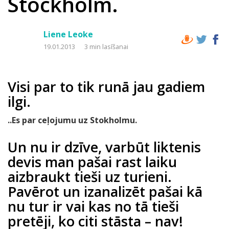
Stockholm.
Liene Leoke
19.01.2013
3 min lasīšanai
Visi par to tik runā jau gadiem
ilgi.
..Es par ceļojumu uz Stokholmu
.
Un nu ir dzīve, varbūt liktenis
devis man pašai rast laiku
aizbraukt tieši uz turieni.
Pavērot un izanalizēt pašai kā
nu tur ir vai kas no tā tieši
pretēji, ko citi stāsta – nav!