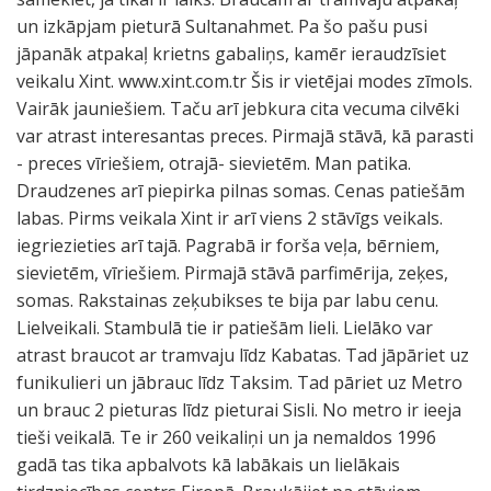
un izkāpjam pieturā Sultanahmet. Pa šo pašu pusi
jāpanāk atpakaļ krietns gabaliņs, kamēr ieraudzīsiet
veikalu Xint. www.xint.com.tr Šis ir vietējai modes zīmols.
Vairāk jauniešiem. Taču arī jebkura cita vecuma cilvēki
var atrast interesantas preces. Pirmajā stāvā, kā parasti
- preces vīriešiem, otrajā- sievietēm. Man patika.
Draudzenes arī piepirka pilnas somas. Cenas patiešām
labas. Pirms veikala Xint ir arī viens 2 stāvīgs veikals.
iegriezieties arī tajā. Pagrabā ir forša veļa, bērniem,
sievietēm, vīriešiem. Pirmajā stāvā parfimērija, zeķes,
somas. Rakstainas zeķubikses te bija par labu cenu.
Lielveikali. Stambulā tie ir patiešām lieli. Lielāko var
atrast braucot ar tramvaju līdz Kabatas. Tad jāpāriet uz
funikulieri un jābrauc līdz Taksim. Tad pāriet uz Metro
un brauc 2 pieturas līdz pieturai Sisli. No metro ir ieeja
tieši veikalā. Te ir 260 veikaliņi un ja nemaldos 1996
gadā tas tika apbalvots kā labākais un lielākais