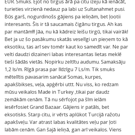
EUR. Smuks. Ejot no tirgus ārā pa citu izeju kā ienācāt,
turieties virzienā nedauz pa labi uz Sultanahmet pusi.
Būs garš, nogurdinošs gājiens pa ieliņām, bet ļootii
interesants. Šis ir tā saucamais čigānu tirgus. Ah kas
par mantām!!! Jāa, nu kā kādreiz leišu tirgū, tikai vairāk!
Bet ja uz šo pasākumu skatās veselīgi un pieņem to kā
eksotiku, tas arī sev tomēr kaut ko samedīt var. Ne par
velti daudzi dizaineri labas interesantas lietas meklē
tieši šādās vietās. Nopirku zeltītu audumu. Samaksāju
1,2 ls/m. Rīgā prasa par līdzīgu 7 Ls/m. Tik smuks
mētelītis pavasarim sanāca! Somas, kurpes,
apakšbikses, veļa, apģērbi uttt. Nu viss, ko redzam
mūsu veikalos Made in Turkey ,tikai par daudz
zemākām cenām. Tā nu sērfojot pa šīm ielām
iesērfosiet Grand Bazaar. Gājiens ir patāls, bet
eksotisks. Starp citu, ir vērts aplūkot Turcijā ražotu
apakšveļu. Var atrast labas kvalitātes veļu par ļoti
labām cenām. Gan šajā ieliņā, gan arī veikalos. Viens