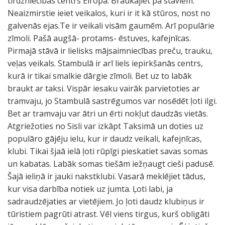
tirdzniecības centrs Eiropā. Braukājiet pa stāviem.
Neaizmirstie ieiet veikalos, kuri ir it kā stūros, nost no
galvenās ejas.Te ir veikali visām gaumēm. Arī populārie
zīmoli. Pašā augšā- protams- ēstuves, kafejnīcas.
Pirmajā stāvā ir lielisks mājsaimniecības preču, trauku,
veļas veikals. Stambulā ir arī liels iepirkšanās centrs,
kurā ir tikai smalkie dārgie zīmoli. Bet uz to labāk
braukt ar taksi. Vispār iesaku vairāk parvietoties ar
tramvaju, jo Stambulā sastrēgumos var nosēdēt ļoti ilgi.
Bet ar tramvaju var ātri un ērti nokļut daudzās vietās.
Atgriežoties no Sisli var izkāpt Taksimā un doties uz
populāro gājēju ielu, kur ir daudz veikali, kafejnīcas,
klubi. Tikai šjaā ielā ļoti rūpīgi pieskatiet savas somas
un kabatas. Labāk somas tiešām iežņaugt cieši padusē.
Šajā ieliņā ir jauki nakstklubi. Vasarā meklējiet tādus,
kur visa darbība notiek uz jumta. Ļoti labi, ja
sadraudzējaties ar vietējiem. Jo ļoti daudz klubiņus ir
tūristiem pagrūti atrast. Vēl viens tirgus, kurš obligāti