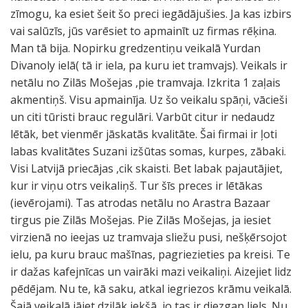
zīmogu, ka esiet šeit šo preci iegādājušies. Ja kas izbirs
vai salūzīs, jūs varēsiet to apmainīt uz firmas rēķina.
Man tā bija. Nopirku gredzentiņu veikalā Yurdan
Divanoly ielā( tā ir iela, pa kuru iet tramvajs). Veikals ir
netālu no Zilās Mošejas ,pie tramvaja. Izkrita 1 zaļais
akmentiņš. Visu apmainīja. Uz šo veikalu spāņi, vācieši
un citi tūristi brauc regulāri. Varbūt citur ir nedaudz
lētāk, bet vienmēr jāskatās kvalitāte. Šai firmai ir ļoti
labas kvalitātes Suzani izšūtas somas, kurpes, zābaki.
Visi Latvijā priecājas ,cik skaisti. Bet labak pajautājiet,
kur ir viņu otrs veikaliņš. Tur šīs preces ir lētākas
(ievērojami). Tas atrodas netālu no Arastra Bazaar
tirgus pie Zilās Mošejas. Pie Zilās Mošejas, ja iesiet
virzienā no ieejas uz tramvaja sliežu pusi, nešķērsojot
ielu, pa kuru brauc mašīnas, pagriezieties pa kreisi. Te
ir dažas kafejnīcas un vairāki mazi veikaliņi. Aizejiet lidz
pēdējam. Nu te, kā saku, atkal iegriezos krāmu veikalā.
Šajā veikalā jāiet dziļāk iekšā, jo tas ir diezgan liels. Nu