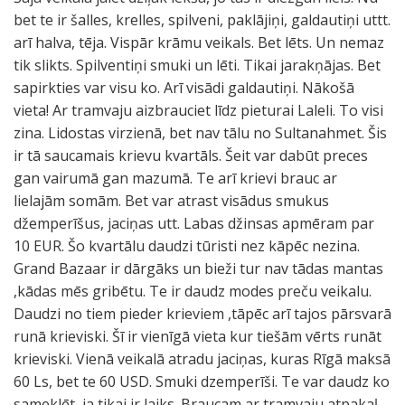
bet te ir šalles, krelles, spilveni, paklājiņi, galdautiņi uttt.
arī halva, tēja. Vispār krāmu veikals. Bet lēts. Un nemaz
tik slikts. Spilventiņi smuki un lēti. Tikai jarakņājas. Bet
sapirkties var visu ko. Arī visādi galdautiņi. Nākošā
vieta! Ar tramvaju aizbrauciet līdz pieturai Laleli. To visi
zina. Lidostas virzienā, bet nav tālu no Sultanahmet. Šis
ir tā saucamais krievu kvartāls. Šeit var dabūt preces
gan vairumā gan mazumā. Te arī krievi brauc ar
lielajām somām. Bet var atrast visādus smukus
džemperīšus, jaciņas utt. Labas džinsas apmēram par
10 EUR. Šo kvartālu daudzi tūristi nez kāpēc nezina.
Grand Bazaar ir dārgāks un bieži tur nav tādas mantas
,kādas mēs gribētu. Te ir daudz modes preču veikalu.
Daudzi no tiem pieder krieviem ,tāpēc arī tajos pārsvarā
runā krieviski. Šī ir vienīgā vieta kur tiešām vērts runāt
krieviski. Vienā veikalā atradu jaciņas, kuras Rīgā maksā
60 Ls, bet te 60 USD. Smuki dzemperīši. Te var daudz ko
sameklēt, ja tikai ir laiks. Braucam ar tramvaju atpakaļ