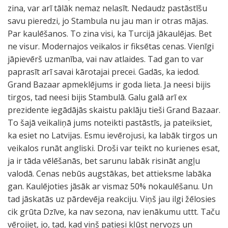
zina, var arī tālāk nemaz nelasīt. Nedaudz pastāstīšu
savu pieredzi, jo Stambula nu jau man ir otras mājas.
Par kaulēšanos. To zina visi, ka Turcijā jākaulējas. Bet
ne visur. Modernajos veikalos ir fiksētas cenas. Vienīgi
jāpievērš uzmanība, vai nav atlaides. Tad gan to var
paprasīt arī savai kārotajai precei. Gadās, ka iedod.
Grand Bazaar apmeklējums ir goda lieta. Ja neesi bijis
tirgos, tad neesi bijis Stambulā. Galu galā arī ex
prezidente iegādājās skaistu paklāju tieši Grand Bazaar.
To šajā veikaliņā jums noteikti pastāstīs, ja pateiksiet,
ka esiet no Latvijas. Esmu ievērojusi, ka labāk tirgos un
veikalos runāt angliski. Droši var teikt no kurienes esat,
ja ir tāda vēlēšanās, bet sarunu labāk risināt angļu
valodā. Cenas nebūs augstākas, bet attieksme labāka
gan. Kaulējoties jāsāk ar vismaz 50% nokaulēšanu. Un
tad jāskatās uz pārdevēja reakciju. Viņš jau ilgi žēlosies
cik grūta Dzīve, ka nav sezona, nav ienākumu uttt. Taču
vērojiet, jo, tad, kad viņš patiesi kļūst nervozs un