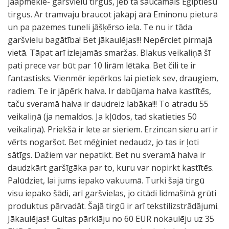
jāapmeklē- garšvielu tirgus, jeb tā saucamais Ēģiptiešu
tirgus. Ar tramvaju braucot jākāpj ārā Eminonu pieturā
un pa pazemes tuneli jāšķērso iela. Te nu ir tāda
garšvielu bagātība! Bet jākaulējas!!! Nepērciet pirmajā
vietā. Tāpat arī izlejamās smaržas. Blakus veikaliņā šī
pati prece var būt par 10 lirām lētāka. Bet čili te ir
fantastisks. Vienmēr iepērkos lai pietiek sev, draugiem,
radiem. Te ir jāpērk halva. Ir dabūjama halva kastītēs,
taču sveramā halva ir daudreiz labāka!!! To atradu 55
veikaliņā (ja nemaldos. Ja kļūdos, tad skatieties 50
veikaliņā). Priekšā ir lete ar sieriem. Erzincan sieru arī ir
vērts nogaršot. Bet mēģiniet nedaudz, jo tas ir ļoti
sātīgs. Dažiem var nepatikt. Bet nu sveramā halva ir
daudzkārt garšīgāka par to, kuru var nopirkt kastītēs.
Palūdziet, lai jums iepako vakuumā. Turki šajā tirgū
visu iepako šādi, arī garšvielas, jo citādi lidmašīnā grūti
produktus pārvadāt. Šajā tirgū ir arī tekstilizstrādājumi.
Jākaulējas!! Gultas pārklāju no 60 EUR nokaulēju uz 35