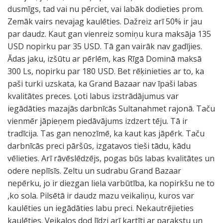
dusmīgs, tad vai nu pērciet, vai labāk dodieties prom.
Zemāk vairs nevajag kaulēties. Dažreiz arī 50% ir jau
par daudz. Kaut gan vienreiz somiņu kura maksāja 135
USD nopirku par 35 USD. Tā gan vairāk nav gadījies.
Ādas jaku, izšūtu ar pērlēm, kas Rīgā Dominā maksā
300 Ls, nopirku par 180 USD. Bet rēķinieties ar to, ka
paši turki uzskata, ka Grand Bazaar nav īpaši labas
kvalitātes preces. Ļoti labus izstrādājumus var
iegādāties mazajās darbnīcās Sultanahmet rajonā. Taču
vienmēr jāpieņem piedāvājums izdzert tēju. Tā ir
tradīcija. Tas gan nenozīmē, ka kaut kas jāpērk. Taču
darbnīcās preci pāršūs, izgatavos tieši tādu, kādu
vēlieties. Arī rāvēslēdzējs, pogas būs labas kvalitātes un
odere neplīsīs. Zeltu un sudrabu Grand Bazaar
nepērku, jo ir diezgan liela varbūtība, ka nopirkšu ne to
,ko sola. Pilsētā ir daudz mazu veikaliņu, kuros var
kaulēties un iegādāties labu preci. Nekautrējieties
kaulēties. Veikalos dod līdzi arī kartīti ar parakstu un