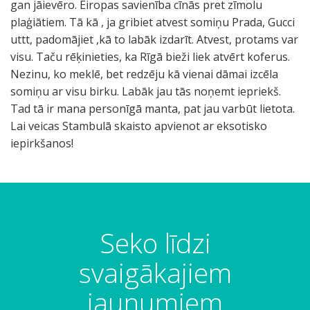
gan jāievēro. Eiropas savienība cīnās pret zīmolu
plaģiātiem. Tā kā , ja gribiet atvest somiņu Prada, Gucci
uttt, padomājiet ,kā to labāk izdarīt. Atvest, protams var
visu. Taču rēķinieties, ka Rīgā bieži liek atvērt koferus.
Nezinu, ko meklē, bet redzēju kā vienai dāmai izcēla
somiņu ar visu birku. Labāk jau tās noņemt iepriekš.
Tad tā ir mana personīgā manta, pat jau varbūt lietota.
Lai veicas Stambulā skaisto apvienot ar eksotisko
iepirkšanos!
Seko līdzi
svaigākajiem
jaunumiem