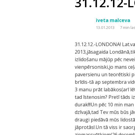
31.12.12
iveta malceva
13.01.2013
7 min la
31.12.12.-LONDONA! Lat.val.skolotājiem un valodas fanātiķiem svēti iesaku saudzēt nervus un nelasīt!!!Lēmums,ka 2013,jāsagaida Londānā,tika pieņemts 01.01.12 sēžot Stanstedas lidostas kafeinīcā dzerot kafiju un gaidot izlidošanu mājūp pēc neveiksmīga mēģinājuma sagaidīt 2012 Londonā.Lai gan tobrīd tas tika pieņemts vienpērsoniski,jo mans ceļa biedrs visos dzīves ceļos pateica-''NĒ!''Es ari īpaši neuzstāju un samierinājos ar šādu paversienu un teorētiski piemeklēju un pētiju dažādas iespējas 2013 gada sagaidīšanai,līdz pienāca pēdējais brīdis-tā ap septembra vidu-,kautko lietas labā darīt(pirkt biļetes.pasūtīt viesnīcu utt).Jautāju,pirms tam nosaucu 3 manu prāt labākos(arī lētākos)variantus, Londonu pat nepieminu,savam ceļabiedram visos dzīves ceļos kuru tad īstenosim? Pretī tāds izbrīnīts jautājums-''Un Londonas salūtu atkal noskatīsimies yutubē?''Poņel,ņe durak!!!Un pēc 10 min man ir rokā Raiņa biļetes uz Stanstedu!Tālāk zvans draugam-''Ja tu mūs gribi redzēt dzīvajā,tad Tev mūs būs jāved 1.janvārī 14.00 uz lidostu.'' atbilde-''nekādas viesnīcas.Protams aizvedīsim!''Vēl draugi piedāvā mūs lidostā sagaidīt un aizvest,kur mums vajag,bet no tā mēs atsakāmies-kauns jau arī jāprotās!.Un tā viss ir saorganizēts burtiski 15.min.Tālāk par šo pasākumu tiek aizmirsts vispār,līdz otrajiem ziemassvētkiem(26.decembris),kad dzerot rīta kafiju,es sev uzdodu jautājumu-Ko es visvairāk gribu redzēt Londonā,ja man ir tikai nedaudzas h brīva laika? Atbilde nav pat jādomā:tas ir Tauers(Tower of London). Parasti es neesmu naska uz ieejas biļešu pirkšanu pirms internetā,bet šoreiz pieļauju,ka tas būs pareizāk un ieejot www.hrp.org.uk. atrodu iespēju biļetes iegādāties priekšlaicīgi.Tas man izmaksā-19.80+4,- audeogids krievu val.katram.Tālāk jāizlemj nokļūšana no lidostas līdz centram. Izpētot Stanstedas lidostas mājas lapu,mēs paliekam pie ātrākā varianta(bet tas ir arī dārgākais,ja neskaita taksi)-Stanstedas ekspreša,jo laiks ir nauda,bet naudas mums nav. Biļetes visslētāk 18,-viens vejs,atrodu www.ryanair.com. Lidojuma laikā var iegādāties pie raiņa stjuartiem-20,-naudiņas,bet uz vietas lidostā tas maksā 22,-naudiņas.Kad biļetes ir apmaksātas,prasās ievadīt tikai datumu,bet pulksteņus-ne,atnāk pirkuma apstiprinājums.Bet tās vēl nav biļetes,ar to braukt nevar!Biļetes ir jāizņem uz perona Stanstedas lidostas dz.stacijā(lidostā viegli a