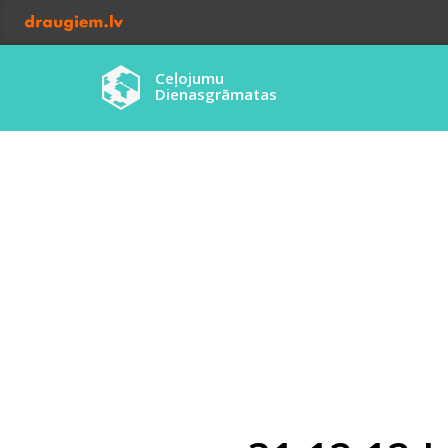
Ceļojumu
Dienasgrāmatas