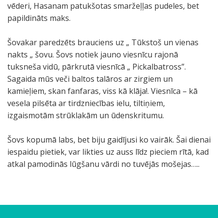
vēderi, Hasanam patukšotas smaržeļļas pudeles, bet
papildināts maks.
Šovakar paredzēts brauciens uz „ Tūkstoš un vienas
nakts „ šovu. Šovs notiek jauno viesnīcu rajonā
tuksneša vidū, pārkrutā viesnīcā „ Pickalbatross”.
Sagaida mūs veči baltos talāros ar zirgiem un
kamieļiem, skan fanfaras, viss kā klāja!. Viesnīca – kā
vesela pilsēta ar tirdzniecības ielu, tiltiņiem,
izgaismotām strūklakām un ūdenskritumu.
Šovs kopumā labs, bet biju gaidījusi ko vairāk. Šai dienai
iespaidu pietiek, var likties uz auss līdz pieciem rītā, kad
atkal pamodinās lūgšanu vārdi no tuvējās mošejas…..
M
P
U
S
S
Z
M
P
E
D
P
Z
M
G
V
G
I
P
Š
K
K
T
Ē
z
V
M
"
V
S
K
V
J
R
B
h
Š
R
I
M
ū
i
n
l
ā
i
ū
i
k
ž
o
i
a
r
i
u
z
i
i
a
a
ē
z
i
a
i
D
i
v
a
i
ū
i
e
o
i
e
e
ū