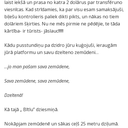
laist iekšā un prasa no katra 2 dolārus par transfēruno
viesnīcas. Kad strīdamies, ka par visu esam samaksājuši,
biļešu kontrolieris paliek dikti pikts, un nākas no tiem
dolāriem šķirties. Nu ne mēs pirmie ne pēdējie, te tāda
kārtība- ir tūrists- jāslauc!!!!!!
Kādu pusstundiņu pa dzidro jūru kuģojuši, ieraugām
jūrā platformu un savu dzelteno zemūdeni…
…jo man pašam sava zemūdene,
Sava zemūdene, sava zemūdene,
Dzeltenā!
Kā tajā „ Bītlu” dziesmiņā.
Nokāpjam zemūdenē un sākas ceļš 25 metru dziļumā.