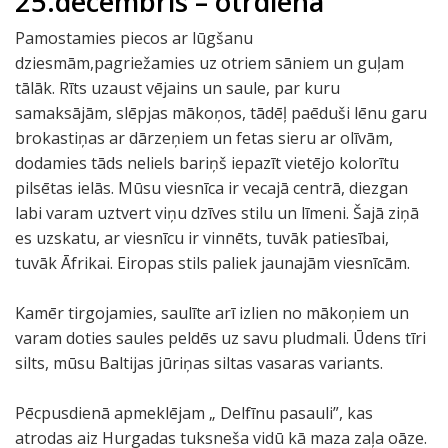
25.decembris – otrdiena
Pamostamies piecos ar lūgšanu
dziesmām,pagriežamies uz otriem sāniem un guļam
tālāk. Rīts uzaust vējains un saule, par kuru
samaksājām, slēpjas mākoņos, tādēļ paēduši lēnu garu
brokastiņas ar dārzeņiem un fetas sieru ar olīvām,
dodamies tāds neliels bariņš iepazīt vietējo kolorītu
pilsētas ielās. Mūsu viesnīca ir vecajā centrā, diezgan
labi varam uztvert viņu dzīves stilu un līmeni. Šajā ziņā
es uzskatu, ar viesnīcu ir vinnēts, tuvāk patiesībai,
tuvāk Āfrikai. Eiropas stils paliek jaunajām viesnīcām.
Kamēr tirgojamies, saulīte arī izlien no mākoņiem un
varam doties saules peldēs uz savu pludmali. Ūdens tīri
silts, mūsu Baltijas jūriņas siltas vasaras variants.
Pēcpusdienā apmeklējam „ Delfīnu pasauli”, kas
atrodas aiz Hurgadas tuksneša vidū kā maza zaļa oāze.