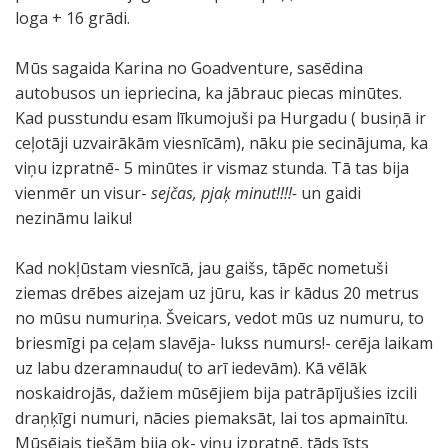
loga + 16 grādi.
Mūs sagaida Karina no Goadventure, sasēdina
autobusos un iepriecina, ka jābrauc piecas minūtes.
Kad pusstundu esam līkumojuši pa Hurgadu ( busiņā ir
ceļotāji uzvairākām viesnīcām), nāku pie secinājuma, ka
viņu izpratnē- 5 minūtes ir vismaz stunda. Tā tas bija
vienmēr un visur-
sejčas, pjaķ minut!!!!-
un gaidi
nezināmu laiku!
Kad nokļūstam viesnīcā, jau gaišs, tāpēc nometuši
ziemas drēbes aizejam uz jūru, kas ir kādus 20 metrus
no mūsu numuriņa. Šveicars, vedot mūs uz numuru, to
briesmīgi pa ceļam slavēja- lukss numurs!- cerēja laikam
uz labu dzeramnaudu( to arī iedevām). Kā vēlāk
noskaidrojās, dažiem mūsējiem bija patrāpījušies izcili
draņķīgi numuri, nācies piemaksāt, lai tos apmainītu.
Mūsējais tiešām bija ok- viņu izpratnē, tāds īsts