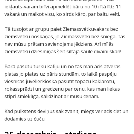
iekļauts-varam brīvi apmeklēt bāru no 10 rītā līdz 11
vakarā un malkot visu, ko sirds kāro, par baltu velti.
Tā tusojot ar grupu paiet Ziemassvētkuvakars bez
ziemsvētku noskaņas, jo Ziemassvētki bez sniega- tas
nav mūsu prātam savienojams jēdziens. Arī mīļās
ziemsvētku dziesmiņas šeit siltajā saulē dīvaini skan!
Bārā pasūtu turku kafiju un no tās man acis atveras
platas jo platas uz pāris stundām, to laikā paspēju
viesnīcas juvelierkioskā pasūtīt topāzu kaklarotu,
rokassprādzi un gredzenu par cenu, kas man liekas
stipri smieklīga, salīdzinot ar mūsu cenām.
Kad pulkstens deviņus sāk zvanīt, miegs ver acis ciet un
dodamies uz čuču.