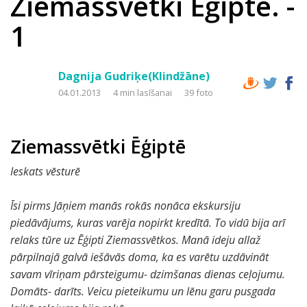
Ziemassvētki Ēģiptē. -
1
Dagnija Gudriķe(Klindžāne)
04.01.2013
4 min lasīšanai
39 foto
Ziemassvētki Ēģiptē
Ieskats vēsturē
Īsi pirms Jāņiem manās rokās nonāca ekskursiju
piedāvājums, kuras varēja nopirkt kredītā. To vidū bija arī
relaks tūre uz Ēģipti Ziemassvētkos. Manā ideju allaž
pārpilnajā galvā iešāvās doma, ka es varētu uzdāvināt
savam vīriņam pārsteigumu- dzimšanas dienas ceļojumu.
Domāts- darīts. Veicu pieteikumu un lēnu garu pusgada