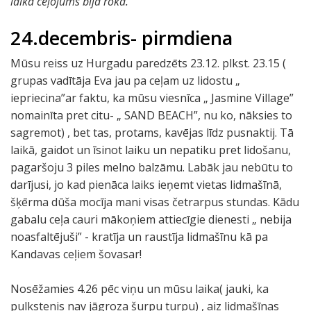
laikā ceļojums bija rokā.
24.decembris- pirmdiena
Mūsu reiss uz Hurgadu paredzēts 23.12. plkst. 23.15 (
grupas vadītāja Eva jau pa ceļam uz lidostu „
iepriecina”ar faktu, ka mūsu viesnīca „ Jasmine Village”
nomainīta pret citu- „ SAND BEACH”, nu ko, nāksies to
sagremot) , bet tas, protams, kavējas līdz pusnaktij. Tā
laikā, gaidot un īsinot laiku un nepatiku pret lidošanu,
pagaršoju 3 piles melno balzāmu. Labāk jau nebūtu to
darījusi, jo kad pienāca laiks ieņemt vietas lidmašīnā,
šķērma dūša mocīja mani visas četrarpus stundas. Kādu
gabalu ceļa cauri mākoņiem attiecīgie dienesti „ nebija
noasfaltējuši” - kratīja un raustīja lidmašīnu kā pa
Kandavas ceļiem šovasar!
Nosēžamies 4.26 pēc viņu un mūsu laika( jauki, ka
pulkstenis nav jāgroza šurpu turpu) , aiz lidmašīnas