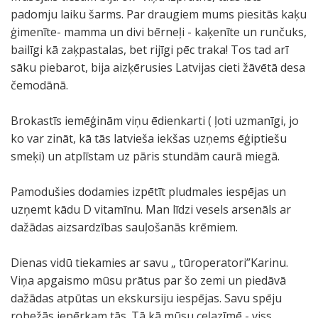
padomju laiku šarms. Par draugiem mums piesitās kaķu
ģimenīte- mamma un divi bērneļi - kaķenīte un runčuks,
bailīgi kā zaķpastalas, bet rijīgi pēc traka! Tos tad arī
sāku piebarot, bija aizķērusies Latvijas cieti žāvētā desa
čemodānā.
Brokastīs iemēģinām viņu ēdienkarti ( ļoti uzmanīgi, jo
ko var zināt, kā tās latvieša iekšas uzņems ēģiptiešu
smeķi) un atplīstam uz pāris stundām caurā miegā.
Pamodušies dodamies izpētīt pludmales iespējas un
uzņemt kādu D vitamīnu. Man līdzi vesels arsenāls ar
dažādas aizsardzības sauļošanās krēmiem.
Dienas vidū tiekamies ar savu „ tūroperatori”Karinu.
Viņa apgaismo mūsu prātus par šo zemi un piedāvā
dažādas atpūtas un ekskursiju iespējas. Savu spēju
robežās iepērkam tās. Tā kā mūsu ceļazīmē - viss