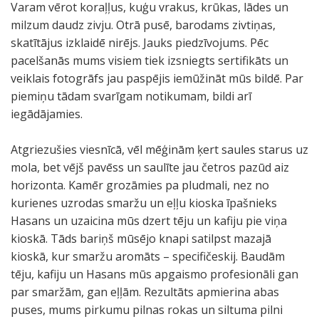
Varam vērot koraļļus, kuģu vrakus, krūkas, lādes un
milzum daudz zivju. Otrā pusē, barodams zivtiņas,
skatītājus izklaidē nirējs. Jauks piedzīvojums. Pēc
pacelšanās mums visiem tiek izsniegts sertifikāts un
veiklais fotogrāfs jau paspējis iemūžināt mūs bildē. Par
piemiņu tādam svarīgam notikumam, bildi arī
iegādājamies.
Atgriezušies viesnīcā, vēl mēģinām ķert saules starus uz
mola, bet vējš pavēss un saulīte jau četros pazūd aiz
horizonta. Kamēr grozāmies pa pludmali, nez no
kurienes uzrodas smaržu un eļļu kioska īpašnieks
Hasans un uzaicina mūs dzert tēju un kafiju pie viņa
kioskā. Tāds bariņš mūsējo knapi satilpst mazajā
kioskā, kur smaržu aromāts – specifičeskij. Baudām
tēju, kafiju un Hasans mūs apgaismo profesionāli gan
par smaržām, gan eļļām. Rezultāts apmierina abas
puses, mums pirkumu pilnas rokas un siltuma pilni