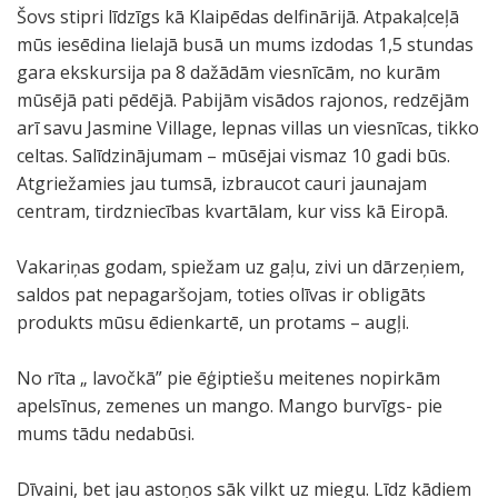
Šovs stipri līdzīgs kā Klaipēdas delfinārijā. Atpakaļceļā
mūs iesēdina lielajā busā un mums izdodas 1,5 stundas
gara ekskursija pa 8 dažādām viesnīcām, no kurām
mūsējā pati pēdējā. Pabijām visādos rajonos, redzējām
arī savu Jasmine Village, lepnas villas un viesnīcas, tikko
celtas. Salīdzinājumam – mūsējai vismaz 10 gadi būs.
Atgriežamies jau tumsā, izbraucot cauri jaunajam
centram, tirdzniecības kvartālam, kur viss kā Eiropā.
Vakariņas godam, spiežam uz gaļu, zivi un dārzeņiem,
saldos pat nepagaršojam, toties olīvas ir obligāts
produkts mūsu ēdienkartē, un protams – augļi.
No rīta „ lavočkā” pie ēģiptiešu meitenes nopirkām
apelsīnus, zemenes un mango. Mango burvīgs- pie
mums tādu nedabūsi.
Dīvaini, bet jau astoņos sāk vilkt uz miegu. Līdz kādiem