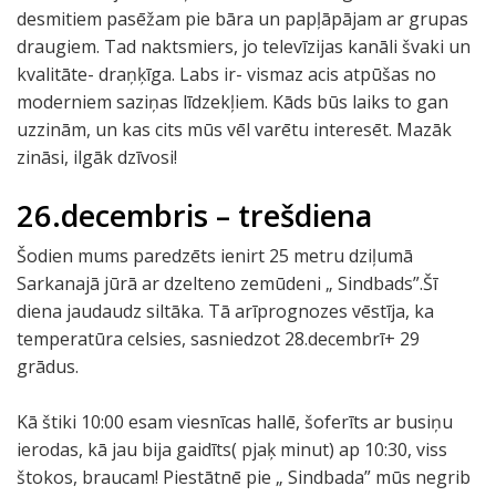
desmitiem pasēžam pie bāra un papļāpājam ar grupas
draugiem. Tad naktsmiers, jo televīzijas kanāli švaki un
kvalitāte- draņķīga. Labs ir- vismaz acis atpūšas no
moderniem saziņas līdzekļiem. Kāds būs laiks to gan
uzzinām, un kas cits mūs vēl varētu interesēt. Mazāk
zināsi, ilgāk dzīvosi!
26.decembris – trešdiena
Šodien mums paredzēts ienirt 25 metru dziļumā
Sarkanajā jūrā ar dzelteno zemūdeni „ Sindbads”.Šī
diena jaudaudz siltāka. Tā arīprognozes vēstīja, ka
temperatūra celsies, sasniedzot 28.decembrī+ 29
grādus.
Kā štiki 10:00 esam viesnīcas hallē, šoferīts ar busiņu
ierodas, kā jau bija gaidīts( pjaķ minut) ap 10:30, viss
štokos, braucam! Piestātnē pie „ Sindbada” mūs negrib