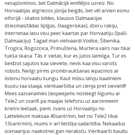
nesajūsminos, bet Dalmācijā iemīlējos uzreiz. No
Horvaatijas atgriezos jūnija beigās, bet vēl arvien esmu
eiforijā - skatos bildes, klausos Dalmaacijas
dziesmas(tādas lipīgas, šlaageriskas), dzeru rakiju,
internetaa lasu visu peec kaartas par Horvaatiju (īpaši
Dalmaaciju). Tagad man vietvaardi Vodice, Šibenika,
Trogira, Rogozņica, Primuštena, Murtera vairs nav tikai
tukša skaņa. Tās ir vietas, kur es jutos laimiiga. Tur es
beidzot sajutos kaa sieviete, nevis kaa visu varošs
robots. Neilgi pirms prombraukšanas iepazinos ar
iistenu horvaatu kungu. Kaut mūsu latvju baaliniem
buutu taa staaja, vienkaaršiiba un cienja pret sievieti!!!
Mees sazvanamies (iespeejams nosleegt liigumu ar
Tele2 un zvanīt pa maajas telefonu uz aarzemeem
krietni leetaak, piem. zvans uz Horvaatiju no
Lattelekom maksaa 40sant/min, bet no Tele2 tikai
13sant/min), mums ir arī lietišķa sadarbība. Nekaadus
scenaarijus naakotnei gan nerakstu. Vienkaarši baudu