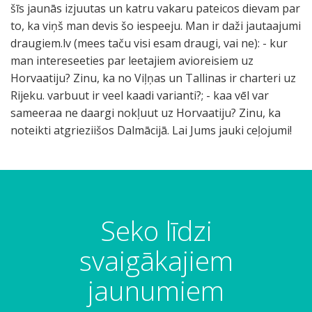
šīs jaunās izjuutas un katru vakaru pateicos dievam par
to, ka viņš man devis šo iespeeju. Man ir daži jautaajumi
draugiem.lv (mees taču visi esam draugi, vai ne): - kur
man intereseeties par leetajiem avioreisiem uz
Horvaatiju? Zinu, ka no Viļņas un Tallinas ir charteri uz
Rijeku. varbuut ir veel kaadi varianti?; - kaa vēl var
sameeraa ne daargi nokļuut uz Horvaatiju? Zinu, ka
noteikti atgrieziišos Dalmācijā. Lai Jums jauki ceļojumi!
Seko līdzi
svaigākajiem
jaunumiem