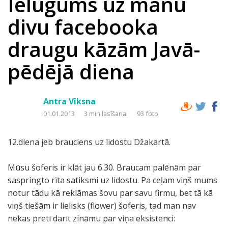
Ielūgums uz manu
divu facebooka
draugu kāzām Javā-
pēdējā diena
Antra Vīksna
01.01.2013
3 min lasīšanai
93 foto
12.diena jeb brauciens uz lidostu Džakartā.
Mūsu šoferis ir klāt jau 6.30. Braucam palēnām par
saspringto rīta satiksmi uz lidostu. Pa ceļam viņš mums
notur tādu kā reklāmas šovu par savu firmu, bet tā kā
viņš tiešām ir lielisks (flower) šoferis, tad man nav
nekas pretī darīt zināmu par viņa eksistenci: