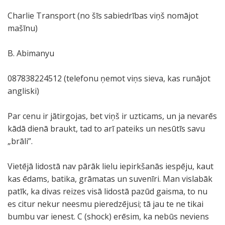
Charlie Transport (no šīs sabiedrības viņš nomājot
mašīnu)
B. Abimanyu
087838224512 (telefonu ņemot viņs sieva, kas runājot
angliski)
Par cenu ir jātirgojas, bet viņš ir uzticams, un ja nevarēs
kādā dienā braukt, tad to arī pateiks un nesūtīs savu
„brāli”.
Vietējā lidostā nav pārāk lielu iepirkšanās iespēju, kaut
kas ēdams, batika, grāmatas un suvenīri. Man vislabāk
patīk, ka divas reizes visā lidostā pazūd gaisma, to nu
es citur nekur neesmu pieredzējusi; tā jau te ne tikai
bumbu var ienest. C (shock) erēsim, ka nebūs neviens