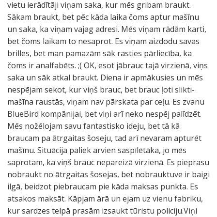
vietu ierādītāji viņam saka, kur mēs gribam braukt.
Sākam braukt, bet pēc kāda laika čoms aptur mašīnu
un saka, ka viņam vajag adresi. Mēs viņam rādām karti,
bet čoms laikam to nesaprot. Es viņam aizdodu savas
brilles, bet man pamazām sāk rasties pārliecība, ka
čoms ir analfabēts. ;( OK, esot jābrauc tajā virzienā, viņs
saka un sāk atkal braukt. Diena ir apmākusies un mēs
nespējam sekot, kur viņš brauc, bet brauc ļoti slikti-
mašīna raustās, viņam nav pārskata par ceļu. Es zvanu
BlueBird kompānijai, bet viņi arī neko nespēj palīdzēt.
Mēs nožēlojam savu fantastisko ideju, bet tā kā
braucam pa ātrgaitas šoseju, tad arī nevaram apturēt
mašīnu. Situācija paliek arvien saspīlētāka, jo mēs
saprotam, ka viņš brauc nepareizā virzienā. Es pieprasu
nobraukt no ātrgaitas šosejas, bet nobrauktuve ir baigi
ilgā, beidzot piebraucam pie kāda maksas punkta. Es
atsakos maksāt. Kāpjam ārā un ejam uz vienu fabriku,
kur sardzes telpā prasām izsaukt tūristu policiju.Viņi