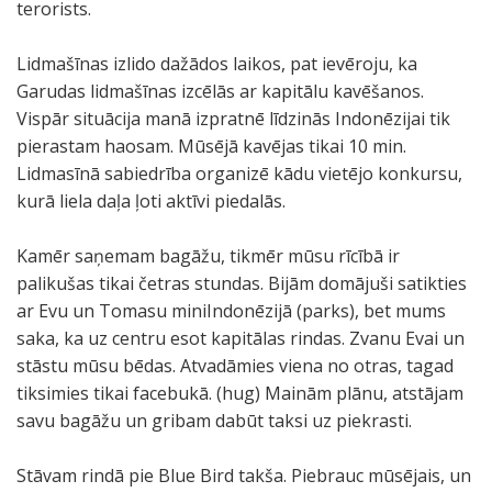
terorists.
Lidmašīnas izlido dažādos laikos, pat ievēroju, ka
Garudas lidmašīnas izcēlās ar kapitālu kavēšanos.
Vispār situācija manā izpratnē līdzinās Indonēzijai tik
pierastam haosam. Mūsējā kavējas tikai 10 min.
Lidmasīnā sabiedrība organizē kādu vietējo konkursu,
kurā liela daļa ļoti aktīvi piedalās.
Kamēr saņemam bagāžu, tikmēr mūsu rīcībā ir
palikušas tikai četras stundas. Bijām domājuši satikties
ar Evu un Tomasu miniIndonēzijā (parks), bet mums
saka, ka uz centru esot kapitālas rindas. Zvanu Evai un
stāstu mūsu bēdas. Atvadāmies viena no otras, tagad
tiksimies tikai facebukā. (hug) Mainām plānu, atstājam
savu bagāžu un gribam dabūt taksi uz piekrasti.
Stāvam rindā pie Blue Bird takša. Piebrauc mūsējais, un