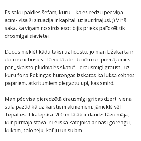
Es saku paldies šefam, kuru – kā es redzu pēc viņa
acīm- visa šī situācija ir kapitāli uzjautrinājusi. ;) Viņš
saka, ka viņam no sirds esot bijis prieks palīdzēt tik
drosmīgai sievietei.
Dodos meklēt kādu taksi uz lidostu, jo man Džakarta ir
dziļi noriebusies. Tā vietā atrodu vīru un priecājamies
par „skaisto pludmales skatu” - drausmīgi grausti, uz
kuru fona Pekingas hutongas izskatās kā luksa celtnes;
papīriem, atkritumiem piegāztu upi, kas smird.
Man pēc visa pieredzētā drausmīgi gribas dzert, viena
sula pazūd kā uz karstiem akmeņiem, jāmeklē vēl.
Tepat esot kafejnīca. 200 m tālāk ir daudzstāvu māja,
kur pirmajā stāvā ir lieliska kafejnīca ar nasi gorengu,
kūkām, zaļo tēju, kafiju un sulām.