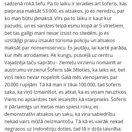
sadzenā rokā šefu. Pa to laiku ir ieradies arī šoferis, kas
pieprasa maksāt 53.000, es atsakos, jo es neredzu, par
ko man būtu jāmaksā. Vīrs pa to laiku ir kaut kur
pazudis, un es sardzes telpā esmu kopā ar 5 vīriešiem,
bet tas galīgi mani nevar izsist no sliedēm, jo es
uzstājīgi prasu izsaukt tūrisma policiju un atsakos
maksāt par nonsensservicu. Es jautāju, lai kartē parāda,
kur mēs atrodamies. Ak kungs, pusceļā uz centru.
Vajadzēja taču saprātu - ziemeļu virzienu nomainīt ar
austrumu virzienu! Šoferis sāk žēloties, ka laiks iet, bet
viņš neko nevar nopelnīt. Galā mēs vienojamies par
20.000 rupijām. Tā kā man ir tikai 100.000, tad šoferis
saka, ka viņš izmainīšot, es atkal, ka es viņam neuzticos.
Viens no apsardzes tiek iesaistīts kā starpnieks. Šoferis
ir pārlaimīgs un metas man spiest roku, es
demonstratīvi atsakos un saku, ka viņa sabiedrību
nekad vairs mūžā neizmantošu. Tā kā es vairāk nekad
negrasos uz Indonēziju doties, tad tā ir dziļa taisnība.