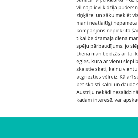
vilināja ievilk dziļā pūder
ziņķārei un sāku meklēt vis
mani neatlaitīgi nepameta
kompanjons nepiekrita šād
tikai beidzamajā dienā man
spēju pārbaudījums, jo slē
Diena man beidzās ar to, k
egles, kurā ar vienu slēpi 
skaistie skati, kalnu vien
atgriezties vēlreiz. Kā arī
bet skaisti kalni un daudz 
Austriju nekādi nesalīdzinā
kadam interesē, var apskat