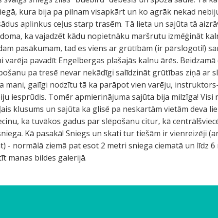
sniegā, kura bija pa pilnam visapkārt un ko agrāk nekad nebij
ādus aplinkus ceļus starp trasēm. Tā lieta un sajūta tā aizrā
 doma, ka vajadzēt kādu nopietnāku maršrutu izmēģināt kal
am pasākumam, tad es viens ar grūtībām (ir pārslogoti!) sa
i varēja pavadīt Engelbergas plašajās kalnu ārēs. Beidzamā d
pošanu pa tresē nevar nekādīgi salīdzināt grūtības ziņā ar 
a mani, galīgi nodzītu tā ka parāpot vien varēju, instruktor
biju iesprūdis. Tomēr apmierinājuma sajūta bija milzīga! Visi 
tuļais klusums un sajūta ka glisē pa neskartām vietām deva li
 secinu, ka tuvākos gadus par slēpošanu citur, kā centrālšvie
sniega. Kā pasakā! Sniegs un skati tur tiešām ir vienreizēji (a
t) - normālā ziemā pat esot 2 metri sniega ciematā un līdz 6 
īt manas bildes galerijā.