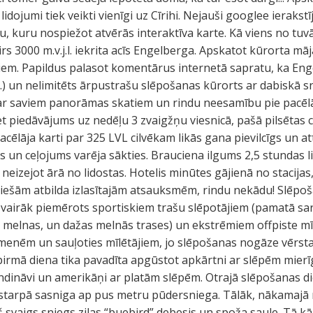
lidojumi tiek veikti vienīgi uz Cīrihi. Nejauši googlee ierakst
u, kuru nospiežot atvērās interaktīva karte. Kā viens no tuv
 3000 m.v.j.l. iekrita acīs Engelberga. Apskatot kūrorta mājas
iem. Papildus palasot komentārus internetā sapratu, ka Enge
) un nelimitēts ārpustrašu slēpošanas kūrorts ar dabiskā sn
ar saviem panorāmas skatiem un rindu neesamību pie pacēlā
bet piedāvājums uz nedēļu 3 zvaigžņu viesnicā, pašā pilsētas 
cēlāja karti par 325 LVL cilvēkam likās gana pievilcīgs un at
es un ceļojums varēja sākties. Brauciena ilgums 2,5 stundas 
t neizejot ārā no lidostas. Hotelis minūtes gājienā no stacija
ešām atbilda izlasītajām atsauksmēm, rindu nekādu! Slēpoša
tas vairāk piemērots sportiskiem trašu slēpotājiem (pamatā s
t melnas, un dažas melnās trases) un ekstrēmiem offpiste mīļ
ģimenēm un sauļoties mīlētājiem, jo slēpošanas nogāze vērst
 pirmā diena tika pavadīta apgūstot apkārtni ar slēpēm mierīgi
ndināvi un amerikāņi ar platām slēpēm. Otrajā slēpošanas d
starpā sasniga ap pus metru pūdersniega. Tālāk, nākamajā r
ļš svaigs sniegs zilas “buebird” debesis un spoža saule. Tā kā 