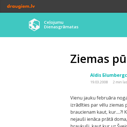
Ceļojumu
Dienasgrāmatas
Ziemas pū
Aldis Бlumberg
19.03.2008
2 min la
Vienu jauku februāra nogal
izrādīties par vēlu ziemas
braucienam kaut, kur.....?!
nejauši ienāca prātā doma,
braukuši, kaut kur uz Šveic