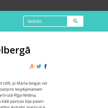
elbergā
 tūlīt, jo Marta beigas var
kompanjons iespējamamam
maršrutā Rīga-Milāna,
a kādi paziņas bija pasen
atījos Airbaltic maršrutus