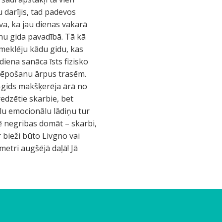
u darījis, tad padevos
va, ka jau dienas vakarā
nu gida pavadībā. Tā kā
meklēju kādu gidu, kas
iena sanāca īsts fizisko
slēpošanu ārpus trasēm.
s-gids makšķerēja ārā no
redzētie skarbie, bet
elu emocionālu lādiņu tur
cē negribas domāt – skarbi,
r bieži būto Livgno vai
metri augšējā daļā! Jā