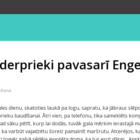
derprieki pavasarī Eng
с
sīšanai
es dienu, skatoties laukā pa logu, sapratu, ka jābrauc slēpot
 prieku baudīšanai. Ātri vien, pa telefonu, tika sameklēts 
 Kad sāku pētīt, kurp lai dodās, tuvāk gala mēŗkim ierastajā 
 ka varbūt vajadzētu šoreiz pamainīt maršrutu. Atcerējos, k
i tomēr galvā sēdēja iepotēta doma, ka tur esot dārgi... Apsk