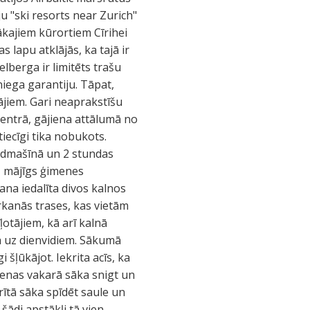
īju "ski resorts near Zurich"
ākajiem kūrortiem Cīrihei
 lapu atklājās, ka tajā ir
lberga ir limitēts trašu
iega garantiju. Tāpat,
jiem. Gari neaprakstīšu
centrā, gājiena attālumā no
tiecīgi tika nobukots.
lidmašīnā un 2 stundas
s, mājīgs ģimenes
na iedalīta divos kalnos
arkanās trases, kas vietām
otājiem, kā arī kalnā
a uz dienvidiem. Sākumā
 šļūkājot. Iekrita acīs, ka
ienas vakarā sāka snigt un
ītā sāka spīdēt saule un
šādi apstākļi tā vien