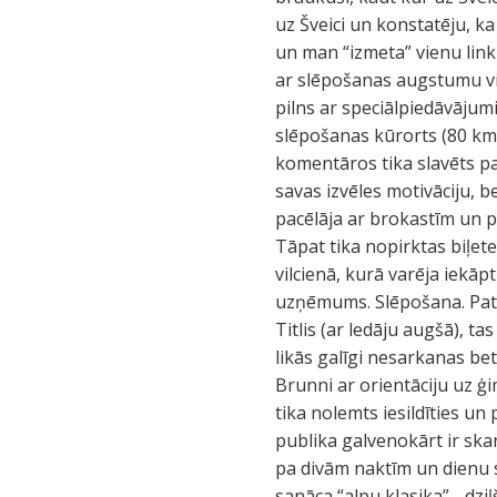
uz Šveici un konstatēju, ka 
un man “izmeta” vienu link
ar slēpošanas augstumu virs
pilns ar speciālpiedāvājum
slēpošanas kūrorts (80 km.
komentāros tika slavēts p
savas izvēles motivāciju, 
pacēlāja ar brokastīm un pa
Tāpat tika nopirktas biļet
vilcienā, kurā varēja iekāp
uzņēmums. Slēpošana. Pati
Titlis (ar ledāju augšā), 
likās galīgi nesarkanas be
Brunni ar orientāciju uz 
tika nolemts iesildīties un
publika galvenokārt ir ska
pa divām naktīm un dienu 
sanāca “alpu klasika” - dzi