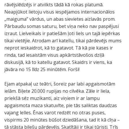
rāvējslēdzējs ir atvilkts tādā kā rokas platumā.
Neapjūkot lietoju visus iespējamos internacionālos
„maiguma” vārdus, un abas sievietes aizlavās prom.
Pārbaudu somas saturu, bet viņa neko nav paspējusi
izraut. Lielveikals ir patiešām ļoti liels un tajā iepērkas
tikai vietējie. Atrodam arī katellu, tikai pārdevējs mums
neprot ieskaidrot, kā to gatavot. Tā kā pie kases ir
rinda, tad iesaistām visus apkārtstāvošos dziļā
diskusijā, kā to katellu gatavot. Skaidrs ir viens, ka
jāvāra no 15 līdz 25 minūtēm. Forši!
Ejam atpakaļ uz teātri, šoreiz par labi apgaismotām
ielām. Biļete 20.000 rupijas no cilvēka. Zāle ir liela,
priekšā sēz muzikanti, aiz viņiem ir ar lampu
apgaismota maza skatuvīte, pie tās saliktas daudzas
vajang lelles. Ēnas varot redzēt no otras puses,
vispirms 20 minūtes būšot dziedāšana, tad it kā cīņa –
tā stāsta biļešu pārdevējs. Skatītāji ir tikai tūristi. Trīs