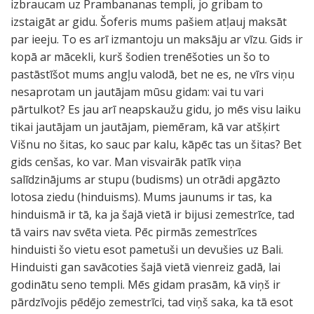
izbraucam uz Prambananas templi, jo gribam to
izstaigāt ar gidu. Šoferis mums pašiem atļauj maksāt
par ieeju. To es arī izmantoju un maksāju ar vīzu. Gids ir
kopā ar mācekli, kurš šodien trenēšoties un šo to
pastāstīšot mums angļu valodā, bet ne es, ne vīrs viņu
nesaprotam un jautājam mūsu gidam: vai tu vari
pārtulkot? Es jau arī neapskaužu gidu, jo mēs visu laiku
tikai jautājam un jautājam, piemēram, kā var atšķirt
Višnu no šitas, ko sauc par kalu, kāpēc tas un šitas? Bet
gids cenšas, ko var. Man visvairāk patīk viņa
salīdzinājums ar stupu (budisms) un otrādi apgāzto
lotosa ziedu (hinduisms). Mums jaunums ir tas, ka
hinduismā ir tā, ka ja šajā vietā ir bijusi zemestrīce, tad
tā vairs nav svēta vieta. Pēc pirmās zemestrīces
hinduisti šo vietu esot pametuši un devušies uz Bali.
Hinduisti gan savācoties šajā vietā vienreiz gadā, lai
godinātu seno templi. Mēs gidam prasām, kā viņš ir
pārdzīvojis pēdējo zemestrīci, tad viņš saka, ka tā esot