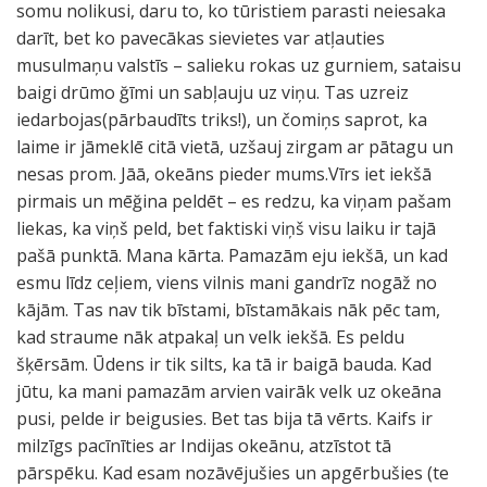
somu nolikusi, daru to, ko tūristiem parasti neiesaka
darīt, bet ko pavecākas sievietes var atļauties
musulmaņu valstīs – salieku rokas uz gurniem, sataisu
baigi drūmo ğīmi un sabļauju uz viņu. Tas uzreiz
iedarbojas(pārbaudīts triks!), un čomiņs saprot, ka
laime ir jāmeklē citā vietā, uzšauj zirgam ar pātagu un
nesas prom. Jāā, okeāns pieder mums.Vīrs iet iekšā
pirmais un mēğina peldēt – es redzu, ka viņam pašam
liekas, ka viņš peld, bet faktiski viņš visu laiku ir tajā
pašā punktā. Mana kārta. Pamazām eju iekšā, un kad
esmu līdz ceļiem, viens vilnis mani gandrīz nogāž no
kājām. Tas nav tik bīstami, bīstamākais nāk pēc tam,
kad straume nāk atpakaļ un velk iekšā. Es peldu
šķērsām. Ūdens ir tik silts, ka tā ir baigā bauda. Kad
jūtu, ka mani pamazām arvien vairāk velk uz okeāna
pusi, pelde ir beigusies. Bet tas bija tā vērts. Kaifs ir
milzīgs pacīnīties ar Indijas okeānu, atzīstot tā
pārspēku. Kad esam nozāvējušies un apgērbušies (te