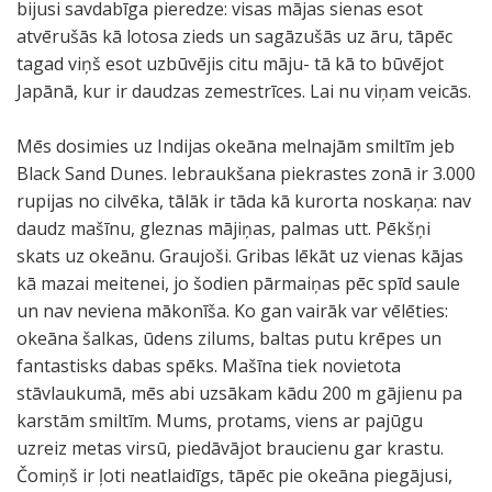
bijusi savdabīga pieredze: visas mājas sienas esot
atvērušās kā lotosa zieds un sagāzušās uz āru, tāpēc
tagad viņš esot uzbūvējis citu māju- tā kā to būvējot
Japānā, kur ir daudzas zemestrīces. Lai nu viņam veicās.
Mēs dosimies uz Indijas okeāna melnajām smiltīm jeb
Black Sand Dunes. Iebraukšana piekrastes zonā ir 3.000
rupijas no cilvēka, tālāk ir tāda kā kurorta noskaņa: nav
daudz mašīnu, gleznas mājiņas, palmas utt. Pēkšņi
skats uz okeānu. Graujoši. Gribas lēkāt uz vienas kājas
kā mazai meitenei, jo šodien pārmaiņas pēc spīd saule
un nav neviena mākonīša. Ko gan vairāk var vēlēties:
okeāna šalkas, ūdens zilums, baltas putu krēpes un
fantastisks dabas spēks. Mašīna tiek novietota
stāvlaukumā, mēs abi uzsākam kādu 200 m gājienu pa
karstām smiltīm. Mums, protams, viens ar pajūgu
uzreiz metas virsū, piedāvājot braucienu gar krastu.
Čomiņš ir ļoti neatlaidīgs, tāpēc pie okeāna piegājusi,