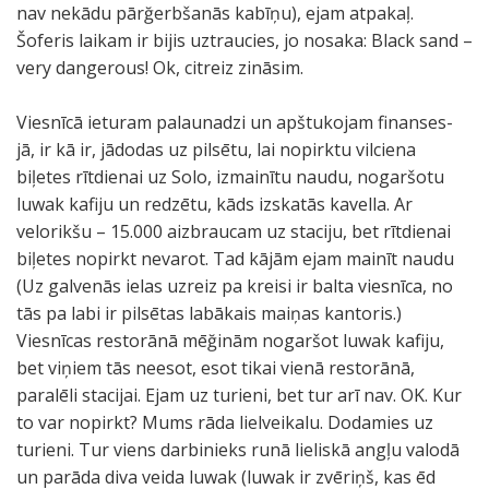
nav nekādu pārğerbšanās kabīņu), ejam atpakaļ.
Šoferis laikam ir bijis uztraucies, jo nosaka: Black sand –
very dangerous! Ok, citreiz zināsim.
Viesnīcā ieturam palaunadzi un apštukojam finanses-
jā, ir kā ir, jādodas uz pilsētu, lai nopirktu vilciena
biļetes rītdienai uz Solo, izmainītu naudu, nogaršotu
luwak kafiju un redzētu, kāds izskatās kavella. Ar
velorikšu – 15.000 aizbraucam uz staciju, bet rītdienai
biļetes nopirkt nevarot. Tad kājām ejam mainīt naudu
(Uz galvenās ielas uzreiz pa kreisi ir balta viesnīca, no
tās pa labi ir pilsētas labākais maiņas kantoris.)
Viesnīcas restorānā mēğinām nogaršot luwak kafiju,
bet viņiem tās neesot, esot tikai vienā restorānā,
paralēli stacijai. Ejam uz turieni, bet tur arī nav. OK. Kur
to var nopirkt? Mums rāda lielveikalu. Dodamies uz
turieni. Tur viens darbinieks runā lieliskā angļu valodā
un parāda diva veida luwak (luwak ir zvēriņš, kas ēd