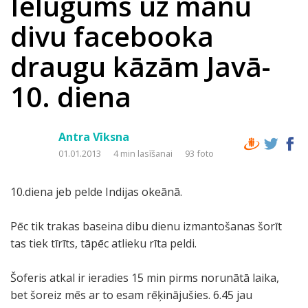
Ielūgums uz manu
divu facebooka
draugu kāzām Javā-
10. diena
Antra Vīksna
01.01.2013
4 min lasīšanai
93 foto
10.diena jeb pelde Indijas okeānā.
Pēc tik trakas baseina dibu dienu izmantošanas šorīt
tas tiek tīrīts, tāpēc atlieku rīta peldi.
Šoferis atkal ir ieradies 15 min pirms norunātā laika,
bet šoreiz mēs ar to esam rēķinājušies. 6.45 jau