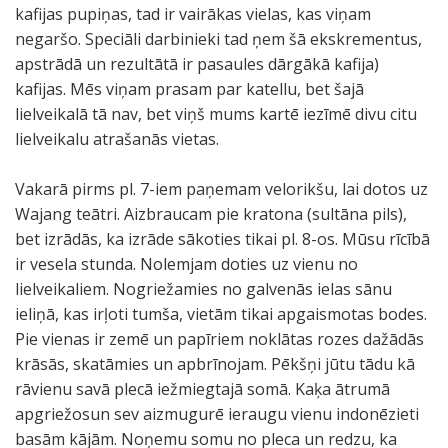
kafijas pupiņas, tad ir vairākas vielas, kas viņam
negaršo. Speciāli darbinieki tad ņem šā ekskrementus,
apstrādā un rezultātā ir pasaules dārgākā kafija)
kafijas. Mēs viņam prasam par katellu, bet šajā
lielveikalā tā nav, bet viņš mums kartē iezīmē divu citu
lielveikalu atrašanās vietas.
Vakarā pirms pl. 7-iem paņemam velorikšu, lai dotos uz
Wajang teātri. Aizbraucam pie kratona (sultāna pils),
bet izrādās, ka izrāde sākoties tikai pl. 8-os. Mūsu rīcībā
ir vesela stunda. Nolemjam doties uz vienu no
lielveikaliem. Nogriežamies no galvenās ielas sānu
ieliņā, kas irļoti tumša, vietām tikai apgaismotas bodes.
Pie vienas ir zemē un papīriem noklātas rozes dažādās
krāsās, skatāmies un apbrīnojam. Pēkšņi jūtu tādu kā
rāvienu savā plecā iežmiegtajā somā. Kaķa ātrumā
apgriežosun sev aizmugurē ieraugu vienu indonēzieti
basām kājām. Noņemu somu no pleca un redzu, ka