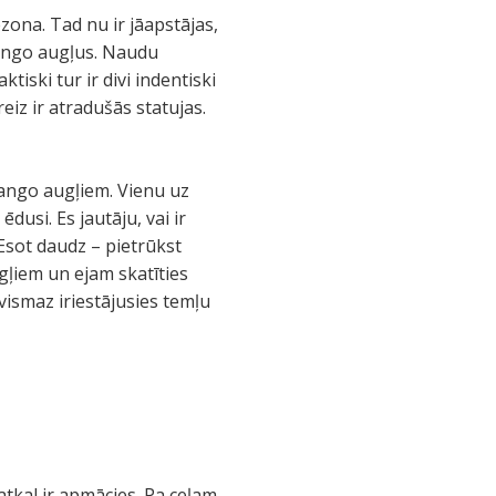
ona. Tad nu ir jāapstājas,
 mango augļus. Naudu
ktiski tur ir divi indentiski
reiz ir atradušās statujas.
mango augļiem. Vienu uz
dusi. Es jautāju, vai ir
 Esot daudz – pietrūkst
gļiem un ejam skatīties
 vismaz iriestājusies temļu
 atkal ir apmācies. Pa ceļam