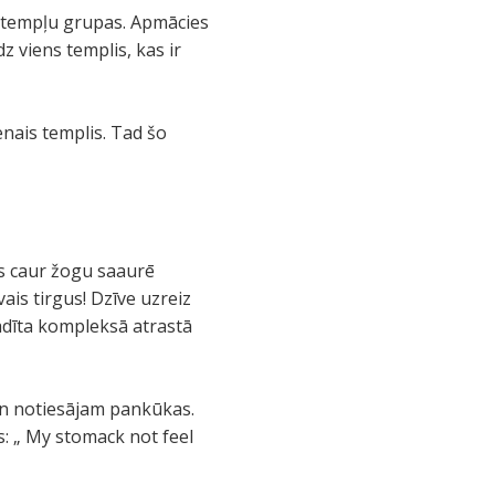
 tempļu grupas. Apmācies
z viens templis, kas ir
enais templis. Tad šo
rs caur žogu saaurē
ais tirgus! Dzīve uzreiz
tādīta kompleksā atrastā
, un notiesājam pankūkas.
s: „ My stomack not feel