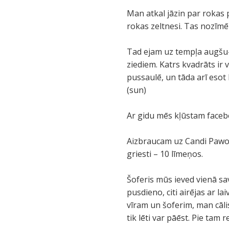
Man atkal jāzin par rokas 
rokas zeltnesi. Tas nozīmē
Tad ejam uz tempļa augšu-
ziediem. Katrs kvadrāts ir
pussaulē, un tāda arī esot
(sun)
Ar gidu mēs kļūstam facebo
Aizbraucam uz Candi Pawon 
griesti – 10 līmeņos.
Šoferis mūs ieved vienā sa
pusdieno, citi airējas ar l
vīram un šoferim, man cāli
tik lēti var pāēst. Pie tam 