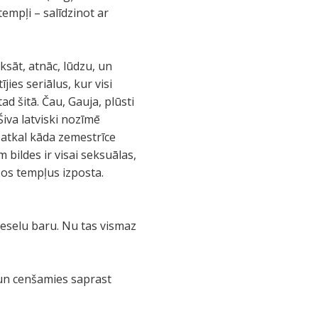
empļi – salīdzinot ar
ksāt, atnāc, lūdzu, un
ies seriālus, kur visi
ad šitā. Čau, Gauja, plūsti
Šiva latviski nozīmē
u atkal kāda zemestrīce
bildes ir visai seksuālas,
 šos tempļus izposta.
veselu baru. Nu tas vismaz
t un cenšamies saprast