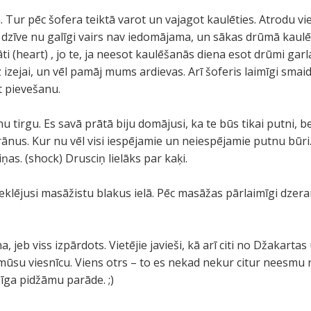
. Tur pēc šofera teiktā varot un vajagot kaulēties. Atrodu v
īve nu galīgi vairs nav iedomājama, un sākas drūmā kaulēša
 (heart) , jo te, ja neesot kaulēšanās diena esot drūmi garl
 izejai, un vēl pamāj mums ardievas. Arī šoferis laimīgi smaid
āt pievešanu.
irgu. Es savā prātā biju domājusi, ka te būs tikai putni, bet 
varānus. Kur nu vēl visi iespējamie un neiespējamie putnu būri
ņas. (shock) Drusciņ lielāks par kaķi.
klējusi masāžistu blakus ielā. Pēc masāžas pārlaimīgi dzera
na, jeb viss izpārdots. Vietējie javieši, kā arī citi no Džakarta
 mūsu viesnīcu. Viens otrs – to es nekad nekur citur neesmu 
bīga pidžāmu parāde. ;)