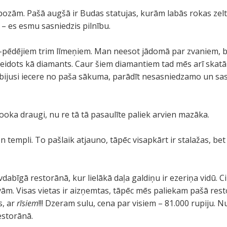
pozām. Pašā augšā ir Budas statujas, kurām labās rokas zelt
 – es esmu sasniedzis pilnību.
pēdējiem trim līmeņiem. Man neesot jādomā par zvaniem, b
 veidots kā diamants. Caur šiem diamantiem tad mēs arī skat
 bijusi iecere no paša sākuma, parādīt nesasniedzamo un sa
oka draugi, nu re tā tā pasaulīte paliek arvien mazāka.
templi. To pašlaik atjauno, tāpēc visapkārt ir stalažas, bet 
vdabīgā restorānā, kur lielākā daļa galdiņu ir ezeriņa vidū.
aivām. Visas vietas ir aizņemtas, tāpēc mēs paliekam pašā res
s, ar
rīsiem
!!! Dzeram sulu, cena par visiem – 81.000 rupiju. N
restorānā.