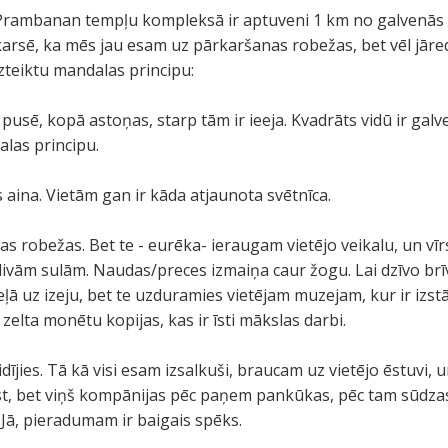
t Prambanan tempļu kompleksā ir aptuveni 1 km no galvenās
karsē, ka mēs jau esam uz pārkaršanas robežas, bet vēl jāred
izteiktu mandalas principu:
pusē, kopā astoņas, starp tām ir ieeja. Kvadrāts vidū ir galv
alas principu.
 aina. Vietām gan ir kāda atjaunota svētnīca.
s robežas. Bet te - eurēka- ieraugam vietējo veikalu, un vī
divām sulām. Naudas/preces izmaiņa caur žogu. Lai dzīvo brīv
ceļā uz izeju, bet te uzduramies vietējam muzejam, kur ir izs
k zelta monētu kopijas, kas ir īsti mākslas darbi.
idījies. Tā kā visi esam izsalkuši, braucam uz vietējo ēstuvi
 ēst, bet viņš kompānijas pēc paņem pankūkas, pēc tam sūdza
 Jā, pieradumam ir baigais spēks.