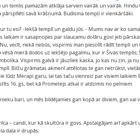
u un temlis pamazām atklāja sarvien vairāk un vairāk. Hindu t
ā pārspīlēti savā krāšņumā. Budisma tempļi ir vienkāršāki.
ur tu esi? -Iekšā templī un gaidu jūs. - Mums nav ar ko sama
s laikam ir sasapņojies par slaucamu dolāru govi jeb pārskatīj
. Nu, vecīt, nekā nebūs, vispirms man piesolīt rādīt templi un t
n vēsā mierā dodos uz iekšējo pagalmu, kur ir Šivas templis; 
imbolika. Vispirms galvā ir jāuzliek kaska, jo kas nu zin, ja n
lī. Bilžu grāmatas akmenī attēlotas te gan netrūkst, vietām 
jie lūdz Merapi garu, lai tas taču vienreiz par visiem laikiem
stīts 16. gs, bet kā Prometejs atkal ir atdzimis no pelniem.
nieku bari, un mēs bildējamies gan kopā ar diviem, gan vai 
nīca – candi, kur kā skultūra ir govs. Apstaigājam arī apkār
la daļa ir drupās.