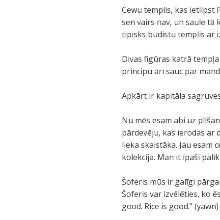
Cewu templis, kas ietilps
sen vairs nav, un saule tā 
tipisks budistu templis ar 
Divas figūras katrā tempļa 
principu arī sauc par mand
Apkārt ir kapitāla sagruves
Nu mēs esam abi uz plīšana
pārdevēju, kas ierodas ar 
lieka skaistāka. Jau esam 
kolekcija. Man it īpaši palī
Šoferis mūs ir galīgi pārga
Šoferis var izvēlēties, ko
good. Rice is good.” (yawn)