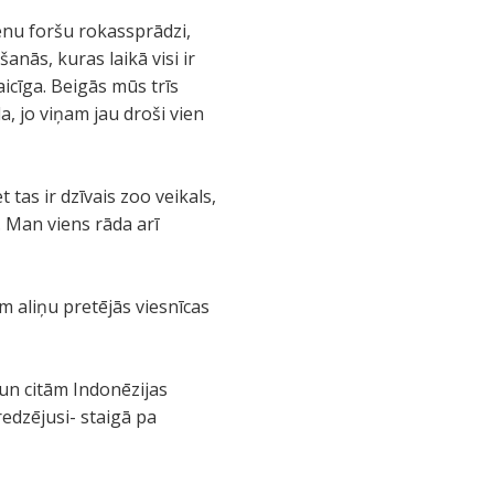
ienu foršu rokassprādzi,
nās, kuras laikā visi ir
aicīga. Beigās mūs trīs
a, jo viņam jau droši vien
tas ir dzīvais zoo veikals,
. Man viens rāda arī
m aliņu pretējās viesnīcas
s un citām Indonēzijas
redzējusi- staigā pa