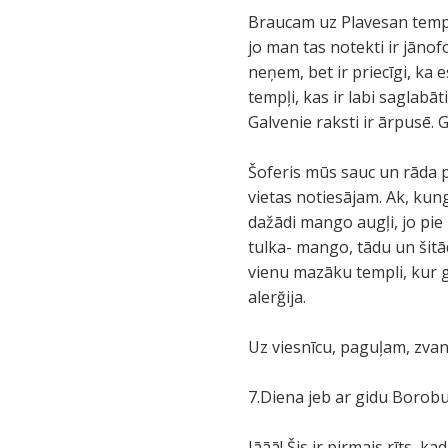
Braucam uz Plavesan templi
jo man tas notekti ir jāno
neņem, bet ir priecīgi, ka e
tempļi, kas ir labi saglabāt
Galvenie raksti ir ārpusē. G
Šoferis mūs sauc un rāda p
vietas notiesājam. Ak, kung
dažādi mango augļi, jo pie
tulka- mango, tādu un šit
vienu mazāku templi, kur ga
alerğija.
Uz viesnīcu, paguļam, zvan
7.Diena jeb ar gidu Borob
Jāāā! Šis ir pirmais rīts, 