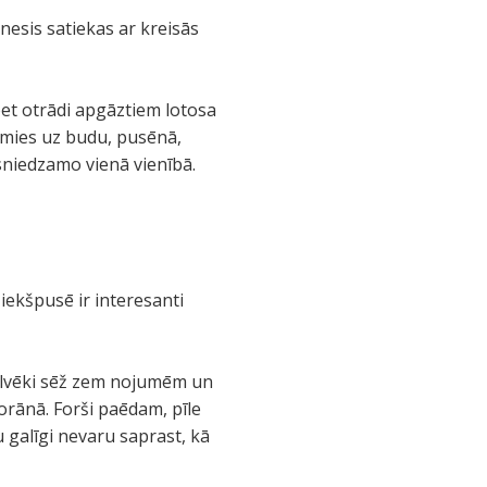
nesis satiekas ar kreisās
et otrādi apgāztiem lotosa
āmies uz budu, pusēnā,
sniedzamo vienā vienībā.
iekšpusē ir interesanti
 Cilvēki sēž zem nojumēm un
torānā. Forši paēdam, pīle
u galīgi nevaru saprast, kā