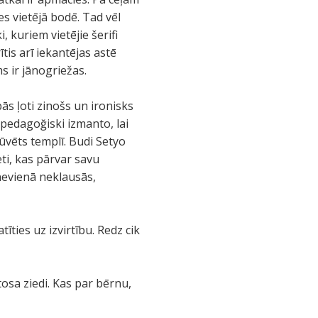
es vietējā bodē. Tad vēl
, kuriem vietējie šerifi
tis arī iekantējas astē
 ir jānogriežas.
 ļoti zinošs un ironisks
 pedagoğiski izmanto, lai
ūvēts templī. Budi Setyo
ieti, kas pārvar savu
 nevienā neklausās,
īties uz izvirtību. Redz cik
osa ziedi. Kas par bērnu,