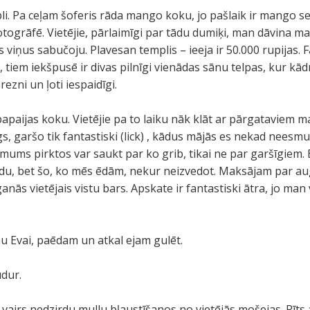
. Pa ceļam šoferis rāda mango koku, jo pašlaik ir mango sez
fotogrāfē. Vietējie, pārlaimīgi par tādu dumiķi, man dāvina
s viņus sabučoju. Plavesan templis – ieeja ir 50.000 rupijas. Fa
i, tiem iekšpusē ir divas pilnīgi vienādas sānu telpas, kur kād
rezni un ļoti iespaidīgi.
apaijas koku. Vietējie pa to laiku nāk klāt ar pārgataviem 
s, garšo tik fantastiski (lick) , kādus mājās es nekad neesmu ē
 mums pirktos var saukt par ko grib, tikai ne par garšīgiem.
ādu, bet šo, ko mēs ēdām, nekur neizvedot. Maksājam par au
nās vietējais vistu bars. Apskate ir fantastiski ātra, jo man
u Evai, paēdam un atkal ejam gulēt.
udur.
kad vairs nedzirdu mullu bļaustīšanos no vietējās mošejas. Rīts