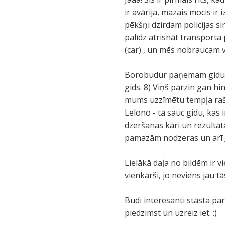
ir avārija, mazais mocis ir
pēkšņi dzirdam policijas si
palīdz atrisnāt transporta 
(car) , un mēs nobraucam 
Borobudur paņemam gidu pa
gids. 8) Viņš pārzin gan hi
mums uzzīmētu tempļa rašan
Lelono - tā sauc gidu, kas i
dzeršanas kāri un rezultātā
pamazām nodzeras un arī ğ
Lielākā daļa no bildēm ir v
vienkārši, jo neviens jau 
Budi interesanti stāsta pa
piedzimst un uzreiz iet. :)