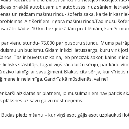
 izlicies priekšā autobusam un autobusss ir uz sāniem ietrieci
rēnas un redzam mašīnu rindu- šoferis saka, ka tie ir kāznieki
problēmas. Aiz šerifiem ir gara mašīnu rinda.Tad mūsu šoferī
visai ātri kādus 10 km bez jebkādām problēmām, kamēr mums
r vienu stundu- 75.000 par pusotru stundu. Mums patrāpās
nduismu un budismu. Gidam ir līdzi lietussargs, kuru viņš ļoti
os. Tas ir būvēts uz kalna, jeb precīzāk sakot, kalns ir ieb
r lielisks stāstītājs, tagad viņš rāda bilžu sēriju, par kādu vīr
 dzīvo laimīgi ar savu ğimeni. Blakus cita sērija, kur vīrietis
imene ir nelaimīga. Gandrīz kā mūsdienās, vai ne?
ienkārši aizklātas ar plātnēm, jo musulmaņiem nav paticis skat
tās plāksnes uz savu galvu nost neņems.
r Budas piedzimšanu – kur viņš esot gājis esot uzplaukuši lot