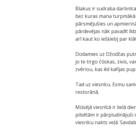
Blakus ir sudraba darbnīca
bez kuras mana turpmākā dz
pārsmējušies un apmierināti
pārdevējas nāk pavadīt līdz
arī kaut ko iešķiebj par kl
Dodamies uz Džodžas putnu t
jo te tirgo čūskas, zivis, 
zvēriņu, kas ēd kafijas pupi
Tad uz viesnīcu. Esmu same
restorānā.
Mūsējā viesnīcā ir lielā die
pilsētām ir pārpludinājuši
viesnīcu nakts veļā. Savda