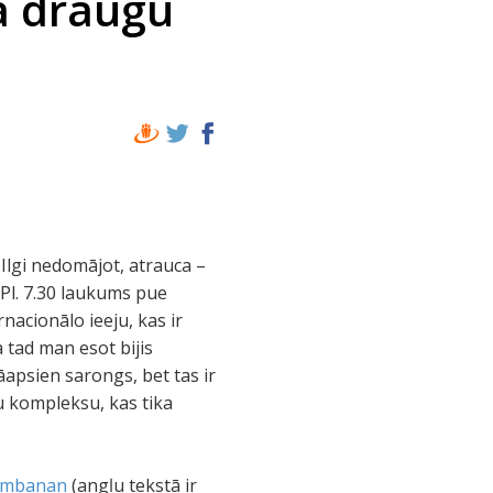
a draugu
 Ilgi nedomājot, atrauca –
 Pl. 7.30 laukums pue
nacionālo ieeju, kas ir
 tad man esot bijis
jāapsien sarongs, bet tas ir
u kompleksu, kas tika
rambanan
(angļu tekstā ir