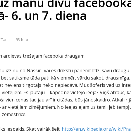
uz manu divu facebook
- 6. un 7. diena
sīšanai
93 foto
n ardievas trešajam faceboka draugam.
u izziņu no Nassir- vai es drīkstu paņemt līdzi savu draugu.
, bet satiksme tāda pati kā vienmēr, vārdu sakot, drausmīga.
at neviens tirgotājs neko nepiedāvā. Mūs šoferis ved uz inter
etējiem. Es jautāju – kāpēc ne vietējo ieeja? Viņš atrauc, ka
i vien cenas tad jau arī ir citādas, būs jānoskaidro. Atkal ir 
ar vietējiem zīmējumiem. No ieejas ejam uz temli jeb tempļ
 zemestrīcē.
ks iespaids. Skat vairāk šeit:
http://en.wikipedia.org/wiki/P