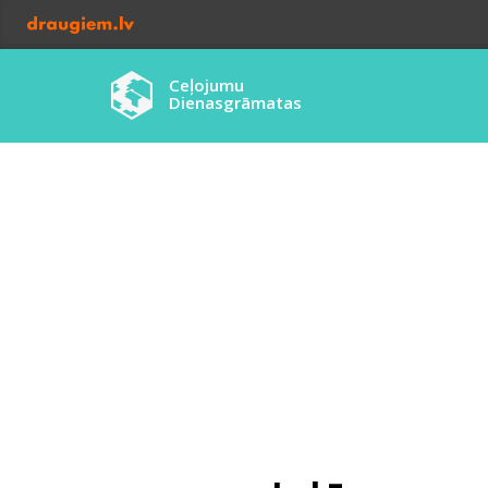
Ceļojumu
Dienasgrāmatas