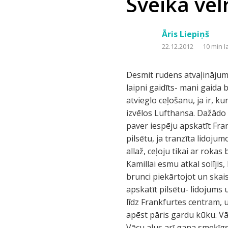
Sveika vēl
Āris Liepiņš
22.12.2012
10 min l
Desmit rudens atvaļinājuma dienas novembrī atkal esmu saņēmies doties uz Maiami tropiskajā Floridā.Esmu tur laipni gaidīts- mani gaida brālēna Māra jaukās meitenes Luna un Kamilla, un viņu mamma Ļena.Kā allaž tas ļoti atvieglo ceļošanu, ja ir, kur palikt- pie draugiem vai radiem.Laicīgi meklējot labākās cenas un lidojumus, šoreiz izvēlos Lufthansa. Dažādo aviolīniju cenas ir samērā līdzīgas, bet maršruts Edinburga- Frankfurte- Maiami vēl paver iespēju apskatīt Frankfurti, kur līdz šim nav gadījies pabūt. Līdzīgi esmu redzējis ne vienu vien Eiropas pilsētu, ja tranzīta lidojumos pieticis laika. Agrā pēcpusdienā Edinburgas lidostā sēžos nelielajā A320 lidmašīnā.Kā allaž, ceļoju tikai ar rokas bagāžu, kas stipri atvieglo pārvietošanos un saīsina gaidīšanu lidostās. Lunai un Kamillai esmu atkal solījis, ka būšu savā Skotu kiltā. Ar to jāapgūst dažas visnotaļ sievišķiīgas manieres- sēsties, brunci piekārtojot un skaisti turot ceļus cieši kopā. Frankfurtē esmu pievakarē. Tikko satumsis. Varu doties apskatīt pilsētu- lidojums uz Maiami ir nākamajā rītā. Vakars ir pavisam rēns- bez lietus un vēja.Ar vilcienu tieku līdz Frankfurtes centram, un varu nesteidzīgi izmest pa satumsušo pilsētu krietnu loku. Nelaižu garām izdevību apēst pāris gardu kūku. Vācu beķereja ir patiešām uzslavas vērta. Arī pāris kausu alus pilsētā piestāju izdzert. Vācu alus arī gana smeķīgs. Ar jo lielu prieku izmantoju izdevību atsvaidzināt krietni piemirsto vācu valodu. Zinu, ka runāju ar kļūdām, tomēr cenšos, cik varu. Pilsētā garāmgājēju uzmanību pievelk mans Skotu mundieris. Ja atklāti, tad- zinu, ka kilts allaž piesaista uzmanību, un nedaudz ar to pat "izbraucu". Kiltu esmu iegādājies jau sen, ar savu skotu kolēģu atļauju un svētību. Atrodu to esam skaistu un elegantu. Protams, ka gribētos jo vairāk savu Letiņu tautas tērpu, tomēr to sagādāt nav viegli- tad tas jāpasūta pie drēbnieka, atbilstošu manām Vidzemes saknēm- no Rūjienas puses. Apskatījis Frankfurti, krietnā vakarā atgriežos lidostā. It kā jāpasnauž būtu, taču aizraujos ar zviedru rakstnieces Selmas Lāgerlēvas grāmatu "Gēsta Berlings", un tā arī pienāk rīts. Izgājis kārtējo drošības kontroli, vēl noēdu prāvu picu (tā bija patiešām garšīga) un izdzeru kausu alus pirms tāla lidojuma. Pirmoreiz lidošu ar A380 lidmašīnu.Lidot man ļoti paticis vienmēr.Šobrīd pasaulē tas ir lielākais pasažieru gaisa kuģis.Saloni izvieto