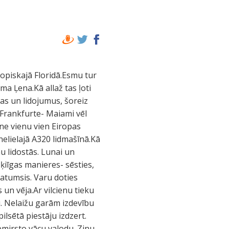
i ir daudz mazāki un klajāki, esot iekš tiem, nekā tas iedomājams no attāluma. .Brauciens cauri Evergleidas purviem. Ceļa malas norobežotas ar drāšu žogu. Lielceļš un dabas rezervāts dzīvo katrs savu dzīvi. Nojaušams, ka purvājos nezinātājam savu kāju labāk nespert. Slīkšņas stiepjas kilometriem līdz pat horizontam. Šoreiz ne viens vien aligators izrāpies pasnaust ūdens lāmu malās. Lai arī aligatori ne tuvu nav tik bīstami un agresīvi kā to radi krokodili, arī no šiem rāpuļiem labāk turēties atstatu. Purvājos saimnieko viņi, un nelūgti viesi diez, vai tur būs vēlami. Riks sagaida mani autoostā.Mājās satieku savus draugus- mazo čivauva suņuku Timonu un runci Simbu.Priecīga atkalredzēšanās visiem. Nākamajā dienā Riks mani ved uz Captiva salu Meksikas Līcī. Tā ūdens pēc krāsas, sāļuma un pat smaržas ļoti atgādina mūsu pašu jūru. Ļoti tālu ūdens ir pavisam sekls. Pastaigājos gar krastu. Putni knābā beigtās zivis, kuras izskalotas krastā. Pati daba gudri rūpējas par savu tīrību. Var apskatīt dažnedažādus augus un ziedus kāpu joslā. Pa laikam arī nopeldēties pavisam rāmajā ūdenī. Pagūstu sabildēt daudz fotogrāfiju. Dabā atrodami neskaitāmi lieliski fotomodeļi. Gan ziedi, gan putni, dzīvnieki, debesis... Atliek tikai ieraudzīt. Atpakaļceļā vēl piestājam līča krastā. Viļņos šūpojas pelikāns.Mēģinu to iekadrēt.Tomēr dzīvniekiem nevar pateikt: "Nekusties!Smaidi!" Pelikānu interesē zivis, nevis mana kamera. Tomēr viena bilde iznāk negaidīta un izteiksmīga- kad tikko noķerta gardā zivs, un pelikāns to norij, knābi atvēris kā piltuvi.Arī naskās ķirzaciņas, kuras lodā it visur, jāpagūst iekadrēt knaši. Tā paiet diena Fortmaiersā. Pilsētas plānojums joprojām šķiet neparasts (Eiropai, domāts).Milzīgus laukumus ceļu un ielu malās aizņem veikali, servisi un ēstuves.Dzīvojamās mājas šķiet kaut kur nomaskētas. Agri nākamajā rītā dodos atpakaļ uz Maiami. Ierodos autoostā agri priekšpusdienā.Tā atrodas pavisam blakus Maiami lidostai. Uz Ļenas mājām dodos ar pilsētas autobusu. Maršruts ved cauri piepilsētai. Pieturas šķiet izvietotas ik pa piecdesmit metriem.Pasažieru ādas krāsa vairumā- melna. Valoda- spāņu.Apkārt daudz autodarbnīcu- vairākas katrā kvartālā. Redzama samērā uzkrītoša netīrība un nolaistība. Veikalu telpas, aiznaglotas ar dēļ