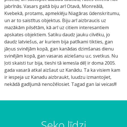
jabrīnās. Vasars gaitā biju arī Otavā, Monreālā,
Kvebekā, protams, apmeklēju Niagāras ūdenskritumu,
un ar to saistītus objektus. Biju arī aizbraucis uz
mazākām pilsētām, kā arī uz citiem interesantiem
apskates objektiem. Satiku daudz jauku cilvēku, jo
daudz latviešus, ar kuriem bija patīkami tikties, gan
jāņus svinējām kopā, gan kanādas dzimšanas dienu
svinējām kopā, gan vasaras aiziešanu u.c. svetkus. Nu
ļoti skaisti tur bija, tieshi tā iemesla dēļ ir doma 2005.
gada vasarā atkal aizšaut uz Kanādu. Ta ka visiem kam
ir iespeja uz Kanadu aizbraukt, luudzu izmantojiet,
nekādā gadījumā nenožēlosiet. Tagad gan lai veicas!!!
Seko līdzi