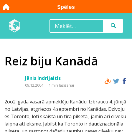
Reiz biju Kanādā
Jānis Indrijaitis
09.12.2004
1 min lasīšanai
2oo2. gada vasarā apmeklēju Kanādu. Izbraucu 4. jūnijā
no Latvijas, atgriezos 4.septembrī no Kanādas. Dzivoju
es Toronto, loti skaista un tira pilseta., jamin ari cilveku
laipna attieksme. Jabilst ka Toronto ir daudznacionāla
pilsēta, un sastopot dažādu tautību, rases cilvēku nav