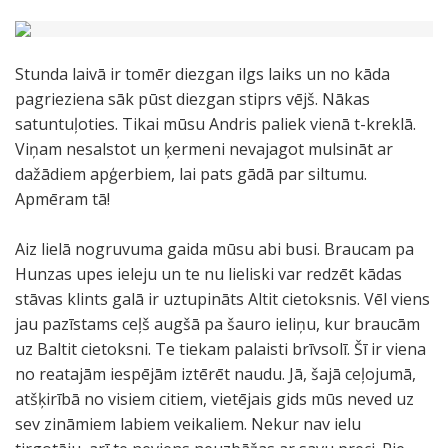
Stunda laivā ir tomēr diezgan ilgs laiks un no kāda
pagrieziena sāk pūst diezgan stiprs vējš. Nākas
satuntuļoties. Tikai mūsu Andris paliek vienā t-kreklā.
Viņam nesalstot un ķermeni nevajagot mulsināt ar
dažādiem apģerbiem, lai pats gādā par siltumu.
Apmēram tā!
Aiz lielā nogruvuma gaida mūsu abi busi. Braucam pa
Hunzas upes ieleju un te nu lieliski var redzēt kādas
stāvas klints galā ir uztupināts Altit cietoksnis. Vēl viens
jau pazīstams ceļš augšā pa šauro ieliņu, kur braucām
uz Baltit cietoksni. Te tiekam palaisti brīvsolī. Šī ir viena
no reatajām iespējām iztērēt naudu. Jā, šajā ceļojumā,
atšķirībā no visiem citiem, vietējais gids mūs neved uz
sev zināmiem labiem veikaliem. Nekur nav ielu