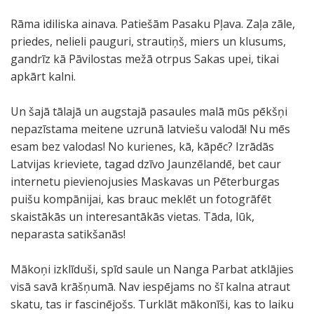
Rāma idiliska ainava. Patiešām Pasaku Pļava. Zaļa zāle,
priedes, nelieli pauguri, strautiņš, miers un klusums,
gandrīz kā Pāvilostas mežā otrpus Sakas upei, tikai
apkārt kalni.
Un šajā tālajā un augstajā pasaules malā mūs pēkšņi
nepazīstama meitene uzrunā latviešu valodā! Nu mēs
esam bez valodas! No kurienes, kā, kāpēc? Izrādās
Latvijas krieviete, tagad dzīvo Jaunzēlandē, bet caur
internetu pievienojusies Maskavas un Pēterburgas
puišu kompānijai, kas brauc meklēt un fotogrāfēt
skaistākās un interesantākās vietas. Tāda, lūk,
neparasta satikšanās!
Mākoņi izklīduši, spīd saule un Nanga Parbat atklājies
visā savā krāšņumā. Nav iespējams no šī kalna atraut
skatu, tas ir fascinējošs. Turklāt mākonīši, kas to laiku