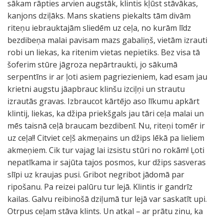
sākam rāpties arvien augstāk, klintis kļūst stāvākas,
kanjons dziļāks. Mans skatiens piekalts tām divām
riteņu iebrauktajām sliedēm uz ceļa, no kurām līdz
bezdibeņa malai pavisam mazs gabaliņš, vietām izrauti
robi un liekas, ka ritenim vietas nepietiks. Bez visa tā
šoferim stūre jāgroza nepārtraukti, jo sākumā
serpentīns ir ar ļoti asiem pagriezieniem, kad esam jau
krietni augstu jāapbrauc klinšu izciļņi un strautu
izrautās gravas. Izbraucot kārtējo aso līkumu apkārt
klintij, liekas, ka džipa priekšgals jau tāri ceļa malai un
mēs taisnā ceļā braucam bezdibenī. Nu, riteņi tomēr ir
uz ceļa!! Citviet ceļš akmeņains un džips lēkā pa lieliem
akmeņiem. Cik tur vajag lai izsistu stūri no rokām! Ļoti
nepatīkama ir sajūta tajos posmos, kur džips sasveras
slīpi uz kraujas pusi. Gribot negribot jādomā par
ripošanu. Pa reizei palūru tur lejā. Klintis ir gandrīz
kailas. Galvu reibinošā dziļumā tur lejā var saskatīt upi.
Otrpus ceļam stāva klints. Un atkal – ar prātu zinu, ka