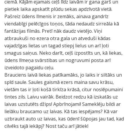
ciemā. Kājām ejamais ceļš līdz laivām ir gana garš un
pietiek laika apskatīt plūdu sekas apdzīvotā vietā.
Pašreiz ūdens līmenis ir zemāks, ainava gandrīz
viendabīgi pelēcīgos toņos, tāda nedaudz sirreāla kā
fantāzijas filmās. Pretī nāk daudz vietējo. Viņi
atbraukuši no ezera otra gala un atveduši kādas
vajadzīgas lietas un tagad stiepj lielus un arī ļoti
smagus saiņus. Neko darīt, ceļš izpostīts un, kā liekas,
ūdens līmeņa svārstibas un nogruvumi posta arī
izveidoto pagaidu ceļu.
Brauciens laivā liekas patīkamāks, jo laiks ir siltāks un
spīd saule. Saules gaismā ezers maina savu krāsu,
vietām tas ir ļoti košā tirkīza krāsā, citur noslēpumaini
tintes zils. Laivu vairāk. Beidzot redzu kā izskatās uz
laivas uzstutēts džips! Apbrīnojami! Sameklēju bildi ar
lielāku braucamo uz laivas. Kā tas iespējams? Kā var
uzbraukt auto uz laivas, kas ūdenī šūpojas jau tad, kad
cilvēks tajā iekāpj? Nost taču arī jātiek!