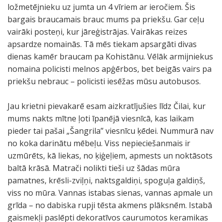
ložmetējnieku uz jumta un 4 vīriem ar ieročiem. Šis
bargais braucamais brauc mums pa priekšu. Gar ceļu
vairāki posteņi, kur jāreģistrājas. Vairākas reizes
apsardze nomainās. Tā mēs tiekam apsargāti divas
dienas kamēr braucam pa Kohistānu. Vēlāk armijniekus
nomaina policisti melnos apģērbos, bet beigās vairs pa
priekšu nebrauc – policisti iesēžas mūsu autobusos.
Jau krietni pievakarē esam aizkratījušies līdz Čilai, kur
mums nakts mītne ļoti īpanējā viesnīcā, kas laikam
pieder tai pašai „Šangrila” viesnīcu ķēdei. Nummurā nav
no koka darinātu mēbeļu. Viss nepieciešanmais ir
uzmūrēts, kā liekas, no ķiģeļiem, apmests un noktāsots
baltā krāsā. Matrači nolikti tieši uz šādas mūra
pamatnes, krēsli-zviļņi, naktsgaldiņi, spoguļa galdiņš,
viss no mūra. Vannas istabas sienas, vannas apmale un
grīda – no dabiska rupji tēsta akmens plāksnēm. Istabā
gaismekļi paslēpti dekoratīvos caurumotos keramikas