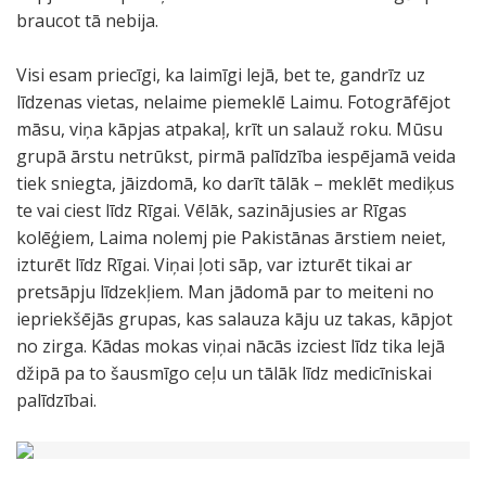
braucot tā nebija.
Visi esam priecīgi, ka laimīgi lejā, bet te, gandrīz uz
līdzenas vietas, nelaime piemeklē Laimu. Fotogrāfējot
māsu, viņa kāpjas atpakaļ, krīt un salauž roku. Mūsu
grupā ārstu netrūkst, pirmā palīdzība iespējamā veida
tiek sniegta, jāizdomā, ko darīt tālāk – meklēt mediķus
te vai ciest līdz Rīgai. Vēlāk, sazinājusies ar Rīgas
kolēģiem, Laima nolemj pie Pakistānas ārstiem neiet,
izturēt līdz Rīgai. Viņai ļoti sāp, var izturēt tikai ar
pretsāpju līdzekļiem. Man jādomā par to meiteni no
iepriekšējās grupas, kas salauza kāju uz takas, kāpjot
no zirga. Kādas mokas viņai nācās izciest līdz tika lejā
džipā pa to šausmīgo ceļu un tālāk līdz medicīniskai
palīdzībai.