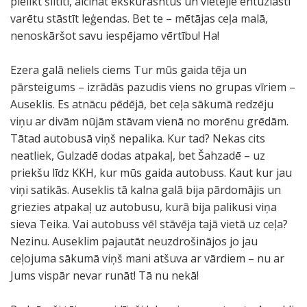
pielikt šiltīti, aicināt ekskurasntus un vietējie entuziasti
varētu stāstīt leģendas. Bet te – mētājas ceļa malā,
nenoskāršot savu iespējamo vērtību! Ha!
Ezera galā neliels ciems Tur mūs gaida tēja un
pārsteigums – izrādās pazudis viens no grupas vīriem –
Auseklis. Es atnācu pēdējā, bet ceļa sākumā redzēju
viņu ar divām nūjām stāvam vienā no morēnu grēdām.
Tātad autobusā viņš nepalika. Kur tad? Nekas cits
neatliek, Gulzadē dodas atpakaļ, bet Šahzadē – uz
priekšu līdz KKH, kur mūs gaida autobuss. Kaut kur jau
viņi satikās. Auseklis tā kalna galā bija pārdomājis un
griezies atpakaļ uz autobusu, kurā bija palikusi viņa
sieva Teika. Vai autobuss vēl stāvēja tajā vietā uz ceļa?
Nezinu. Auseklim pajautāt neuzdrošinājos jo jau
ceļojuma sākumā viņš mani atšuva ar vārdiem – nu ar
Jums vispār nevar runāt! Tā nu nekā!