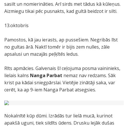
sasilt un nomierināties. Arī sirds met tādus kā kūleņus.
Aizmiegu tikai pēc pusnakts, kad gultā beidzot ir silti.
13.oktobris
Pamostos, kā jau ierasts, ap pussešiem. Negribās līst
no gultas ārā. Naktī tomēr ir bijis zem nulles, zāle
apsalusi un mazajās peļķītēs ledus.
Rīts apmācies. Galvenais šī ceļojuma posma vaininieks,
lielais kalns
Nanga Parbat
nemaz nav redzams. Sāk
krist pa kādai sniegpārslai. Vietējie zinātāji saka, var
cerēt, ka ap 9-iem Nanga Parbat atsegsies.
Nokalnītē kūp dūmi. Izrādās tur lielā mucā, kurinot
apakšā uguni, tiek sildīts ūdens. Drusku lejāk dušas