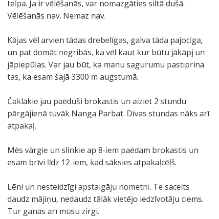
telpa. Ja ir vēlēšanās, var nomazgāties siltā dušā.
Vēlēšanās nav. Nemaz nav.
Kājas vēl arvien tādas drebelīgas, galva tāda pajocīga,
un pat domāt negribās, ka vēl kaut kur būtu jākāpj un
jāpiepūlas. Var jau būt, ka manu sagurumu pastiprina
tas, ka esam šajā 3300 m augstumā.
Čaklākie jau paēduši brokastis un aiziet 2 stundu
pārgājienā tuvāk Nanga Parbat. Divas stundas nāks arī
atpakaļ.
Mēs vārgie un slinkie ap 8-iem paēdam brokastis un
esam brīvi līdz 12-iem, kad sāksies atpakaļcēļš.
Lēni un nesteidzīgi apstaigāju nometni. Te sacelts
daudz mājiņu, nedaudz tālāk vietējo iedzīvotāju ciems.
Tur ganās arī mūsu zirgi.