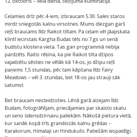
12. oktobris – lielā diena, ceļojuma kulminācija.
Ceļamies drīz pēc 4-iem, izbraucam 5.30. Sales staros
mirdz sniegotās kalnu virsotnes. Mums diezgan garš
ceļš braucams līdz Raikot tiltam. Pa ceļam vēl jāapskata
klintī iecirstais Kargha Budas tēls no 7.gs un senā
budistu klostera vieta. Tas gan programmā nebija
pardzēts. Raitis rēķina, ka pie Raikot tilta džipos
vajadzētu sēsties ne vēlāk kā 14-os, jo džipu ceļš
paņems 1,5 stundas, pēc tam kāpšana līdz Fairy
Meadows – vēl 3. stundas, bet 18-os jau strauji sāk
satumst.
Bet braucam nesteidzoties. Lēnā garā aizejam līdz
Budam, fotogrāfējam, priecājamies par skaisto skatu
un seno ūdensdzirnavu paliekām. Nākošā pietura vietā,
kur sanāk kopā trīs grandiozās kalnu grēdas –
Karakorum, Himalaji un Hindukušs. Patiešām iespaidīgi.