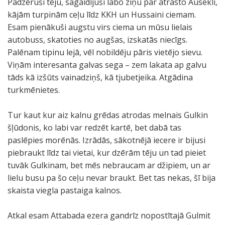
Padzēruši tēju, sagaidījuši labo ziņu par atrasto Ausekli,
kājām turpinām ceļu līdz KKH un Hussaini ciemam.
Esam pienākuši augstu virs ciema un mūsu lielais
autobuss, skatoties no augšas, izskatās niecīgs.
Palēnam tipinu lejā, vēl nobildēju pāris vietējo sievu.
Viņām interesanta galvas sega – zem lakata ap galvu
tāds kā izšūts vainadziņš, kā tjubetjeika. Atgādina
turkmēnietes.
Tur kaut kur aiz kalnu grēdas atrodas melnais Gulkin
šļūdonis, ko labi var redzēt kartē, bet dabā tas
paslēpies morēnās. Izrādās, sākotnējā iecere ir bijusi
piebraukt līdz tai vietai, kur dzērām tēju un tad pieiet
tuvāk Gulkinam, bet mēs nebraucam ar džipiem, un ar
lielu busu pa šo ceļu nevar braukt. Bet tas nekas, šī bija
skaista viegla pastaiga kalnos.
Atkal esam Attabada ezera gandrīz nopostītajā Gulmit