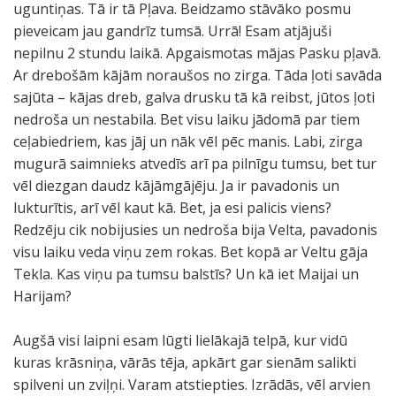
uguntiņas. Tā ir tā Pļava. Beidzamo stāvāko posmu
pieveicam jau gandrīz tumsā. Urrā! Esam atjājuši
nepilnu 2 stundu laikā. Apgaismotas mājas Pasku pļavā.
Ar drebošām kājām noraušos no zirga. Tāda ļoti savāda
sajūta – kājas dreb, galva drusku tā kā reibst, jūtos ļoti
nedroša un nestabila. Bet visu laiku jādomā par tiem
ceļabiedriem, kas jāj un nāk vēl pēc manis. Labi, zirga
mugurā saimnieks atvedīs arī pa pilnīgu tumsu, bet tur
vēl diezgan daudz kājāmgājēju. Ja ir pavadonis un
lukturītis, arī vēl kaut kā. Bet, ja esi palicis viens?
Redzēju cik nobijusies un nedroša bija Velta, pavadonis
visu laiku veda viņu zem rokas. Bet kopā ar Veltu gāja
Tekla. Kas viņu pa tumsu balstīs? Un kā iet Maijai un
Harijam?
Augšā visi laipni esam lūgti lielākajā telpā, kur vidū
kuras krāsniņa, vārās tēja, apkārt gar sienām salikti
spilveni un zviļņi. Varam atstiepties. Izrādās, vēl arvien