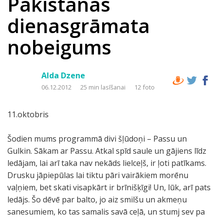
Pakistānas
dienasgrāmata
nobeigums
Alda Dzene
06.12.2012
25 min lasīšanai
12 foto
11.oktobris
Šodien mums programmā divi šļūdoņi – Passu un
Gulkin. Sākam ar Passu. Atkal spīd saule un gājiens līdz
ledājam, lai arī taka nav nekāds lielceļš, ir ļoti patīkams.
Drusku jāpiepūlas lai tiktu pāri vairākiem morēnu
vaļņiem, bet skati visapkārt ir brīnišķīgi! Un, lūk, arī pats
ledājs. Šo dēvē par balto, jo aiz smilšu un akmeņu
sanesumiem, ko tas samalis savā ceļā, un stumj sev pa