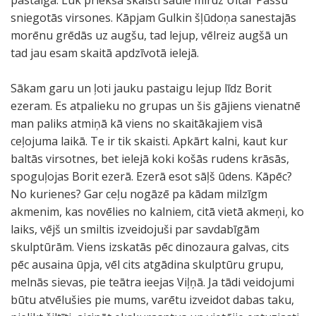
pastaigā. Lūk priekšā skaisti saulē mirdz Ultar Passu
sniegotās virsones. Kāpjam Gulkin šļūdoņa sanestajās
morēnu grēdās uz augšu, tad lejup, vēlreiz augšā un
tad jau esam skaitā apdzīvotā ielejā.
Sākam garu un ļoti jauku pastaigu lejup līdz Borit
ezeram. Es atpalieku no grupas un šis gājiens vienatnē
man paliks atmiņā kā viens no skaitākajiem visā
ceļojuma laikā. Te ir tik skaisti. Apkārt kalni, kaut kur
baltās virsotnes, bet ielejā koki košās rudens krāsās,
spoguļojas Borit ezerā. Ezerā esot sāļš ūdens. Kāpēc?
No kurienes? Gar ceļu nogāzē pa kādam milzīgm
akmenim, kas novēlies no kalniem, citā vietā akmeņi, ko
laiks, vējš un smiltis izveidojuši par savdabīgām
skulptūrām. Viens izskatās pēc dinozaura galvas, cits
pēc ausaina ūpja, vēl cits atgādina skulptūru grupu,
melnās sievas, pie teātra ieejas Viļņā. Ja tādi veidojumi
būtu atvēlušies pie mums, varētu izveidot dabas taku,