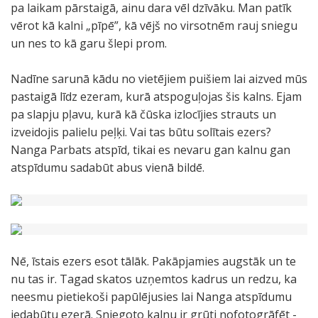
pa laikam pārstaigā, ainu dara vēl dzīvāku. Man patīk
vērot kā kalni „pīpē”, kā vējš no virsotnēm rauj sniegu
un nes to kā garu šlepi prom.
Nadīne sarunā kādu no vietējiem puišiem lai aizved mūs
pastaigā līdz ezeram, kurā atspoguļojas šis kalns. Ejam
pa slapju pļavu, kurā kā čūska izlocījies strauts un
izveidojis palielu peļķi. Vai tas būtu solītais ezers?
Nanga Parbats atspīd, tikai es nevaru gan kalnu gan
atspīdumu sadabūt abus vienā bildē.
Nē, īstais ezers esot tālāk. Pakāpjamies augstāk un te
nu tas ir. Tagad skatos uzņemtos kadrus un redzu, ka
neesmu pietiekoši papūlējusies lai Nanga atspīdumu
iedabūtu ezerā. Sniegoto kalnu ir grūti nofotogrāfēt -