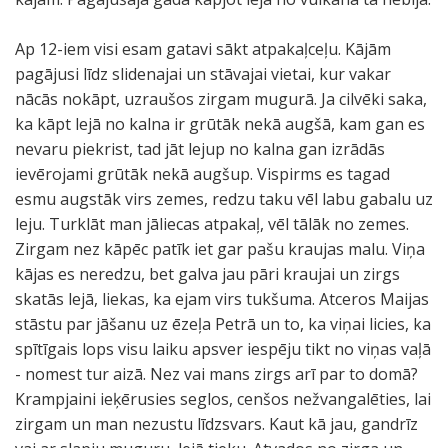
Ap 12-iem visi esam gatavi sākt atpakaļceļu. Kājām
pagājusi līdz slidenajai un stāvajai vietai, kur vakar
nācās nokāpt, uzraušos zirgam mugurā. Ja cilvēki saka,
ka kāpt lejā no kalna ir grūtāk nekā augšā, kam gan es
nevaru piekrist, tad jāt lejup no kalna gan izrādās
ievērojami grūtāk nekā augšup. Vispirms es tagad
esmu augstāk virs zemes, redzu taku vēl labu gabalu uz
leju. Turklāt man jāliecas atpakaļ, vēl tālāk no zemes.
Zirgam nez kāpēc patīk iet gar pašu kraujas malu. Viņa
kājas es neredzu, bet galva jau pāri kraujai un zirgs
skatās lejā, liekas, ka ejam virs tukšuma. Atceros Maijas
stāstu par jāšanu uz ēzeļa Petrā un to, ka viņai licies, ka
spītīgais lops visu laiku apsver iespēju tikt no viņas vaļā
- nomest tur aizā. Nez vai mans zirgs arī par to domā?
Krampjaini ieķērusies seglos, cenšos nežvangalēties, lai
zirgam un man nezustu līdzsvars. Kaut kā jau, gandrīz