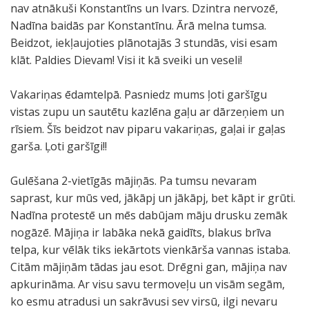
nav atnākuši Konstantīns un Ivars. Dzintra nervozē,
Nadīna baidās par Konstantīnu. Ārā melna tumsa.
Beidzot, iekļaujoties plānotajās 3 stundās, visi esam
klāt. Paldies Dievam! Visi it kā sveiki un veseli!
Vakariņas ēdamtelpā. Pasniedz mums ļoti garšīgu
vistas zupu un sautētu kazlēna gaļu ar dārzeņiem un
rīsiem. Šīs beidzot nav piparu vakariņas, gaļai ir gaļas
garša. Ļoti garšīgi!!
Gulēšana 2-vietīgās mājiņās. Pa tumsu nevaram
saprast, kur mūs ved, jākāpj un jākāpj, bet kāpt ir grūti.
Nadīna protestē un mēs dabūjam māju drusku zemāk
nogāzē. Mājiņa ir labāka nekā gaidīts, blakus brīva
telpa, kur vēlāk tiks iekārtots vienkārša vannas istaba.
Citām mājiņām tādas jau esot. Drēgni gan, mājiņa nav
apkurināma. Ar visu savu termoveļu un visām segām,
ko esmu atradusi un sakrāvusi sev virsū, ilgi nevaru