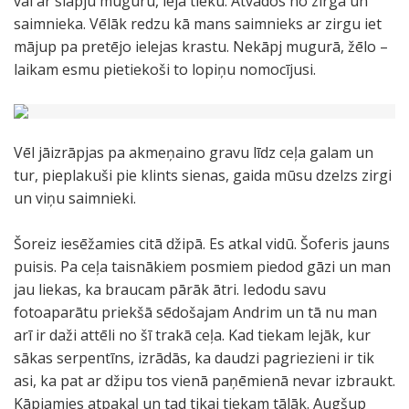
vai ar slapju muguru, lejā tieku. Atvados no zirga un
saimnieka. Vēlāk redzu kā mans saimnieks ar zirgu iet
mājup pa pretējo ielejas krastu. Nekāpj mugurā, žēlo –
laikam esmu pietiekoši to lopiņu nomocījusi.
Vēl jāizrāpjas pa akmeņaino gravu līdz ceļa galam un
tur, pieplakuši pie klints sienas, gaida mūsu dzelzs zirgi
un viņu saimnieki.
Šoreiz iesēžamies citā džipā. Es atkal vidū. Šoferis jauns
puisis. Pa ceļa taisnākiem posmiem piedod gāzi un man
jau liekas, ka braucam pārāk ātri. Iedodu savu
fotoaparātu priekšā sēdošajam Andrim un tā nu man
arī ir daži attēli no šī trakā ceļa. Kad tiekam lejāk, kur
sākas serpentīns, izrādās, ka daudzi pagriezieni ir tik
asi, ka pat ar džipu tos vienā paņēmienā nevar izbraukt.
Kāpjamies atpakaļ un tad tikai tiekam tālāk. Augšup