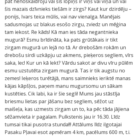
pat nenoskaidroju vai šis lopiņš ir viņš vai viņa un vai
šis mazais dzīvnieks tiešām ir zirgs? Kaut kur dzirdēju –
ponijs, Ivars teica mūlis, vai nav vienalga. Manējais
sadusmojas uz blakus esošo zirgu, zviedz un mēģina
tam iekost. Re kāds! Kā man ies tāda negantnieka
mugurā? Esmu brīdināta, ka pats grūtākais ir tikt
zirgam mugurā un lejā no tā. Ar drebošām rokām un
drebošu sirdi uzkāpju uz akmens, pieķeros segliem, vīrs
saka, lec! Kur un kā lekt? Vārdu sakot ar divu vīru pūlēm
esmu uzstutēta zirgam mugurā. Tas ir tik augstu no
zemes! Ieķeros turētājā, mans saimnieks ieriktē manas
kājas kāpšļos, paņem manu mugursomu un sākam
kustēties. Cik labi, ka ir šie segli! Mums jau stāstīja
briesmu lietas par jāšanu bez segliem, sēžot uz
maišeļa, kas uzmests zirgam un to, ka pēc tāda jājiena
sēžamvieta ir pagalam. Pulkstenis jau ir 16.30. Līdz
tumsai tikai pusotra stunda!!! Attālums līdz ilgotajai
Pasaku Pļavai esot apmēram 4 km, pacēlums 600 m, t.i.