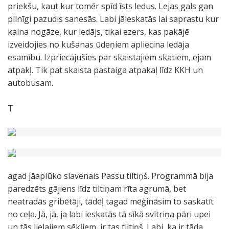
priekšu, kaut kur tomēr spīd īsts ledus. Lejas gals gan
pilnīgi pazudis sanesās. Labi jāieskatās lai saprastu kur
kalna nogāze, kur ledājs, tikai ezers, kas pakājē
izveidojies no kušanas ūdeņiem apliecina ledāja
esamību. Izpriecājušies par skaistajiem skatiem, ejam
atpakļ. Tik pat skaista pastaiga atpakaļ līdz KKH un
autobusam.
T
agad jāaplūko slavenais Passu tiltiņš. Programmā bija
paredzēts gājiens līdz tiltiņam rīta agrumā, bet
neatradās gribētāji, tādēļ tagad mēģināsim to saskatīt
no ceļa. Jā, jā, ja labi ieskatās tā sīkā svītriņa pāri upei
un tās lielajiem sēkļiem, ir tas tiltiņš. Labi, ka ir tāda