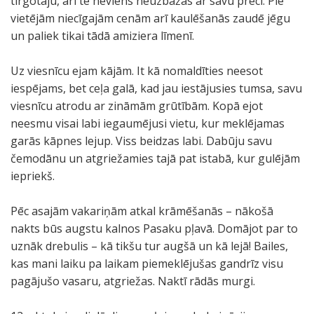
tirgotāju, arī te neviens neuzbāžas ar savu preci. Pie
vietējām niecīgajām cenām arī kaulēšanās zaudē jēgu
un paliek tikai tādā amiziera līmenī.
Uz viesnīcu ejam kājām. It kā nomaldīties neesot
iespējams, bet ceļa galā, kad jau iestājusies tumsa, savu
viesnīcu atrodu ar zināmām grūtībām. Kopā ejot
neesmu visai labi iegaumējusi vietu, kur meklējamas
garās kāpnes lejup. Viss beidzas labi. Dabūju savu
čemodānu un atgriežamies tajā pat istabā, kur gulējām
iepriekš.
Pēc asajām vakariņām atkal krāmēšanās – nākošā
nakts būs augstu kalnos Pasaku pļavā. Domājot par to
uznāk drebulis – kā tikšu tur augšā un kā lejā! Bailes,
kas mani laiku pa laikam piemeklējušas gandrīz visu
pagājušo vasaru, atgriežas. Naktī rādās murgi.