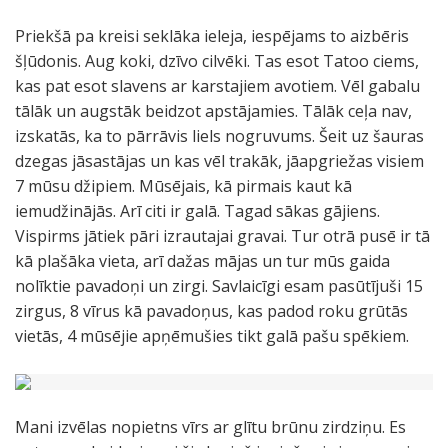
Priekšā pa kreisi seklāka ieleja, iespējams to aizbēris
šļūdonis. Aug koki, dzīvo cilvēki. Tas esot Tatoo ciems,
kas pat esot slavens ar karstajiem avotiem. Vēl gabalu
tālāk un augstāk beidzot apstājamies. Tālāk ceļa nav,
izskatās, ka to pārrāvis liels nogruvums. Šeit uz šauras
dzegas jāsastājas un kas vēl trakāk, jāapgriežas visiem
7 mūsu džipiem. Mūsējais, kā pirmais kaut kā
iemudžinājās. Arī citi ir galā. Tagad sākas gājiens.
Vispirms jātiek pāri izrautajai gravai. Tur otrā pusē ir tā
kā plašāka vieta, arī dažas mājas un tur mūs gaida
nolīktie pavadoņi un zirgi. Savlaicīgi esam pasūtījuši 15
zirgus, 8 vīrus kā pavadoņus, kas padod roku grūtās
vietās, 4 mūsējie apņēmušies tikt galā pašu spēkiem.
Mani izvēlas nopietns vīrs ar glītu brūnu zirdziņu. Es