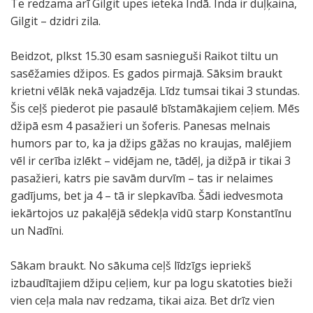
Te redzama arī Gilgit upes ieteka Indā. Inda ir duļķaina,
Gilgit – dzidri zila.
Beidzot, plkst 15.30 esam sasnieguši Raikot tiltu un
sasēžamies džipos. Es gados pirmajā. Sāksim braukt
krietni vēlāk nekā vajadzēja. Līdz tumsai tikai 3 stundas.
Šis ceļš piederot pie pasaulē bīstamākajiem ceļiem. Mēs
džipā esm 4 pasažieri un šoferis. Panesas melnais
humors par to, ka ja džips gāžas no kraujas, malējiem
vēl ir cerība izlēkt – vidējam ne, tādēļ, ja dižpā ir tikai 3
pasažieri, katrs pie savām durvīm – tas ir nelaimes
gadījums, bet ja 4 – tā ir slepkavība. Šādi iedvesmota
iekārtojos uz pakaļējā sēdekļa vidū starp Konstantīnu
un Nadīni.
Sākam braukt. No sākuma ceļš līdzīgs iepriekš
izbaudītajiem džipu ceļiem, kur pa logu skatoties bieži
vien ceļa mala nav redzama, tikai aiza. Bet drīz vien