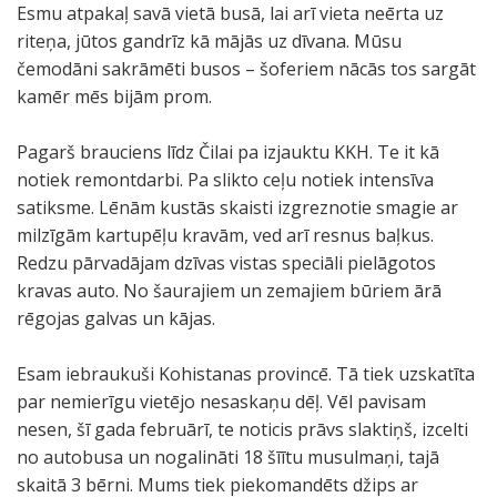
Esmu atpakaļ savā vietā busā, lai arī vieta neērta uz
riteņa, jūtos gandrīz kā mājās uz dīvana. Mūsu
čemodāni sakrāmēti busos – šoferiem nācās tos sargāt
kamēr mēs bijām prom.
Pagarš brauciens līdz Čilai pa izjauktu KKH. Te it kā
notiek remontdarbi. Pa slikto ceļu notiek intensīva
satiksme. Lēnām kustās skaisti izgreznotie smagie ar
milzīgām kartupēļu kravām, ved arī resnus baļkus.
Redzu pārvadājam dzīvas vistas speciāli pielāgotos
kravas auto. No šaurajiem un zemajiem būriem ārā
rēgojas galvas un kājas.
Esam iebraukuši Kohistanas provincē. Tā tiek uzskatīta
par nemierīgu vietējo nesaskaņu dēļ. Vēl pavisam
nesen, šī gada februārī, te noticis prāvs slaktiņš, izcelti
no autobusa un nogalināti 18 šīītu musulmaņi, tajā
skaitā 3 bērni. Mums tiek piekomandēts džips ar