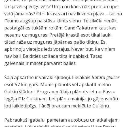
Un ja vēl spēcīgs vējš? Un ja nu kāds nāk pretī un upes
vidū jāmainās? Otrs krasts arī nav līdzena pļava – taciņa
līkumo augšup pa stāvu klints sienu. Te cilvēki nenāk
pastaigāties tukšām rokām. Gandrīz katram kaut kas
nesams uz muguras. Pretējā krastā esot tikai lauki,
tātad raža uz muguras jāpārnes pa šo tiltiņu. Es
apbrīnoju vietējos iedzīvotājus. Nevar būt, ka viņiem
nav bail. Baidīties uz šāda tilta ir dabiski. Tātad
galvenais ir mācēt pārvarēt bailes.
Šajā apkārtnē ir vairāki šļūdoņi. Lielākais
Batura glaicer
esot 57 km garš. Mums plānots vēl apskatīt melno
Gulkin šļūdoni. Programmā bija plānots iet no Passu
legāja līdz Gulkinam, bet plānu mainīja, jo gājiens būtu
ļoti laikietilpīgs. Tādēļ braucam meklēt to Gulkinu.
Pabraukuši gabalu, pametam autobusu un atkal ejam