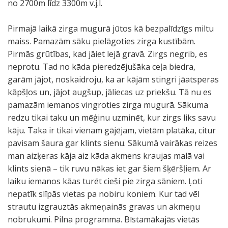
no 2700m līdz 3300m v.j.l.
Pirmajā laikā zirga mugurā jūtos kā bezpalīdzīgs miltu
maiss. Pamazām sāku pielāgoties zirga kustībām.
Pirmās grūtības, kad jāiet lejā gravā. Zirgs negrib, es
neprotu. Tad no kāda pieredzējušāka ceļa biedra,
garām jājot, noskaidroju, ka ar kājām stingri jāatsperas
kāpšļos un, jājot augšup, jāliecas uz priekšu. Tā nu es
pamazām iemanos vingroties zirga mugurā. Sākuma
redzu tikai taku un mēģinu uzminēt, kur zirgs liks savu
kāju. Taka ir tikai vienam gājējam, vietām platāka, citur
pavisam šaura gar klints sienu. Sākumā vairākas reizes
man aizķeras kāja aiz kāda akmens kraujas malā vai
klints sienā – tik ruvu nākas iet gar šiem šķēršļiem. Ar
laiku iemanos kāas turēt cieši pie zirga sāniem. Ļoti
nepatīk slīpās vietas pa nobiru koniem. Kur tad vēl
strautu izgrauztās akmeņainās gravas un akmeņu
nobrukumi. Pilna programma. Bīstamākajās vietās