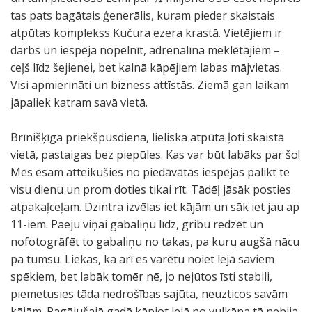
tas pats bagātais ģenerālis, kuram pieder skaistais
atpūtas komplekss Kučura ezera krastā. Vietējiem ir
darbs un iespēja nopelnīt, adrenalīna meklētājiem –
ceļš līdz šejienei, bet kalnā kāpējiem labas mājvietas.
Visi apmierināti un bizness attīstās. Ziemā gan laikam
jāpaliek katram savā vietā.
Brīnišķīga priekšpusdiena, lieliska atpūta ļoti skaistā
vietā, pastaigas bez piepūles. Kas var būt labāks par šo!
Mēs esam atteikušies no piedāvātās iespējas palikt te
visu dienu un prom doties tikai rīt. Tādēļ jāsāk posties
atpakaļceļam. Dzintra izvēlas iet kājām un sāk iet jau ap
11-iem. Paeju viņai gabaliņu līdz, gribu redzēt un
nofotogrāfēt to gabaliņu no takas, pa kuru augšā nācu
pa tumsu. Liekas, ka arī es varētu noiet lejā saviem
spēkiem, bet labāk tomēr nē, jo nejūtos īsti stabili,
piemetusies tāda nedrošības sajūta, neuzticos savām
kājām. Pagājušajā gadā kāpjot lejā no vulkāna tā nebija.