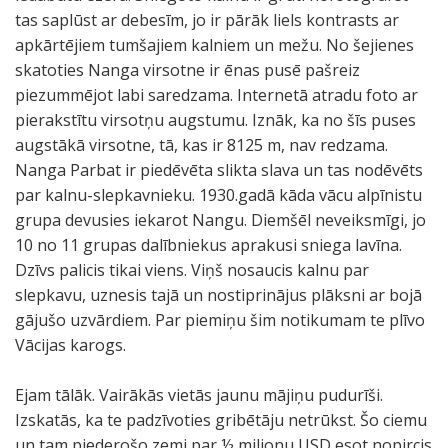
tas saplūst ar debesīm, jo ir pārāk liels kontrasts ar
apkārtējiem tumšajiem kalniem un mežu. No šejienes
skatoties Nanga virsotne ir ēnas pusē pašreiz
piezummējot labi saredzama. Internetā atradu foto ar
pierakstītu virsotņu augstumu. Iznāk, ka no šīs puses
augstākā virsotne, tā, kas ir 8125 m, nav redzama.
Nanga Parbat ir piedēvēta slikta slava un tas nodēvēts
par kalnu-slepkavnieku. 1930.gadā kāda vācu alpīnistu
grupa devusies iekarot Nangu. Diemšēl neveiksmīgi, jo
10 no 11 grupas dalībniekus aprakusi sniega lavīna.
Dzīvs palicis tikai viens. Viņš nosaucis kalnu par
slepkavu, uznesis tajā un nostiprinājus plāksni ar bojā
gājušo uzvārdiem. Par piemiņu šim notikumam te plīvo
Vācijas karogs.
Ejam tālāk. Vairākās vietās jaunu mājiņu pudurīši.
Izskatās, ka te padzīvoties gribētāju netrūkst. Šo ciemu
un tam piederošo zemi par ½ miljonu USD esot nopircis