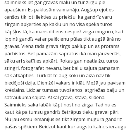
saimnieks iet gar gravas malu un tur zirgu pie
apaušiem. Es paklusām vaimanāju. Augšup ejot es
cenšos tik ļoti liekties uz priekšu, ka gandrīz varu
zirgam apķerties ap kaklu un no visa spēka turos
kāpšļos tā, ka mans dibens nespiež zirga muguru, kad
lopiņš gandīz vai ar palēcienu pūlas tikt augšā ārā no
gravas. Vienā tādā gravā zirgs paklūp un es protams
pārbīstos. Bet pamazām sapratusi kā man jāuzvedās,
sāku arī skatīties apkārt. Rokas gan neatlaižu, turos
stingri, fotogrāfēt nevaru, bet baiļu sajūta pamazām
sāk atkāpties. Turklāt te aug koki un aiza nav tik
biedējoši dziļa. Diemžēl vakars ir klāt. Mežā jau pavisam
krēslains. Līdz ar tumsas tuvošanos, atgriežas baiļu un
satraukuma sajūta. Atkal grava, stāva, slidena.
Saimnieks saka labāk kāpt nost no zirga. Tad nu es
kaut kā pa tumsu gandrīz četrāpus tieku gravai pāri.
Nu jau esmu iemanījusies tikt zirgam mugurā gandrīz
pašas spēkiem. Beidzot kaut kur augstu kalnos ieraugu