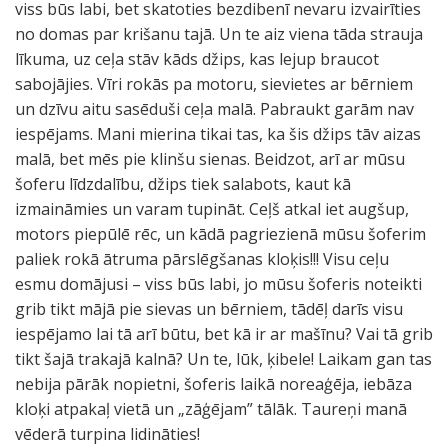
viss būs labi, bet skatoties bezdibenī nevaru izvairīties
no domas par krišanu tajā. Un te aiz viena tāda strauja
līkuma, uz ceļa stāv kāds džips, kas lejup braucot
sabojājies. Vīri rokās pa motoru, sievietes ar bērniem
un dzīvu aitu sasēduši ceļa malā. Pabraukt garām nav
iespējams. Mani mierina tikai tas, ka šis džips tāv aizas
malā, bet mēs pie klinšu sienas. Beidzot, arī ar mūsu
šoferu līdzdalību, džips tiek salabots, kaut kā
izmaināmies un varam tupināt. Ceļš atkal iet augšup,
motors piepūlē rēc, un kādā pagriezienā mūsu šoferim
paliek rokā ātruma pārslēgšanas kloķis!!! Visu ceļu
esmu domājusi – viss būs labi, jo mūsu šoferis noteikti
grib tikt mājā pie sievas un bērniem, tādēļ darīs visu
iespējamo lai tā arī būtu, bet kā ir ar mašīnu? Vai tā grib
tikt šajā trakajā kalnā? Un te, lūk, ķibele! Laikam gan tas
nebija pārāk nopietni, šoferis laikā noreaģēja, iebāza
kloķi atpakaļ vietā un „zāģējam” tālāk. Taureņi manā
vēderā turpina lidināties!