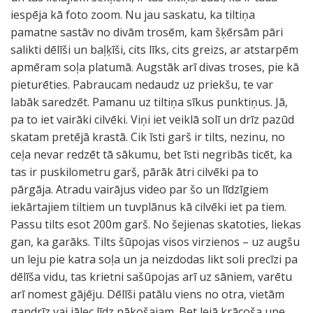
iespēja kā foto zoom. Nu jau saskatu, ka tiltiņa
pamatne sastāv no divām trosēm, kam šķērsām pāri
salikti dēlīši un baļķīši, cits līks, cits greizs, ar atstarpēm
apmēram soļa platumā. Augstāk arī divas troses, pie kā
pieturēties. Pabraucam nedaudz uz priekšu, te var
labāk saredzēt. Pamanu uz tiltiņa sīkus punktiņus. Jā,
pa to iet vairāki cilvēki. Viņi iet veiklā solī un drīz pazūd
skatam pretējā krastā. Cik īsti garš ir tilts, nezinu, no
ceļa nevar redzēt tā sākumu, bet īsti negribās ticēt, ka
tas ir puskilometru garš, pārāk ātri cilvēki pa to
pārgāja. Atradu vairājus video par šo un līdzīgiem
iekārtajiem tiltiem un tuvplānus kā cilvēki iet pa tiem.
Passu tilts esot 200m garš. No šejienas skatoties, liekas
gan, ka garāks. Tilts šūpojas visos virzienos – uz augšu
un leju pie katra soļa un ja neizdodas likt soli precīzi pa
dēlīša vidu, tas krietni sašūpojas arī uz sāniem, varētu
arī nomest gājēju. Dēlīši patālu viens no otra, vietām
gandrīz vai jālec līdz nākošajam. Bet lejā krācoša upe.