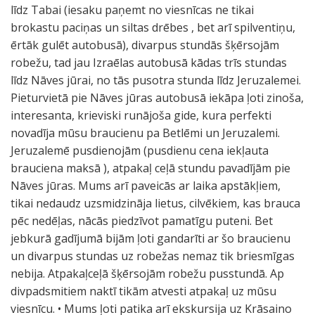
līdz Tabai (iesaku paņemt no viesnīcas ne tikai
brokastu paciņas un siltas drēbes , bet arī spilventiņu,
ērtāk gulēt autobusā), divarpus stundās šķērsojām
robežu, tad jau Izraēlas autobusā kādas trīs stundas
līdz Nāves jūrai, no tās pusotra stunda līdz Jeruzalemei.
Pieturvietā pie Nāves jūras autobusā iekāpa ļoti zinoša,
interesanta, krieviski runājoša gide, kura perfekti
novadīja mūsu braucienu pa Betlēmi un Jeruzalemi.
Jeruzalemē pusdienojām (pusdienu cena iekļauta
brauciena maksā ), atpakaļ ceļā stundu pavadījām pie
Nāves jūras. Mums arī paveicās ar laika apstākļiem,
tikai nedaudz uzsmidzināja lietus, cilvēkiem, kas brauca
pēc nedēļas, nācās piedzīvot pamatīgu puteni. Bet
jebkurā gadījumā bijām ļoti gandarīti ar šo braucienu
un divarpus stundas uz robežas nemaz tik briesmīgas
nebija. Atpakaļceļā šķērsojām robežu pusstundā. Ap
divpadsmitiem naktī tikām atvesti atpakaļ uz mūsu
viesnīcu. • Mums ļoti patika arī ekskursija uz Krāsaino