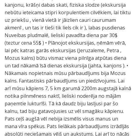
kanjonu, krāšņi dabas skati, fiziska slodze (ekskursija
nebūtu ieteicama stipri korpulentiem cilvēkiem, lai tiktu
uz priekšu , vienā vietā ir jāizlien cauri caurumam
akmenī , un tas ir tieši tik liels cik ir ), labas pusdienas
Nuveibas pludmalē, lieliski pavadīta diena par 30$
(teztur cena 55$ ) • Plānojot ekskursijas, ņēmām vērā,
lai pēc katras garās ekskursijas (Jeruzaleme, Petra ,
Mozus kalns) būtu vismaz viena pilnīga atpūtas diena
un tad nākamā īsā dienas ekskursija (jahta, kanjons ). •
Nākamais nopietnais mūsu pārbaudījums bija Mozus
kalns. Fantastisks pārbaudījums un piedzīvojums. Lai
arī mūsu kāpiens 7, 5 km garumā 2200m augstajā kalnā
notika pilnmēness naktī, lieliski noderēja no mājām
paņemtie lukturīši. Tā kā daudz biju lasījusi par šo
kalnu, tad biju gatavojusies uz vēl smagāku kāpienu.
Pats ceļš augšā vēl nebija izsmēlis visus manus un
mana vīra spēkus. Pats lielākais pārbaudījums izrādījās
absolūti neciešamais vējš un aukstums. Lai arī to nācās