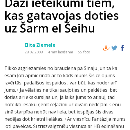
Daži ieteikumi tiem,
kas gatavojas doties
uz Šarm el Šeihu
Elita Ziemele
28.02.2008
4 min lasīšanai
55 foto
Tikko atgriezāmies no brauciena pa Sinaju ,un tā kā
esam ļoti apmierināti ar to kāds mums šis ceļojums
izvērtās, padalīšos iespaidos , var būt, kas noder arī
Jums. • Ja vēlaties ne tikai sauļoties un peldēties, bet
doties arī ekskursijās un, ja laiks jums to atļauj, tad
noteikti iesaku ņemt ceļazīmi uz divām nedēļām. Cenu
ziņā starpība nebūt nav liela, bet iespējas šīs divas
nedēļas dot krietni lielākas. • Ar viesnīcu Fantāzija mums
ļoti paveicās. Šī trīszvaigznīšu viesnīca ar HB ēdināšanu