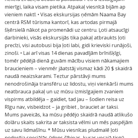
mierīgi, laika visam pietika. Atpakaļ viesnīcā bijām ap
vieniem naktī. • Visas ekskursijas ņēmām Naama Bay
centrā RSM tūrisma kantorī, kas artodas pirmajā
šķērsielā nākot pa promenādi uz centru. Ļoti atsaucīgi
darbinieki, visās ekskursijās tika pakaļ atbraukts ļoti
precīzi, visi autobusi bija ļoti labi, gidi krieviski runājoši,
zinoši. • Lai arī visas 14 dienas pavadījām brīnišķīgi,
tomēr pēdējā dienā guvām mācību visiem nākamajiem
braucieniem – vienmēr jāatstāj vismaz kādi 20 $ skaidrā
naudā neaizskarami. Teztur pārstāvji mums
nenodrošināja transfēru uz lidostu, viņi vienkārši mums
neatbrauca pakaļ un uz mūsu izmisīgajiem zvaniem
vispirms atbildēja – gaidiet, tad jau – šodien reisa uz
Rīgu nav, visbeidzot – ja gribiet , brauciet ar taksi.
Mums paveicās, ka mūsu pēdējo skaidrā naudā atlikušo
dolāru skaits sakrita ar taksista vēlmi un mēs paspējām
uz savu lidmašīnu. * Mūsu viesnīcas pludmalē ļoti
noderēja speciālās ūdens čībiņas, kuras vecajā tirgū