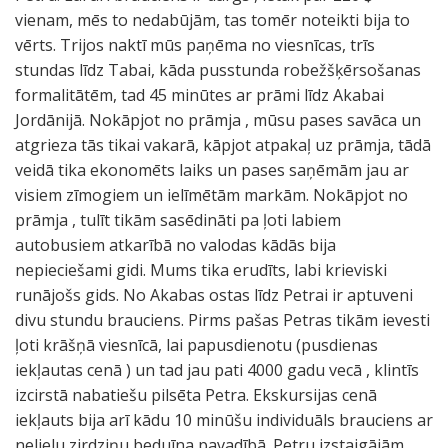
vienam, mēs to nedabūjām, tas tomēr noteikti bija to
vērts. Trijos naktī mūs paņēma no viesnīcas, trīs
stundas līdz Tabai, kāda pusstunda robežšķērsošanas
formalitātēm, tad 45 minūtes ar prāmi līdz Akabai
Jordānijā. Nokāpjot no prāmja , mūsu pases savāca un
atgrieza tās tikai vakarā, kāpjot atpakaļ uz prāmja, tādā
veidā tika ekonomēts laiks un pases saņēmām jau ar
visiem zīmogiem un ielīmētām markām. Nokāpjot no
prāmja , tulīt tikām sasēdināti pa ļoti labiem
autobusiem atkarībā no valodas kādās bija
nepieciešami gidi. Mums tika erudīts, labi krieviski
runājošs gids. No Akabas ostas līdz Petrai ir aptuveni
divu stundu brauciens. Pirms pašas Petras tikām ievesti
ļoti krāšņā viesnīcā, lai papusdienotu (pusdienas
iekļautas cenā ) un tad jau pati 4000 gadu vecā , klintīs
izcirstā nabatiešu pilsēta Petra. Ekskursijas cenā
iekļauts bija arī kādu 10 minūšu individuāls brauciens ar
nelielu zirdziņu beduīna pavadībā. Petru izstaigājām