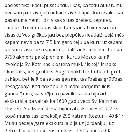
paciest tikai kādu pusstundu, likās, ka tādu aukstumu
neesam piedzīvojuši nekad dzīvē. Tāpēc ļoti iesaku šai
pasākumā ņemt līdzi visas siltās drēbes, cepures,
cimdus. Tomēr dabas skaistums jau atsver visu, un
visas dzīves grēkus jau bez piepūles neatlaiž. Lejā mēs
kāpām nevis pa to 7,5 km garo ceļu pa kuru uzkāpām
un kuru visu laiku vajadzēja dalīt ar kamieļiem, bet pa
3750 akmens pakāpieniem , kurus Mozus kalnā
izveidoja Sv. Katrīnas klostera mūki, šis ceļš ir īsāks ,
skaistāks, bet grūtāks. Augšā naktī tur būtu ļoti grūti
uzkāpt, bet lejā pa saules gaismu, tas īpašas grūtības
nesagādāja. Kad nokāpu lejā mani pārņēma liels
gandarījums, ka spēju to paveikt Jauka bija arī
ekskursija pa vairāk kā 1600 gadu veco Sv. Katrīnas
klosteri. Ap diviem dienā bijām atpakaļ viesnīcā. Viss
kopā mums tas izmaksāja 29$ katram (teztur – 40 $ ) •
Mūsu pēdējā garā ekskursija bija uz Jordāniju , uz
Petru. Lai arī brauciens ir dārgs , lētāk par 220 $