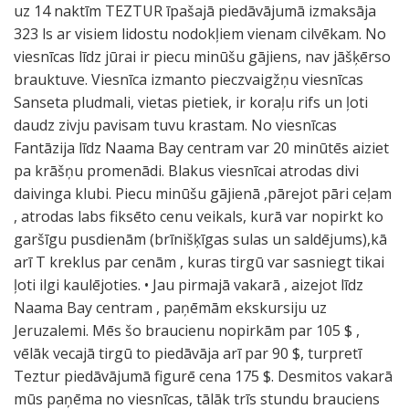
uz 14 naktīm TEZTUR īpašajā piedāvājumā izmaksāja
323 ls ar visiem lidostu nodokļiem vienam cilvēkam. No
viesnīcas līdz jūrai ir piecu minūšu gājiens, nav jāšķērso
brauktuve. Viesnīca izmanto pieczvaigžņu viesnīcas
Sanseta pludmali, vietas pietiek, ir koraļu rifs un ļoti
daudz zivju pavisam tuvu krastam. No viesnīcas
Fantāzija līdz Naama Bay centram var 20 minūtēs aiziet
pa krāšņu promenādi. Blakus viesnīcai atrodas divi
daivinga klubi. Piecu minūšu gājienā ,pārejot pāri ceļam
, atrodas labs fiksēto cenu veikals, kurā var nopirkt ko
garšīgu pusdienām (brīnišķīgas sulas un saldējums),kā
arī T kreklus par cenām , kuras tirgū var sasniegt tikai
ļoti ilgi kaulējoties. • Jau pirmajā vakarā , aizejot līdz
Naama Bay centram , paņēmām ekskursiju uz
Jeruzalemi. Mēs šo braucienu nopirkām par 105 $ ,
vēlāk vecajā tirgū to piedāvāja arī par 90 $, turpretī
Teztur piedāvājumā figurē cena 175 $. Desmitos vakarā
mūs paņēma no viesnīcas, tālāk trīs stundu brauciens