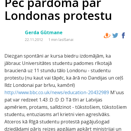
Pēc pārdoma par
Londonas protestu
Gerda Gūtmane
22.11.2012
1 min lasīšanai
Diezgan spontāni ar kursa biedru izdomājām, ka
jābrauc Universitātes studentu padomes rīkotajā
braucienā uz 11 stundu tālo Londonu - studentu
protestu (nu kaut vai tāpēc, ka ārā no Dandijas un ceļš
līdz Londonai par brīvu, kamōn!)
http://www.bbc.co.uk/news/education-20432989
M'uus
pat var redzeet 1.43 :D :D :D Tā tīri ar Latvijas
apmēriem, protams, salīdzinot - tūkstošiem, tūkstošiem
studentu, entuziasms arī krietni vien agresīvāks.
Atceros kā Rīgā studentu protestā pagājušogad
dziedādami pāris reizes apgājam apkārt ministrijai un