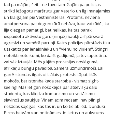
tad pa mājām, šeit - ne tuvu tam. Gajām pa policijas
strikti iežogotu maršrutu gar Vaterlō un ilgi mīņājāmies
un klaigājām pie Vestministeras. Protams, neviena
amatpersona pat degunu ārā nebāza, kaut vai tādēļ, ka
lija diezgan pamatīgi, bet nelikās, ka tas pārāk
iespaidotu aktīvistu garu (ninja2) Saukļi arī pārsvarā
agresīvi un samērā parupji. Katrs policijas pārstāvis tika
uzskatīts par ienaidnieku un ''vienu no viņiem''. Stingri
noteikti noteikumi, ko darīt gadījumā, ja tevi apcietina,
vai sāk iztaujāt. Mēs gājām procesijas noslēgumā,
afrikāņu bungu pavadībā. Samērā uzmundrinoši. Lai
gan 5 stundas ilgais oficiālais protests tāpat likās
mokošs, bet īstenībā kāda starpība - vismaz sight-
seeing! Mazliet gan nošokējos par atsevišķu daļu
studentu, kas kliedza komunismu un sociālismu
slavinošus saukļus. Viņem acīm redzami nav pilnīgi
nekādas sajēgas, kas tas ir, un ko tie abi ēd.. Dunduki.
Pirms beigām gan notināmies, jo lietus un aukstums