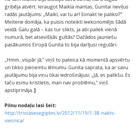
gribēja atvērt. Ieraugot Maikla mantas, Gunitai neviļus
radās jautājums: „Maikl, vai tu arī šonakt te paliksi?”
Meitene domāja, ka puisis noteikti ieekonomējis šādā
veidā. Galu galā – kas tur slikts, ja abi paliek vienā
numurā, bet atsevišķās gultās? Dažādos jauniešu
pasākumos Eiropā Gunita to bija darījusi regulāri.
„Hmm…vispār jā,” viņš to pateica kā momentā apsvērtu
un tikko pieņemtu lēmumu. Gunita saprata, ka ar savu
jautājumu bija viņu tikai iedrošinājusi. „Jā, es palikšu. Es
taču esmu kristietis, man nav problēmu,” viņš
apstiprināja.
]
Pilnu nodaļu lasi šeit:
http://tristasesegiptes.lv/2012/11/19/1-38-nakts-
viesnica/