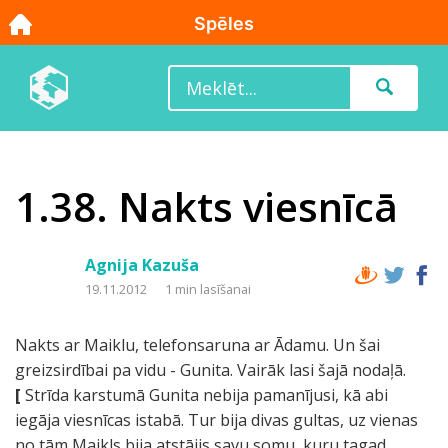
1.38. Nakts viesnīcā
Agnija Kazuša
19.11.2012
1 min lasīšanai
Nakts ar Maiklu, telefonsaruna ar Ādamu. Un šai
greizsirdībai pa vidu - Gunita. Vairāk lasi šajā nodaļā.
[
Strīda karstumā Gunita nebija pamanījusi, kā abi
iegāja viesnīcas istabā. Tur bija divas gultas, uz vienas
no tām Maikls bija atstājis savu somu, kuru tagad