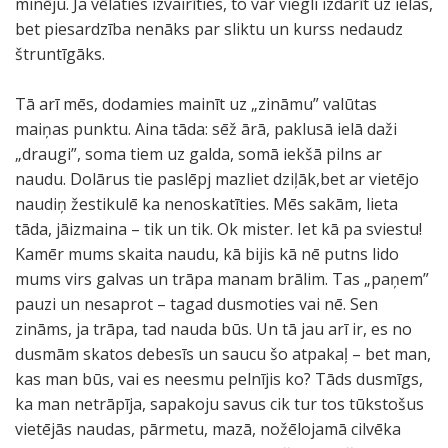
minēju. Ja vēlaties izvairīties, to var viegli izdarīt uz ielas,
bet piesardzība nenāks par sliktu un kurss nedaudz
štruntīgāks.
Tā arī mēs, dodamies mainīt uz „zināmu” valūtas
maiņas punktu. Aina tāda: sēž ārā, paklusā ielā daži
„draugi”, soma tiem uz galda, somā iekšā pilns ar
naudu. Dolārus tie paslēpj mazliet dziļāk,bet ar vietējo
naudiņ žestikulē ka nenoskatīties. Mēs sakām, lieta
tāda, jāizmaina – tik un tik. Ok mister. Iet kā pa sviestu!
Kamēr mums skaita naudu, kā bijis kā nē putns lido
mums virs galvas un trāpa manam brālim. Tas „paņem”
pauzi un nesaprot – tagad dusmoties vai nē. Sen
zināms, ja trāpa, tad nauda būs. Un tā jau arī ir, es no
dusmām skatos debesīs un saucu šo atpakaļ – bet man,
kas man būs, vai es neesmu pelnījis ko? Tāds dusmīgs,
ka man netrāpīja, sapakoju savus cik tur tos tūkstošus
vietējās naudas, pārmetu, mazā, nožēlojamā cilvēka