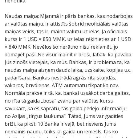
nenotika.
Naudas maiņa: Mjanmā ir pāris bankas, kas nodarbojas
ar valūtas maiņu. Ir attīstīts šobrīd neoficiālais valūtas
maiņas veids, tas ir, mainīt valūtu uz ielas. Ja oficiālais
kurss ir 1 USD = 850 MMK, uz ielas rēķinieties ar 1 USD
= 840 MMK. Nevēlos šo nerātno nišu reklamēt, jo
domājiet paši. Ne visur mainīt ir droši, labāk, ka pavada
Jūs zinošs vietējais, kā mūs. Bankās, ir problēma tā, ka
naudas maiņa aizņem daudz laika, uzskaite, kopijas u.c.
padarīšana. Bankas nestrādā agrās rīta stundās,
vakaros, brīvdienās. ATM automātu tikpat kā nav.
Normāla prakse ir tā, ka, bankai uzsākot darba gaitas,
no rīta tā gaida „bosa” zvanu par valūtas kursu,
savukārt, kā es sapratu, tas gaida pēdējo informāciju
no Āzijas „tirgus laukuma”. Tātad, Jums var gadīties
brīži, ka plkst. 10 Banka ir vaļā, bet neviens Jums
nemainīs naudu, teiks lai gaida un iemesls, tas ko