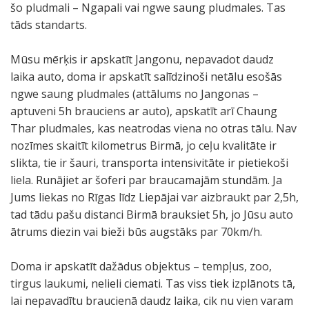
šo pludmali – Ngapali vai ngwe saung pludmales. Tas
tāds standarts.
Mūsu mērķis ir apskatīt Jangonu, nepavadot daudz
laika auto, doma ir apskatīt salīdzinoši netālu esošās
ngwe saung pludmales (attālums no Jangonas –
aptuveni 5h brauciens ar auto), apskatīt arī Chaung
Thar pludmales, kas neatrodas viena no otras tālu. Nav
nozīmes skaitīt kilometrus Birmā, jo ceļu kvalitāte ir
slikta, tie ir šauri, transporta intensivitāte ir pietiekoši
liela. Runājiet ar šoferi par braucamajām stundām. Ja
Jums liekas no Rīgas līdz Liepājai var aizbraukt par 2,5h,
tad tādu pašu distanci Birmā brauksiet 5h, jo Jūsu auto
ātrums diezin vai bieži būs augstāks par 70km/h.
Doma ir apskatīt dažādus objektus – tempļus, zoo,
tirgus laukumi, nelieli ciemati. Tas viss tiek izplānots tā,
lai nepavadītu braucienā daudz laika, cik nu vien varam