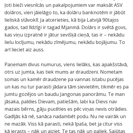
ļoti bieži viesnīcās un pakalpojumiem var maksāt ASV
dolāros, vien jāielāgo to, ka dolāru banknotēm ir jābūt
lieliskā stāvoklī. Ja atcerieties, kā bija Latvijā 90tajos
gados, tad līdzīgi ir tagad Mjanmā. Dolārs ir svētā govs,
kas viņu izpratnē ir jātur sevišķā cieņā, tas ir – nekādu
lielu locījumu, nekādu zīmējumu, nekādu bojājumu. To
arī lieciet aiz auss.
Paņemam divus numurus, viens lielāks, kas apakšstāvā,
otrs uz jumta, kas tiek mums ar draudzeni. Nometam
somas un kamēr draudzene pa vannas istabu pucējas
un kas nu tur parasti jādara tām sievietēm, tikmēr es pa
jumtu gozējos un baudu Jangonas panorāmu. Te man
jāsaka, paldies Dievam, patiešām, labi ka Dievs nav
mazais bērns, gāju pucēties es pēc viņas nevis otrādies.
Gadījās kā nē, sanāca nadambēt podu. Nu ne vairāk un
ne mazāk. Viss kā parasti, nekā īpaša, bet ja citur viss
kā ierasts – nāk un aiziet. Te tas nāk un paliek. Sajūtas