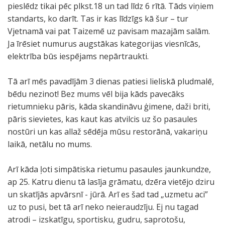
pieslēdz tikai pēc plkst.18 un tad līdz 6 rītā. Tāds viņiem
standarts, ko darīt. Tas ir kas līdzīgs kā šur – tur
Vjetnamā vai pat Taizemē uz pavisam mazajām salām.
Ja īrēsiet numurus augstākas kategorijas viesnīcās,
elektrība būs iespējams nepārtraukti.
Tā arī mēs pavadījām 3 dienas patiesi lieliskā pludmalē,
bēdu nezinot! Bez mums vēl bija kāds pavecāks
rietumnieku pāris, kāda skandināvu ģimene, daži briti,
pāris sievietes, kas kaut kas atvilcis uz šo pasaules
nostūri un kas allaž sēdēja mūsu restorānā, vakariņu
laikā, netālu no mums.
Arī kāda ļoti simpātiska rietumu pasaules jaunkundze,
ap 25. Katru dienu tā lasīja grāmatu, dzēra vietējo dziru
un skatījās apvārsnī - jūrā. Arī es šad tad „uzmetu aci”
uz to pusi, bet tā arī neko neieraudzīju. Ej nu tagad
atrodi – izskatīgu, sportisku, gudru, saprotošu,