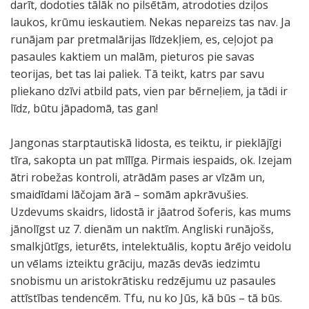
darīt, dodoties tālāk no pilsētām, atrodoties dziļos
laukos, krūmu ieskautiem. Nekas nepareizs tas nav. Ja
runājam par pretmalārijas līdzekļiem, es, ceļojot pa
pasaules kaktiem un malām, pieturos pie savas
teorijas, bet tas lai paliek. Tā teikt, katrs par savu
pliekano dzīvi atbild pats, vien par bērneļiem, ja tādi ir
līdz, būtu jāpadomā, tas gan!
Jangonas starptautiskā lidosta, es teiktu, ir pieklājīgi
tīra, sakopta un pat mīlīga. Pirmais iespaids, ok. Izejam
ātri robežas kontroli, atrādām pases ar vīzām un,
smaidīdami lāčojam ārā – somām apkrāvušies.
Uzdevums skaidrs, lidostā ir jāatrod šoferis, kas mums
jānolīgst uz 7. dienām un naktīm. Angliski runājošs,
smalkjūtīgs, ieturēts, intelektuālis, koptu ārējo veidolu
un vēlams izteiktu grāciju, mazās devās iedzimtu
snobismu un aristokrātisku redzējumu uz pasaules
attīstības tendencēm. Tfu, nu ko Jūs, kā būs – tā būs.