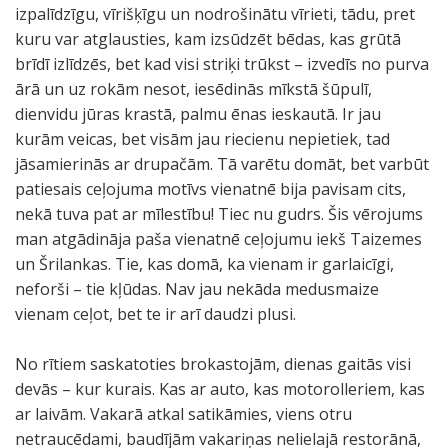
izpalīdzīgu, vīrišķīgu un nodrošinātu vīrieti, tādu, pret
kuru var atglausties, kam izsūdzēt bēdas, kas grūtā
brīdī izlīdzēs, bet kad visi striķi trūkst – izvedīs no purva
ārā un uz rokām nesot, iesēdinās mīkstā šūpulī,
dienvidu jūras krastā, palmu ēnas ieskautā. Ir jau
kurām veicas, bet visām jau riecienu nepietiek, tad
jāsamierinās ar drupačām. Tā varētu domāt, bet varbūt
patiesais ceļojuma motīvs vienatnē bija pavisam cits,
nekā tuva pat ar mīlestību! Tiec nu gudrs. Šis vērojums
man atgādināja paša vienatnē ceļojumu iekš Taizemes
un Šrilankas. Tie, kas domā, ka vienam ir garlaicīgi,
neforši – tie kļūdas. Nav jau nekāda medusmaize
vienam ceļot, bet te ir arī daudzi plusi.
No rītiem saskatoties brokastojām, dienas gaitās visi
devās – kur kurais. Kas ar auto, kas motorolleriem, kas
ar laivām. Vakarā atkal satikāmies, viens otru
netraucēdami, baudījām vakariņas nelielajā restorānā,