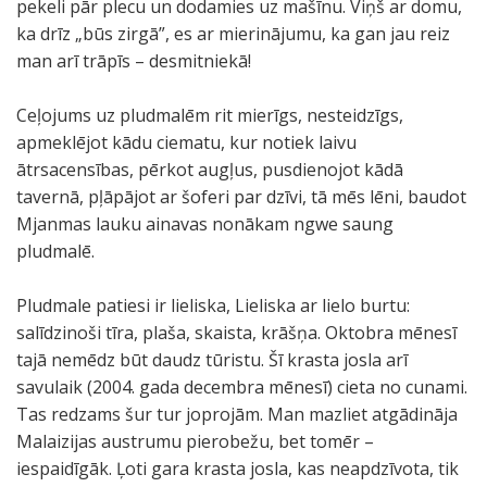
pekeli pār plecu un dodamies uz mašīnu. Viņš ar domu,
ka drīz „būs zirgā”, es ar mierinājumu, ka gan jau reiz
man arī trāpīs – desmitniekā!
Ceļojums uz pludmalēm rit mierīgs, nesteidzīgs,
apmeklējot kādu ciematu, kur notiek laivu
ātrsacensības, pērkot augļus, pusdienojot kādā
tavernā, pļāpājot ar šoferi par dzīvi, tā mēs lēni, baudot
Mjanmas lauku ainavas nonākam ngwe saung
pludmalē.
Pludmale patiesi ir lieliska, Lieliska ar lielo burtu:
salīdzinoši tīra, plaša, skaista, krāšņa. Oktobra mēnesī
tajā nemēdz būt daudz tūristu. Šī krasta josla arī
savulaik (2004. gada decembra mēnesī) cieta no cunami.
Tas redzams šur tur joprojām. Man mazliet atgādināja
Malaizijas austrumu pierobežu, bet tomēr –
iespaidīgāk. Ļoti gara krasta josla, kas neapdzīvota, tik