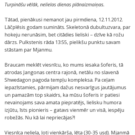
Turpināšu vēlāk, nelielas dienas plānaizmaiņas.
Tātad, pienākusi nemanot jau pirmdiena, 12.11.2012.
Lāčplēsis godam sumināts. Skeletonā dubultuzvara, par
hokeju nerunāsim, bet citādies lieliski – dzīve kā rožu
dārzs. Pulkstenis rāda 13:55, pielikšu punktu savam
stāstam par Mjanmu.
Braucam meklēt viesnīcu, ko mums iesaka šoferis, tā
atrodas Jangonas centra rajonā, netālu no slavenā
Shwedagon pagoda tempļu kompleksa. Pa ceļam
iepazīstamies, pārmijam dažus nesvarīgus jautājumus
un pamazām top skaidrs, ka mūsu šoferis ir patiesi
nevainojams sava amata piepratējs, lielisku humora
izjūtu, īsts pionieris – gatavs vienmēr un visā, iespēju
robežās. Nu kā lai nepriecājas?!
Viesnīca neliela, ļoti vienkārša, lēta (30-35 usd). Mjanmā