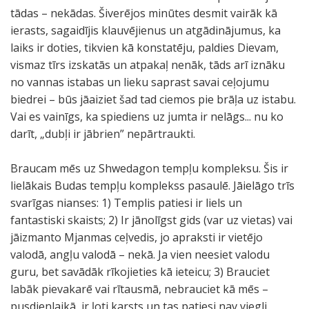
tādas – nekādas. Šiverējos minūtes desmit vairāk kā
ierasts, sagaidījis klauvējienus un atgādinājumus, ka
laiks ir doties, tikvien kā konstatēju, paldies Dievam,
vismaz tīrs izskatās un atpakaļ nenāk, tāds arī iznāku
no vannas istabas un lieku saprast savai ceļojumu
biedrei – būs jāaiziet šad tad ciemos pie brāļa uz istabu.
Vai es vainīgs, ka spiediens uz jumta ir nelāgs... nu ko
darīt, „dubļi ir jābrien” nepārtraukti.
Braucam mēs uz Shwedagon tempļu kompleksu. Šis ir
lielākais Budas tempļu komplekss pasaulē. Jāielāgo trīs
svarīgas nianses: 1) Templis patiesi ir liels un
fantastiski skaists; 2) Ir jānolīgst gids (var uz vietas) vai
jāizmanto Mjanmas ceļvedis, jo apraksti ir vietējo
valodā, angļu valodā – nekā. Ja vien neesiet valodu
guru, bet savādāk rīkojieties kā ieteicu; 3) Brauciet
labāk pievakarē vai rītausmā, nebrauciet kā mēs –
pusdienlaikā, ir ļoti karsts un tas patiesi nav viegli.