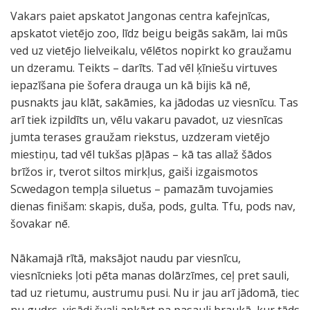
Vakars paiet apskatot Jangonas centra kafejnīcas,
apskatot vietējo zoo, līdz beigu beigās sakām, lai mūs
ved uz vietējo lielveikalu, vēlētos nopirkt ko graužamu
un dzeramu. Teikts – darīts. Tad vēl ķīniešu virtuves
iepazīšana pie šofera drauga un kā bijis kā nē,
pusnakts jau klāt, sakāmies, ka jādodas uz viesnīcu. Tas
arī tiek izpildīts un, vēlu vakaru pavadot, uz viesnīcas
jumta terases graužam riekstus, uzdzeram vietējo
miestiņu, tad vēl tukšas pļāpas – kā tas allaž šādos
brīžos ir, tverot siltos mirkļus, gaiši izgaismotos
Scwedagon tempļa siluetus – pamazām tuvojamies
dienas finišam: skapis, duša, pods, gulta. Tfu, pods nav,
šovakar nē.
Nākamajā rītā, maksājot naudu par viesnīcu,
viesnīcnieks ļoti pēta manas dolārzīmes, ceļ pret sauli,
tad uz rietumu, austrumu pusi. Nu ir jau arī jādomā, tiec