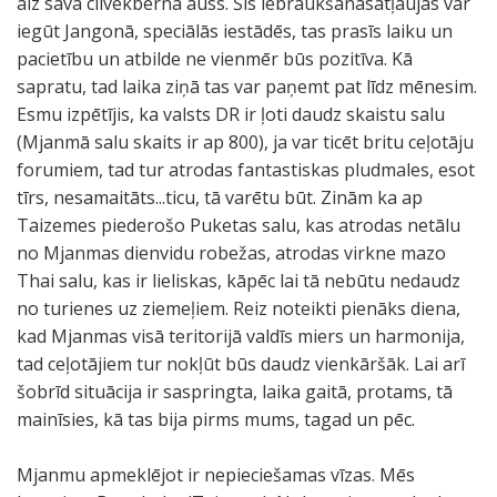
aiz sava cilvēkbērna auss. Šīs iebraukšanasatļaujas var
iegūt Jangonā, speciālās iestādēs, tas prasīs laiku un
pacietību un atbilde ne vienmēr būs pozitīva. Kā
sapratu, tad laika ziņā tas var paņemt pat līdz mēnesim.
Esmu izpētījis, ka valsts DR ir ļoti daudz skaistu salu
(Mjanmā salu skaits ir ap 800), ja var ticēt britu ceļotāju
forumiem, tad tur atrodas fantastiskas pludmales, esot
tīrs, nesamaitāts...ticu, tā varētu būt. Zinām ka ap
Taizemes piederošo Puketas salu, kas atrodas netālu
no Mjanmas dienvidu robežas, atrodas virkne mazo
Thai salu, kas ir lieliskas, kāpēc lai tā nebūtu nedaudz
no turienes uz ziemeļiem. Reiz noteikti pienāks diena,
kad Mjanmas visā teritorijā valdīs miers un harmonija,
tad ceļotājiem tur nokļūt būs daudz vienkāršāk. Lai arī
šobrīd situācija ir saspringta, laika gaitā, protams, tā
mainīsies, kā tas bija pirms mums, tagad un pēc.
Mjanmu apmeklējot ir nepieciešamas vīzas. Mēs