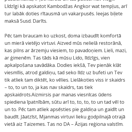
Līdzīgi kā apskatot Kambodžas Angkor wat tempļus, arī
tur labāk doties rītausmā un vakarpusēs. Ieejas biļete
maksā 5usd. Darīts.
Pēc tam braucam ko uzkost, doma izbaudīt komfortā
un mierā vietējo virtuvi. Aizved mūs nelielā restorānā,
kas pilns ar ārzemju viesiem, to pavadoņiem. Lieli, mazi,
ar ģimenēm. Tas tāds kā mūsu Lido, līdzīgs, vien
apkalpošana savādāka. Dodies iekšā, Tev pienāk klāt
viesmīlis, atrod galdiņu, tad seko līdz uz bufeti un Tev
tik atliek tam diktēt, ko vēlies. Lielākoties viss ir skaidrs
– to, to un to, ja kas nav skaidrs, tas tiek
apskaidrots.Aizmirsis par manas viesnīcas ūdens
spiediena īpatnībām, sūtu arī to, to, to, to un tad vēl to
un to. Pēc tam atliek apsēsties pie galdiņa un gaidīt un
baudīt. Jāatzīst, Mjanmas virtuvi lieku godpilnajā otrajā
vietā aiz Taizemes. Tas no DA – Āzijas reģiona valstīm.