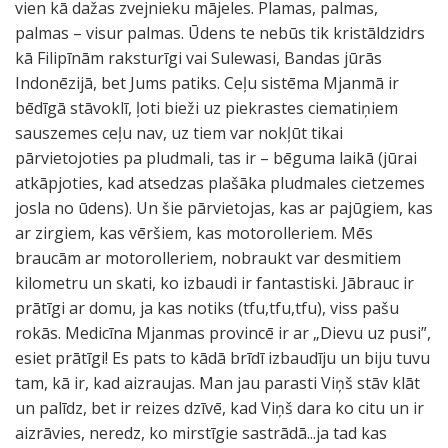
vien kā dažas zvejnieku mājeles. Plamas, palmas,
palmas – visur palmas. Ūdens te nebūs tik kristāldzidrs
kā Filipīnām raksturīgi vai Sulewasi, Bandas jūrās
Indonēzijā, bet Jums patiks. Ceļu sistēma Mjanmā ir
bēdīgā stāvoklī, ļoti bieži uz piekrastes ciematiņiem
sauszemes ceļu nav, uz tiem var nokļūt tikai
pārvietojoties pa pludmali, tas ir – bēguma laikā (jūrai
atkāpjoties, kad atsedzas plašāka pludmales cietzemes
josla no ūdens). Un šie pārvietojas, kas ar pajūgiem, kas
ar zirgiem, kas vēršiem, kas motorolleriem. Mēs
braucām ar motorolleriem, nobraukt var desmitiem
kilometru un skati, ko izbaudi ir fantastiski. Jābrauc ir
prātīgi ar domu, ja kas notiks (tfu,tfu,tfu), viss pašu
rokās. Medicīna Mjanmas provincē ir ar „Dievu uz pusi”,
esiet prātīgi! Es pats to kādā brīdī izbaudīju un biju tuvu
tam, kā ir, kad aizraujas. Man jau parasti Viņš stāv klāt
un palīdz, bet ir reizes dzīvē, kad Viņš dara ko citu un ir
aizrāvies, neredz, ko mirstīgie sastrādā...ja tad kas