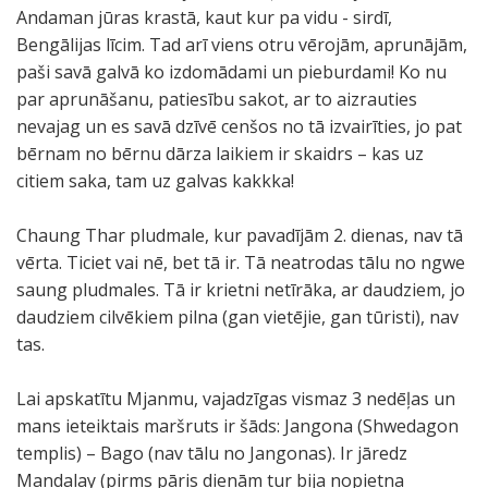
Andaman jūras krastā, kaut kur pa vidu - sirdī,
Bengālijas līcim. Tad arī viens otru vērojām, aprunājām,
paši savā galvā ko izdomādami un pieburdami! Ko nu
par aprunāšanu, patiesību sakot, ar to aizrauties
nevajag un es savā dzīvē cenšos no tā izvairīties, jo pat
bērnam no bērnu dārza laikiem ir skaidrs – kas uz
citiem saka, tam uz galvas kakkka!
Chaung Thar pludmale, kur pavadījām 2. dienas, nav tā
vērta. Ticiet vai nē, bet tā ir. Tā neatrodas tālu no ngwe
saung pludmales. Tā ir krietni netīrāka, ar daudziem, jo
daudziem cilvēkiem pilna (gan vietējie, gan tūristi), nav
tas.
Lai apskatītu Mjanmu, vajadzīgas vismaz 3 nedēļas un
mans ieteiktais maršruts ir šāds: Jangona (Shwedagon
templis) – Bago (nav tālu no Jangonas). Ir jāredz
Mandalay (pirms pāris dienām tur bija nopietna