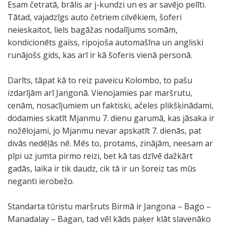
Esam četratā, brālis ar j-kundzi un es ar savējo pelīti.
Tātad, vajadzīgs auto četriem cilvēkiem, šoferi
neieskaitot, liels bagāžas nodalījums somām,
kondicionēts gaiss, ripojoša automašīna un angliski
runājošs gids, kas arī ir kā šoferis vienā personā.
Darīts, tāpat kā to reiz paveicu Kolombo, to pašu
izdarījām arī Jangonā. Vienojamies par maršrutu,
cenām, nosacījumiem un faktiski, ačeles plikšķinādami,
dodamies skatīt Mjanmu 7. dienu garumā, kas jāsaka ir
nožēlojami, jo Mjanmu nevar apskatīt 7. dienās, pat
divās nedēļās nē. Mēs to, protams, zinājām, neesam ar
pīpi uz jumta pirmo reizi, bet kā tas dzīvē dažkārt
gadās, laika ir tik daudz, cik tā ir un šoreiz tas mūs
neganti ierobežo.
Standarta tūristu maršruts Birmā ir Jangona – Bago –
Manadalay – Bagan, tad vēl kāds paķer klāt slavenāko