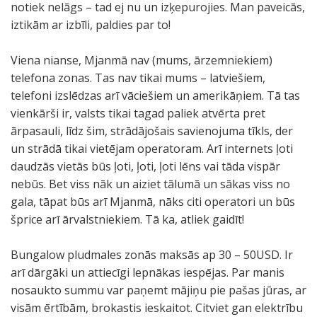
notiek nelāgs – tad ej nu un izķepurojies. Man paveicās,
iztikām ar izbīli, paldies par to!
Viena nianse, Mjanmā nav (mums, ārzemniekiem)
telefona zonas. Tas nav tikai mums – latviešiem,
telefoni izslēdzas arī vāciešiem un amerikāņiem. Tā tas
vienkārši ir, valsts tikai tagad paliek atvērta pret
ārpasauli, līdz šim, strādājošais savienojuma tīkls, der
un strādā tikai vietējam operatoram. Arī internets ļoti
daudzās vietās būs ļoti, ļoti, ļoti lēns vai tāda vispār
nebūs. Bet viss nāk un aiziet tālumā un sākas viss no
gala, tāpat būs arī Mjanmā, nāks citi operatori un būs
šprice arī ārvalstniekiem. Tā ka, atliek gaidīt!
Bungalow pludmales zonās maksās ap 30 – 50USD. Ir
arī dārgāki un attiecīgi lepnākas iespējas. Par manis
nosaukto summu var paņemt mājiņu pie pašas jūras, ar
visām ērtībām, brokastis ieskaitot. Citviet gan elektrību