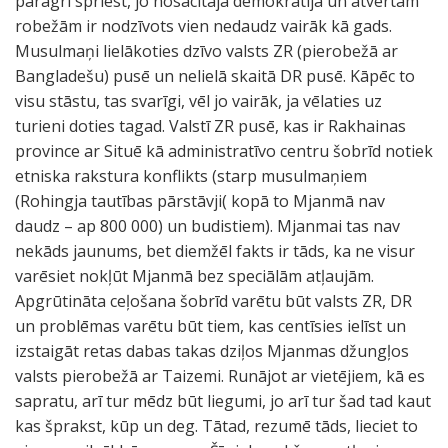
pāragri spriest, jo nosacītajā demokrātijā un atvērtām
robežām ir nodzīvots vien nedaudz vairāk kā gads.
Musulmaņi lielākoties dzīvo valsts ZR (pierobežā ar
Bangladešu) pusē un nelielā skaitā DR pusē. Kāpēc to
visu stāstu, tas svarīgi, vēl jo vairāk, ja vēlaties uz
turieni doties tagad. Valstī ZR pusē, kas ir Rakhainas
province ar Situē kā administratīvo centru šobrīd notiek
etniska rakstura konflikts (starp musulmaņiem
(Rohingja tautības pārstāvji( kopā to Mjanmā nav
daudz – ap 800 000) un budistiem). Mjanmai tas nav
nekāds jaunums, bet diemžēl fakts ir tāds, ka ne visur
varēsiet nokļūt Mjanmā bez speciālām atļaujām.
Apgrūtināta ceļošana šobrīd varētu būt valsts ZR, DR
un problēmas varētu būt tiem, kas centīsies ielīst un
izstaigāt retas dabas takas dziļos Mjanmas džungļos
valsts pierobežā ar Taizemi. Runājot ar vietējiem, kā es
sapratu, arī tur mēdz būt liegumi, jo arī tur šad tad kaut
kas šprakst, kūp un deg. Tātad, rezumē tāds, lieciet to