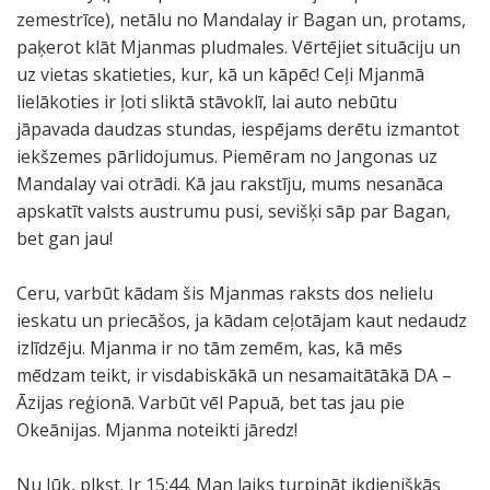
zemestrīce), netālu no Mandalay ir Bagan un, protams,
paķerot klāt Mjanmas pludmales. Vērtējiet situāciju un
uz vietas skatieties, kur, kā un kāpēc! Ceļi Mjanmā
lielākoties ir ļoti sliktā stāvoklī, lai auto nebūtu
jāpavada daudzas stundas, iespējams derētu izmantot
iekšzemes pārlidojumus. Piemēram no Jangonas uz
Mandalay vai otrādi. Kā jau rakstīju, mums nesanāca
apskatīt valsts austrumu pusi, sevišķi sāp par Bagan,
bet gan jau!
Ceru, varbūt kādam šis Mjanmas raksts dos nelielu
ieskatu un priecāšos, ja kādam ceļotājam kaut nedaudz
izlīdzēju. Mjanma ir no tām zemēm, kas, kā mēs
mēdzam teikt, ir visdabiskākā un nesamaitātākā DA –
Āzijas reģionā. Varbūt vēl Papuā, bet tas jau pie
Okeānijas. Mjanma noteikti jāredz!
Nu lūk, plkst. Ir 15:44. Man laiks turpināt ikdienišķās