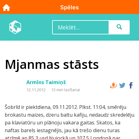
Mjanmas stāsts
Armīns Taimiņš
12.11.2012
13 min lasīšanai
Šobrīd ir piektdiena, 09.11.2012. Plkst. 11:04, smērēju
brokastu maizes, dzeru baltu kafiju, nedaudz skredelēju
pa klaviatūru un plānoju vakara gaitas. Skatos, ka
naftas barels iestagnējis, jau kā trešo dienu turas
atzīmē ap 85,3 usd Ņujorkā un 107,5 Londonā par