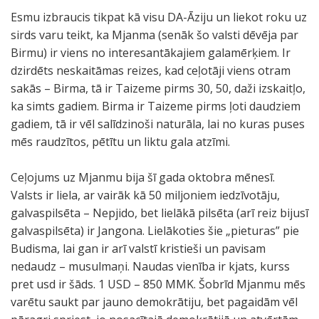
Esmu izbraucis tikpat kā visu DA-Āziju un liekot roku uz
sirds varu teikt, ka Mjanma (senāk šo valsti dēvēja par
Birmu) ir viens no interesantākajiem galamērķiem. Ir
dzirdēts neskaitāmas reizes, kad ceļotāji viens otram
sakās – Birma, tā ir Taizeme pirms 30, 50, daži izskaitļo,
ka simts gadiem. Birma ir Taizeme pirms ļoti daudziem
gadiem, tā ir vēl salīdzinoši naturāla, lai no kuras puses
mēs raudzītos, pētītu un liktu gala atzīmi.
Ceļojums uz Mjanmu bija šī gada oktobra mēnesī.
Valsts ir liela, ar vairāk kā 50 miljoniem iedzīvotāju,
galvaspilsēta – Nepjido, bet lielākā pilsēta (arī reiz bijusī
galvaspilsēta) ir Jangona. Lielākoties šie „pieturas” pie
Budisma, lai gan ir arī valstī kristieši un pavisam
nedaudz – musulmaņi. Naudas vienība ir kjats, kurss
pret usd ir šāds. 1 USD – 850 MMK. Šobrīd Mjanmu mēs
varētu saukt par jauno demokrātiju, bet pagaidām vēl