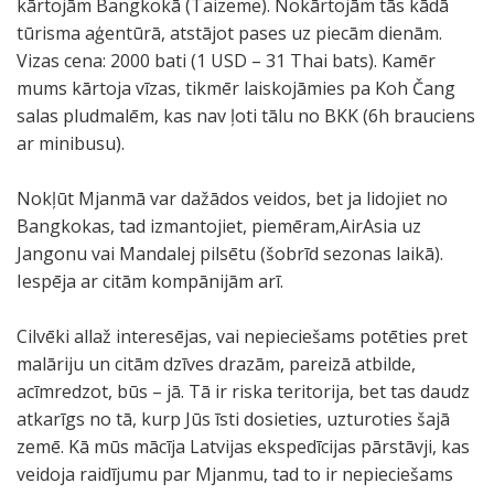
kārtojām Bangkokā (Taizeme). Nokārtojām tās kādā
tūrisma aģentūrā, atstājot pases uz piecām dienām.
Vizas cena: 2000 bati (1 USD – 31 Thai bats). Kamēr
mums kārtoja vīzas, tikmēr laiskojāmies pa Koh Čang
salas pludmalēm, kas nav ļoti tālu no BKK (6h brauciens
ar minibusu).
Nokļūt Mjanmā var dažādos veidos, bet ja lidojiet no
Bangkokas, tad izmantojiet, piemēram,AirAsia uz
Jangonu vai Mandalej pilsētu (šobrīd sezonas laikā).
Iespēja ar citām kompānijām arī.
Cilvēki allaž interesējas, vai nepieciešams potēties pret
malāriju un citām dzīves drazām, pareizā atbilde,
acīmredzot, būs – jā. Tā ir riska teritorija, bet tas daudz
atkarīgs no tā, kurp Jūs īsti dosieties, uzturoties šajā
zemē. Kā mūs mācīja Latvijas ekspedīcijas pārstāvji, kas
veidoja raidījumu par Mjanmu, tad to ir nepieciešams