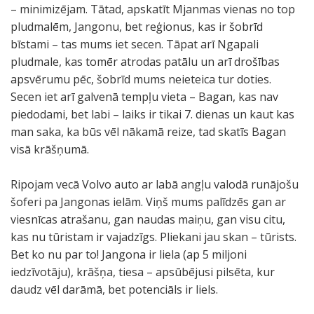
– minimizējam. Tātad, apskatīt Mjanmas vienas no top
pludmalēm, Jangonu, bet reģionus, kas ir šobrīd
bīstami – tas mums iet secen. Tāpat arī Ngapali
pludmale, kas tomēr atrodas patālu un arī drošības
apsvērumu pēc, šobrīd mums neieteica tur doties.
Secen iet arī galvenā tempļu vieta – Bagan, kas nav
piedodami, bet labi – laiks ir tikai 7. dienas un kaut kas
man saka, ka būs vēl nākamā reize, tad skatīs Bagan
visā krāšņumā.
Ripojam vecā Volvo auto ar labā angļu valodā runājošu
šoferi pa Jangonas ielām. Viņš mums palīdzēs gan ar
viesnīcas atrašanu, gan naudas maiņu, gan visu citu,
kas nu tūristam ir vajadzīgs. Pliekani jau skan – tūrists.
Bet ko nu par to! Jangona ir liela (ap 5 miljoni
iedzīvotāju), krāšņa, tiesa – apsūbējusi pilsēta, kur
daudz vēl darāmā, bet potenciāls ir liels.