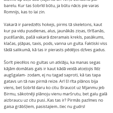
barelu. Kur tas šobrīd būtu, ja būtu nācis pie varas
Romnijs, kas to lai zin.
Vakarā ir paredzēts hokejs, pirms tā skeletons, kaut
kur pa vidu pusdienas, alus, jaunākās ziņas, tīrīšanās,
pucēšanās, pašā vakarā dzeramais krekls, pasākums,
klačas, pļāpas, taxis, pods, vanna un gulta. Faktiski viss
tādā salikumā, kā tas ir pierasts pēdējos dzīves gadus.
Šorīt piecēlos no gultas un atklāju, ka manas segas
kājām domātais gals ir kaut kādā veidā atceļojis līdz
augšgalam- zodam, ej nu tagad saproti, kā tas tapa
gatavs un tā nav pirmā reize. Arī šī rīta plānos bija
viens, bet šobrīd daru ko citu. Braucot uz Mjanmu jeb
Birmu, sākotnēji plānoju vienu maršrutu, bet galu galā
aizbraucu uz citu pusi...Kas tas ir? Pirmās pazīmes no
gaisa grābšļiem, pasistajiem...tiec nu gudrs!