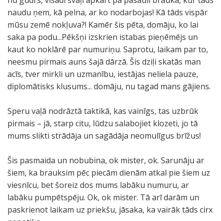
nu gudrs, visādi švaļi apkārt pa pasauli braukā, kur tāds
naudu ņem, kā pelna, ar ko nodarbojas! Kā tāds vispār
mūsu zemē nokļuva?! Kamēr šis pēta, domāju, ko lai
saka pa podu...Pēkšņi izskrien istabas pieņēmējs un
kaut ko noklārē par numuriņu. Saprotu, laikam par to,
neesmu pirmais auns šajā dārzā. Šis dziļi skatās man
acīs, tver mirkli un uzmanību, iestājas neliela pauze,
diplomātisks klusums... domāju, nu tagad mans gājiens.
Speru vaļā nodrāztā taktikā, kas vainīgs, tas uzbrūk
pirmais – jā, starp citu, lūdzu salabojiet klozeti, jo tā
mums slikti strādāja un sagādāja neomulīgus brīžus!
Šis pasmaida un nobubina, ok mister, ok. Sarunāju ar
šiem, ka brauksim pēc piecām dienām atkal pie šiem uz
viesnīcu, bet šoreiz dos mums labāku numuru, ar
labāku pumpētspēju. Ok, ok mister. Tā arī darām un
paskrienot laikam uz priekšu, jāsaka, ka vairāk tāds cirx