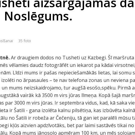
usheti aizsargājamās d
s. Noslēgums.
asīšanai
35 foto
tnē.
Ar draugiem dodos no Tusheti uz Kazbegi. Šī maršruta 
 mēs vēlamies daudz fotogrāfēt un iekarot pa kādai virsotnei
dienām. Līdzi mums ir pašas nepieciešamākās lietas, lai somu 
izolēti no ārpasaules – te nav telefona zonas un neviena p
u un mums neizskaidrojamo, tur augšā esošo,spēku. Pirmā apd
ugstākā vairāk kā 3500 m virs jūras līmeņa. Kopā šajā mar
s par 3000 m virs jūras. Ir septembra vidus, kad, kā saka vietē
eta ir Šatili - gana izolēta kalnu pilsētiņa, kas izbūvēta kaln
u no Šatili ir robeža ar Čečeniju, tā gan iet paralēli mūsu tac
begi kļūs aizvien apdzīvotāks, bet par laimi sastāvēs tikai 
ir tālu. Kopā mums jānosoļo apmēram 100 km, un mēs soļojam