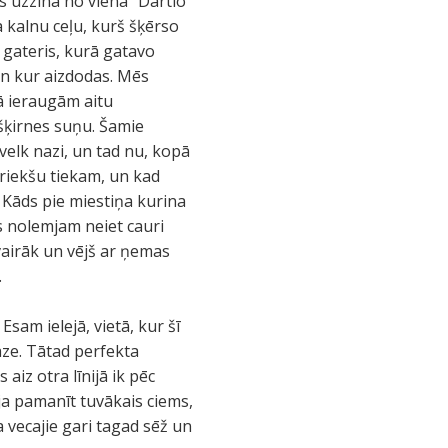
s uzzina no viena “Dartlo”
pa kalnu ceļu, kurš šķērso
 gateris, kurā gatavo
 un kur aizdodas. Mēs
mā ieraugām aitu
šķirnes suņu. Šamie
velk nazi, un tad nu, kopā
riekšu tiekam, un kad
 Kāds pie miestiņa kurina
s nolemjam neiet cauri
vairāk un vējš ar ņemas
.
Esam ielejā, vietā, kur šī
āze. Tātad perfekta
aiz otra līnijā ik pēc
ja pamanīt tuvākais ciems,
ka vecajie gari tagad sēž un