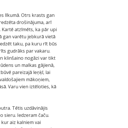
es līkumā. Otrs krasts gan
redzēta drošinājuma, arī
. Kartē atzīmēts, ka pār upi
gā gan varētu jebkurā vietā
dzēt taku, pa kuru rīt būs
rīts gudrāks par vakaru.
n klinšaino nogāzi var tikt
 ūdens un malkas gājienā,
ūvē pareizajā leņķī, lai
uz valdošajiem mākoņiem,
ā. Varu vien iztēloties, kā
utra. Tētis uzdāvinājis
o sieru. Iedzeram čaču.
 kur aiz kalniem vai