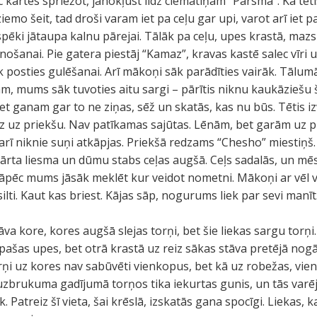
kartes spriežot, jānokļūst līdz ciematiņam “Parsma”. Kā tēti
 ziemo šeit, tad droši varam iet pa ceļu gar upi, varot arī iet 
spēki jātaupa kalnu pārejai. Tālāk pa ceļu, upes krastā, mazs
nošanai. Pie gatera piestāj “Kamaz”, kravas kastē salec vīri
āk posties gulēšanai. Arī mākoņi sāk parādīties vairāk. Tālu
m, mums sāk tuvoties aitu sargi – pārītis niknu kaukāziešu 
et ganam gar to ne ziņas, sēž un skatās, kas nu būs. Tētis iz
z uz priekšu. Nav patīkamas sajūtas. Lēnām, bet garām uz p
ī niknie suņi atkāpjas. Priekšā redzams “Chesho” miestiņš.
sārta liesma un dūmu stabs ceļas augšā. Ceļs sadalās, un mē
 tāpēc mums jāsāk meklēt kur veidot nometni. Mākoņi ar vēl 
silti. Kaut kas briest. Kājas sāp, nogurums liek par sevi manīt
āva kore, kores augšā slejas torņi, bet šie liekas sargu torņi. 
 pašas upes, bet otrā krastā uz reiz sākas stāva pretējā nog
rņi uz kores nav sabūvēti vienkopus, bet kā uz robežas, viens 
uzbrukuma gadījumā torņos tika iekurtas gunis, un tās varē
 Patreiz šī vieta, šai krēslā, izskatās gana spocīgi. Liekas, 