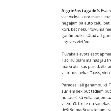
Atgriežos tagadnē.
Esam t
viesnīciņa, kurā mums ietei
negājām pa auto ceļu, bet p
kori, bet nekur tuvumā ner
ganāmpulks, tātad arī gan
ieguves vietām.
Tuvākais avots esot apmēra
Tad nu plāni mainās jau tr
maršruts, kas paredzēts pie
vilcienos nekas īpašs, vien
Parādās lieli ganāmpulki. T
suņiem liek būt tādiem bū
nu taurē kā vella apņemta, 
virzienā. Un te nu satiekas
tieši šo maršrutu iedami, v