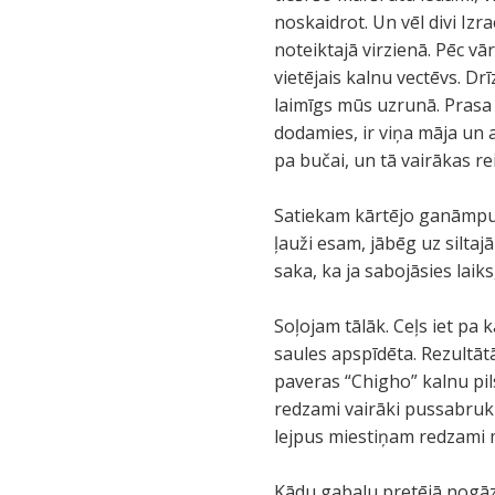
noskaidrot. Un vēl divi Izr
noteiktajā virzienā. Pēc v
vietējais kalnu vectēvs. Dr
laimīgs mūs uzrunā. Prasa
dodamies, ir viņa māja un 
pa bučai, un tā vairākas rei
Satiekam kārtējo ganāmpulk
ļauži esam, jābēg uz silta
saka, ka ja sabojāsies laiks,
Soļojam tālāk. Ceļs iet pa 
saules apspīdēta. Rezultā
paveras “Chigho” kalnu pil
redzami vairāki pussabruku
lejpus miestiņam redzami ma
Kādu gabalu pretējā nogāzē