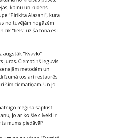
ējas, kalnu un rudens
pe “Pirikita Alazani”, kura
enas no tuvējām nogāzēm
 cik “liels” uz šā fona esi
z augstāk “Kvavlo”
s jūras. Ciematiņš ieguvis
pēc senajām metodēm un
 drīzumā tos arī restaurēs.
uri šim ciematiņam. Un jo
natnīgo mēģina saplūst
u, jo ar ko šie cilvēki ir
imts mums piedāvā!?