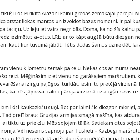
ikuši līdz Pirikita Alazani kalnu grēdas zemākajai pārejai. 
ca atstāt liekās mantas un izveidot bāzes nometni, ir palikusi
a taciņu. Uz leju iet vairs negribās. Doma, ka no šīs kalnu 
edz iezīmētus avotus. Līdz ar to kāpt augšā būtu diezgan ne
iem kaut kur tuvumā jābūt. Tētis dodas šamos uzmeklēt, lai
m vienu kilometru zemāk pa ceļu. Nekas cits ar mums neatlie
ešo reizi. Mēģināsim iziet vienu no garākajiem maršrutiem, k
varēšanai zirgu pajūgos, turklāt, iesim to pretējā virzienā.
 tas, ka būs jāpievar kalnu pāreja virzienā uz augšu nevis uz 
iem līdzi kaukāziešu suņi. Bet par laimi šie diezgan mierīgi, 
t. Tad pretī brauc Gruzijas armijas smagā mašīna, kas atdur
lai tiktu uz priekšu. Mēs soļojam tālāk. Satiekam citus soļot
 ironija. Vēl nesenis sapņoju par Tusheti – Kazbegi maršrutu, 
ien pretējā virzienā, tātad šodien šiem pēdējā diena. Ir par 