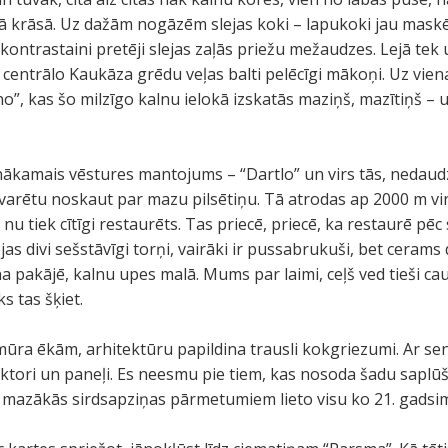
kā krāsā. Uz dažām nogāzēm slejas koki – lapukoki jau mask
kontrastaini pretēji slejas zaļās priežu mežaudzes. Lejā tek u
r centrālo Kaukāza grēdu veļas balti pelēcīgi mākoņi. Uz vi
o”, kas šo milzīgo kalnu ielokā izskatās maziņš, mazītiņš – un
 nākamais vēstures mantojums – “Dartlo” un virs tās, nedaud
t varētu noskaut par mazu pilsētiņu. Tā atrodas ap 2000 m vir
u tiek cītīgi restaurēts. Tas priecē, priecē, ka restaurē 
jas divi sešstāvīgi torņi, vairāki ir pussabrukuši, bet cerams
lna pakājē, kalnu upes malā. Mums par laimi, ceļš ved tieši ca
s tas šķiet.
ūra ēkām, arhitektūru papildina trausli kokgriezumi. Ar se
tori un paneļi. Es neesmu pie tiem, kas nosoda šadu saplūšan
z mazākās sirdsapziņas pārmetumiem lieto visu ko 21. gads