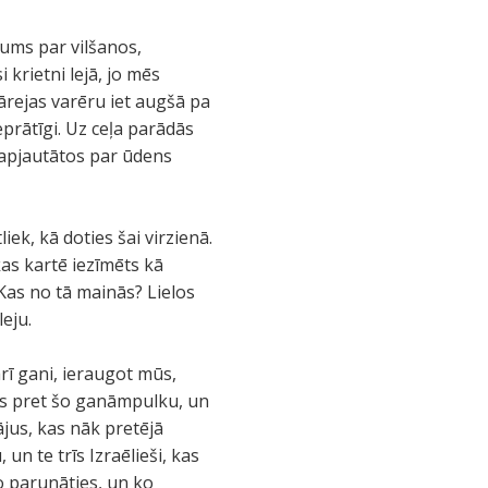
Mums par vilšanos,
 krietni lejā, jo mēs
pārejas varēru iet augšā pa
prātīgi. Uz ceļa parādās
 apjautātos par ūdens
k, kā doties šai virzienā.
as kartē iezīmēts kā
 Kas no tā mainās? Lielos
leju.
arī gani, ieraugot mūs,
as pret šo ganāmpulku, un
ājus, kas nāk pretējā
un te trīs Izraēlieši, kas
ko parunāties, un ko