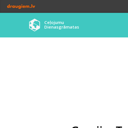
Ceļojumu
Dienasgrāmatas