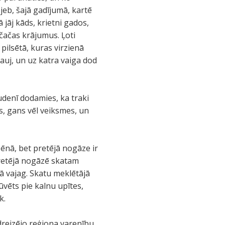
 jeb, šajā gadījumā, kartē
jāj kāds, krietni gados,
 čačas krājumus. Ļoti
ilsētā, kuras virzienā
auj, un uz katra vaiga dod
udenī dodamies, ka traki
s, gans vēl veiksmes, un
 ēnā, bet pretējā nogāze ir
Pretējā nogāzē skatam
kā vajag. Skatu meklētājā
ūvēts pie kalnu upītes,
k.
dreizējo reģiona varenību