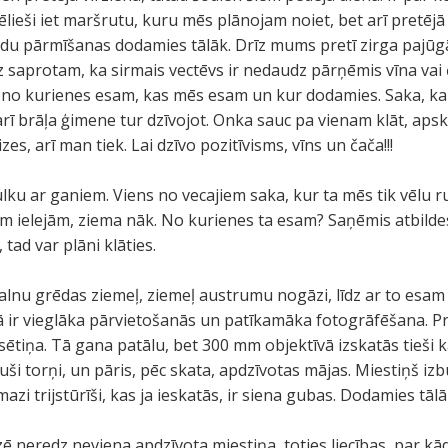
aēlieši iet maršrutu, kuru mēs plānojam noiet, bet arī pretējā
ārdu pārmīšanas dodamies tālāk. Drīz mums pretī zirga pajūgā 
īz saprotam, ka sirmais vectēvs ir nedaudz pārņēmis vīna vai
 no kurienes esam, kas mēs esam un kur dodamies. Saka, ka p
arī brāļa ģimene tur dzīvojot. Onka sauc pa vienam klāt, apsk
zes, arī man tiek. Lai dzīvo pozitīvisms, vīns un čača!!!
u ar ganiem. Viens no vecajiem saka, kur ta mēs tik vēlu r
jām ielejām, ziema nāk. No kurienes ta esam? Saņēmis atbilde
 tad var plāni klāties.
kalnu grēdas ziemeļ, ziemeļ austrumu nogāzi, līdz ar to esam
tā ir vieglāka pārvietošanās un patīkamāka fotogrāfēšana. 
sētiņa. Tā gana patālu, bet 300 mm objektīvā izskatās tieši 
ši torņi, un pāris, pēc skata, apdzīvotas mājas. Miestiņš izb
zi trijstūrīši, kas ja ieskatās, ir siena gubas. Dodamies tālā
 neredz neviena apdzīvota miestiņa, toties liecības, par kā