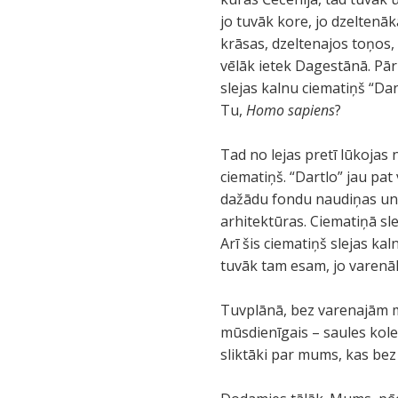
jo tuvāk kore, jo dzeltenā
krāsas, dzeltenajos toņos, 
vēlāk ietek Dagestānā. Pā
slejas kalnu ciematiņš “Dan
Tu,
Homo sapiens
?
Tad no lejas pretī lūkojas
ciematiņš. “Dartlo” jau pa
dažādu fondu naudiņas un n
arhitektūras. Ciematiņā sle
Arī šis ciematiņš slejas ka
tuvāk tam esam, jo varenāk
Tuvplānā, bez varenajām m
mūsdienīgais – saules kolek
sliktāki par mums, kas be