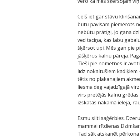
vēro kā mēs šķērsojam viņ
Ceļš iet gar stāvu klinšan
būtu pavisam piemērots nom
nebūtu prātīgi, jo gana dzi
ved taciņa, kas labu gabalu
šķērsot upi. Mēs gan pie 
jāšķēros kalnu pāreja. Pag
Tieši pie nometnes ir avoti
līdz nokaltušiem kadiķiem
tētis no plakanajiem akmeņ
liesma deg vajadzīgajā vir
virs pretējās kalnu grēdas
izskatās nākamā ieleja, rau
Esmu silti saģērbies. Dzeru
mammai rītdienas Dzimšana
Tad sāk atskanēt pērkona d