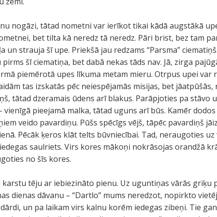
u zemi.
ainu nogāzi, tātad nometni var ierīkot tikai kādā augstākā up
etnei, bet tilta kā neredz tā neredz. Pāri brist, bez tam pa
ļa un strauja šī upe. Priekšā jau redzams “Parsma” ciematiņš
 pirms šī ciematiņa, bet dabā nekas tāds nav. Jā, zirga pajū
pirmā piemērotā upes līkuma metam mieru. Otrpus upei var re
aidām tas izskatās pēc neiespējamās misijas, bet jāatpūšās, 
ņš, tātad dzeramais ūdens arī blakus. Parāpjoties pa stāvo u
 – vienīgā pieejamā malka, tātad uguns arī būs. Kamēr dodos
iem veido pavardiņu. Pūšs spēcīgs vējš, tāpēc pavardiņš jāizb
zienā. Pēcāk ķeros klāt telts būvniecībai. Tad, neraugoties 
 iedegas saulriets. Virs kores mākoņi nokrāsojas orandžā krās
goties no šīs kores.
 karstu tēju ar iebiezināto pienu. Uz uguntiņas vārās griķu p
s dienas dāvanu – “Dartlo” mums neredzot, nopirkto vietēj
ārdi, un pa laikam virs kalnu korēm iedegas zibeņi. Tie gan