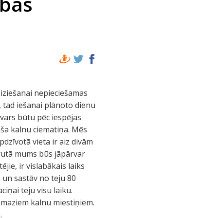
abas
iziešanai nepieciešamas
, tad iešanai plānoto dienu
svars būtu pēc iespējas
aša kalnu ciematiņa. Mēs
zīvotā vieta ir aiz divām
šrutā mums būs jāpārvar
jie, ir vislabākais laiks
ā un sastāv no teju 80
iņai teju visu laiku.
no maziem kalnu miestiņiem.
.