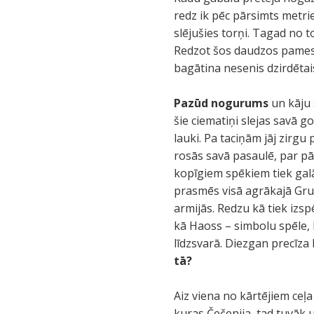
redz ik pēc pārsimts metri
slējušies torņi. Tagad no 
Redzot šos daudzos pamesto
bagātina nesenis dzirdētai
Pazūd nogurums
un kāju 
šie ciematiņi slejas savā g
lauki. Pa taciņām jāj zirgu
rosās savā pasaulē, par p
kopīgiem spēkiem tiek galā 
prasmēs visā agrākajā Gruzi
armijās. Redzu kā tiek izsp
kā Haoss – simbolu spēle, 
līdzsvarā. Diezgan precīza
tā?
Aiz viena no kārtējiem ceļ
kuras Čečenija, tad tuvāk 