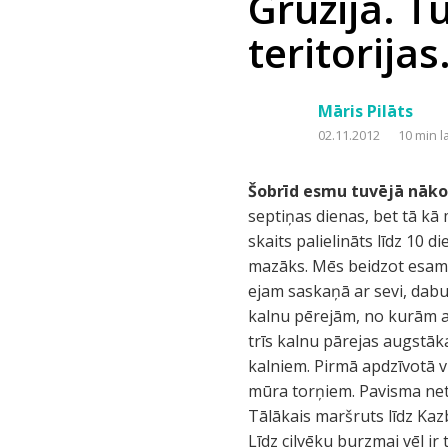
Gruzija. T
teritorija
Māris Pilāts
02.11.2012
10 min l
Šobrīd esmu tuvējā nāko
septiņas dienas, bet tā kā
skaits palielināts līdz 10 
mazāks. Mēs beidzot esam 
ejam saskaņā ar sevi, dab
kalnu pērejām, no kurām a
trīs kalnu pārejas augstāka
kalniem. Pirmā apdzīvotā vi
mūra torņiem. Pavisma netāl
Tālākais maršruts līdz Kaz
Līdz cilvēku burzmai vēl 