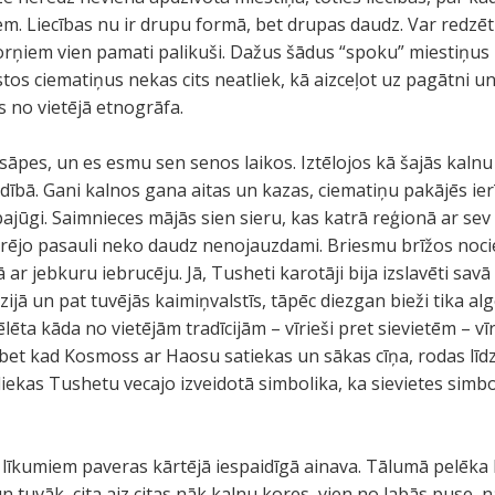
em. Liecības nu ir drupu formā, bet drupas daudz. Var redzē
torņiem vien pamati palikuši. Dažus šādus “spoku” miestiņus i
s ciematiņus nekas cits neatliek, kā aizceļot uz pagātni un ļ
s no vietējā etnogrāfa.
sāpes, un es esmu sen senos laikos. Iztēlojos kā šajās kalnu i
odībā. Gani kalnos gana aitas un kazas, ciematiņu pakājēs ier
 pajūgi. Saimnieces mājās sien sieru, kas katrā reģionā ar sev
ārējo pasauli neko daudz nenojauzdami. Briesmu brīžos noci
ar jebkuru iebrucēju. Jā, Tusheti karotāji bija izslavēti sav
jā un pat tuvējās kaimiņvalstīs, tāpēc diezgan bieži tika algo
ēlēta kāda no vietējām tradīcijām – vīrieši pret sievietēm – vī
bet kad Kosmoss ar Haosu satiekas un sākas cīņa, rodas līd
 liekas Tushetu vecajo izveidotā simbolika, ka sievietes sim
a līkumiem paveras kārtējā iespaidīgā ainava. Tālumā pelēka 
un tuvāk, cita aiz citas nāk kalnu kores, vien no labās puse,