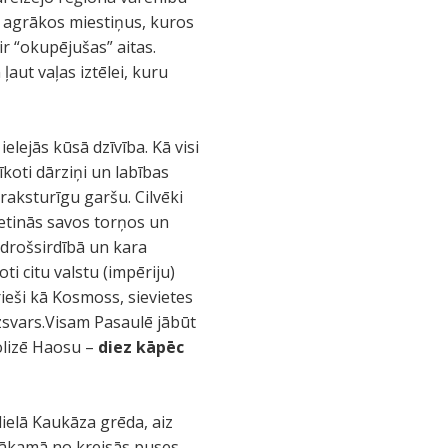
t agrākos miestiņus, kuros
r “okupējušas” aitas.
aut vaļas iztēlei, kuru
elejās kūsā dzīvība. Kā visi
īkoti dārziņi un labības
 raksturīgu garšu. Cilvēki
etinās savos torņos un
ā drošsirdībā un kara
ti citu valstu (impēriju)
rieši kā Kosmoss, sievietes
zsvars.Visam Pasaulē jābūt
bolizē Haosu –
diez kāpēc
lielā Kaukāza grēda, aiz
 nākamā no kreisās puses,