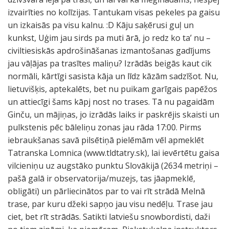
izvairīties no kolīzijas. Tantukam visas pekeles pa gaisu
un izkaisās pa visu kalnu. :D Kāju saķērusi guļ un
kunkst, Uģim jau sirds pa muti ārā, jo redz ko ta’ nu –
civiltiesiskās apdrošināšanas izmantošanas gadījums
jau vāļājas pa trasītes maliņu? Izrādās beigās kaut cik
normāli, kārtīgi sasista kāja un līdz kāzām sadzīšot. Nu,
lietuvišķis, aptekalēts, bet nu puikam garīgais papēžos
un attiecīgi šams kāpj nost no trases. Tā nu pagaidām
Ginču, un mājiņas, jo izrādās laiks ir paskrējis skaisti un
pulkstenis pēc bāleliņu zonas jau rāda 17:00. Pirms
iebraukšanas savā pilsētiņā pielēmām vēl apmeklēt
Tatranska Lomnica (www.tldtatry.sk), lai ievērtētu gaisa
vilcieniņu uz augstāko punktu Slovākijā (2634 metriņi –
pašā galā ir observatorija/muzejs, tas jāapmeklē,
obligāti) un pārliecinātos par to vai rīt strādā Melnā
trase, par kuru džeki sapņo jau visu nedēļu. Trase jau
ciet, bet rīt strādās. Satikti latviešu snowbordisti, daži