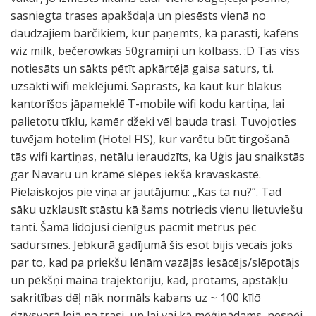
sasniegta trases apakšdaļa un piesēsts vienā no
daudzajiem barčikiem, kur paņemts, kā parasti, kafēns
wiz milk, bečerowkas 50gramiņi un kolbass. :D Tas viss
notiesāts un sākts pētīt apkārtējā gaisa saturs, t.i.
uzsākti wifi meklējumi. Saprasts, ka kaut kur blakus
kantorīšos jāpameklē T-mobile wifi kodu kartiņa, lai
palietotu tīklu, kamēr džeki vēl bauda trasi. Tuvojoties
tuvējam hotelim (Hotel FIS), kur varētu būt tirgošanā
tās wifi kartiņas, netālu ieraudzīts, ka Uģis jau snaikstās
gar Navaru un krāmē slēpes iekšā kravaskastē.
Pielaiskojos pie viņa ar jautājumu: „Kas ta nu?”. Tad
sāku uzklausīt stāstu kā šams notriecis vienu lietuviešu
tanti. Šamā lidojusi cienīgus pacmit metrus pēc
sadursmes. Jebkurā gadījumā šis esot bijis vecais joks
par to, kad pa priekšu lēnām vazājās iesācējs/slēpotājs
un pēkšņi maina trajektoriju, kad, protams, apstākļu
sakritības dēļ nāk normāls kabans uz ~ 100 kīlō
dzīvsvarā lejā pa trasi, un lai vai kā mēģinādams, nespēj