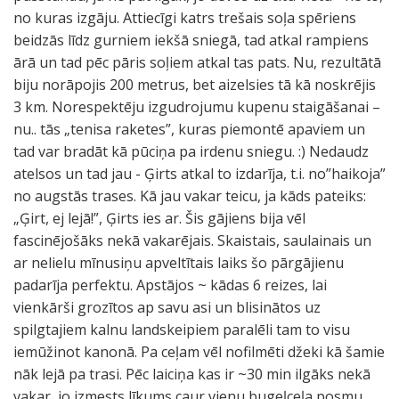
no kuras izgāju. Attiecīgi katrs trešais soļa spēriens
beidzās līdz gurniem iekšā sniegā, tad atkal rampiens
ārā un tad pēc pāris soļiem atkal tas pats. Nu, rezultātā
biju norāpojis 200 metrus, bet aizelsies tā kā noskrējis
3 km. Norespektēju izgudrojumu kupenu staigāšanai –
nu.. tās „tenisa raketes”, kuras piemontē apaviem un
tad var bradāt kā pūciņa pa irdenu sniegu. :) Nedaudz
atelsos un tad jau - Ģirts atkal to izdarīja, t.i. no”haikoja”
no augstās trases. Kā jau vakar teicu, ja kāds pateiks:
„Ģirt, ej lejā!”, Ģirts ies ar. Šis gājiens bija vēl
fascinējošāks nekā vakarējais. Skaistais, saulainais un
ar nelielu mīnusiņu apveltītais laiks šo pārgājienu
padarīja perfektu. Apstājos ~ kādas 6 reizes, lai
vienkārši grozītos ap savu asi un blisinātos uz
spilgtajiem kalnu landskeipiem paralēli tam to visu
iemūžinot kanonā. Pa ceļam vēl nofilmēti džeki kā šamie
nāk lejā pa trasi. Pēc laiciņa kas ir ~30 min ilgāks nekā
vakar, jo izmests līkums caur vienu bugeļceļa posmu,