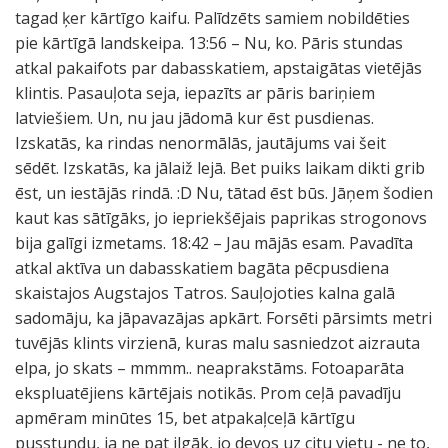
tagad ķer kārtīgo kaifu. Palīdzēts samiem nobildēties
pie kārtīgā landskeipa. 13:56 – Nu, ko. Pāris stundas
atkal pakaifots par dabasskatiem, apstaigātas vietējās
klintis. Pasauļota seja, iepazīts ar pāris bariņiem
latviešiem. Un, nu jau jādomā kur ēst pusdienas.
Izskatās, ka rindas nenormālās, jautājums vai šeit
sēdēt. Izskatās, ka jālaiž lejā. Bet puiks laikam dikti grib
ēst, un iestājās rindā. :D Nu, tātad ēst būs. Jāņem šodien
kaut kas sātīgāks, jo iepriekšējais paprikas strogonovs
bija galīgi izmetams. 18:42 – Jau mājās esam. Pavadīta
atkal aktīva un dabasskatiem bagāta pēcpusdiena
skaistajos Augstajos Tatros. Sauļojoties kalna galā
sadomāju, ka jāpavazājas apkārt. Forsēti pārsimts metri
tuvējās klints virzienā, kuras malu sasniedzot aizrauta
elpa, jo skats – mmmm.. neaprakstāms. Fotoaparāta
ekspluatējiens kārtējais notikās. Prom ceļā pavadīju
apmēram minūtes 15, bet atpakaļceļā kārtīgu
pusstundu, ja ne pat ilgāk, jo devos uz citu vietu - ne to,