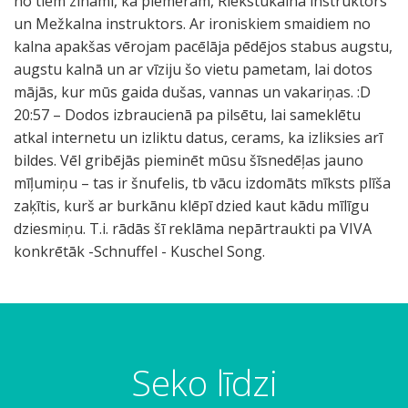
no tiem zināmi, ka piemēram, Riekstukalna instruktors
un Mežkalna instruktors. Ar ironiskiem smaidiem no
kalna apakšas vērojam pacēlāja pēdējos stabus augstu,
augstu kalnā un ar vīziju šo vietu pametam, lai dotos
mājās, kur mūs gaida dušas, vannas un vakariņas. :D
20:57 – Dodos izbraucienā pa pilsētu, lai sameklētu
atkal internetu un izliktu datus, cerams, ka izliksies arī
bildes. Vēl gribējās pieminēt mūsu šīsnedēļas jauno
mīļumiņu – tas ir šnufelis, tb vācu izdomāts mīksts plīša
zaķītis, kurš ar burkānu klēpī dzied kaut kādu mīlīgu
dziesmiņu. T.i. rādās šī reklāma nepārtraukti pa VIVA
konkrētāk -Schnuffel - Kuschel Song.
Seko līdzi