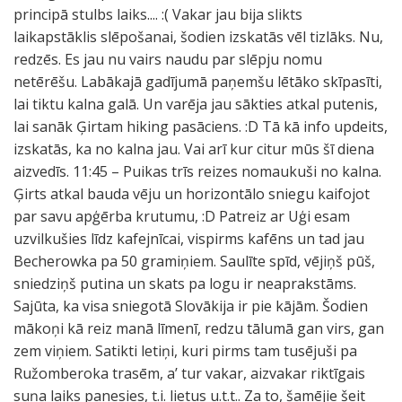
principā stulbs laiks.... :( Vakar jau bija slikts
laikapstāklis slēpošanai, šodien izskatās vēl tizlāks. Nu,
redzēs. Es jau nu vairs naudu par slēpju nomu
netērēšu. Labākajā gadījumā paņemšu lētāko skīpasīti,
lai tiktu kalna galā. Un varēja jau sākties atkal putenis,
lai sanāk Ģirtam hiking pasāciens. :D Tā kā info updeits,
izskatās, ka no kalna jau. Vai arī kur citur mūs šī diena
aizvedīs. 11:45 – Puikas trīs reizes nomaukuši no kalna.
Ģirts atkal bauda vēju un horizontālo sniegu kaifojot
par savu apģērba krutumu, :D Patreiz ar Uģi esam
uzvilkušies līdz kafejnīcai, vispirms kafēns un tad jau
Becherowka pa 50 gramiņiem. Saulīte spīd, vējiņš pūš,
sniedziņš putina un skats pa logu ir neaprakstāms.
Sajūta, ka visa sniegotā Slovākija ir pie kājām. Šodien
mākoņi kā reiz manā līmenī, redzu tālumā gan virs, gan
zem viņiem. Satikti letiņi, kuri pirms tam tusējuši pa
Ružomberoka trasēm, a’ tur vakar, aizvakar riktīgais
suņa laiks panesies, t.i. lietus u.t.t.. Za to, šamējie šeit