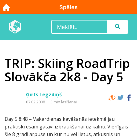
TRIP: Skiing RoadTrip
Slovākča 2k8 - Day 5
Ģirts Legzdiņš
07.02.2008
3 min lasīšanai
Day 5 8:48 – Vakardienas kavēšanās ietekmē jau
praktiski esam gatavi izbraukšanai uz kalnu. Vienīgais
šie 8 grādi ārpusē un kur nu vēl lietus, atkusnis un