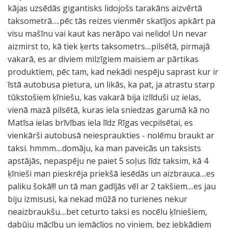
kājas uzsēdās gigantisks lidojošs tarakāns aizvērtā
taksometrā.....pēc tās reizes vienmēr skatījos apkārt pa
visu mašīnu vai kaut kas nerāpo vai nelido! Un nevar
aizmirst to, kā tiek ķerts taksometrs....pilsētā, pirmajā
vakarā, es ar diviem milzīgiem maisiem ar pārtikas
produktiem, pēc tam, kad nekādi nespēju saprast kur ir
īstā autobusa pietura, un likās, ka pat, ja atrastu starp
tūkstošiem ķīniešu, kas vakarā bija izlīduši uz ielas,
vienā mazā pilsētā, kuras iela sniedzas garumā kā no
Matīsa ielas brīvības iela līdz Rīgas vecpilsētai, es
vienkārši autobusā neiespraukties - nolēmu braukt ar
taksi. hmmm....domāju, ka man paveicās un taksists
apstājās, nepaspēju ne paiet 5 soļus līdz taksim, kā 4
ķīnieši man pieskrēja priekšā iesēdās un aizbrauca....es
paliku šokā!!! un tā man gadījās vēl ar 2 takšiem....es jau
biju izmisusi, ka nekad mūžā no turienes nekur
neaizbraukšu....bet ceturto taksi es nocēlu ķīniešiem,
dabūju mācību un iemācījos no viņiem, bez jebkādiem