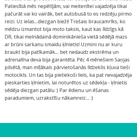
Patiesībā mēs nepētījām, vai meitenītei vajadzēja tikai
pačurāt vai ko vairāk, bet autobusā to es redzēju pirmo
reizi. Uz ielas....diezgan bieži! Trešais braucamrīks, ko
mēdzu izmantot bija moto taksis, kaut kas līdzīgs kā
DR, tikai melnādainā dominikānieša vietā sēdējā mazs
ar brūni sarkanu smaidu ķīnietis! Uzmini nu ar kuru
braukt bija patīkamāk.... bet nedaudz ekstrēma un
adrenalīna deva bija garantēta. Pēc 4 mēnešiem Saņjas
pilsētā, man mīļākais pārvietošanās līdzeklis kļuva tieši
motocikls. Un tas bija pietiekoši liels, ka pat nevajadzēja
pieskarties ķīnietim, lai noturētos uz sēdekļa - ķīnietis
sēdēja diezgan patālu :) Par ēdienu un ēšanas
paradumiem, uzrakstīšu nākamreiz.... :)