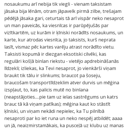
nosaukumu arī nebija tik viegli - vienam taksistam
jāsaka bija lēnām, otram jāpavelk pirmā zilbe, trešajam
pēdējā jāsaka gari, ceturtais tā arī vispār neko nesaprot
un man paveicās, ka viesnīcas ir parūpējušās par
vizītkartēm, uz kurām ir ķīniski norādīts nosaukums, un
karte, kur atrodas viesnīca, jo taksists, kurš neprata
lasīt, vismaz pēc kartes varēju atrast norādīto vietu.
Taksisti kopumā ir diezgan eksotiski cilvēki, kas
regulāri košļā binlan riekstu - vietējo apdrebināšanās
līdzekli; izliekas, ka Tevi nesaprot, jo vienkārši viņam
braukt tik tālu ir slinkums; braucot pa šoseju,
braucošam transportlīdzeklim atver durvis un mēģina
izspļaut, to, kas palicis mutē no binlana
(neapstājoties.....pie tam uz ielas sastrēgums un katrs
brauc tā kā viņam patīkas); mēģina kaut ko stāstīt
ķīniski, un viņam nekādi nepielec, ka Tu pilnībā
nesaproti par ko iet runa un neko nespēj atbildēt; aaaa
un jā, neaizmirstamākais, ka pusceļā uz klubu uz manas