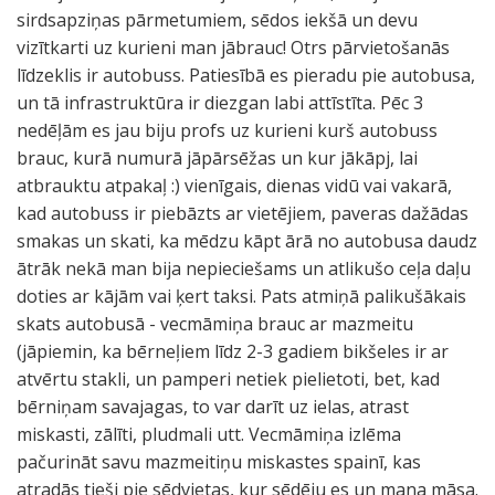
sirdsapziņas pārmetumiem, sēdos iekšā un devu
vizītkarti uz kurieni man jābrauc! Otrs pārvietošanās
līdzeklis ir autobuss. Patiesībā es pieradu pie autobusa,
un tā infrastruktūra ir diezgan labi attīstīta. Pēc 3
nedēļām es jau biju profs uz kurieni kurš autobuss
brauc, kurā numurā jāpārsēžas un kur jākāpj, lai
atbrauktu atpakaļ :) vienīgais, dienas vidū vai vakarā,
kad autobuss ir piebāzts ar vietējiem, paveras dažādas
smakas un skati, ka mēdzu kāpt ārā no autobusa daudz
ātrāk nekā man bija nepieciešams un atlikušo ceļa daļu
doties ar kājām vai ķert taksi. Pats atmiņā palikušākais
skats autobusā - vecmāmiņa brauc ar mazmeitu
(jāpiemin, ka bērneļiem līdz 2-3 gadiem bikšeles ir ar
atvērtu stakli, un pamperi netiek pielietoti, bet, kad
bērniņam savajagas, to var darīt uz ielas, atrast
miskasti, zālīti, pludmali utt. Vecmāmiņa izlēma
pačurināt savu mazmeitiņu miskastes spainī, kas
atradās tieši pie sēdvietas, kur sēdēju es un mana māsa.