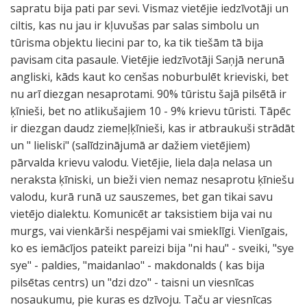
sapratu bija pati par sevi. Vismaz vietējie iedzīvotāji un
ciltis, kas nu jau ir kļuvušas par salas simbolu un
tūrisma objektu liecini par to, ka tik tiešām tā bija
pavisam cita pasaule. Vietējie iedzīvotāji Saņjā nerunā
angliski, kāds kaut ko cenšas noburbulēt krieviski, bet
nu arī diezgan nesaprotami. 90% tūristu šajā pilsētā ir
ķīnieši, bet no atlikušajiem 10 - 9% krievu tūristi. Tāpēc
ir diezgan daudz ziemeļķīnieši, kas ir atbraukuši strādāt
un " lieliski" (salīdzinājumā ar dažiem vietējiem)
pārvalda krievu valodu. Vietējie, liela daļa nelasa un
neraksta ķīniski, un bieži vien nemaz nesaprotu ķīniešu
valodu, kurā runā uz sauszemes, bet gan tikai savu
vietējo dialektu. Komunicēt ar taksistiem bija vai nu
murgs, vai vienkārši nespējami vai smieklīgi. Vienīgais,
ko es iemācījos pateikt pareizi bija "ni hau" - sveiki, "sye
sye" - paldies, "maidanlao" - makdonalds ( kas bija
pilsētas centrs) un "dzi dzo" - taisni un viesnīcas
nosaukumu, pie kuras es dzīvoju. Taču ar viesnīcas