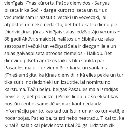
vienīgais Ķīnas kūrorts. Pašos dienvidos - Sanyas
pilsēta ir kā Soči - dārga kūrortpilsēta un tur uz
vecumdienām ir aizsūtīti vecāki un vecvecāki, lai
atpūstos un neko nedarītu, bet būtu katru dienu pie
Dienvidķīnas jūras. Vidējais salas iedzīvotāju vecums ~
88 gadi! Aktīvi, smaidoši, halātos un čībiņās uz ielas
sastopami večuki un večiņas! Sala ir diezgan liela un
salas galvaspilsēta atrodas ziemeļos - Haikou. Bet
dienvidu pilsēta agrākos laikos tika saukta par
Pasaules malu. Tur vienmēr ir karst un saulains.
Ķīniešiem šķita, ka Ķīnas dienvidi ir kā elles pekle un tur
tika sūtīti noziedznieki un izsūtītie, lai nomirtu no
karstuma. Taču beigu beigās Pasaules mala izrādījās
nevis elle, bet paradīze :) Pirms lidoju uz šo eksotikas
nostūri centos sameklē vismaz kaut nedaudz
informāciju par to, kas tad tur īsti ir un ar ko tur vietējie
nodarbojas. Patiesībā, tā īsti neko neatradu. Tikai to, ka
Ķīnai šī sala tikai pievienota tikai 20. gs. Līdz tam cik