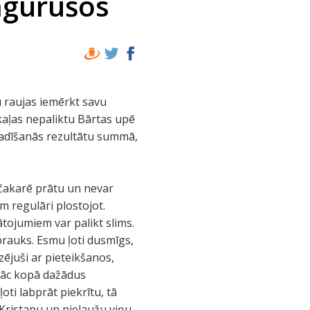
sagurušos
u raujas iemērkt savu
akaļas nepaliktu Bārtas upē
gadīšanās rezultātu summā,
 čakarē prātu un nevar
 regulāri plostojot.
tojumiem var palikt slims.
rauks. Esmu ļoti dusmīgs,
zējuši ar pieteikšanos,
 vāc kopā dažādus
oti labprāt piekrītu, tā
 Kristapu un pielaužu viņu