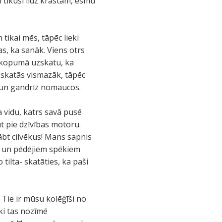
 tikuši līdz krastam, esmu
tikai mēs, tāpēc lieki
as, ka sanāk. Viens otrs
ēr kopumā uzskatu, ka
zskatās vismazāk, tāpēc
ē un gandrīz nomaucos.
 vidu, katrs savā pusē
t pie dzīvības motoru.
ābt cilvēkus! Mans sapnis
s un pēdējiem spēkiem
tilta- skatāties, ka paši
Tie ir mūsu kolēģīši no
ki tas nozīmē