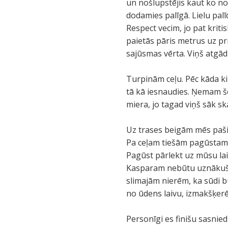
un nošlupstējis kaut ko no
dodamies palīgā. Lielu palī
Respect vecim, jo pat kriti
paietās pāris metrus uz pr
sajūsmas vērta. Viņš atgād
Turpinām ceļu. Pēc kāda ki
tā kā iesnaudies. Ņemam š
miera, jo tagad viņš sāk sk
Uz trases beigām mēs paši 
Pa ceļam tiešām pagūstam s
Pagūst pārlekt uz mūsu lai
Kasparam nebūtu uznākuši m
slimajām nierēm, ka sūdi b
no ūdens laivu, izmakšķerē
Personīgi es finišu sasnied