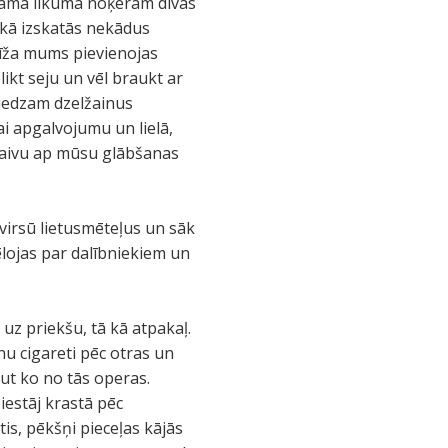
nākamā līkuma noķeram divas
t kā izskatās nekādus
rīža mums pievienojas
likt seju un vēl braukt ar
niedzam dzelžainus
ai apgalvojumu un lielā,
 laivu ap mūsu glābšanas
 virsū lietusmēteļus un sāk
ēlojas par dalībniekiem un
uz priekšu, tā kā atpakaļ.
nu cigareti pēc otras un
ut ko no tās operas.
iestāj krastā pēc
is, pēkšņi pieceļas kājās