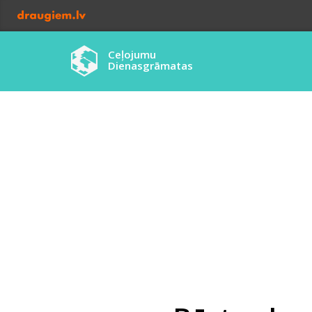
Ceļojumu
Dienasgrāmatas