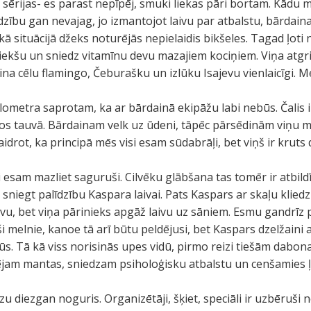
 sērijas- es parast nepīpēj, smuki liekas pāri bortam. Kādu 
dzību gan nevajag, jo izmantojot laivu par atbalstu, bārdainais
skā situācijā džeks noturējās nepielaidis bikšeles. Tagad ļot
iekšu un sniedz vitamīnu devu mazajiem kociņiem. Viņa atgrie
ina cēlu flamingo, Čeburašku un izlūku Isajevu vienlaicīgi. M
lometra saprotam, ka ar bārdainā ekipāžu labi nebūs. Čalis ir
os tauvā. Bārdainam velk uz ūdeni, tāpēc pārsēdinām viņu mū
aidrot, ka principā mēs visi esam sūdabrāļi, bet viņš ir kruts 
esam mazliet saguruši. Cilvēku glābšana tas tomēr ir atbil
niegt palīdzību Kaspara laivai. Pats Kaspars ar skaļu kliedz
vu, bet viņa pārinieks apgāž laivu uz sāniem. Esmu gandrīz pā
elnie, kanoe tā arī būtu peldējusi, bet Kaspars dzelžaini a
ūs. Tā kā viss norisinās upes vidū, pirmo reizi tiešām dabona
jam mantas, sniedzam psiholoģisku atbalstu un cenšamies ļot
zu diezgan noguris. Organizētāji, šķiet, speciāli ir uzbēruši