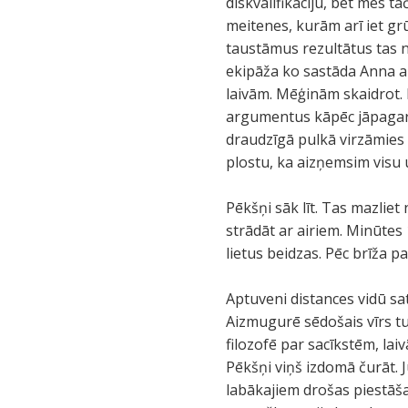
diskvalifikāciju, bet mēs 
meitenes, kurām arī iet grū
taustāmus rezultātus tas 
ekipāža ko sastāda Anna ar 
laivām. Mēģinām skaidrot. 
argumentus kāpēc jāpagaršo
draudzīgā pulkā virzāmies 
plostu, ka aizņemsim visu
Pēkšņi sāk līt. Tas mazliet
strādāt ar airiem. Minūtes
lietus beidzas. Pēc brīža pa
Aptuveni distances vidū sa
Aizmugurē sēdošais vīrs tu
filozofē par sacīkstēm, la
Pēkšņi viņš izdomā čurāt. J
labākajiem drošas piestāša