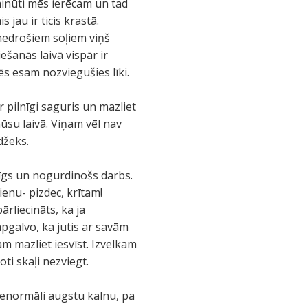
minūti mēs ierēcam un tad
 jau ir ticis krastā.
i nedrošiem soļiem viņš
šanās laivā vispār ir
ēs esam nozviegušies līki.
 pilnīgi saguris un mazliet
su laivā. Viņam vēl nav
džeks.
dīgs un nogurdinošs darbs.
ienu- pizdec, krītam!
rliecināts, ka ja
pgalvo, ka jutis ar savām
m mazliet iesvīst. Izvelkam
i skaļi nezviegt.
 nenormāli augstu kalnu, pa