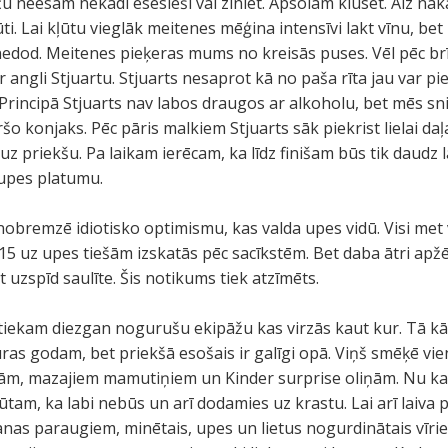
taču neesam nekādi esesieši vai ziniet. Apsolām klusēt. Aiz 
ti. Lai kļūtu vieglāk meitenes mēģina intensīvi lakt vīnu, be
nedod. Meitenes pieķeras mums no kreisās puses. Vēl pēc b
angli Stjuartu. Stjuarts nesaprot kā no paša rīta jau var pie
Principā Stjuarts nav labos draugos ar alkoholu, bet mēs s
 konjaks. Pēc pāris malkiem Stjuarts sāk piekrist lielai daļ
uz priekšu. Pa laikam ierēcam, ka līdz finišam būs tik daudz
 upes platumu.
 nobremzē idiotisko optimismu, kas valda upes vidū. Visi met
 15 uz upes tiešām izskatās pēc sacīkstēm. Bet daba ātri apž
t uzspīd saulīte. Šis notikums tiek atzīmēts.
tiekam diezgan nogurušu ekipāžu kas virzās kaut kur. Tā kā 
ras godam, bet priekšā esošais ir galīgi opā. Viņš smēķē vie
ivām, mazajiem mamutiņiem un Kinder surprise oliņām. Nu ka
ūtam, ka labi nebūs un arī dodamies uz krastu. Lai arī laiva p
nas paraugiem, minētais, upes un lietus nogurdinātais vīriet