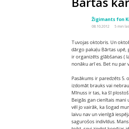
Bārtas kar
Žigimants fon K
08.10.2012
5 min la
Tuvojas oktobris. Un oktob
dārgo pakaļu Bārtas upē, p
ir organizēts glābšanas (
nonāku arī es. Bet nu par v
Pasākums ir paredzēts 5. o
izdomāt brauks vai nebrauk
Mīnuss ir tas, ka šī plost
Beigās gan cienītais mani
vēl jo vairāk, ka šogad mum
laivu nav un vienīgā iespē
sagurošos indivīdus. Mans b
teikt, sevi ziedot kopējas 