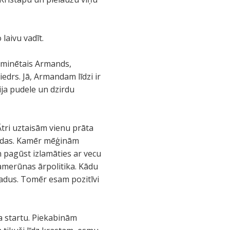
laivu vadīt.
ieminētais Armands,
drs. Jā, Armandam līdzi ir
ija pudele un dzirdu
Ātri uztaisām vienu prāta
grīdas. Kamēr mēģinām
n pagūst izlamāties ar vecu
 Kamerūnas ārpolitika. Kādu
radus. Tomēr esam pozitīvi
da startu. Piekabinām