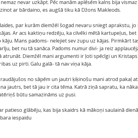
 nemaz nevar uzkāpt. Pēc manām aplēsēm kalns bija vismaz
līdzinot ar bārdaino, es augšā tiku kā Džons Makleods.
klaides, par kurām diemžēl šogad nevaru sniegt aprakstu, jo 
kājas. Ar acs kaktiņu redzēju, ka cilvēki mētā kartupeļus, b
āju. Mans padoms- nelejiet sev zupu uz kājas. Pirmkārt tas i
arīju, bet nu tā sanāca. Padoms numur divi- ja reiz applaucējat
 atrunāt. Diemžēl mani argumenti ir ļoti spēcīgi un Kristaps
bas uz pirti. Galu galā- tā nav viņa kāja.
raudājušos no sāpēm un jautri ķiķinošu mani atrod pakaļ at
na jautrs, bet tā jau ir cita tēma. Katrā ziņā sapratu, ka n
patēriņš būtu samazināms uz pusi.
r patieso glābēju, kas bija skaidrs kā mākoņi saulainā dienā
 bara iespaidu