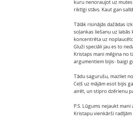
kuru nenoraujot uz mutes
riktīgi stāvs. Kaut gan sa
Tālāk risinājās dažādas iz
soļankas liešanu uz labās 
koncentrēta uz noplaucēto k
Gluži speciāli jau es to ned
Kristaps mani mēģina no tā
argumentiem bijis- baigi gri
Tādu sagurušu, mazliet no
Ceļš uz mājām esot bijis ga
airēt, un stipro dzērienu 
P.S. Lūgums nejaukt mani a
Kristapu vienkārši radījām