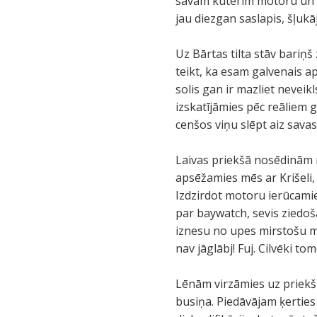
savam kuterim motoru un ce
jau diezgan saslapis, šļukā
Uz Bārtas tilta stāv bariņš
teikt, ka esam galvenais ap
solis gan ir mazliet nevei
izskatījāmies pēc reāliem 
cenšos viņu slēpt aiz sav
Laivas priekšā nosēdinām m
apsēžamies mēs ar Krišeli
Izdzirdot motoru ierūcami
par baywatch, sevis ziedo
iznesu no upes mirstošu mei
nav jāglābj! Fuj. Cilvēki t
Lēnām virzāmies uz priekšu
busiņa. Piedāvājam ķerties