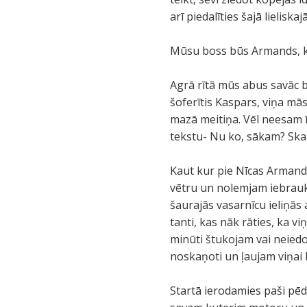
arī piedalīties šajā lielisk
Mūsu boss būs Armands, kur
Agrā rītā mūs abus savāc b
šoferītis Kaspars, viņa mā
mazā meitiņa. Vēl neesam ī
tekstu- Nu ko, sākam? Skai
Kaut kur pie Nīcas Armands
vētru un nolemjam iebrauk
šaurajās vasarnīcu ieliņās
tanti, kas nāk rāties, ka v
minūti štukojam vai neiedo
noskaņoti un ļaujam viņai
Startā ierodamies paši pēdē