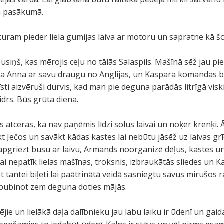
ajā pasākumā.
am pieder liela gumijas laiva ar motoru un sapratne kā šo 
usiņš, kas mērojis ceļu no tālās Salaspils. Mašīnā sēž jau p
sa Anna ar savu draugu no Anglijas, un Kaspara komandas bie
sti aizvēruši durvis, kad man pie deguna parādās litrīgā visk
drs. Būs grūta diena.
 atceras, ka nav paņēmis līdzi solus laivai un noķer krenķi. 
t Ječos un savākt kādas kastes lai nebūtu jāsēž uz laivas 
 apgriezt busu ar laivu, Armands noorganizē dēļus, kastes u
iņai nepatīk lielas mašīnas, troksnis, izbraukātās sliedes un
t tantei biļeti lai paātrinātā veidā sasniegtu savus mirušos 
 bubinot zem deguna doties mājās.
jie un lielākā daļa dalībnieku jau labu laiku ir ūdenī un gai