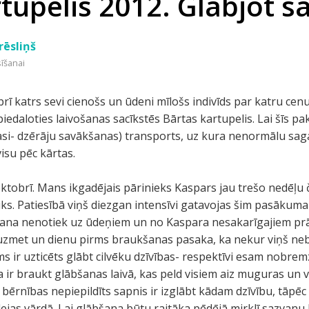
tupelis 2012. Glābjot 
rēsliņš
sīšanai
rī katrs sevi cienošs un ūdeni mīlošs indivīds par katru cen
iedaloties laivošanas sacīkstēs Bārtas kartupelis. Lai šīs p
 lasi- dzērāju savākšanas) transports, uz kura nenormālu sa
isu pēc kārtas.
ktobrī. Mans ikgadējais pārinieks Kaspars jau trešo nedēļu
s. Patiesībā viņš diezgan intensīvi gatavojas šim pasākumam
ošana nenotiek uz ūdeņiem un no Kaspara nesakarīgajiem prā
 uzmet un dienu pirms braukšanas pasaka, ka nekur viņš neb
s ir uzticēts glābt cilvēku dzīvības- respektīvi esam nobrem
ja ir braukt glābšanas laivā, kas peld visiem aiz muguras un
ērnības nepiepildīts sapnis ir izglābt kādam dzīvību, tāpēc ļ
idejas vārdā. Lai glābšana būtu raitāka pēdējā mirklī sazvanu