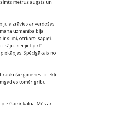
 simts metrus augsts un
biju aizrāvies ar verdošas
et mana uzmanība bija
r slimi, otrkārt- sāpīgi.
 kāju- neejiet pirtī.
 piekāpjas. Spēcīgākais no
braukušie ģimenes locekļi.
ākamgad es tomēr gribu
 pie Gaiziņkalna. Mēs ar