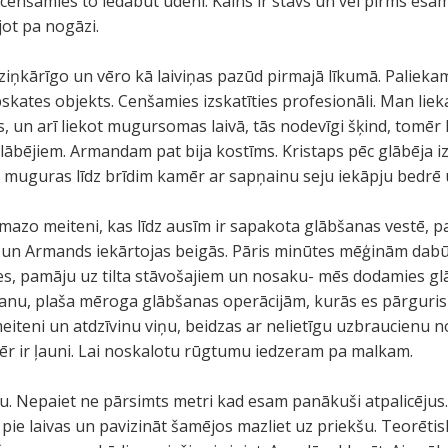
nšamies to iedabūt ūdenī. Kalns ir stāvs un vēl pirms esam
jot pa nogāzi.
 ziņkārīgo un vēro kā laiviņas pazūd pirmajā līkumā. Paliekam 
skates objekts. Cenšamies izskatīties profesionāli. Man liek
kls, un arī liekot mugursomas laivā, tās nodevīgi šķind, tom
glābējiem. Armandam pat bija kostīms. Kristaps pēc glābēja i
as muguras līdz brīdim kamēr ar sapņainu seju iekāpju bedr
azo meiteni, kas līdz ausīm ir sapakota glābšanas vestē, pa
, un Armands iekārtojas beigās. Pāris minūtes mēģinām dabū
es, pamāju uz tilta stāvošajiem un nosaku- mēs dodamies gl
šanu, plaša mēroga glābšanas operācijām, kurās es pārguri
teni un atdzīvinu viņu, beidzas ar nelietīgu uzbraucienu no 
omēr ir ļauni. Lai noskalotu rūgtumu iedzeram pa malkam.
. Nepaiet ne pārsimts metri kad esam panākuši atpalicējus. 
 pie laivas un pavizināt šamējos mazliet uz priekšu. Teorētis