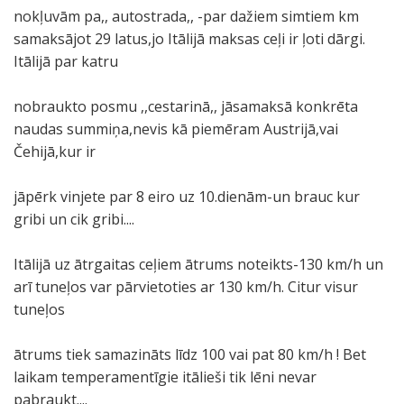
nokļuvām pa,, autostrada,, -par dažiem simtiem km
samaksājot 29 latus,jo Itālijā maksas ceļi ir ļoti dārgi.
Itālijā par katru
nobraukto posmu ,,cestarinā,, jāsamaksā konkrēta
naudas summiņa,nevis kā piemēram Austrijā,vai
Čehijā,kur ir
jāpērk vinjete par 8 eiro uz 10.dienām-un brauc kur
gribi un cik gribi....
Itālijā uz ātrgaitas ceļiem ātrums noteikts-130 km/h un
arī tuneļos var pārvietoties ar 130 km/h. Citur visur
tuneļos
ātrums tiek samazināts līdz 100 vai pat 80 km/h ! Bet
laikam temperamentīgie itālieši tik lēni nevar
pabraukt....