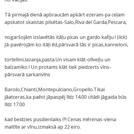
Tā pirmajā dienā apbraucām apkārt ezeram-pa ceļam
apskatot skaistas pilsētas-Salo,Riva del Garda,Pescara,
nogaršojām izslavētās itāļu picas un gardo kafiju ! (lick)
Jā-pavērojām ko itāļi ēd,pārsvarā tās ir picas,kanneloni,
tortellini,lazanja,pasta.Un visam klāt-olīveļļu un
balzamiko ! Un protams klāt tiek piedzerts vīns-
pārsvarā sarkanvīns
Barolo,Chianti,Montepulciano,Gropello.Tikai
jāatceras,ka paēst jāpaspēj līdz 14.00 citādi jāgaida būs
līdz 17.00
kad beidzies pusdienlaiks !?! Cenas mērenas-viena
maltīte ar vīnu,izmaksā ap 22 eiro.