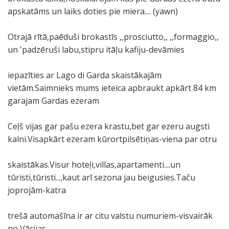
apskatāms un laiks doties pie miera.... (yawn)
Otrajā rītā,paēduši brokastīs ,,prosciutto,, ,,formaggio,,
un 'padzēruši labu,stipru itāļu kafiju-devāmies
iepazīties ar Lago di Garda skaistākajām
vietām.Saimnieks mums ieteica apbraukt apkārt 84 km
garajam Gardas ezeram
Ceļš vijas gar pašu ezera krastu,bet gar ezeru augsti
kalni.Visapkārt ezeram kūrortpilsētiņas-viena par otru
skaistākas.Visur hoteļi,villas,apartamenti....un
tūristi,tūristi...,kaut arī sezona jau beigusies.Taču
joprojām-katra
trešā automašīna ir ar citu valstu numuriem-visvairāk
no Vācijas.