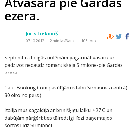
Atvasara pie Gardas
ezera.
Juris Liekniņš
07.10.2012
2 min lasīšanai
106 foto
Septembra beigās nolēmām pagarināt vasaru un
padzīvot nedaudz romantiskajā Sirmionē-pie Gardas
ezera.
Caur Booking Com pasūtījām istabu Sirmiones centrā(
30 eiro no pers.)
Itālija mūs sagaidīja ar brīnišķīgu laiku-+27 C un
dabūjām pārģērbties tālredzīgi līdzi paņemtajos
šortos.Līdz Sirmionei