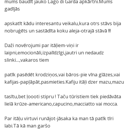
mums baudīt jauko Lago di Garda apkārtni.Mums
gadījās
apskatīt kādu interesantu veikalu,kura otrs stāvs bija
nobruģēts un sastādīta koku aleja-otrajā stāvā !!!
Daži novērojumi par itāļiem-viņi ir
laipni,emocionāli,izpalīdzīgi,jautri un nedaudz
slinki....,vakaros tiem
patīk pasēdēt krodziņos,vai bāros-pie vīna glāzes,vai
kafijas-papļāpāt,pasmieties.Kafiju itāļi dzer mazu,mazu
tasītu,bet ļoooti stipru ! Taču tūristiem tiek piedāvāta
lielā krūze-americano,capucino,macciatto vai mocca.
Par itāļu virtuvi runājot-jāsaka ka man tā patīk tīri
labi.Tā kā man garšo