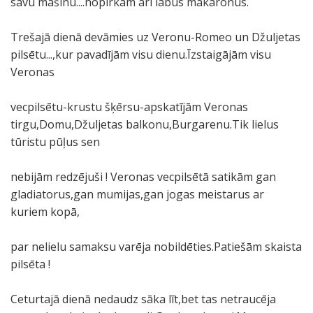
savu mašīnu....nopirkām arī labus makaronus.
Trešajā dienā devāmies uz Veronu-Romeo un Džuljetas
pilsētu...,kur pavadījām visu dienu.Īzstaigājām visu
Veronas
vecpilsētu-krustu šķērsu-apskatījām Veronas
tirgu,Domu,Džuljetas balkonu,Burgarenu.Tik lielus
tūristu pūļus sen
nebijām redzējuši ! Veronas vecpilsētā satikām gan
gladiatorus,gan mumijas,gan jogas meistarus ar
kuriem kopā,
par nelielu samaksu varēja nobildēties.Patiešām skaista
pilsēta !
Ceturtajā dienā nedaudz sāka līt,bet tas netraucēja