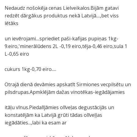
Nedaudz nošokēja cenas Lielveikalos.Bijām gatavi
redzēt dārgākus produktus nekā Latvijā....,bet viss
lētāks
un ievērojami....spriediet paši-kafijas pupiņas 1kg-
9.eiro,'minerālūdens 2L -0,19 eiro,tēja-0,46 eiro,sula 1
L-0,65 eiro
cukurs 1kg-0,70 eiro.....
Otrajā dienā devāmies apskatīt Sirmiones vecpilsētu un
pilsdrupas.Apmklējām dažas vinotēkas-iegādājamies
itāļu vīnus.Piedalījāmies olīveļas degustācijās un
konstatējām ka Latvijā grūti tādas olīveļļas
iegādāties...,labi ka esam ar