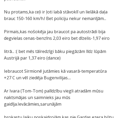
Nu protams,ka ceļi ir ļoti labā stāvoklī un lielākā daļa
brauc 150-160 km/h.! Bet policiju nekur nemanījām...
Pirmais,kas nošokēja jau braucot pa autostrādi bija
degvielas cenas-benzīns 2,03 eiro bet dīzelis-1,97 eiro
litrā... :( bet mēs tālredzīgi bāku piegāzām līdz lūpām
Austrijā par 1,37 eiro (dance)
Iebraucot Sirmionē jutāmies kā vasarā-temperatūra
+27 C un vēl ziedēja Bugenvilijas....
Ar Ivara (Tom-Tom) palīdzību viegli atradām mūsu
naktsmājas un saimnieks jau mūs
gaidīja.Ievācāmies,sarunājām
brokastu laiku,noskaidrojām kas pie Gardas ezera būtu