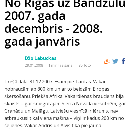
No Rīgas uz Bandžulu
2007. gada
decembris - 2008.
gada janvāris
Džo Labuckas
29.01.2008
1 min lasīšanai
35 foto
Trešā daļa. 31.12.2007. Esam pie Tarifas. Vakar
nobraucām ap 800 km un ar to beidzām Eiropas
šķērsošanu. Priekšā Āfrika. Vakardienas brauciens bija
skaists – gar sniegotajam Sierra Nevada virsotnēm, gar
Granādu un Malāgu. Latviešu viesnīcā ir lērums, nav
atbraukusi tikai viena mašīna – viņi ir kādus 200 km no
šejienes. Vakar Andris un Alvis tika pie jauna