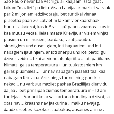
Sao Paulo nevar kaa Vecriigu ar kaajaam izstaigaat ...
laikam "mazliet" pa lielu. Visaa Latvijaa ir mazliet vairaak
par 2 miljoniem iedziivotaaju, bet tur tikai vienaa
pilseetaa paari 20. Latvietim laikam vienkaarshaak
buutu izskaidrot; kas ir Brasiilija? paaris vaardos ... tas ir
kaa muusu vecaa, lielaa maasa Krievija, ar visiem vinjas
plusiem un miinusiem; bardaku, visatljautiibu,
sirsniigiem und dusmiigiem, loti bagaatiem und loti
nabagiem ljautinjiem, ar loti sherpu und loti pieticiigu
dziives veidu. ... tikai ar vienu atshkjiriibu ... loti patiikams
klimats, gaisa temperatuura + un tuukstoshiem km
garas pludmales ... Tur nav nabagam jaasalst taa, kaa
nabagam Krievijaa. Arii sniegs tur nesnieg gandriiz
nekad ... nu varbuut mazliet pashaa Braziilijas dienvidu
daljaa ... bet prinzipaa ziemas temperatuura ir +10 arii
tur lejaa ... Var arii koka vai kartona buudinjaa dziivot, ja
citas nav ... kraasns nav jaakurina ... malku nevajag,
daudz dreebes; kazokus, zaabakus, ausaines arii ne ...