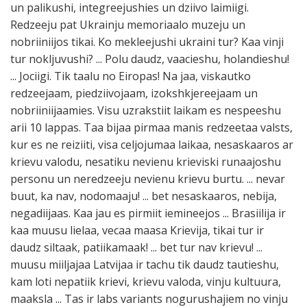
un palikushi, integreejushies un dziivo laimiigi.
Redzeeju pat Ukrainju memoriaalo muzeju un
nobriiniijos tikai. Ko mekleejushi ukraini tur? Kaa vinji
tur nokljuvushi? ... Polu daudz, vaacieshu, holandieshu!
... Jociigi. Tik taalu no Eiropas! Na jaa, viskautko
redzeejaam, piedziivojaam, izokshkjereejaam un
nobriiniijaamies. Visu uzrakstiit laikam es nespeeshu
arii 10 lappas. Taa bijaa pirmaa manis redzeetaa valsts,
kur es ne reiziiti, visa celjojumaa laikaa, nesaskaaros ar
krievu valodu, nesatiku nevienu krieviski runaajoshu
personu un neredzeeju nevienu krievu burtu. ... nevar
buut, ka nav, nodomaaju! ... bet nesaskaaros, nebija,
negadiijaas. Kaa jau es pirmiit iemineejos ... Brasiilija ir
kaa muusu lielaa, vecaa maasa Krievija, tikai tur ir
daudz siltaak, patiikamaak! ... bet tur nav krievu! ...
muusu miiljajaa Latvijaa ir tachu tik daudz tautieshu,
kam loti nepatiik krievi, krievu valoda, vinju kultuura,
maaksla ... Tas ir labs variants nogurushajiem no vinju