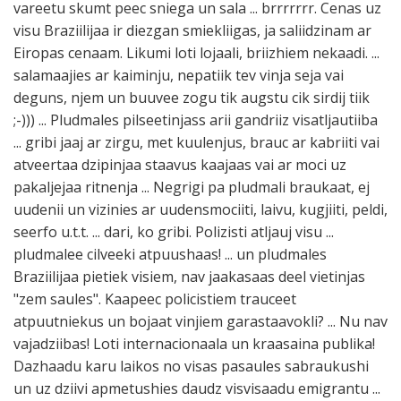
vareetu skumt peec sniega un sala ... brrrrrrr. Cenas uz
visu Braziilijaa ir diezgan smiekliigas, ja saliidzinam ar
Eiropas cenaam. Likumi loti lojaali, briizhiem nekaadi. ...
salamaajies ar kaiminju, nepatiik tev vinja seja vai
deguns, njem un buuvee zogu tik augstu cik sirdij tiik
;-))) ... Pludmales pilseetinjass arii gandriiz visatljautiiba
... gribi jaaj ar zirgu, met kuulenjus, brauc ar kabriiti vai
atveertaa dzipinjaa staavus kaajaas vai ar moci uz
pakaljejaa ritnenja ... Negrigi pa pludmali braukaat, ej
uudenii un vizinies ar uudensmociiti, laivu, kugjiiti, peldi,
seerfo u.t.t. ... dari, ko gribi. Polizisti atljauj visu ...
pludmalee cilveeki atpuushaas! ... un pludmales
Braziilijaa pietiek visiem, nav jaakasaas deel vietinjas
"zem saules". Kaapeec policistiem trauceet
atpuutniekus un bojaat vinjiem garastaavokli? ... Nu nav
vajadziibas! Loti internacionaala un kraasaina publika!
Dazhaadu karu laikos no visas pasaules sabraukushi
un uz dziivi apmetushies daudz visvisaadu emigrantu ...