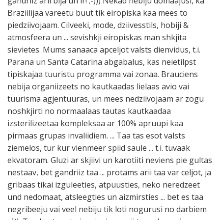
gandriiz arii bija un ir! ;-))) Nekad nebiju domaajusi, ka
Braziilijaa vareetu buut tik eiropiska kaa mees to
piedziivojaam. Cilveeki, mode, dziivesstils, hobiji &
atmosfeera un ... sevishkji eiropiskas man shkjita
sievietes. Mums sanaaca apceljot valsts dienvidus, t.i.
Parana un Santa Catarina abgabalus, kas neietilpst
tipiskajaa tuuristu programma vai zonaa. Brauciens
nebija organiizeets no kautkaadas lielaas avio vai
tuurisma agjentuuras, un mees nedziivojaam ar zogu
noshkjirti no normaalaas tautas kautkaadaa
izsterilizeetaa kompleksaa ar 100% apruupi kaa
pirmaas grupas invaliidiem. ... Taa tas esot valsts
ziemelos, tur kur vienmeer spiid saule ... t.i. tuvaak
ekvatoram. Gluzi ar skjiivi un karotiiti neviens pie gultas
nestaav, bet gandriiz taa ... protams arii taa var celjot, ja
gribaas tikai izguleeties, atpuusties, neko neredzeet
und nedomaat, atsleegties un aizmirsties ... bet es taa
negribeeju vai veel nebiju tik loti nogurusi no darbiem