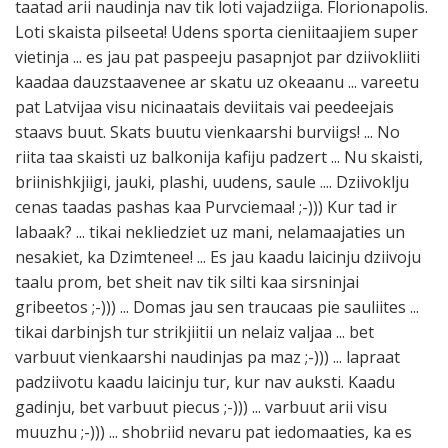
taatad arii naudinja nav tik loti vajadziiga. Florionapolis.
Loti skaista pilseeta! Udens sporta cieniitaajiem super
vietinja ... es jau pat paspeeju pasapnjot par dziivokliiti
kaadaa dauzstaavenee ar skatu uz okeaanu ... vareetu
pat Latvijaa visu nicinaatais deviitais vai peedeejais
staavs buut. Skats buutu vienkaarshi burviigs! ... No
riita taa skaisti uz balkonija kafiju padzert ... Nu skaisti,
briinishkjiigi, jauki, plashi, uudens, saule .... Dziivoklju
cenas taadas pashas kaa Purvciemaa! ;-))) Kur tad ir
labaak? ... tikai nekliedziet uz mani, nelamaajaties un
nesakiet, ka Dzimtenee! ... Es jau kaadu laicinju dziivoju
taalu prom, bet sheit nav tik silti kaa sirsninjai
gribeetos ;-))) ... Domas jau sen traucaas pie sauliites ...
tikai darbinjsh tur strikjiitii un nelaiz valjaa ... bet
varbuut vienkaarshi naudinjas pa maz ;-))) ... lapraat
padziivotu kaadu laicinju tur, kur nav auksti. Kaadu
gadinju, bet varbuut piecus ;-))) ... varbuut arii visu
muuzhu ;-))) ... shobriid nevaru pat iedomaaties, ka es