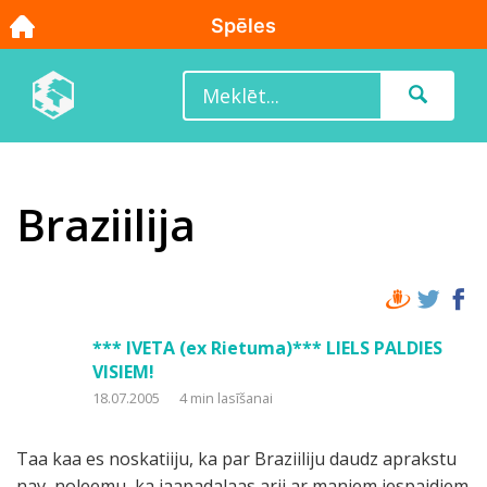
Braziilija
*** IVETA (ex Rietuma)*** LIELS PALDIES
VISIEM!
18.07.2005
4 min lasīšanai
Taa kaa es noskatiiju, ka par Braziiliju daudz aprakstu
nav, noleemu, ka jaapadalaas arii ar maniem iespaidiem