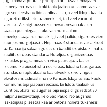
;-))). Taada atpuuta ir principaa arii tuvaak maajaam
iespeejama, nav tik traki taalu jaalido un jaamocaas ar
ilgo seedeeshanu lidmashiinaas. ... (Ja veel lidojot kaadu
zigareti driiksteetu uzsmeekjeet, tad veel varbuut
vareetu. Aizmigt pusseezus nevar, nesanaak ... un
taadaa pusmiegaa, jebkuram normaalam
smeekjeetaajam, zinot cik ilgi veel jaalido, cigaretes vien
sapnjos murgojaas.) ... Nepilnaas 4 stundaas var aizlidot
uz Kanaariju salaam guleet un baudiit tropisko klimatu,
sauliiti, eiropas standarta Hoteljus, organizeetaas
izklaides programmas un visu paareejo. ... taa es
izleemu, ka piecietiishu neertiibas, lidoshu taas garaas
stundas un apluukoshu kaa cilveeki dziivo vinjpus
ekvatoram. Lidmashiina no Pariizes lidoja uz Sao Paulo,
kur mums bija jaapaarseezaas, lai lidotu taalaak uz
Curitibu. Skats no augshas bija iespaidiigs redzot 20
miljonu iedziivotaaju lielo Sao Paulo. No augshas
izskatiijaas pilseetaa kaa ar betona noliets tuksnesis.