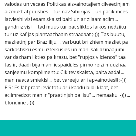
valodas un vecaas Politikas aizvainotajiem cilveecinjiem
aizmukt atpuusties ... tur nav Sibiirijas ... un pacik mees
latvieshi visi esam skaisti balti un ar zilaam aciim ...
gandriiz visi! ... tad muus tur pat sliktos laikos nedziitu
tur uz kafijas plantaazhaam straadaat ;-))) Tas buutu,
mazlietinj par Braziiliju. ... varbuut briizhiem mazliet pa
sarkastisku esmu izteikusies un mani saliidzinaajumi
var dazham likties pa krasu, bet "rupjos vilcienos" taa
tas ir, daadi bija mani iespaidi. Es pirmo reizi muuzhaa
sanjeemu komplimentu: Cik tev skaista, balta aada! ...
man naaca smiekls! ... bet vareeju arii apvainoties!!! ;-)))
P.S.: Es labpraat ievietotu arii kaadu bildi klaat, bet
aciimredzot man ir "praatinjsh pa iisu" ... nemaaku ;-))) ...
blondiine ;-)))