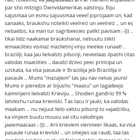
par sho milziigo Dienvidamerikas valstinju. Biju
sajusmaa un esmu sajuusmaa veeel joprojaam un, kad
sanaaks, braukshu noteikti veelreiz un veelreiz ... un es
nebaidos, ka man tur sagribeesies palikt pavisam ;-))) ...
tikai liidz naakamai braukshanai, nebuutu slikti
iemaaciities vismaz mazlietinj vinju meelee runaat! ...
braziilji, kaa jau lielvalsts pilsonji, neveelaas iipashi citas
valodas maaciities ... daudzi dziivo peec principa un
uzskata, ka visa pasaule ir Braziilija jeb Braziilija ir
pasaule ... Mums "mazajiem" tas jau nav nekas jauns!
Mums ir pieredze ar bijusho "maasu" un tagadeejo
kaiminjieni lielvalsti Krieviju. ... Shodien gandriiz 99 %
latvieshu runaa krieviski. Tas tacu ir jauki, ka valodas
maakam. ... nu nejuut lielo valstu pilsonji to vajadziibu,
ka vinjiem buutu muusu vai citu valodinjas
jaaiemaacaas ;-))) ... Arii krieviem vienmeer likaas, ka visa
pasaule runaa krieviski ... un smejies vai raudi, taa tas