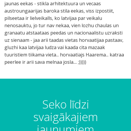
jaunas eekas - stikla arhitektuura un vecaas
austroungaarijas baroka stila eekas, viss izpostiit,
pilseetaa ir lielveikalls, ko latvijaa par veikalu
nenosauktu, jo tur nav nekaa, vien lozhu chaulas un
granaatu atstaataas peedas un nacionaalistu uzraksti
uz sienaam - jaa arii taadas vietas horvaatijaa pastaav,
gluzhi kaa latvijaa ludza vai kaada cita mazaak
tuuristiem tiikama vieta... horvaatiajs Haarema... katraa
peerlee ir arii sava melnaa josla.... ;)))))
Seko līdzi
svaigākajiem
jaunumiem