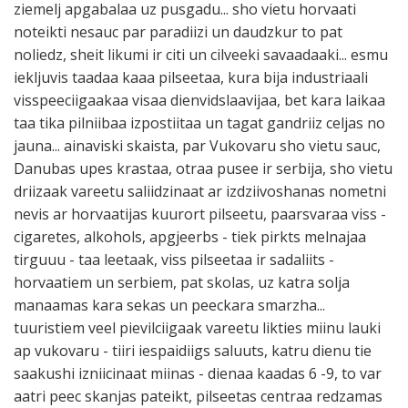
ziemelj apgabalaa uz pusgadu... sho vietu horvaati
noteikti nesauc par paradiizi un daudzkur to pat
noliedz, sheit likumi ir citi un cilveeki savaadaaki... esmu
iekljuvis taadaa kaaa pilseetaa, kura bija industriaali
visspeeciigaakaa visaa dienvidslaavijaa, bet kara laikaa
taa tika pilniibaa izpostiitaa un tagat gandriiz celjas no
jauna... ainaviski skaista, par Vukovaru sho vietu sauc,
Danubas upes krastaa, otraa pusee ir serbija, sho vietu
driizaak vareetu saliidzinaat ar izdziivoshanas nometni
nevis ar horvaatijas kuurort pilseetu, paarsvaraa viss -
cigaretes, alkohols, apgjeerbs - tiek pirkts melnajaa
tirguuu - taa leetaak, viss pilseetaa ir sadaliits -
horvaatiem un serbiem, pat skolas, uz katra solja
manaamas kara sekas un peeckara smarzha...
tuuristiem veel pievilciigaak vareetu likties miinu lauki
ap vukovaru - tiiri iespaidiigs saluuts, katru dienu tie
saakushi izniicinaat miinas - dienaa kaadas 6 -9, to var
aatri peec skanjas pateikt, pilseetas centraa redzamas