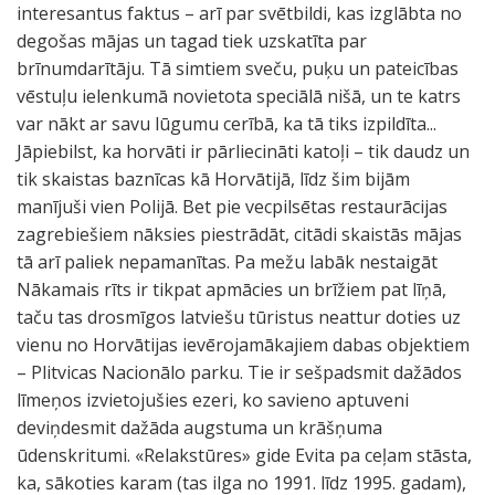
interesantus faktus – arī par svētbildi, kas izglābta no
degošas mājas un tagad tiek uzskatīta par
brīnumdarītāju. Tā simtiem sveču, puķu un pateicības
vēstuļu ielenkumā novietota speciālā nišā, un te katrs
var nākt ar savu lūgumu cerībā, ka tā tiks izpildīta...
Jāpiebilst, ka horvāti ir pārliecināti katoļi – tik daudz un
tik skaistas baznīcas kā Horvātijā, līdz šim bijām
manījuši vien Polijā. Bet pie vecpilsētas restaurācijas
zagrebiešiem nāksies piestrādāt, citādi skaistās mājas
tā arī paliek nepamanītas. Pa mežu labāk nestaigāt
Nākamais rīts ir tikpat apmācies un brīžiem pat līņā,
taču tas drosmīgos latviešu tūristus neattur doties uz
vienu no Horvātijas ievērojamākajiem dabas objektiem
– Plitvicas Nacionālo parku. Tie ir sešpadsmit dažādos
līmeņos izvietojušies ezeri, ko savieno aptuveni
deviņdesmit dažāda augstuma un krāšņuma
ūdenskritumi. «Relakstūres» gide Evita pa ceļam stāsta,
ka, sākoties karam (tas ilga no 1991. līdz 1995. gadam),