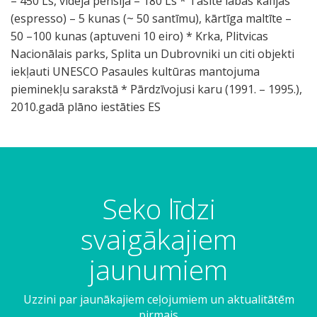
– 450 Ls, vidējā pensija – 180 Ls * Tasīte labas kafijas
(espresso) – 5 kunas (~ 50 santīmu), kārtīga maltīte –
50 –100 kunas (aptuveni 10 eiro) * Krka, Plitvicas
Nacionālais parks, Splita un Dubrovniki un citi objekti
iekļauti UNESCO Pasaules kultūras mantojuma
pieminekļu sarakstā * Pārdzīvojusi karu (1991. – 1995.),
2010.gadā plāno iestāties ES
Seko līdzi
svaigākajiem
jaunumiem
Uzzini par jaunākajiem ceļojumiem un aktualitātēm
pirmais