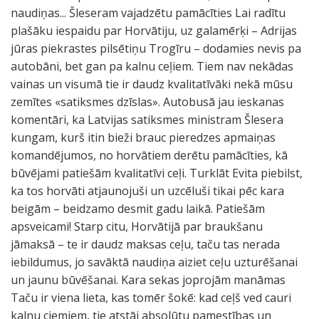
naudiņas... Šleseram vajadzētu pamācīties Lai radītu
plašāku iespaidu par Horvātiju, uz galamērķi – Adrijas
jūras piekrastes pilsētiņu Trogīru – dodamies nevis pa
autobāni, bet gan pa kalnu ceļiem. Tiem nav nekādas
vainas un visumā tie ir daudz kvalitatīvāki nekā mūsu
zemītes «satiksmes dzīslas». Autobusā jau ieskanas
komentāri, ka Latvijas satiksmes ministram Šlesera
kungam, kurš itin bieži brauc pieredzes apmaiņas
komandējumos, no horvātiem derētu pamācīties, kā
būvējami patiešām kvalitatīvi ceļi. Turklāt Evita piebilst,
ka tos horvāti atjaunojuši un uzcēluši tikai pēc kara
beigām – beidzamo desmit gadu laikā. Patiešām
apsveicami! Starp citu, Horvātijā par braukšanu
jāmaksā – te ir daudz maksas ceļu, taču tas nerada
iebildumus, jo savāktā naudiņa aiziet ceļu uzturēšanai
un jaunu būvēšanai. Kara sekas joprojām manāmas
Taču ir viena lieta, kas tomēr šokē: kad ceļš ved cauri
kalnu ciemiem, tie atstāj absolūtu pamestības un