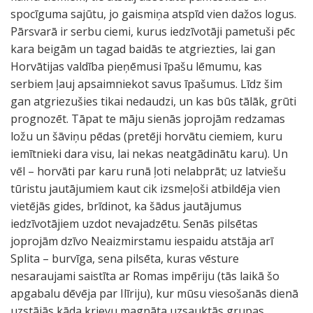
spocīguma sajūtu, jo gaismiņa atspīd vien dažos logus.
Pārsvarā ir serbu ciemi, kurus iedzīvotāji pametuši pēc
kara beigām un tagad baidās te atgriezties, lai gan
Horvātijas valdība pieņēmusi īpašu lēmumu, kas
serbiem ļauj apsaimniekot savus īpašumus. Līdz šim
gan atgriezušies tikai nedaudzi, un kas būs tālāk, grūti
prognozēt. Tāpat te māju sienās joprojām redzamas
ložu un šāviņu pēdas (pretēji horvātu ciemiem, kuru
iemītnieki dara visu, lai nekas neatgādinātu karu). Un
vēl – horvāti par karu runā ļoti nelabprāt; uz latviešu
tūristu jautājumiem kaut cik izsmeļoši atbildēja vien
vietējās gides, brīdinot, ka šādus jautājumus
iedzīvotājiem uzdot nevajadzētu. Senās pilsētas
joprojām dzīvo Neaizmirstamu iespaidu atstāja arī
Splita – burvīga, sena pilsēta, kuras vēsture
nesaraujami saistīta ar Romas impēriju (tās laikā šo
apgabalu dēvēja par Ilīriju), kur mūsu viesošanās dienā
uzstājās kāda krievu magnāta uzsauktās grupas