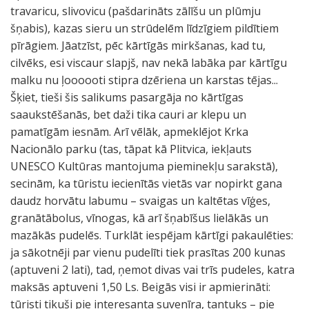
travaricu, slivovicu (pašdarināts zālīšu un plūmju
šņabis), kazas sieru un strūdelēm līdzīgiem pildītiem
pīrāgiem. Jāatzīst, pēc kārtīgās mirkšanas, kad tu,
cilvēks, esi viscaur slapjš, nav nekā labāka par kārtīgu
malku nu ļoooooti stipra dzēriena un karstas tējas...
Šķiet, tieši šis salikums pasargāja no kārtīgas
saaukstēšanās, bet daži tika cauri ar klepu un
pamatīgām iesnām. Arī vēlāk, apmeklējot Krka
Nacionālo parku (tas, tāpat kā Plitvica, iekļauts
UNESCO Kultūras mantojuma pieminekļu sarakstā),
secinām, ka tūristu iecienītās vietās var nopirkt gana
daudz horvātu labumu – svaigas un kaltētas vīģes,
granātābolus, vīnogas, kā arī šņabīšus lielākās un
mazākās pudelēs. Turklāt iespējam kārtīgi pakaulēties:
ja sākotnēji par vienu pudelīti tiek prasītas 200 kunas
(aptuveni 2 lati), tad, ņemot divas vai trīs pudeles, katra
maksās aptuveni 1,50 Ls. Beigās visi ir apmierināti:
tūristi tikuši pie interesanta suvenīra, tantuks – pie