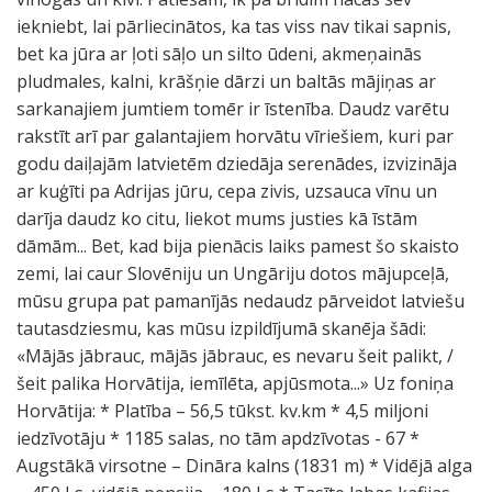
iekniebt, lai pārliecinātos, ka tas viss nav tikai sapnis,
bet ka jūra ar ļoti sāļo un silto ūdeni, akmeņainās
pludmales, kalni, krāšņie dārzi un baltās mājiņas ar
sarkanajiem jumtiem tomēr ir īstenība. Daudz varētu
rakstīt arī par galantajiem horvātu vīriešiem, kuri par
godu daiļajām latvietēm dziedāja serenādes, izvizināja
ar kuģīti pa Adrijas jūru, cepa zivis, uzsauca vīnu un
darīja daudz ko citu, liekot mums justies kā īstām
dāmām... Bet, kad bija pienācis laiks pamest šo skaisto
zemi, lai caur Slovēniju un Ungāriju dotos mājupceļā,
mūsu grupa pat pamanījās nedaudz pārveidot latviešu
tautasdziesmu, kas mūsu izpildījumā skanēja šādi:
«Mājās jābrauc, mājās jābrauc, es nevaru šeit palikt, /
šeit palika Horvātija, iemīlēta, apjūsmota...» Uz foniņa
Horvātija: * Platība – 56,5 tūkst. kv.km * 4,5 miljoni
iedzīvotāju * 1185 salas, no tām apdzīvotas - 67 *
Augstākā virsotne – Dināra kalns (1831 m) * Vidējā alga