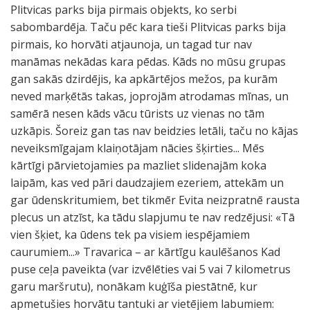
Plitvicas parks bija pirmais objekts, ko serbi
sabombardēja. Taču pēc kara tieši Plitvicas parks bija
pirmais, ko horvāti atjaunoja, un tagad tur nav
manāmas nekādas kara pēdas. Kāds no mūsu grupas
gan sakās dzirdējis, ka apkārtējos mežos, pa kurām
neved marķētās takas, joprojām atrodamas mīnas, un
samērā nesen kāds vācu tūrists uz vienas no tām
uzkāpis. Šoreiz gan tas nav beidzies letāli, taču no kājas
neveiksmīgajam klaiņotājam nācies šķirties... Mēs
kārtīgi pārvietojamies pa mazliet slidenajām koka
laipām, kas ved pāri daudzajiem ezeriem, attekām un
gar ūdenskritumiem, bet tikmēr Evita neizpratnē rausta
plecus un atzīst, ka tādu slapjumu te nav redzējusi: «Tā
vien šķiet, ka ūdens tek pa visiem iespējamiem
caurumiem...» Travarica – ar kārtīgu kaulēšanos Kad
puse ceļa paveikta (var izvēlēties vai 5 vai 7 kilometrus
garu maršrutu), nonākam kuģīša piestātnē, kur
apmetušies horvātu tantuki ar vietējiem labumiem: