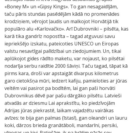
«Boney M» un «Gipsy Kings». To gan nesagaidījām,
taču pāris stundas pasēdējām kādā no promenādes
krodziņiem, vērojot ļaudis un malkojot Horvātijā tik
populāro alu «Karlovačko». Arī Dubrovniki – pilsēta, kas
karā tika gandrīz nopostīta – tagad atguvusi savu
iepriekšējo izskatu, pateicoties UNESCO un Eiropas
valstu nesavtīgai palīdzībai un ziedojumiem. Un, tikai
aplūkojot gides rādīto maketu, var nojaust, ko pilsētai
nodarīja serbu raidītie 2000 šāviņi. Taču tagad, tāpat kā
pirms kara, droši var apstaigāt divarpus kilometrus
garo cietokšņa mūri, iedzert kafiju, pamieloties ar jūras
veltēm vai pasirot pa bodītēm, lai gan paši horvāti
Dubrovnikus dēvē par pašu dārgāko pilsētu. Latvieši
atvadās ar dziesmu Lai aprakstītu, ko piedzīvojām
Adrijas jūras piekrastē, laikam vajadzētu vairākas
avīzes: te bija gan palmas (īstas!), gan oleandri un lauru
koki, dārzos brieda granātāboli, mandarīni, persiki,
vīnogas un kivi. Patiešām, ik pa brīdim nācās sev