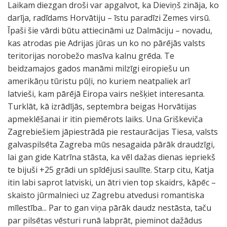
Laikam diezgan droši var apgalvot, ka Dieviņš zināja, ko
darīja, radīdams Horvātiju – īstu paradīzi Zemes virsū.
Īpaši šie vārdi būtu attiecināmi uz Dalmāciju – novadu,
kas atrodas pie Adrijas jūras un ko no pārējās valsts
teritorijas norobežo masīva kalnu grēda. Te
beidzamajos gados manāmi milzīgi eiropiešu un
amerikāņu tūristu pūļi, no kuriem neatpaliek arī
latvieši, kam pārējā Eiropa vairs nešķiet interesanta.
Turklāt, kā izrādījās, septembra beigas Horvātijas
apmeklēšanai ir itin piemērots laiks. Una Griškeviča
Zagrebiešiem jāpiestrādā pie restaurācijas Tiesa, valsts
galvaspilsēta Zagreba mūs nesagaida pārāk draudzīgi,
lai gan gide Katrīna stāsta, ka vēl dažas dienas iepriekš
te bijuši +25 grādi un spīdējusi saulīte. Starp citu, Katja
itin labi saprot latviski, un ātri vien top skaidrs, kāpēc –
skaisto jūrmalnieci uz Zagrebu atvedusi romantiska
mīlestība... Par to gan viņa pārāk daudz nestāsta, taču
par pilsētas vēsturi runā labprāt, pieminot dažādus