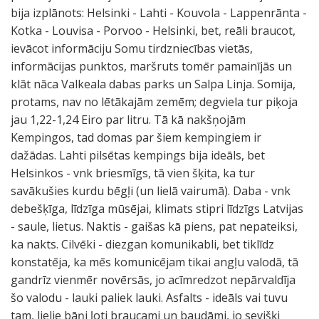
bija izplānots: Helsinki - Lahti - Kouvola - Lappenrānta -
Kotka - Louvisa - Porvoo - Helsinki, bet, reāli braucot,
ievācot informāciju Somu tirdzniecības vietās,
informācijas punktos, maršruts tomēr pamainījās un
klāt nāca Valkeala dabas parks un Salpa Linja. Somija,
protams, nav no lētākajām zemēm; degviela tur piķoja
jau 1,22-1,24 Eiro par litru. Tā kā nakšņojām
Kempingos, tad domas par šiem kempingiem ir
dažādas. Lahti pilsētas kempings bija ideāls, bet
Helsinkos - vnk briesmīgs, tā vien šķita, ka tur
savākušies kurdu bēgļi (un lielā vairumā). Daba - vnk
debešķīga, līdzīga mūsējai, klimats stipri līdzīgs Latvijas
- saule, lietus. Naktis - gaišas kā piens, pat nepateiksi,
ka nakts. Cilvēki - diezgan komunikabli, bet tiklīdz
konstatēja, ka mēs komunicējam tikai angļu valodā, tā
gandrīz vienmēr novērsās, jo acīmredzot nepārvaldīja
šo valodu - lauki paliek lauki. Asfalts - ideāls vai tuvu
tam, lielie bāņi ļoti braucami un baudāmi, jo sevišķi