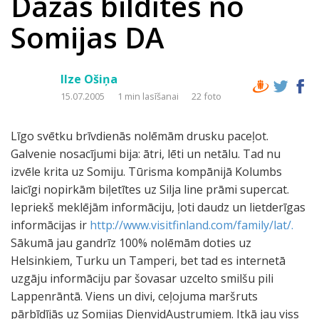
Dažas bildītes no
Somijas DA
Ilze Ošiņa
15.07.2005
1 min lasīšanai
22 foto
Līgo svētku brīvdienās nolēmām drusku paceļot.
Galvenie nosacījumi bija: ātri, lēti un netālu. Tad nu
izvēle krita uz Somiju. Tūrisma kompānijā Kolumbs
laicīgi nopirkām biļetītes uz Silja line prāmi supercat.
Iepriekš meklējām informāciju, ļoti daudz un lietderīgas
informācijas ir
http://www.visitfinland.com/family/lat/.
Sākumā jau gandrīz 100% nolēmām doties uz
Helsinkiem, Turku un Tamperi, bet tad es internetā
uzgāju informāciju par šovasar uzcelto smilšu pili
Lappenrāntā. Viens un divi, ceļojuma maršruts
pārbīdījās uz Somijas DienvidAustrumiem. Itkā jau viss