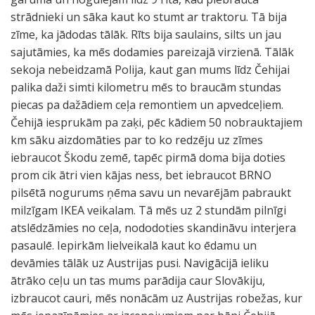
strādnieki un sāka kaut ko stumt ar traktoru. Tā bija
zīme, ka jādodas tālāk. Rīts bija saulains, silts un jau
sajutāmies, ka mēs dodamies pareizajā virzienā. Tālāk
sekoja nebeidzamā Polija, kaut gan mums līdz Čehijai
palika daži simti kilometru mēs to braucām stundas
piecas pa dažādiem ceļa remontiem un apvedceļiem.
Čehijā iesprukām pa zaķi, pēc kādiem 50 nobrauktajiem
km sāku aizdomāties par to ko redzēju uz zīmes
iebraucot Škodu zemē, tapēc pirmā doma bija doties
prom cik ātri vien kājas ness, bet iebraucot BRNO
pilsētā nogurums ņēma savu un nevarējām pabraukt
milzīgam IKEA veikalam. Tā mēs uz 2 stundām pilnīgi
atslēdzāmies no ceļa, nododoties skandināvu interjera
pasaulē. Iepirkām lielveikalā kaut ko ēdamu un
devāmies tālāk uz Austrijas pusi. Navigācijā ieliku
ātrāko ceļu un tas mums parādija caur Slovākiju,
izbraucot cauri, mēs nonācām uz Austrijas robežas, kur