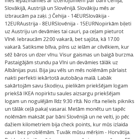
mēs iepazīnāmies ar izcenojumiem par bāni Čehijā,
Slovākijā, Austrijā un Slovēnijā. Slovākiju mēs ar
izbraucām pa zaķi. ;) Čehija - 14EURSlovākija -
12EURAustrija - 8EURSlovēnija - 15EURNopirkām biļeti
uz Austriju un devāmies tai cauri, pa ceļam pieturot
Vīnē. Iebraucām 22:00 vakarā, bet sajūta, kā 17.00
vakarā. Satiksme blīva, pilns uz ielām ar cilvēkiem, kur
sēž bāros un dzer vīnu. Visur gaismas un baigā burzma.
Pastaigājām stundu pa Vīni un devāmies tālāk uz
Albānijas pusi. Bija jau vēls un mēs nolēmām pārlaist
nakti perfekti iekārtotā autobāņa malā. Labāk
sakārtojām savu škodiņu, pielikām priekšējam logam
priekšā IKEA nopirktu saules aizsargu priekšējam
logam un nogulējām līdz 9:30 rītā. No rīta neliels pikniks
un tālāk ceļā pakaļ vasarai. Metām monētu un tapēc
nolēmām maksāt par bāni Slovēnijā un ne velti, jo pēc
dažiem kilometriem bija check points, kur mūs izlaida
cauri bez problēmām. Tuvāk mūsu mērķim - Horvātija.