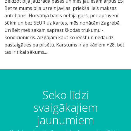
Beidzot bija jāuzrāda pases un mēs jau esam ārpus ES.
Bet te mums bija uzreiz javiļas, priekšā liels maksas
autobānis. Horvātijā bānis nebija garš, pēc aptuveni
50km un bez 5EUR uz kartes, mēs nonācām Zagrebā.
Un šeit mēs sākām saprast škodas trūkumu -
kondicionieris. Aizgājām kaut ko ieēst un nedaudz
pastaigāties pa pilsētu. Karstums ir ap kādiem +28, bet
tas ir tikai sākums....
Seko līdzi
svaigākajiem
jaunumiem