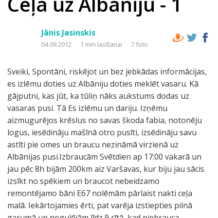
Ceļā uz Albāniju - 1
Jānis Jasinskis
04.09.2012
1 min lasīšanai
7 foto
Sveiki, Spontāni, riskējot un bez jebkādas informācijas,
es izlēmu doties uz Albāniju doties meklēt vasaru. Kā
gājputni, kas jūt, ka tūliņ nāks aukstums dodas uz
vasaras pusi. Tā Es izlēmu un dariju. Izņēmu
aizmugurējos krēslus no savas škoda fabia, notonēju
logus, iesēdināju mašīnā otro pusīti, izsēdināju savu
astīti pie omes un braucu nezināmā virzienā uz
Albānijas pusi.Izbraucām Svētdien ap 17:00 vakarā un
jau pēc 8h bijām 200km aiz Varšavas, kur biju jau sācis
izsīkt no spēkiem un braucot nebeidzamo
remontējamo bāni E67 nolēmām pārlaist nakti ceļa
malā. Iekārtojamies ērti, pat varēja izstiepties pilnā
garumā un nogulējām līdz 9 rītā, kad piebrauca