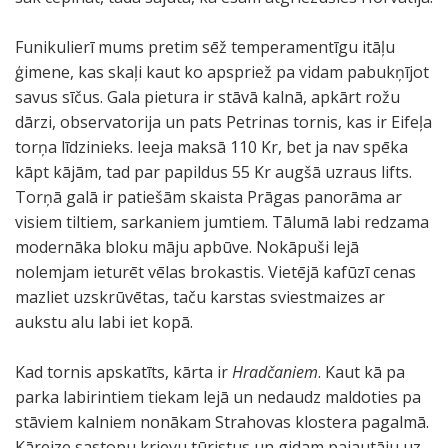
Funikulierī mums pretim sēž temperamentīgu itāļu
ģimene, kas skaļi kaut ko apspriež pa vidam pabukņījot
savus sīčus. Gala pietura ir stāvā kalnā, apkārt rožu
dārzi, observatorija un pats Petrinas tornis, kas ir Eifeļa
torņa līdzinieks. Ieeja maksā 110 Kr, bet ja nav spēka
kāpt kājām, tad par papildus 55 Kr augšā uzraus lifts.
Torņā galā ir patiešām skaista Prāgas panorāma ar
visiem tiltiem, sarkaniem jumtiem. Tālumā labi redzama
modernāka bloku māju apbūve. Nokāpuši lejā
nolemjam ieturēt vēlas brokastis. Vietējā kafūzī cenas
mazliet uzskrūvētas, taču karstas sviestmaizes ar
aukstu alu labi iet kopā.
Kad tornis apskatīts, kārta ir
Hradčaniem
. Kaut kā pa
parka labirintiem tiekam lejā un nedaudz maldoties pa
stāviem kalniem nonākam Strahovas klostera pagalmā.
Kāreize sastopu krievu tūristus un gidam pajautāju uz