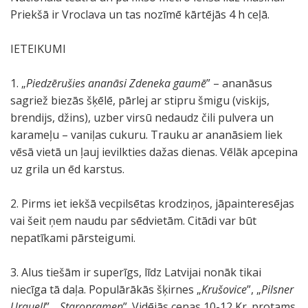
Priekšā ir Vroclava un tas nozīmē kārtējās 4 h ceļā.
IETEIKUMI
1. „
Piedzērušies ananāsi Zdeneka gaumē
” – ananāsus
sagriež biezās šķēlē, pārlej ar stipru šmigu (viskijs,
brendijs, džins), uzber virsū nedaudz čili pulvera un
karameļu – vaniļas cukuru. Trauku ar ananāsiem liek
vēsā vietā un ļauj ievilkties dažas dienas. Vēlāk apcepina
uz grila un ēd karstus.
2. Pirms iet iekšā vecpilsētas krodziņos, jāpainteresējas
vai šeit ņem naudu par sēdvietām. Citādi var būt
nepatīkami pārsteigumi.
3. Alus tiešām ir superīgs, līdz Latvijai nonāk tikai
niecīga tā daļa. Populārākās šķirnes „
Krušovice
”, „
Pilsner
Urquell
”, „
Staropramen
”. Vidējās cenas 10-12 Kr. protams