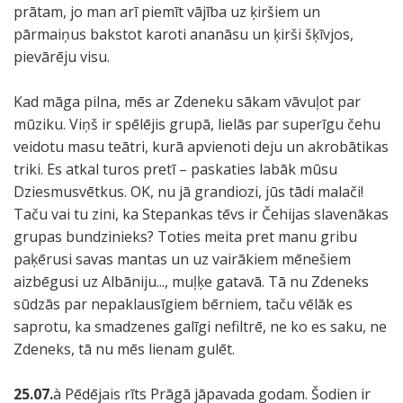
prātam, jo man arī piemīt vājība uz ķiršiem un
pārmaiņus bakstot karoti ananāsu un ķirši šķīvjos,
pievārēju visu.
Kad māga pilna, mēs ar Zdeneku sākam vāvuļot par
mūziku. Viņš ir spēlējis grupā, lielās par superīgu čehu
veidotu masu teātri, kurā apvienoti deju un akrobātikas
triki. Es atkal turos pretī – paskaties labāk mūsu
Dziesmusvētkus. OK, nu jā grandiozi, jūs tādi malači!
Taču vai tu zini, ka Stepankas tēvs ir Čehijas slavenākas
grupas bundzinieks? Toties meita pret manu gribu
paķērusi savas mantas un uz vairākiem mēnešiem
aizbēgusi uz Albāniju..., muļķe gatavā. Tā nu Zdeneks
sūdzās par nepaklausīgiem bērniem, taču vēlāk es
saprotu, ka smadzenes galīgi nefiltrē, ne ko es saku, ne
Zdeneks, tā nu mēs lienam gulēt.
25.07.
à Pēdējais rīts Prāgā jāpavada godam. Šodien ir