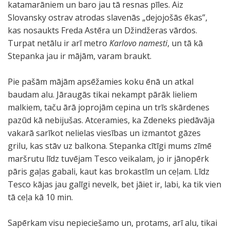
katamarāniem un baro jau tā resnas pīles. Aiz
Slovansky ostrav atrodas slavenās „dejojošās ēkas”,
kas nosaukts Freda Astēra un Džindžeras vārdos.
Turpat netālu ir arī metro
Karlovo namesti
, un tā kā
Stepanka jau ir mājām, varam braukt.
Pie pašām mājām apsēžamies koku ēnā un atkal
baudam alu. Jāraugās tikai nekampt pārāk lieliem
malkiem, taču ārā joprojām cepina un trīs skārdenes
pazūd kā nebijušas. Atceramies, ka Zdeneks piedāvāja
vakarā sarīkot nelielas viesības un izmantot gāzes
grilu, kas stāv uz balkona. Stepanka cītīgi mums zīmē
maršrutu līdz tuvējam Tesco veikalam, jo ir jānopērk
pāris gaļas gabali, kaut kas brokastīm un ceļam. Līdz
Tesco kājas jau galīgi nevelk, bet jāiet ir, labi, ka tik vien
tā ceļa kā 10 min.
Sapērkam visu nepieciešamo un, protams, arī alu, tikai