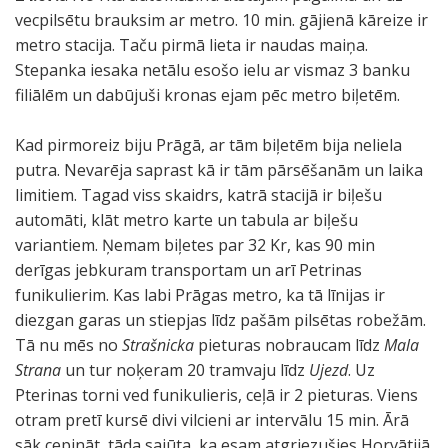
vecpilsētu brauksim ar metro. 10 min. gājienā kāreize ir
metro stacija. Taču pirmā lieta ir naudas maiņa.
Stepanka iesaka netālu esošo ielu ar vismaz 3 banku
filiālēm un dabūjuši kronas ejam pēc metro biļetēm.
Kad pirmoreiz biju Prāgā, ar tām biļetēm bija neliela
putra. Nevarēja saprast kā ir tām pārsēšanām un laika
limitiem. Tagad viss skaidrs, katrā stacijā ir biļešu
automāti, klāt metro karte un tabula ar biļešu
variantiem. Ņemam biļetes par 32 Kr, kas 90 min
derīgas jebkuram transportam un arī Petrinas
funikulierim. Kas labi Prāgas metro, ka tā līnijas ir
diezgan garas un stiepjas līdz pašām pilsētas robežām.
Tā nu mēs no
Strašnicka
pieturas nobraucam līdz
Mala
Strana
un tur noķeram 20 tramvaju līdz
Ujezd
. Uz
Pterinas torni ved funikulieris, ceļā ir 2 pieturas. Viens
otram pretī kursē divi vilcieni ar intervālu 15 min. Ārā
sāk cepināt, tāda sajūta, ka esam atgriezušies Horvātijā.