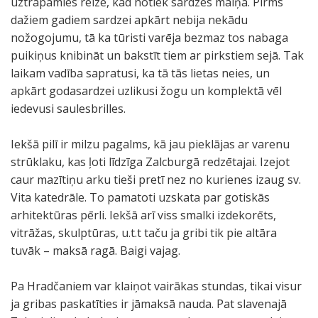
uztrāpāmies reizē, kad notiek sardzes maiņa. Pirms
dažiem gadiem sardzei apkārt nebija nekādu
nožogojumu, tā ka tūristi varēja bezmaz tos nabaga
puikiņus knibināt un bakstīt tiem ar pirkstiem sejā. Tak
laikam vadība sapratusi, ka tā tās lietas neies, un
apkārt godasardzei uzlikusi žogu un komplektā vēl
iedevusi saulesbrilles.
Iekšā pilī ir milzu pagalms, kā jau pieklājas ar varenu
strūklaku, kas ļoti līdzīga Zalcburgā redzētajai. Izejot
caur mazītiņu arku tieši pretī nez no kurienes izaug sv.
Vita katedrāle. To pamatoti uzskata par gotiskās
arhitektūras pērli. Iekšā arī viss smalki izdekorēts,
vitrāžas, skulptūras, u.t.t taču ja gribi tik pie altāra
tuvāk – maksā ragā. Baigi vajag.
Pa Hradčaniem var klaiņot vairākas stundas, tikai visur
ja gribas paskatīties ir jāmaksā nauda. Pat slavenajā