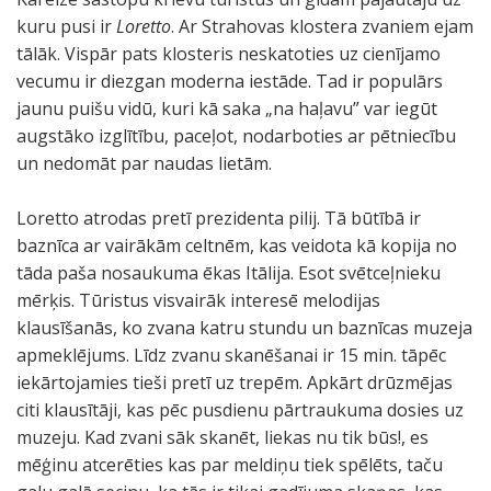
kuru pusi ir
Loretto
. Ar Strahovas klostera zvaniem ejam
tālāk. Vispār pats klosteris neskatoties uz cienījamo
vecumu ir diezgan moderna iestāde. Tad ir populārs
jaunu puišu vidū, kuri kā saka „na haļavu” var iegūt
augstāko izglītību, paceļot, nodarboties ar pētniecību
un nedomāt par naudas lietām.
Loretto atrodas pretī prezidenta pilij. Tā būtībā ir
baznīca ar vairākām celtnēm, kas veidota kā kopija no
tāda paša nosaukuma ēkas Itālija. Esot svētceļnieku
mērķis. Tūristus visvairāk interesē melodijas
klausīšanās, ko zvana katru stundu un baznīcas muzeja
apmeklējums. Līdz zvanu skanēšanai ir 15 min. tāpēc
iekārtojamies tieši pretī uz trepēm. Apkārt drūzmējas
citi klausītāji, kas pēc pusdienu pārtraukuma dosies uz
muzeju. Kad zvani sāk skanēt, liekas nu tik būs!, es
mēģinu atcerēties kas par meldiņu tiek spēlēts, taču