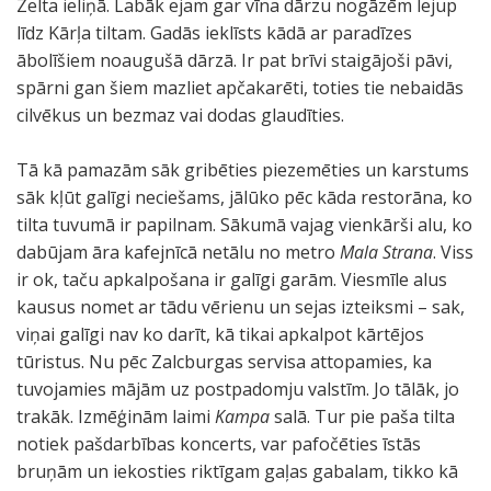
Zelta ieliņā. Labāk ejam gar vīna dārzu nogāzēm lejup
līdz Kārļa tiltam. Gadās ieklīsts kādā ar paradīzes
ābolīšiem noaugušā dārzā. Ir pat brīvi staigājoši pāvi,
spārni gan šiem mazliet apčakarēti, toties tie nebaidās
cilvēkus un bezmaz vai dodas glaudīties.
Tā kā pamazām sāk gribēties piezemēties un karstums
sāk kļūt galīgi neciešams, jālūko pēc kāda restorāna, ko
tilta tuvumā ir papilnam. Sākumā vajag vienkārši alu, ko
dabūjam āra kafejnīcā netālu no metro
Mala Strana
. Viss
ir ok, taču apkalpošana ir galīgi garām. Viesmīle alus
kausus nomet ar tādu vērienu un sejas izteiksmi – sak,
viņai galīgi nav ko darīt, kā tikai apkalpot kārtējos
tūristus. Nu pēc Zalcburgas servisa attopamies, ka
tuvojamies mājām uz postpadomju valstīm. Jo tālāk, jo
trakāk. Izmēģinām laimi
Kampa
salā. Tur pie paša tilta
notiek pašdarbības koncerts, var pafočēties īstās
bruņām un iekosties riktīgam gaļas gabalam, tikko kā