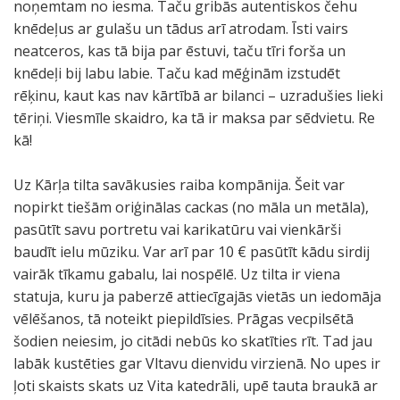
noņemtam no iesma. Taču gribās autentiskos čehu
knēdeļus ar gulašu un tādus arī atrodam. Īsti vairs
neatceros, kas tā bija par ēstuvi, taču tīri forša un
knēdeļi bij labu labie. Taču kad mēģinām izstudēt
rēķinu, kaut kas nav kārtībā ar bilanci – uzradušies lieki
tēriņi. Viesmīle skaidro, ka tā ir maksa par sēdvietu. Re
kā!
Uz Kārļa tilta savākusies raiba kompānija. Šeit var
nopirkt tiešām oriģinālas cackas (no māla un metāla),
pasūtīt savu portretu vai karikatūru vai vienkārši
baudīt ielu mūziku. Var arī par 10 € pasūtīt kādu sirdij
vairāk tīkamu gabalu, lai nospēlē. Uz tilta ir viena
statuja, kuru ja paberzē attiecīgajās vietās un iedomāja
vēlēšanos, tā noteikt piepildīsies. Prāgas vecpilsētā
šodien neiesim, jo citādi nebūs ko skatīties rīt. Tad jau
labāk kustēties gar Vltavu dienvidu virzienā. No upes ir
ļoti skaists skats uz Vita katedrāli, upē tauta braukā ar