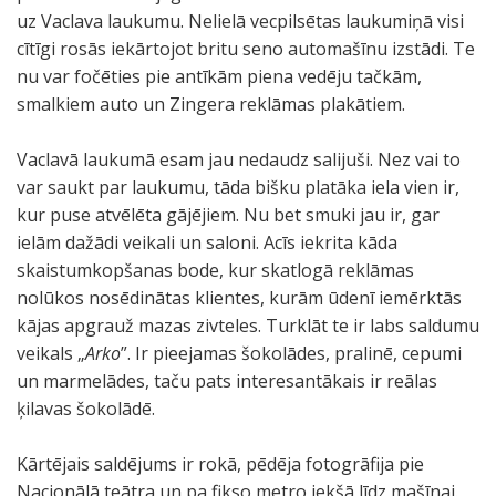
uz Vaclava laukumu. Nelielā vecpilsētas laukumiņā visi
cītīgi rosās iekārtojot britu seno automašīnu izstādi. Te
nu var fočēties pie antīkām piena vedēju tačkām,
smalkiem auto un Zingera reklāmas plakātiem.
Vaclavā laukumā esam jau nedaudz salijuši. Nez vai to
var saukt par laukumu, tāda bišku platāka iela vien ir,
kur puse atvēlēta gājējiem. Nu bet smuki jau ir, gar
ielām dažādi veikali un saloni. Acīs iekrita kāda
skaistumkopšanas bode, kur skatlogā reklāmas
nolūkos nosēdinātas klientes, kurām ūdenī iemērktās
kājas apgrauž mazas zivteles. Turklāt te ir labs saldumu
veikals „
Arko
”. Ir pieejamas šokolādes, pralinē, cepumi
un marmelādes, taču pats interesantākais ir reālas
ķilavas šokolādē.
Kārtējais saldējums ir rokā, pēdēja fotogrāfija pie
Nacionālā teātra un pa fikso metro iekšā līdz mašīnai.