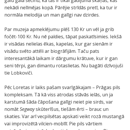
galu galā secinu, ka tās ir tikai gadījuma skaņas, kas
nekādi nelīmējas kopā. Pārējie strīdās pretī, ka tur ir
normāla melodija un man galīgi nav dzirdes.
Par muzeja apmeklējumu plēš 130 Kr un vēl ja grib
fočēt-100 Kr. Nu nē paldies, tāpat paskatīsimies. Iekšā
ir visādas nelielas ēkas, kapelas, kur gar sienām ir
visādu svēto attēli ar biogrāfijām. Taču pats
interesantākā laikam ir dārgumu krātuve, kur ir gan
seni tērpi, gan dimantu rotaslietas. Nu bagāti dzīvojuši
tie Lobkoviči.
Pēc Loretas ir laiks pašam svarīgākajam – Prāgas pils
kompleksam. Tā kā viss atrodas stāvās ielās, un ja
karstumā šāda čāpošana galīgi neiet pie sirds, var
nomāt
Segway
skūterīšus, tiešām ērti – brauc un
skaties. Var arī vecpilsētas apskati veikt rozā mustangā
vai improvizētā vilcien-mobīlī. Pie pils vārtiem