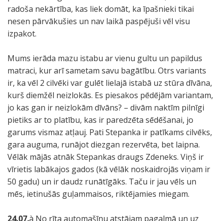
radoša nekārtība, kas liek domāt, ka īpašnieki tikai
nesen pārvākušies un nav laikā paspējuši vēl visu
izpakot.
Mums ierāda mazu istabu ar vienu gultu un papildus
matraci, kur arī sametam savu bagātību. Otrs variants
ir, ka vēl 2 cilvēki var gulēt lielajā istabā uz stūra dīvāna,
kurš diemžēl neizlokās. Es piesakos pēdējām variantam,
jo kas gan ir neizlokām dīvāns? – divām naktīm pilnīgi
pietiks ar to platību, kas ir paredzēta sēdēšanai, jo
garums vismaz atļauj. Pati Stepanka ir patīkams cilvēks,
gara auguma, runājot diezgan rezervēta, bet laipna.
Vēlāk mājās atnāk Stepankas draugs Zdeneks. Viņš ir
vīrietis labākajos gados (kā vēlāk noskaidrojās viņam ir
50 gadu) un ir daudz runātīgāks. Taču ir jau vēls un
mēs, ietinušās guļammaisos, riktējamies miegam.
24.07.
à No rīta automašīnu atstājam pagalmā un uz