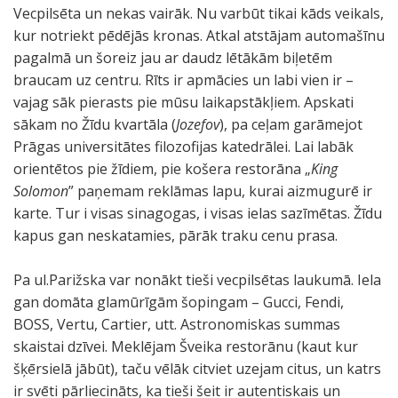
Vecpilsēta un nekas vairāk. Nu varbūt tikai kāds veikals,
kur notriekt pēdējās kronas. Atkal atstājam automašīnu
pagalmā un šoreiz jau ar daudz lētākām biļetēm
braucam uz centru. Rīts ir apmācies un labi vien ir –
vajag sāk pierasts pie mūsu laikapstākļiem. Apskati
sākam no Žīdu kvartāla (
Jozefov
), pa ceļam garāmejot
Prāgas universitātes filozofijas katedrālei. Lai labāk
orientētos pie žīdiem, pie košera restorāna „
King
Solomon
” paņemam reklāmas lapu, kurai aizmugurē ir
karte. Tur i visas sinagogas, i visas ielas sazīmētas. Žīdu
kapus gan neskatamies, pārāk traku cenu prasa.
Pa ul.Parižska var nonākt tieši vecpilsētas laukumā. Iela
gan domāta glamūrīgām šopingam – Gucci, Fendi,
BOSS, Vertu, Cartier, utt. Astronomiskas summas
skaistai dzīvei. Meklējam Šveika restorānu (kaut kur
šķērsielā jābūt), taču vēlāk citviet uzejam citus, un katrs
ir svēti pārliecināts, ka tieši šeit ir autentiskais un