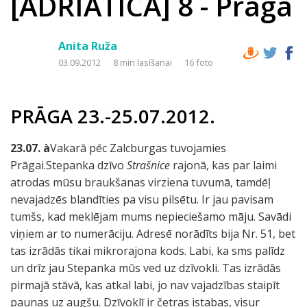
[ADRIATICA] 8 - Prāga
Anita Ruža
03.09.2012
8 min lasīšanai
16 foto
PRĀGA 23.-25.07.2012.
23.07.
à
Vakarā pēc Zalcburgas tuvojamies
Prāgai.Stepanka dzīvo
Strašnice
rajonā, kas par laimi
atrodas mūsu braukšanas virziena tuvumā, tamdēļ
nevajadzēs blandīties pa visu pilsētu. Ir jau pavisam
tumšs, kad meklējam mums nepieciešamo māju. Savādi
viņiem ar to numerāciju. Adresē norādīts bija Nr. 51, bet
tas izrādās tikai mikrorajona kods. Labi, ka sms palīdz
un drīz jau Stepanka mūs ved uz dzīvokli. Tas izrādās
pirmajā stāvā, kas atkal labi, jo nav vajadzības staipīt
paunas uz augšu. Dzīvoklī ir četras istabas, visur