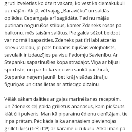
grūti izvēlēties ko dzert vakarā, ko vest kā ciemakukuli
uz mājām. Ak jā, vēl vajag „Baravičku” un saldās
oplādes. Cepamgaļa arī sagādāta. Tad nu mājās
pūtinām nogurušos stilbus, kamēr Zdeneks rosās pa
balkonu, mēs taisām salātus. Pie galda sēžot beidzot
var normāli sapazīties. Zdeneks pat tīri labi atcerās
krievu valodu, jo pats būdams bijušais volejbolists,
savulaik ir izdauzījies pa visu Padomju Savienību. Ar
Stepanku sapazinušies kopā strādājot. Viņa ar bijusī
sportiste, un par to ka viņu visi saukā par žirafi,
Stepanka neņem ļaunā, bet krāj visādas žirafju
figūriņas un citas lietas ar attiecīgo dizainu.
Vēlāk sākam dalīties ar gaļas marinēšanas receptēm,
un Zdeneks ceļ galdā grillētus ananāsus, kam piešauts
klāt čili pulveris. Man kā piparainu ēdienu cienītājam, tie
ir pa prātam. Pēc kāda laika ananāsiem pievienojas
grillēti ķirši (tieši tā!!) ar karameļu cukuru. Atkal man pa