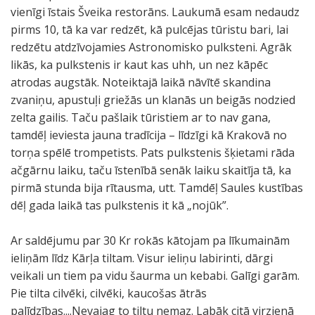
vienīgi īstais Šveika restorāns. Laukumā esam nedaudz
pirms 10, tā ka var redzēt, kā pulcējas tūristu bari, lai
redzētu atdzīvojamies Astronomisko pulksteni. Agrāk
likās, ka pulkstenis ir kaut kas uhh, un nez kāpēc
atrodas augstāk. Noteiktajā laikā nāvītē skandina
zvaniņu, apustuļi griežās un klanās un beigās nodzied
zelta gailis. Taču pašlaik tūristiem ar to nav gana,
tamdēļ ieviesta jauna tradīcija – līdzīgi kā Krakovā no
torņa spēlē trompetists. Pats pulkstenis šķietami rāda
ačgārnu laiku, taču īstenībā senāk laiku skaitīja tā, ka
pirmā stunda bija rītausma, utt. Tamdēļ Saules kustības
dēļ gada laikā tas pulkstenis it kā „nojūk”.
Ar saldējumu par 30 Kr rokās kātojam pa līkumainām
ieliņām līdz Kārļa tiltam. Visur ieliņu labirinti, dārgi
veikali un tiem pa vidu šaurma un kebabi. Galīgi garām.
Pie tilta cilvēki, cilvēki, kaucošas ātrās
palīdzības....Nevajag to tiltu nemaz. Labāk citā virzienā