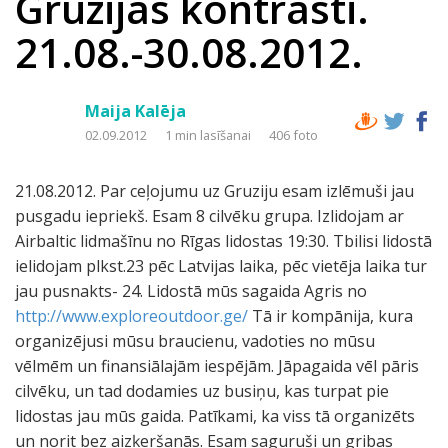
Gruzijas kontrasti.
21.08.-30.08.2012.
Maija Kalēja
02.09.2012
1 min lasīšanai
406 foto
21.08.2012. Par ceļojumu uz Gruziju esam izlēmuši jau
pusgadu iepriekš. Esam 8 cilvēku grupa. Izlidojam ar
Airbaltic lidmašīnu no Rīgas lidostas 19:30. Tbilisi lidostā
ielidojam plkst.23 pēc Latvijas laika, pēc vietēja laika tur
jau pusnakts- 24. Lidostā mūs sagaida Agris no
http://www.exploreoutdoor.ge/
Tā ir kompānija, kura
organizējusi mūsu braucienu, vadoties no mūsu
vēlmēm un finansiālajām iespējām. Jāpagaida vēl pāris
cilvēku, un tad dodamies uz busiņu, kas turpat pie
lidostas jau mūs gaida. Patīkami, ka viss tā organizēts
un norit bez aizķeršanās. Esam saguruši un gribas