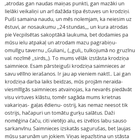
,atrodas gan naudas maiņas punkti, gan mazāki un
lielāki veikaliņi un arī dažāda tipa ēstuves un krodziņi.
Puiši samaina naudu, un mēs nolemjam, ka neiesim uz
ēstuvi, ar nosaukumu ,,24 stundas,,, un kura atrodas
pie Vecpilsētas sakoptākā laukuma, bet dodamies pa
mūsu ielu atpakaļ un atrodam mazu pagrabiņu-
omulīgu tavernu ,,Guliani,, (,,guli,, tulkojumā no gruzīnu
val. nozīmē ,,sirds,,). To mums vēlāk izstāsta krodziņa
saimniece. Esam pārsteiguši krodziņa saimnieces ar
savu vēlīno ierašanos. Ir jau ap vieniem naktī... Lai gan
krodziņa darba laiks beidzas, mūs projām neraida-
viesmīlīgās saimnieces atvainojas, ka nevarēs piedāvāt
visu virtuves klāstu, tomēr sagāda mums krietnas
vakariņas- gaļas ēdienu- ostrij, kas nemaz neesot tik
ostrijs, hačapuri un tomātu gurķu salātus. Daži
nomēģina čaču, citi vietējo alu, es izvēlos labu sauso
sarkanvīnu. Saimnieces izskatās sagurušas, bet ļaujas
mūsu sarunām un jokiem. Viņas iepazīstina un stāsta