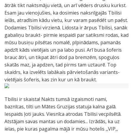
ātrāk tikt naktsmāju vietā, un arī vēders drusku kurkst.
Esam jau vienojušies, ka dosimies naksnīgajās Tbilisi
ielās, atradīsim kādu vietu, kur varam pasēdēt un paēst.
Dodamies Tbilisi virzienā. Lidosta ir ārpus Tbilisi, sanāk
gabaliņu braukt- pirmie iespaidi par satiksmi rodas, kad
mūsu busiņu pilsētas nomalē, pīpinādams, pamanās
apdzīt kāds vietējais un pa labo pusi. Arī busa šoferis
brauc ātri, un tikpat ātri dod pa bremzēm, spoguļos
skatās maz, ja apdzen, tad pirms tam uztaurē. Top
skaidrs, ka izvelēts labākais pārvietošanās variants-
vietējais šoferis, kas zin kur un kā braukt.
Tbilisi ir skaista! Nakts tumsā izgaismoti nami,
baznīcas, tilti un Mātes Gruzijas statuja kalna galā.
Iespaids ļoti jauks. Viesnīca atrodas Tbilisi vecpilsētā.
Atstājam savas mantas un dodamies... Izrādās, ka uz
ielas, pie kuras pagalma mājā ir mūsu hotelis ,,VIP,,