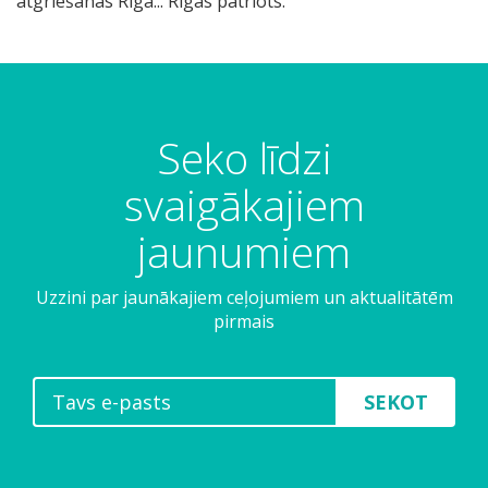
atgriešanās Rīgā... Rīgas patriots.
Seko līdzi
svaigākajiem
jaunumiem
Uzzini par jaunākajiem ceļojumiem un aktualitātēm
pirmais
SEKOT