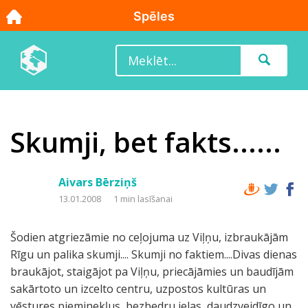
Skumji, bet fakts......
Aivars Bērziņš
13.01.2008
1 min lasīšanai
Šodien atgriezāmie no ceļojuma uz Viļņu, izbraukājām
Rīgu un palika skumji.... Skumji no faktiem....Divas dienas
braukājot, staigājot pa Viļņu, priecājāmies un baudījām
sakārtoto un izcelto centru, uzpostos kultūras un
vēstures pieminekļus, bezbedru ielas, daudzveidīgo un