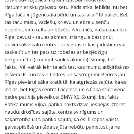
rietumniecisku galvaspilsētu. Kāds atkal iebildīs, nu bet
Rīga taču ir jūgendstila pērle un tas lai arī tā paliek. Bet
tas taču mūsu, vāciešu, krievu un ebreju senču
nopelns, viņu celts un būvēts. A ko mēs, mūsu paaudze
Rīgai devusi - saules akmeni, triangula bastionu,
universālveikalu centrs - uz vienas rokas pirkstiem var
saskaitīt un tas pats uz robežas ar bezjēdzīgu
bezgaumību (izņemot saules akmeni). Skumji, bet
fakts... Vēl vairāk iekrita acīs tas, kas mums, atšķirībā no
leišiem IR - un tās ir bedres un sastrēgumi. Bedres jau
Rīgas pievārtē sāka kratīt tā, ka atgriezās sajūta, ka esi
mājās, bet Rīgas centrā Lāčplēša un A.Čaka stūrī viena
bedre pat bija pieveikusi BMW X5. Skumji, bet fakts....
Patika mums Viļņa, patika nakts dzīve, iespējas iztērēt
naudu, drošības sajūta, centra svinīgums un
sakārtotība u.t.t. patika sajūta, ka esi Eiropas valsts
galvaspilsētā un tāda sajūta nebūtu pametusi, ja ne