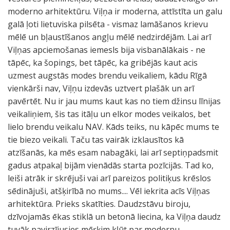
moderno arhitektūru. Viļņa ir moderna, attīstīta un galu
galā ļoti lietuviska pilsēta - vismaz lamāšanos krievu
mēlē un bļaustīšanos angļu mēlē nedzirdējām. Lai arī
Viļņas apciemošanas iemesls bija visbanālākais - ne
tāpēc, ka šopings, bet tāpēc, ka gribējās kaut acis
uzmest augstās modes brendu veikaliem, kādu Rīgā
vienkārši nav, Viļņu izdevās uztvert plašāk un arī
pavērtēt. Nu ir jau mums kaut kas no tiem džinsu līnijas
veikaliņiem, šis tas itāļu un elkor modes veikalos, bet
lielo brendu veikalu NAV. Kāds teiks, nu kāpēc mums te
tie biezo veikali. Taču tas vairāk izklausītos kā
atzīšanās, ka mēs esam nabagāki, lai arī septiņpadsmit
gadus atpakaļ bijām vienādās starta pozīcijās. Tad ko,
leiši atrāk ir skrējuši vai arī pareizos politiķus krēslos
sēdinājuši, atšķirībā no mums.... Vēl iekrita acīs Viļņas
arhitektūra. Prieks skatīties. Daudzstāvu biroju,
dzīvojamās ēkas stiklā un betonā liecina, ka Viļņa daudz
tuvāk pavirzījusies mēŗķim kļūt par modernu,