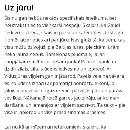
Uz jūru!
Šis nu gan nebūs nekāds specifiskais ieteikums, bet
neuzrakstīt es to vienkārši nespēju. Skaidrs, ka Gaudi
šedevri ir jāredz, skaistie parki un katedrāles jāizstaigā.
Tomēr atcerieties arī par jūru! Nav gluži tā, ka tiem, kas
visu mūžu dzīvojuši pie Baltijas jūras, pie citām jūrām
nekā jauna nebūs. Barselonas pludmale, lai arī
raupjākām smiltīm, ir tiešām jauka! Palmas, saule un
dzidri zilais, siltais ūdens iedvesmo un iepriecē. Ar
Vidusjūras viļņiem gan ir jāsarod. Pavēlā vējainā vakarā
es no ūdens iznācu ar pamatīgi nobrāztu elkoni, jo
vilnis mani veikli nogāza zemē, pārvēlās pāri un parāva
sev līdzi. Nākamajā reizē gan es jau zināju, ar ko man
darīšana, un iemanījos ar viļņiem sadzīvot. Tā teikt – pie
visa ir jāpierod un viss prasa zināmas prasmes.
Lai nu kā ar mītiem un ieteikumiem, skaidrs, ka