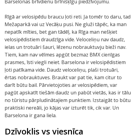
Barselonas brīvdienu brīnišķīgu piedzīvojumu.
Rīgā ar velosipēdu braucu ļoti reti. Ja tomēr to daru, tad
Mežaparkā vai uz Vecāķu pusi. Ne gluži tāpēc, ka man
nepatīk mīties, bet gan tādēļ, ka Rīga man nešķiet
velosipēdistiem draudzīga vide. Veloceliņu nav daudz,
ielas un trotuāri šauri, lēzenu nobrauktuvju bieži nav.
Tiem, kam nav vēlmes apgūt bezmaz BMX cienīgas
prasmes, īsti viegli neiet. Barselona ir velosipēdistiem
ļoti patīkama vide. Daudz veloceliņu, plaši trotuāri,
ērtas nobrauktuves. Braukt var pat tie, kam citur to
darīt būtu bail. Pārvietojoties ar velosipēdiem, var
pagūt apskatīt tiešām daudz un pabūt vietās, kas ir tālu
no tūristu pārpludinātajiem punktiem. Izstaigāt to būtu
praktiski nereāli, jo kājas var izturēt tik, cik var. Un
Barselona ir gana liela.
Dzīvoklis vs viesnīca