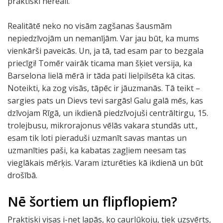
praktiski nereāli.
Realitātē neko no visām zagšanas šausmām
nepiedzīvojām un nemanījām. Var jau būt, ka mums
vienkārši paveicās. Un, ja tā, tad esam par to bezgala
priecīgi! Tomēr vairāk ticama man šķiet versija, ka
Barselona lielā mērā ir tāda pati lielpilsēta kā citas.
Noteikti, ka zog visās, tāpēc ir jāuzmanās. Tā teikt –
sargies pats un Dievs tevi sargās! Galu galā mēs, kas
dzīvojam Rīgā, un ikdienā piedzīvojuši centrāltirgu, 15.
trolejbusu, mikrorajonus vēlās vakara stundās utt.,
esam tik loti pieraduši uzmanīt savas mantas un
uzmanīties paši, ka kabatas zagļiem neesam tas
vieglākais mērķis. Varam izturēties kā ikdienā un būt
drošībā.
Nē šortiem un flipflopiem?
Praktiski visas i-net lapās, ko caurlūkoju, tiek uzsvērts,