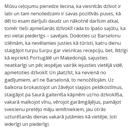
Mūsu ceļojumu pieredze liecina, ka viesnīcās dzīvot ir
labi un tam nenoliedzami ir savas pozitīvās puses, kā
dēļ to esam darījuši daudz un nākotnē darīsim atkal,
tomēr tieši apmešanās dzīvoklī rada to īpašo sajūtu, ka
esi vietai piederīgs – savējais. Dodoties uz Barselonu
izlēmām, ka nevēlamies justies kā tūristi, katru dienu
staigājot turpu šurpu gar viesnīcas recepciju, bet, līdzīgi
kā iepriekš Portugālē un Maķedonijā, sajusties
neatkarīgi un pēc iespējas vairāk iejusties vietējā vidē,
apmetoties dzīvoklī. Un jāatzīst, ka nevienā no
gadījumiem, arī ne Barselonā, to nenožēlojām. Uz
balkona brokastojot un žāvējot slapjos peldkostīmus,
staigājot pa šaurā gaitenīša kāpnēm uz/no dzīvoklīša,
vakarā malkojot vīnu, vērojot garāmgājējus, pamājot
sveicienu pretējo māju iemītniekiem, jau otrās
uzturēšanās dienas vakarā jutāmies kā vietējie, ļoti
iederīgi un piederīgi.