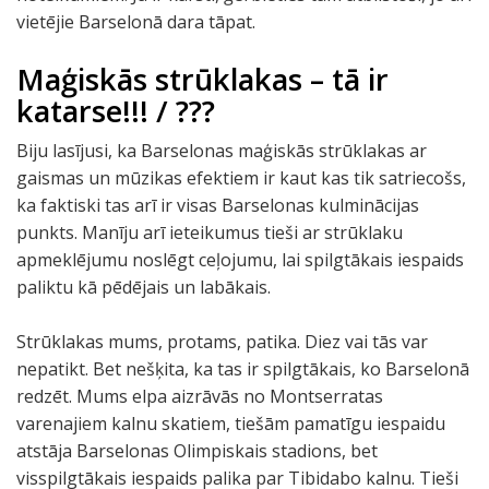
vietējie Barselonā dara tāpat.
Maģiskās strūklakas – tā ir
katarse!!! / ???
Biju lasījusi, ka Barselonas maģiskās strūklakas ar
gaismas un mūzikas efektiem ir kaut kas tik satriecošs,
ka faktiski tas arī ir visas Barselonas kulminācijas
punkts. Manīju arī ieteikumus tieši ar strūklaku
apmeklējumu noslēgt ceļojumu, lai spilgtākais iespaids
paliktu kā pēdējais un labākais.
Strūklakas mums, protams, patika. Diez vai tās var
nepatikt. Bet nešķita, ka tas ir spilgtākais, ko Barselonā
redzēt. Mums elpa aizrāvās no Montserratas
varenajiem kalnu skatiem, tiešām pamatīgu iespaidu
atstāja Barselonas Olimpiskais stadions, bet
visspilgtākais iespaids palika par Tibidabo kalnu. Tieši