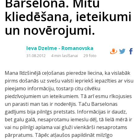
Barselona. Mītu
kliedēšana, ieteikumi
un novērojumi.
Ieva Dzelme - Romanovska
31.08.2012
4 min lasīšanai
29 foto
Mana līdzšinējā ceļošanas pieredze liecina, ka vislabāk
pirms došanās uz svešu valsti iepriekš iepazīties ar visu
pieejamo informāciju, tostarp citu cilvēku
piedzīvojumiem un ieteikumiem. Tā arī esmu rīkojusies
un parasti man tas ir noderējis. Taču Barselonas
gadījums bija pilnīgs pretstats. Informācijas ir daudz,
bet galu galā, nesaprotamu iemeslu dēļ, tā lielā mērā ir
vai nu pilnīgi aplama vai gluži vienkārši nesaprotams
pārpratums. Tāpēc atļaušos papildināt milzīgo