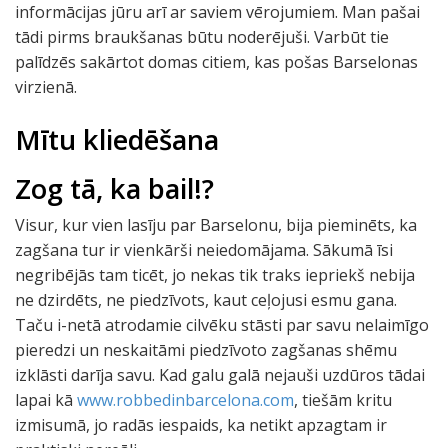
informācijas jūru arī ar saviem vērojumiem. Man pašai
tādi pirms braukšanas būtu noderējuši. Varbūt tie
palīdzēs sakārtot domas citiem, kas pošas Barselonas
virzienā.
Mītu kliedēšana
Zog tā, ka bail!?
Visur, kur vien lasīju par Barselonu, bija pieminēts, ka
zagšana tur ir vienkārši neiedomājama. Sākumā īsi
negribējās tam ticēt, jo nekas tik traks iepriekš nebija
ne dzirdēts, ne piedzīvots, kaut ceļojusi esmu gana.
Taču i-netā atrodamie cilvēku stāsti par savu nelaimīgo
pieredzi un neskaitāmi piedzīvoto zagšanas shēmu
izklāsti darīja savu. Kad galu galā nejauši uzdūros tādai
lapai kā
www.robbedinbarcelona.com
, tiešām kritu
izmisumā, jo radās iespaids, ka netikt apzagtam ir