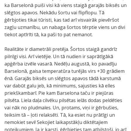
ka Barselonā puiši visi kā viens staigā garajās biksēs un
slēgtos apavos. Nekādu šortu vai flipflopu. Tā
ģērbjoties tikai tūristi, kas tad arī visvairāk pievēršot
zagļu uzmanību, un nabaga šortos tērptie viens un divi
tiekot aptīrīti tā, ka paši to pat nemanot.
Realitāte ir diametrāli pretēja. Šortos staigā gandrīz
pilnīgi visi. Arī vietējie. Un tā nudien ir saprātīgākā
apģērba izvēle vasarā. Nedēļu augustā, ko pavadīju
Barselonā, gaisa temperatūra turējās virs +30 grādiem
ēnā. Garajās biksēs un slēgtos apavos tādā karstumā
var dabūt galu jeb, kā minimums, sajusties kā elles
priekškambarī. Pie kam Barselona taču ir piejūras
pilsēta. Liela daļa cilvēku pilsētas ielās dodas peldēties
vai nāk no pludmales. Un, protams, viņi ir ģērbušies,
teiksim tā – ļoti relaksēti. Tā, ka esiet nu prātīgi un
nemokiet sevi! Sekojiet laikapstākļu diktētajiem
noteikumiem. Ja ir karsti, ģērbieties tam atbilstoši, jo arī