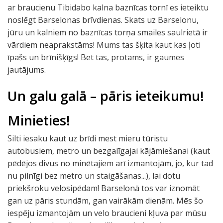
ar braucienu Tibidabo kalna baznīcas tornī es ieteiktu
noslēgt Barselonas brīvdienas. Skats uz Barselonu,
jūru un kalniem no baznīcas torņa smailes saulrietā ir
vārdiem neaprakstāms! Mums tas šķita kaut kas ļoti
īpašs un brīnišķīgs! Bet tas, protams, ir gaumes
jautājums.
Un galu galā – pāris ieteikumu!
Minieties!
Silti iesaku kaut uz brīdi mest mieru tūristu
autobusiem, metro un bezgalīgajai kājāmiešanai (kaut
pēdējos divus no minētajiem arī izmantojām, jo, kur tad
nu pilnīgi bez metro un staigāšanas...), lai dotu
priekšroku velosipēdam! Barselonā tos var iznomāt
gan uz pāris stundām, gan vairākām dienām. Mēs šo
iespēju izmantojām un velo braucieni kļuva par mūsu