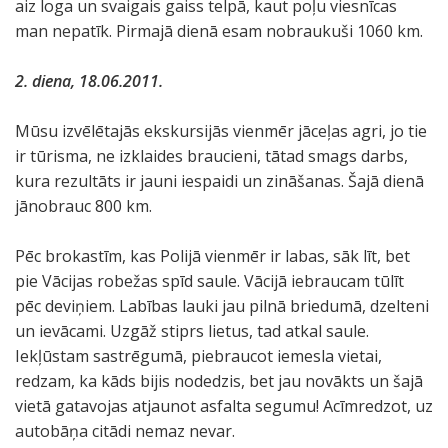
aiz loga un svaigais gaiss telpā, kaut poļu viesnīcas
man nepatīk. Pirmajā dienā esam nobraukuši 1060 km.
2. diena, 18.06.2011.
Mūsu izvēlētajās ekskursijās vienmēr jāceļas agri, jo tie
ir tūrisma, ne izklaides braucieni, tātad smags darbs,
kura rezultāts ir jauni iespaidi un zināšanas. Šajā dienā
jānobrauc 800 km.
Pēc brokastīm, kas Polijā vienmēr ir labas, sāk līt, bet
pie Vācijas robežas spīd saule. Vācijā iebraucam tūlīt
pēc deviņiem. Labības lauki jau pilnā briedumā, dzelteni
un ievācami. Uzgāž stiprs lietus, tad atkal saule.
Iekļūstam sastrēgumā, piebraucot iemesla vietai,
redzam, ka kāds bijis nodedzis, bet jau novākts un šajā
vietā gatavojas atjaunot asfalta segumu! Acīmredzot, uz
autobāņa citādi nemaz nevar.