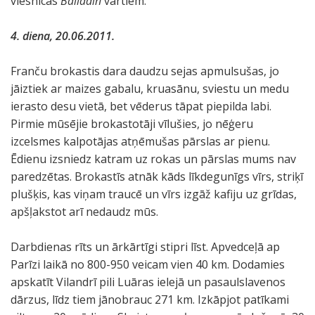
viesnīcas
Balladin
vārtiem.
4. diena, 20.06.2011.
Franču brokastis dara daudzu sejas apmulsušas, jo
jāiztiek ar maizes gabalu, kruasānu, sviestu un medu
ierasto desu vietā, bet vēderus tāpat piepilda labi.
Pirmie mūsējie brokastotāji vīlušies, jo nēģeru
izcelsmes kalpotājas atņēmušas pārslas ar pienu.
Ēdienu izsniedz katram uz rokas un pārslas mums nav
paredzētas. Brokastīs atnāk kāds līkdegunīgs vīrs, striķī
plušķis, kas viņam traucē un vīrs izgāž kafiju uz grīdas,
apšļakstot arī nedaudz mūs.
Darbdienas rīts un ārkārtīgi stipri līst. Apvedceļā ap
Parīzi laikā no 800-950 veicam vien 40 km. Dodamies
apskatīt Vilandrī pili Luāras ielejā un pasaulslavenos
dārzus, līdz tiem jānobrauc 271 km. Izkāpjot patīkami