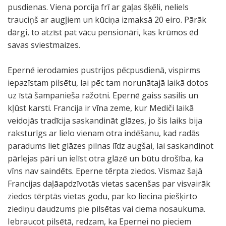
pusdienas. Viena porcija frī ar gaļas šķēli, neliels
trauciņš ar augļiem un kūciņa izmaksā 20 eiro. Pārāk
dārgi, to atzīst pat vācu pensionāri, kas krūmos ēd
savas sviestmaizes.
Epernē ierodamies pustrijos pēcpusdienā, vispirms
iepazīstam pilsētu, lai pēc tam norunātajā laikā dotos
uz īstā šampanieša ražotni. Epernē gaiss sasilis un
kļūst karsti. Francija ir vīna zeme, kur Mediči laikā
veidojās tradīcija saskandināt glāzes, jo šis laiks bija
raksturīgs ar lielo vienam otra indēšanu, kad radās
paradums liet glāzes pilnas līdz augšai, lai saskandinot
pārlejas pāri un ielīst otra glāzē un būtu drošība, ka
vīns nav saindēts. Eperne tērpta ziedos. Vismaz šajā
Francijas daļāapdzīvotās vietas sacenšas par visvairāk
ziedos tērptās vietas godu, par ko liecina piešķirto
ziediņu daudzums pie pilsētas vai ciema nosaukuma.
Iebraucot pilsētā, redzam, ka Epernei no pieciem