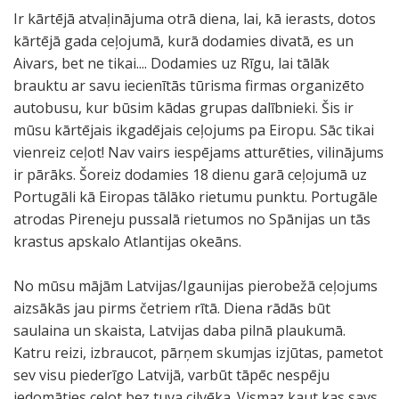
Ir kārtējā atvaļinājuma otrā diena, lai, kā ierasts, dotos
kārtējā gada ceļojumā, kurā dodamies divatā, es un
Aivars, bet ne tikai.... Dodamies uz Rīgu, lai tālāk
brauktu ar savu iecienītās tūrisma firmas organizēto
autobusu, kur būsim kādas grupas dalībnieki. Šis ir
mūsu kārtējais ikgadējais ceļojums pa Eiropu. Sāc tikai
vienreiz ceļot! Nav vairs iespējams atturēties, vilinājums
ir pārāks. Šoreiz dodamies 18 dienu garā ceļojumā uz
Portugāli kā Eiropas tālāko rietumu punktu. Portugāle
atrodas Pireneju pussalā rietumos no Spānijas un tās
krastus apskalo Atlantijas okeāns.
No mūsu mājām Latvijas/Igaunijas pierobežā ceļojums
aizsākās jau pirms četriem rītā. Diena rādās būt
saulaina un skaista, Latvijas daba pilnā plaukumā.
Katru reizi, izbraucot, pārņem skumjas izjūtas, pametot
sev visu piederīgo Latvijā, varbūt tāpēc nespēju
iedomāties ceļot bez tuva cilvēka. Vismaz kaut kas savs