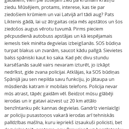
gabaliem, vien pie šosejām zied pa krūmam krāšņu
ziedu. Mūsējiem, protams, interese, kas tie par
ziedošiem krūmiem un vai Latvijā arī tādi aug? Pats
Liktenis gādā, lai uz ātrgaitas ceļa mēs apstātos un šos
ziedošos augus vērotu tuvumā. Pirms pieciem
pēcpusdienā autobuss apstājas un kā iespējamais
iemesls tiek minēta degvielas izbeigšanās. SOS būdiņa
turpat blakus un zvanām, saucot kādu palīgā. Sievietes
balss spāniski kaut ko saka. Kad pēc divu stundu
karsēšanās saulē vairs nevaram izturēt, jo izkāpt
nedrīkst, gide zvana policijai. Atklājas, ka SOS būdiņas
Spānijā jau sen nepilda savu funkciju, jo jātaupa un
mūsdienās katram ir mobilais telefons. Policija nevar
mūs atrast, tāpēc gaidām vēl. Beidzot mūsu glābēji
ierodas un ir gatavi aizvest uz 20 km attālo
benzīntanku pēc kannas degvielas. Gandrīz vienlaicīgi
ar policiju pusastoņos vakarā ierodas arī tehniskās
palīdzības mašīna, kuru iepriekš izsaukuši policisti, bet