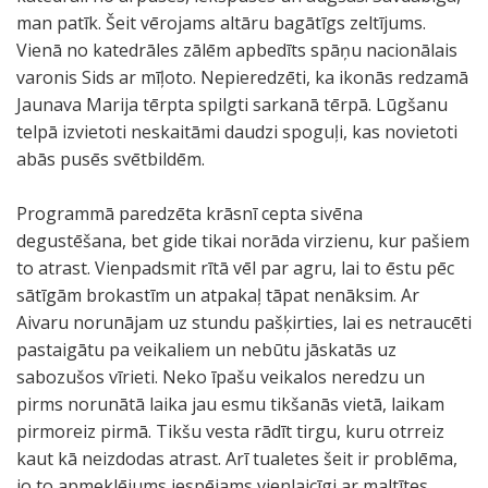
man patīk. Šeit vērojams altāru bagātīgs zeltījums.
Vienā no katedrāles zālēm apbedīts spāņu nacionālais
varonis Sids ar mīļoto. Nepieredzēti, ka ikonās redzamā
Jaunava Marija tērpta spilgti sarkanā tērpā. Lūgšanu
telpā izvietoti neskaitāmi daudzi spoguļi, kas novietoti
abās pusēs svētbildēm.
Programmā paredzēta krāsnī cepta sivēna
degustēšana, bet gide tikai norāda virzienu, kur pašiem
to atrast. Vienpadsmit rītā vēl par agru, lai to ēstu pēc
sātīgām brokastīm un atpakaļ tāpat nenāksim. Ar
Aivaru norunājam uz stundu pašķirties, lai es netraucēti
pastaigātu pa veikaliem un nebūtu jāskatās uz
sabozušos vīrieti. Neko īpašu veikalos neredzu un
pirms norunātā laika jau esmu tikšanās vietā, laikam
pirmoreiz pirmā. Tikšu vesta rādīt tirgu, kuru otrreiz
kaut kā neizdodas atrast. Arī tualetes šeit ir problēma,
jo to apmeklējums iespējams vienlaicīgi ar maltītes