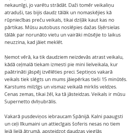
nekaunīgi, jo varētu strādāt. Daži tomēr veikaliņu
atraduši, tas bijis daudz tālāk un nomaskējies kā
rūpniecības preču veikals, tikai dziļāk kaut kas no
pārtikas. Mūsu autobuss noslēpies dažas šķērsielas
tālāk par norunāto vietu un vairāki mūsējie to laikus
neuzzina, kad jāiet meklēt.
Ņemot vērā, ka tik daudziem neizdevās atrast veikalu,
kādā ceļmalā tiekam izmesti pie mini lielveikala, kur
paātrināti jāspēj izvēlēties preci. Septiņos vakarā
veikals tiek slēgts un mums jāiepērkas tieši 15 minūtēs.
Karstums milzīgs un vismaz veikalā mirklis veldzes.
Cenas zemas, tikai žēl, ka tā jāsteidzas. Veikals ir mūsu
Supernetto dvīņubrālis.
Vakarā pusdeviņos iebraucam Spānijā. Kalni paaugsti
un ceļi līkumaini un attiecīgais šoferis nesas no tiem
lejā lielā ātrumā, apsteidzot daudzas vieglās