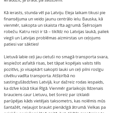
ieraudzīt, ja brauc pa sauszemi.
Kā ierasts, stunda vēl pa Latviju. Eleja laikam tikusi pie
finansējuma un veido jaunu centrālo ielu. Bauska, kā
vienmēr, sakopta un skaista rīta agrumā. Šķērsojam
robežu. Katru reizi ir tā – tiklīdz no Latvijas laukā, paliek
viegli un Latvijas problēmas aizmirstas un ceļojums
patiesi var sākties!
Lietuvā labie ceļi jau cietuši no smagā transporta svara,
iespiežot asfaltā risas, bet tāpat kopējais valsts tēls
pozitīvs, jo visapkārt sakopti lauki un ceļi pilni rosīgu
cilvēku vadīta transporta. Atšķirībā no
sastingušāsdzīves Latvijā, kur dažreiz rodas iespaids,
ka dzīve kūsā tikai Rīgā. Vienmēr garlaikojis līdzenais
brauciens caur Lietuvu, bet šoreiz par izklaidi
parūpējas kāds vietējais taksometrs, kas nolēmis mūs
šantažēt, neļaujot braukt pienācīgā ātrumā. Velkas pa