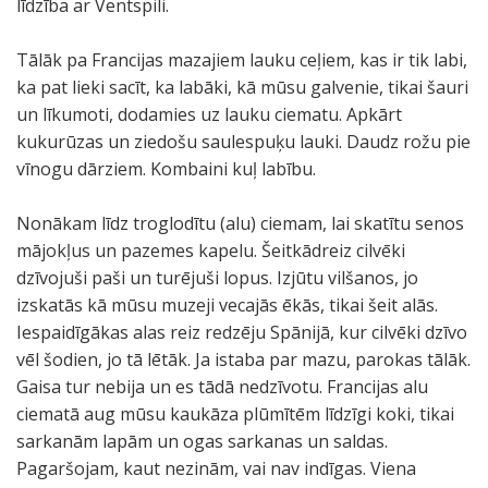
līdzība ar Ventspili.
Tālāk pa Francijas mazajiem lauku ceļiem, kas ir tik labi,
ka pat lieki sacīt, ka labāki, kā mūsu galvenie, tikai šauri
un līkumoti, dodamies uz lauku ciematu. Apkārt
kukurūzas un ziedošu saulespuķu lauki. Daudz rožu pie
vīnogu dārziem. Kombaini kuļ labību.
Nonākam līdz troglodītu (alu) ciemam, lai skatītu senos
mājokļus un pazemes kapelu. Šeitkādreiz cilvēki
dzīvojuši paši un turējuši lopus. Izjūtu vilšanos, jo
izskatās kā mūsu muzeji vecajās ēkās, tikai šeit alās.
Iespaidīgākas alas reiz redzēju Spānijā, kur cilvēki dzīvo
vēl šodien, jo tā lētāk. Ja istaba par mazu, parokas tālāk.
Gaisa tur nebija un es tādā nedzīvotu. Francijas alu
ciematā aug mūsu kaukāza plūmītēm līdzīgi koki, tikai
sarkanām lapām un ogas sarkanas un saldas.
Pagaršojam, kaut nezinām, vai nav indīgas. Viena