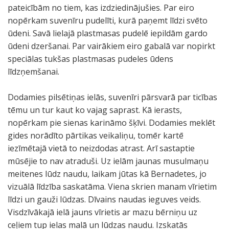
pateicībām no tiem, kas izdziedinājušies. Par eiro
nopērkam suvenīru pudelīti, kurā paņemt līdzi svēto
ūdeni. Savā lielajā plastmasas pudelē iepildām gardo
ūdeni dzeršanai. Par vairākiem eiro gabalā var nopirkt
speciālas tukšas plastmasas pudeles ūdens
līdzņemšanai.
Dodamies pilsētiņas ielās, suvenīri pārsvarā par ticības
tēmu un tur kaut ko vajag saprast. Kā ierasts,
nopērkam pie sienas karināmo šķīvi. Dodamies meklēt
gides norādīto pārtikas veikaliņu, tomēr kartē
iezīmētajā vietā to neizdodas atrast. Arī sastaptie
mūsējie to nav atraduši. Uz ielām jaunas musulmaņu
meitenes lūdz naudu, laikam jūtas kā Bernadetes, jo
vizuālā līdzība saskatāma. Viena skrien manam vīrietim
līdzi un gauži lūdzas. Dīvains naudas ieguves veids.
Visdzīvākajā ielā jauns vīrietis ar mazu bērniņu uz
ceļiem tup ielas malā un lūdzas naudu. Izskatās