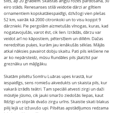
silts, ap 20 grādiem. Skaistas angļu rozes pārdošanā, 30
eiro stāds. Renesanses stilā veidotie dārzi ar glītiem
ornamentiem kopskatāiespaidīgi, dzīvžogi vien plešas
52 km, vairāk kā 2000 citronkoki un to visu kopjot 9
dārznieki. Pie pergolām aizmetušās vīnogas, kuras, kad
nogatavojušās, varot ēst, cik lien. Izrādās, dārzu var
veidot arī no kāpostiem, pētersīļiem un dillēm. Dažas
neredzētas puķes, kurām jau ienākušās sēklas. Mājās
atkal nāksies pavairot dobju skaitu. Pati pils iekšiene ne
ar ko nepārsteidz, mūsu Rundāles pils jāatzīst par
greznāku un mājīgāku.
Skatām pilsētu Somīru Luāras upes krastā, kur
iespaidīgs, sens romiešu akvedukts un skaista pils, kur
vakarā izrādīs teātri. Tam speciāli atvesti zirgi un daži
mūsējie jūsmo, cik jauki smaržo ziedošās liepas, kaut
līdzīgi un stiprāk dvašo zirgu urīns. Skaistie skati blakus
pilij lejā uz izžuvušo upi. Pilsētas apstādījumos redzama