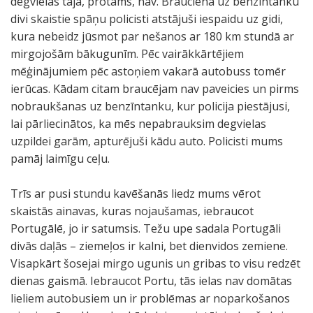
degvielas tajā, protams, nav. Braucienā uz benzīntanku
divi skaistie spāņu policisti atstājuši iespaidu uz gidi,
kura nebeidz jūsmot par nešanos ar 180 km stundā ar
mirgojošām bākugunīm. Pēc vairākkārtējiem
mēģinājumiem pēc astoņiem vakarā autobuss tomēr
ierūcas. Kādam citam braucējam nav paveicies un pirms
nobraukšanas uz benzīntanku, kur policija piestājusi,
lai pārliecinātos, ka mēs nepabrauksim degvielas
uzpildei garām, apturējuši kādu auto. Policisti mums
pamāj laimīgu ceļu.
Trīs ar pusi stundu kavēšanās liedz mums vērot
skaistās ainavas, kuras nojaušamas, iebraucot
Portugālē, jo ir satumsis. Težu upe sadala Portugāli
divās daļās – ziemeļos ir kalni, bet dienvidos zemiene.
Visapkārt šosejai mirgo ugunis un gribas to visu redzēt
dienas gaismā. Iebraucot Portu, tās ielas nav domātas
lieliem autobusiem un ir problēmas ar noparkošanos