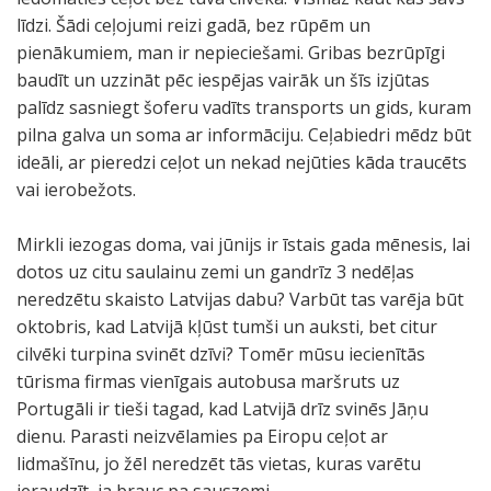
līdzi. Šādi ceļojumi reizi gadā, bez rūpēm un
pienākumiem, man ir nepieciešami. Gribas bezrūpīgi
baudīt un uzzināt pēc iespējas vairāk un šīs izjūtas
palīdz sasniegt šoferu vadīts transports un gids, kuram
pilna galva un soma ar informāciju. Ceļabiedri mēdz būt
ideāli, ar pieredzi ceļot un nekad nejūties kāda traucēts
vai ierobežots.
Mirkli iezogas doma, vai jūnijs ir īstais gada mēnesis, lai
dotos uz citu saulainu zemi un gandrīz 3 nedēļas
neredzētu skaisto Latvijas dabu? Varbūt tas varēja būt
oktobris, kad Latvijā kļūst tumši un auksti, bet citur
cilvēki turpina svinēt dzīvi? Tomēr mūsu iecienītās
tūrisma firmas vienīgais autobusa maršruts uz
Portugāli ir tieši tagad, kad Latvijā drīz svinēs Jāņu
dienu. Parasti neizvēlamies pa Eiropu ceļot ar
lidmašīnu, jo žēl neredzēt tās vietas, kuras varētu