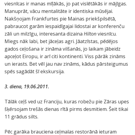
viesnīcas ir manas mīļākās, jo pat vislētākās ir mājīgas.
Manuprāt, vācu mentalitāte ir identiska mūsējai.
Nakšņojam Frankfurtes pie Mainas priekšpilsētā,
pabraucot garām iespaidīgajai lidostai ar konferenču
zāli un milzīgu, interesanta dizaina
Hilton
viesnīcu.
Miegs nāk labi, bet jāceļas agri. Jāatzīstas, pēdējos
gados ceļošana ir zināma vilšanās, jo laikam jābeidz
apceļot Eiropu, ir arī citi kontinenti. Viss pārāk zināms
un ierasts. Bet vēl jau nav zināms, kādus pārsteigumus
spēs sagādāt šī ekskursija.
3. diena, 19.06.2011.
Tālāk ceļš ved uz Franciju, kuras robežu pie Zāras upes
šķērsojam trešās dienas rītā pirms desmitiem. Šeit tikai
11 grādus silts.
Pēc garāka brauciena ceļmalas restorānā ieturam