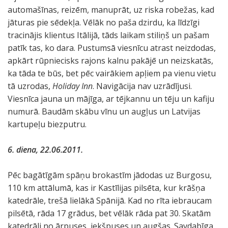
automašīnas, reizēm, manuprāt, uz riska robežas, kad
jāturas pie sēdekļa. Vēlāk no paša dzirdu, ka līdzīgi
tracinājis klientus Itālijā, tāds laikam stiliņš un pašam
patīk tas, ko dara. Pustumsā viesnīcu atrast neizdodas,
apkārt rūpniecisks rajons kalnu pakājē un neizskatās,
ka tāda te būs, bet pēc vairākiem apļiem pa vienu vietu
tā uzrodas,
Holiday Inn
. Navigācija nav uzrādījusi.
Viesnīca jauna un mājīga, ar tējkannu un tēju un kafiju
numurā. Baudām skābu vīnu un augļus un Latvijas
kartupeļu biezputru.
6. diena, 22.06.2011.
Pēc bagātīgām spāņu brokastīm jādodas uz Burgosu,
110 km attālumā, kas ir Kastīlijas pilsēta, kur krāšņa
katedrāle, trešā lielākā Spānijā. Kad no rīta iebraucam
pilsētā, rāda 17 grādus, bet vēlāk rāda pat 30. Skatām
katedrāli no ārpuses, iekšpuses un augšas. Savdabīga,