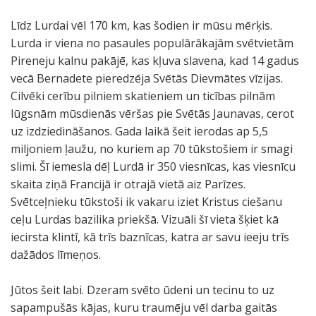
Līdz Lurdai vēl 170 km, kas šodien ir mūsu mērķis.
Lurda ir viena no pasaules populārākajām svētvietām
Pireneju kalnu pakājē, kas kļuva slavena, kad 14 gadus
vecā Bernadete pieredzēja Svētās Dievmātes vīzijas.
Cilvēki cerību pilniem skatieniem un ticības pilnām
lūgsnām mūsdienās vēršas pie Svētās Jaunavas, cerot
uz izdziedināšanos. Gada laikā šeit ierodas ap 5,5
miljoniem ļaužu, no kuriem ap 70 tūkstošiem ir smagi
slimi. Šī iemesla dēļ Lurdā ir 350 viesnīcas, kas viesnīcu
skaita ziņā Francijā ir otrajā vietā aiz Parīzes.
Svētceļnieku tūkstoši ik vakaru iziet Kristus ciešanu
ceļu Lurdas bazilika priekšā. Vizuāli šī vieta šķiet kā
iecirsta klintī, kā trīs baznīcas, katra ar savu ieeju trīs
dažādos līmeņos.
Jūtos šeit labi. Dzeram svēto ūdeni un tecinu to uz
sapampušās kājas, kuru traumēju vēl darba gaitās