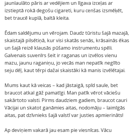
jaunlaulāto pāris ar vedējiem un līgava izceļas ar
izstieptā rokā degošu cigareti, kuru cenšas izsmēķēt,
bet traucē kuplā, baltā kleita.
Ēdam saldējumu un vērojam. Daudz tūristu šajā mazajā,
skaistajā pilsētiņā, kur visi skatās senās, krāsainās ēkas
un šajā reizē klausās pūšamo instrumentu spēli.
Galvenais suvenīrs šeit ir raganas un izvēlos vienu
mazu, jaunu raganiņu, jo vecās man nepatīk neglīto
seju dēļ, kaut tērpi dažai skaistāki kā manis izvēlētajai.
Mums kaut kā veicas – kad jāstaigā, spīd saule, bet
braucot atkal gāž pamatīgi. Man patīk vērot vāciešu
sakārtoto valsti. Pirms daudziem gadiem, braucot cauri
Vācijai un skatot ganāmies aitas, nodomāju – laimīgās
aitas, pat dzīvnieks šajā valstī var justies apmierināts!
Ap deviņiem vakarā jau esam pie viesnīcas. Vācu