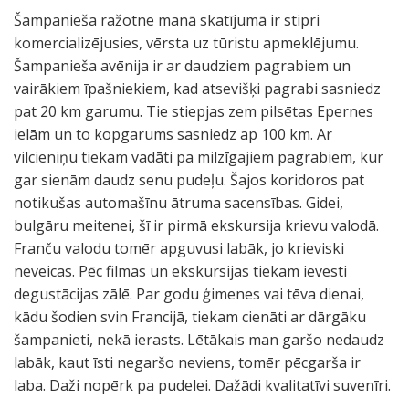
Šampanieša ražotne manā skatījumā ir stipri
komercializējusies, vērsta uz tūristu apmeklējumu.
Šampanieša avēnija ir ar daudziem pagrabiem un
vairākiem īpašniekiem, kad atsevišķi pagrabi sasniedz
pat 20 km garumu. Tie stiepjas zem pilsētas Epernes
ielām un to kopgarums sasniedz ap 100 km. Ar
vilcieniņu tiekam vadāti pa milzīgajiem pagrabiem, kur
gar sienām daudz senu pudeļu. Šajos koridoros pat
notikušas automašīnu ātruma sacensības. Gidei,
bulgāru meitenei, šī ir pirmā ekskursija krievu valodā.
Franču valodu tomēr apguvusi labāk, jo krieviski
neveicas. Pēc filmas un ekskursijas tiekam ievesti
degustācijas zālē. Par godu ģimenes vai tēva dienai,
kādu šodien svin Francijā, tiekam cienāti ar dārgāku
šampanieti, nekā ierasts. Lētākais man garšo nedaudz
labāk, kaut īsti negaršo neviens, tomēr pēcgarša ir
laba. Daži nopērk pa pudelei. Dažādi kvalitatīvi suvenīri.