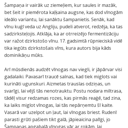
Šampaņa ir vairāk uz ziemeļiem, kur saules ir mazāk,
bet šeit ir piemērota kaļķaina augsne, kas dod vīnogām
ideālo variantu, lai sanāktu šampanietis. Senāk, kad
vīnu kuģī veda uz Angliju, pudeli atverot, redzēja, ka tas
sadzirksteļojis. Atklāja, ka ar otrreizējo fermentizāciju
var ražot dzirkstošo vīnu. 17. gadsimtā rūpnieciskā vidē
tika iegūts dzirkstošais vīns, kura autors bija kāds
dominikāņu mūks.
Arī mūsdienās audzēt vīnogas nav viegli, ir jāpārvar visi
gadalaiki. Pavasarī traucē salnas, kad tiek miglots vai
kurināti ugunskuri. Aizmetas trauslas odziņas, un
svarīgi, lai vējš tās nenotrauktu. Postu nodara miltrasa,
tādēļ visur redzamas rozes, kas pirmās reaģē, tad zina,
ka laiks miglot vīnogas, lai tās nepārņemtu šī kaite.
Vasarā var uzelpot un ļaut, lai vīnogas briest. Rudenī
parasti grūti pašiem tikt galā, jāpieaicina palīgi, jo
Šampaņas apgabalā vīnogas vāc ar rokām, lai