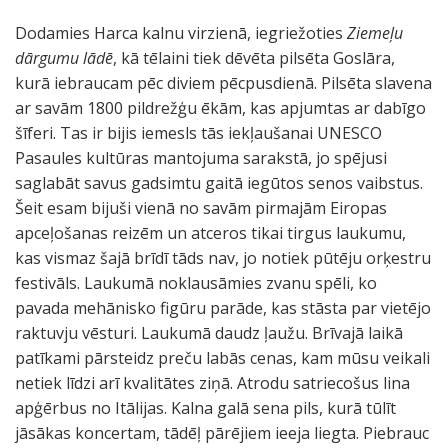
Dodamies Harca kalnu virzienā, iegriežoties
Ziemeļu
dārgumu lādē
, kā tēlaini tiek dēvēta pilsēta Goslāra,
kurā iebraucam pēc diviem pēcpusdienā. Pilsēta slavena
ar savām 1800 pildrežģu ēkām, kas apjumtas ar dabīgo
šīferi. Tas ir bijis iemesls tās iekļaušanai UNESCO
Pasaules kultūras mantojuma sarakstā, jo spējusi
saglabāt savus gadsimtu gaitā iegūtos senos vaibstus.
Šeit esam bijuši vienā no savām pirmajām Eiropas
apceļošanas reizēm un atceros tikai tirgus laukumu,
kas vismaz šajā brīdī tāds nav, jo notiek pūtēju orķestru
festivāls. Laukumā noklausāmies zvanu spēli, ko
pavada mehānisko figūru parāde, kas stāsta par vietējo
raktuvju vēsturi. Laukumā daudz ļaužu. Brīvajā laikā
patīkami pārsteidz preču labās cenas, kam mūsu veikali
netiek līdzi arī kvalitātes ziņā. Atrodu satriecošus lina
apģērbus no Itālijas. Kalna galā sena pils, kurā tūlīt
jāsākas koncertam, tādēļ pārējiem ieeja liegta. Piebrauc