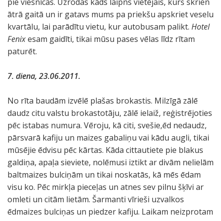
pie viesnīcas. Uzrodas kāds laipns vietējais, kurš skrien
ātrā gaitā un ir gatavs mums pa priekšu apskriet veselu
kvartālu, lai parādītu vietu, kur autobusam palikt.
Hotel
Fenix
esam gaidīti, tikai mūsu pases vēlas līdz rītam
paturēt.
7. diena, 23.06.2011.
No rīta baudām izvēlē plašas brokastis. Milzīgā zālē
daudz citu valstu brokastotāju, zālē ielaiž, reģistrējoties
pēc istabas numura. Vēroju, kā citi, svešie,ēd nedaudz,
pārsvarā kafiju un maizes gabaliņu vai kādu augli, tikai
mūsējie ēdvisu pēc kārtas. Kāda cittautiete pie blakus
galdiņa, apaļa sieviete, nolēmusi iztikt ar divām nelielām
baltmaizes bulciņām un tikai noskatās, kā mēs ēdam
visu ko. Pēc mirkļa pieceļas un atnes sev pilnu šķīvi ar
omleti un citām lietām. Šarmanti vīrieši uzvalkos
ēdmaizes bulciņas un piedzer kafiju. Laikam neizprotam