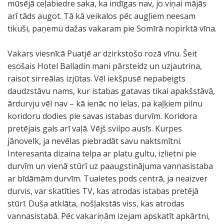
mūsējā ceļabiedre saka, ka indīgas nav, jo viņai mājās
arī tāds augot. Tā kā veikalos pēc augļiem neesam
tikuši, paņemu dažas vakaram pie Somīrā nopirktā vīna.
Vakars viesnīcā Puatjē ar dzirkstošo rozā vīnu. Šeit
esošais Hotel Balladin mani pārsteidz un uzjautrina,
raisot sirreālas izjūtas. Vēl iekšpusē nepabeigts
daudzstāvu nams, kur istabas gatavas tikai apakšstāvā,
ārdurvju vēl nav – kā ienāc no ielas, pa kaļķiem pilnu
koridoru dodies pie savas istabas durvīm. Koridora
pretējais gals arī vaļā. Vējš svilpo ausīs. Kurpes
jānovelk, ja nevēlas piebradāt savu naktsmītni.
Interesanta dizaina telpa ar platu gultu, izlietni pie
durvīm un vienā stūrī uz paaugstinājuma vannasistaba
ar bīdāmām durvīm. Tualetes pods centrā, ja neaizver
durvis, var skatīties TV, kas atrodas istabas pretējā
stūrī. Duša atklāta, nošļakstās viss, kas atrodas
vannasistabā. Pēc vakariņām izejam apskatīt apkārtni,