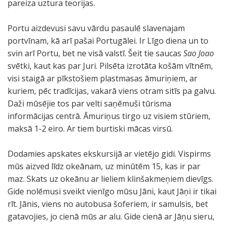
pareiza uztura teorijas.
Portu aizdevusi savu vārdu pasaulē slavenajam
portvīnam, kā arī pašai Portugālei. Ir Līgo diena un to
svin arī Portu, bet ne visā valstī. Šeit tie saucas
Sao Joao
svētki, kaut kas par Juri. Pilsēta izrotāta košām vītnēm,
visi staigā ar pīkstošiem plastmasas āmuriņiem, ar
kuriem, pēc tradīcijas, vakarā viens otram sitīs pa galvu.
Daži mūsējie tos par velti saņēmuši tūrisma
informācijas centrā. Āmuriņus tirgo uz visiem stūriem,
maksā 1-2 eiro. Ar tiem burtiski mācas virsū.
Dodamies apskates ekskursijā ar vietējo gidi. Vispirms
mūs aizved līdz okeānam, uz minūtēm 15, kas ir par
maz. Skats uz okeānu ar lieliem klinšakmeņiem dievīgs.
Gide nolēmusi sveikt vienīgo mūsu Jāni, kaut Jāņi ir tikai
rīt. Jānis, viens no autobusa šoferiem, ir samulsis, bet
gatavojies, jo cienā mūs ar alu. Gide cienā ar Jāņu sieru,