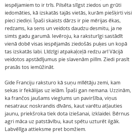
iespējamiem to ir trīs. Pilsēta slīgst ziedos un grūti
iedomāties, kā izskatās tajās vietās, kurām piešķirti visi
pieci ziediņi. Īpaši skaists dārzs ir pie mērijas ēkas,
redzams, ka sens un veidots daudzu desmitu, ja ne
simts gadu garumā. Ievēroju, ka raksturīgi sastādīt
vienā dobē visas iespējamās ziedošās puķes un kopā
tas izskatās labi. Līdzīgi atpakaļceļā redzu arī Vācijā
veidotos apstādījumus pie slavenām pilīm. Ziedi prasīt
prasās tos iemūžināt.
Gide Franciju raksturo kā suņu mīlētāju zemi, kam
sekas ir fekālijas uz ielām. Īpaši gan nemana. Uzzinām,
ka frančos jaušams vieglums un paviršība, viņus
nesatrauc noskrandis dīvāns, kaut varētu atļauties
jaunu, priekšroka tiek dota iziešanai, izklaidei. Bērnus
agri māca uz patstāvību, kaut spētu uzturēt ilgāk.
Labvēlīga attieksme pret bomžiem.