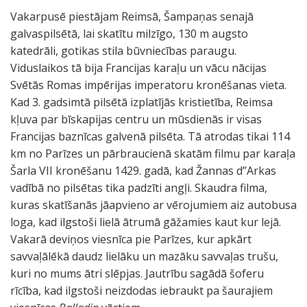
Vakarpusē piestājam Reimsā, Šampaņas senajā
galvaspilsētā, lai skatītu milzīgo, 130 m augsto
katedrāli, gotikas stila būvniecības paraugu.
Viduslaikos tā bija Francijas karaļu un vācu nācijas
Svētās Romas impērijas imperatoru kronēšanas vieta.
Kad 3. gadsimtā pilsētā izplatījās kristietība, Reimsa
kļuva par bīskapijas centru un mūsdienās ir visas
Francijas baznīcas galvenā pilsēta. Tā atrodas tikai 114
km no Parīzes un pārbraucienā skatām filmu par karaļa
Šarla VII kronēšanu 1429. gadā, kad Žannas d”Arkas
vadībā no pilsētas tika padzīti angļi. Skaudra filma,
kuras skatīšanās jāapvieno ar vērojumiem aiz autobusa
loga, kad ilgstoši lielā ātrumā gāžamies kaut kur lejā.
Vakarā deviņos viesnīca pie Parīzes, kur apkārt
savvaļālēkā daudz lielāku un mazāku savvaļas trušu,
kuri no mums ātri slēpjas. Jautrību sagādā šoferu
rīcība, kad ilgstoši neizdodas iebraukt pa šaurajiem