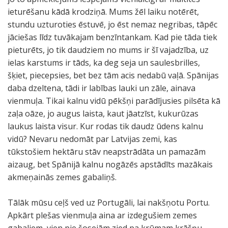
ieturēšanu kādā krodziņā. Mums žēl laiku notērēt,
stundu uzturoties ēstuvē, jo ēst nemaz negribas, tāpēc
jāciešas līdz tuvākajam benzīntankam. Kad pie tāda tiek
pieturēts, jo tik daudziem no mums ir šī vajadzība, uz
ielas karstums ir tāds, ka deg seja un saulesbrilles,
šķiet, piecepsies, bet bez tām acis nedabū vaļā. Spānijas
daba dzeltena, tādi ir labības lauki un zāle, ainava
vienmuļa. Tikai kalnu vidū pēkšņi parādījusies pilsēta kā
zaļa oāze, jo augus laista, kaut jāatzīst, kukurūzas
laukus laista visur. Kur rodas tik daudz ūdens kalnu
vidū? Nevaru nedomāt par Latvijas zemi, kas
tūkstošiem hektāru stāv neapstrādāta un pamazām
aizaug, bet Spānijā kalnu nogāzēs apstādīts mazākais
akmeņainās zemes gabaliņš.
Tālāk mūsu ceļš ved uz Portugāli, lai nakšņotu Portu.
Apkārt plešas vienmuļa aina ar izdegušiem zemes