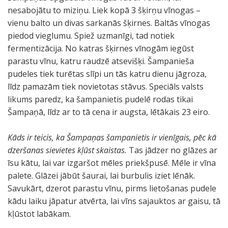
nesabojātu to miziņu. Liek kopā 3 šķirņu vīnogas –
vienu balto un divas sarkanās šķirnes. Baltās vīnogas
piedod vieglumu. Spiež uzmanīgi, tad notiek
fermentizācija. No katras šķirnes vīnogām iegūst
parastu vīnu, katru raudzē atsevišķi. Šampanieša
pudeles tiek turētas slīpi un tās katru dienu jāgroza,
līdz pamazām tiek novietotas stāvus. Speciāls valsts
likums paredz, ka šampanietis pudelē rodas tikai
Šampaņā, līdz ar to tā cena ir augsta, lētākais 23 eiro.
Kāds ir teicis, ka Šampaņas šampanietis ir vienīgais, pēc kā
dzeršanas sievietes kļūst skaistas.
Tas jādzer no glāzes ar
īsu kātu, lai var izgaršot mēles priekšpusē. Mēle ir vīna
palete. Glāzei jābūt šaurai, lai burbulis iziet lēnāk.
Savukārt, dzerot parastu vīnu, pirms lietošanas pudele
kādu laiku jāpatur atvērta, lai vīns sajauktos ar gaisu, tā
kļūstot labākam.