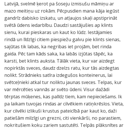
Latvijā, svelmē ķerot pa šoseju izmisušu māmiņu ar
mazo meitiņu uz rokām. Pēcpusdien mana kāja iegūst
gandrīz dabisko izskatu, un atļaujos skaļi apstiprināt
svētā ūdens iedarbību. Daudzi sastājušies ap klints
sienu, kurai pieskaras un kaut ko lūdz. Iestājamies
rindā un līdzīgi citiem piespiežu galvu pie klints sienas,
sajūtas tik labas, ka negribas iet projām, bet rinda
gaida. Pēc tam kāds saka, ka labās izjūtas tāpēc, ka
karsti, bet klints auksta. Tālāk vieta, kur var aizdegt
nopirktās sveces, daudz dzelzs ratu, kur tās aizdegtas
nolikt. Strādnieks satīra izdegušos konteinerus, lai
svētceļnieki atkal tur noliktu jaunas sveces. Telpas, kur
var mērcēties vannās ar svēto ūdeni. Visur dažādi
tērptas mūķenes, kas palīdz tiem, kam nepieciešams. Ik
pa laikam tuvojas rindas ar cilvēkiem ratiņkrēslos. Vieta,
kur cilvēki izlikuši krustus pateicībā par kaut ko, daži
patiešām milzīgi un grezni, citi vienkārši, no parastiem,
nokritušiem koku zariem sastutēti. Telpās plāksnītes ar