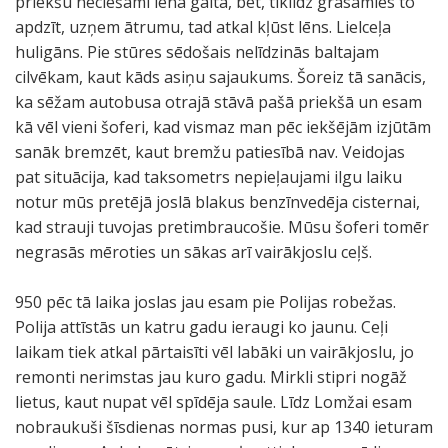
priekšu neciešami lēnā gaitā, bet, tiklīdz grasāmies to
apdzīt, uzņem ātrumu, tad atkal kļūst lēns. Lielceļa
huligāns. Pie stūres sēdošais nelīdzinās baltajam
cilvēkam, kaut kāds asiņu sajaukums. Šoreiz tā sanācis,
ka sēžam autobusa otrajā stāvā pašā priekšā un esam
kā vēl vieni šoferi, kad vismaz man pēc iekšējām izjūtām
sanāk bremzēt, kaut bremžu patiesībā nav. Veidojas
pat situācija, kad taksometrs nepieļaujami ilgu laiku
notur mūs pretējā joslā blakus benzīnvedēja cisternai,
kad strauji tuvojas pretimbraucošie. Mūsu šoferi tomēr
negrasās mēroties un sākas arī vairākjoslu ceļš.
950 pēc tā laika joslas jau esam pie Polijas robežas.
Polija attīstās un katru gadu ieraugi ko jaunu. Ceļi
laikam tiek atkal pārtaisīti vēl labāki un vairākjoslu, jo
remonti nerimstas jau kuro gadu. Mirkli stipri nogāž
lietus, kaut nupat vēl spīdēja saule. Līdz Lomžai esam
nobraukuši šīsdienas normas pusi, kur ap 1340 ieturam