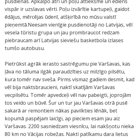
pusdienas. Apkalpo ātri un poļu attieksme un ēdiens
vispār ir uzslavas vērti. Poļu izvārītie kartupeļi, gaidot
ēdājus, mērcējas ūdenī, atšķirībā no mūsu valstī
pieņemtā.Neesam vienīgie pusdienotāji no Latvijas, vēl
vesela tūristu grupa un jau prombraucot redzam
piebraucam arī Latvijas sieviešu basketbola izlases
tumšo autobusu.
Pietrūkst agrāk ierasto sastrēgumu pie Varšavas, kas
ļāva no tāluma ilgāk paraudzīties uz milzīgo pilsētu,
kura tomēr nav sveša. Pirms vismaz gadiem desmit, kad
vēl bija naktsbraucieni, naktī skatījām Varšavas
vecpilsētu. Tomēr apvedceļi vēl nav pabeigti, joprojām
tos veido un būvē. Šur un tur jau Varšavas otrā pusē
sakarā ar remontiem nākas pavilkties lēnāk, bet
kopumā paspējam laicīgi, ap pieciem esam jau aiz
Varšavas. 2200 sasniedzam viesnīcu, lai nakšņotu nieka
80 km no Vācijas robežas. Nakti patīkamu dara lietus