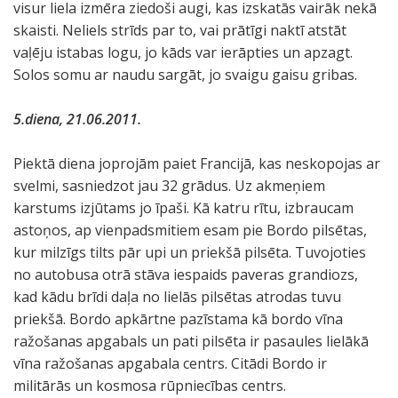
visur liela izmēra ziedoši augi, kas izskatās vairāk nekā
skaisti. Neliels strīds par to, vai prātīgi naktī atstāt
vaļēju istabas logu, jo kāds var ierāpties un apzagt.
Solos somu ar naudu sargāt, jo svaigu gaisu gribas.
5.diena, 21.06.2011.
Piektā diena joprojām paiet Francijā, kas neskopojas ar
svelmi, sasniedzot jau 32 grādus. Uz akmeņiem
karstums izjūtams jo īpaši. Kā katru rītu, izbraucam
astoņos, ap vienpadsmitiem esam pie Bordo pilsētas,
kur milzīgs tilts pār upi un priekšā pilsēta. Tuvojoties
no autobusa otrā stāva iespaids paveras grandiozs,
kad kādu brīdi daļa no lielās pilsētas atrodas tuvu
priekšā. Bordo apkārtne pazīstama kā bordo vīna
ražošanas apgabals un pati pilsēta ir pasaules lielākā
vīna ražošanas apgabala centrs. Citādi Bordo ir
militārās un kosmosa rūpniecības centrs.