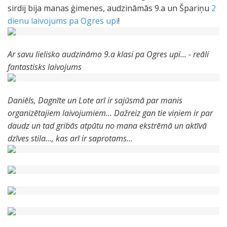
sirdij bija manas ģimenes, audzināmās 9.a un Špariņu
2
dienu laivojums pa Ogres upi
!
Ar savu lielisko audzināmo 9.a klasi pa Ogres upi... - reāli
fantastisks laivojums
Daniēls, Dagnīte un Lote arī ir sajūsmā par manis
organizētajiem laivojumiem... Dažreiz gan tie viņiem ir par
daudz un tad gribās atpūtu no mana ekstrēmā un aktīvā
dzīves stila..., kas arī ir saprotams...