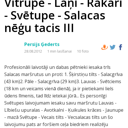
Vitrupe - Lāņi - Rakari
- Svētupe - Salacas
nēģu tacis III
Persijs Ģederts
28.08.2012
1 min lasīšanai
10 foto
Profesionāli laivotāji un dabas pētnieki iesaka trīs
Salacas maršrutus un proti: 1. Šķirstiņu tilts - Salacgrīva
(43 km)2. Pāle - Salacgrīva (29 km)3. Lauvas - Svētciems
(18 km un veicams vienā dienā), ja ir pietiekami liels
ūdens līmenis, tad līdz ietekai jūrā... Es personīgi
Svētupes laivojumam iesaku savu maršrutu Lauvas -
Lībiešu upuralas - Avotkalni - Ķuikules krāces - Jaunupe
- mazā Svētupe - Vecais tilts - Vecsalacas tilts un šo
laivojumu pats ar foršiem ceļa biedriem realizēju