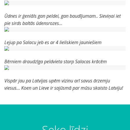
Ūdnes ir ģeniāls gan peldei, gan baudījumam.. Sieviņai iet
pie sirds baltās ūdensrozes...
Lejup pa Salacu jeb es ar 4 lieliskiem jauniešiem
Bērniem draudzīga peldvieta starp Salacas krācēm
Vispār jau pa Latvijas upēm vizinu arī savus ārzemju
viesus... Koen un Lieve ir sajūsmā par mūsu skaisto Latviju!
Seko līdzi