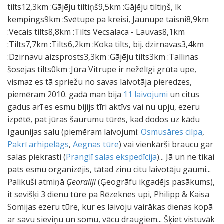
tilts12,3km :Gājēju tiltiņš9,5km :Gājēju tiltiņš, lk
kempings9km :Svētupe pa kreisi, Jaunupe taisni8,9km
:Vecais tilts8,8km :Tilts Vecsalaca - Lauvas8,1km
:Tilts7,7km :Tilts6,2km :Koka tilts, bij. dzirnavas3,4km
:Dzirnavu aizsprosts3,3km :Gājēju tilts3km :Tallinas
šosejas tilts0km :Jūra Vitrupe ir nežēlīgi grūta upe,
vismaz es tā spriežu no savas laivotāja pieredzes,
piemēram 2010. gadā man bija
11 laivojumi
un citus
gadus arī es esmu bijijs tīri aktīvs vai nu upju, ezeru
izpētē, pat jūras šaurumu tūrēs, kad dodos uz kādu
Igaunijas salu (piemēram laivojumi:
Osmusāres cilpa
,
Pakrī arhipelāgs
,
Aegnas tūre
) vai vienkārši braucu gar
salas piekrasti (
Pranglī salas ekspedīcija
)... Jā un ne tikai
pats esmu organizējis, tātad zinu citu laivotāju gaumi...
Palikuši atmiņā
Ģeoraliji
(Ģeogrāfu ikgadējs pasākums),
it sevišķi 3 dienu tūre pa Rēzeknes upi, Philipp & Kaisa
Somijas ezeru tūre, kur es laivoju vairākas dienas kopā
ar savu sieviņu un somu, vācu draugiem... Šķiet vistuvāk