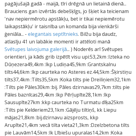
pagājušajā gadā - maijā, tīri drēgnā un lietainā dienā...
Brauciens gan izvērtās debešķīgs, jo šķiet ka teicienam
'nav nepiermērotu apstākļu, bet ir tikai nepiemērotu
laikapstākļu' ir taisnība un komanda bija vienkārši
ģeniāla... -
elegantais septītnieks
. Bilžu bija daudz,
atlasīju 41 un labākie momenti ir attēloti manā
Svētupes laivojuma galerijā
... ) Noderēs arī Svētupes
orientieri, ja kāds grib izpētīt visu upi:53,2km :Izteka no
Dūņezera49,4km :lkp Ludiņa45,9km :Grantskalnu
tilts44,6km :lkp caurteka no Asteres ez.44,5km :Šķirstiņu
tilts37,4km :Tilts35,5km :Koka tilts pie Dreiliņiem32,1km
:Tilts pie Pāles30km :bij. Pāles dzirnavas29,7km :tilts pie
Pāles baznīcas29,4km :lkp Pērļupīte28,1km :lkp
Sausupīte27km :kkp caurteka no Turmatu dīķa25km
:Tilts pie Kelderiem23,1km :Gājēju tiltiņš, kk Liepu
mājas21,8km :bij.dzirnavu aizsprosts, kkp
Arupīte21,4km :vecā tilta vieta21,3km :Dzelzbetona tilts
pie Lauvām14,5km :lk Lībiešu upuralas14,2km :Koka