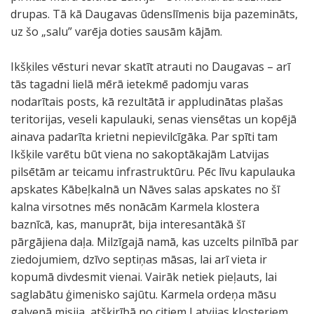
drupas. Tā kā Daugavas ūdenslīmenis bija pazemināts,
uz šo „salu” varēja doties sausām kājām.
Ikšķiles vēsturi nevar skatīt atrauti no Daugavas – arī
tās tagadni lielā mērā ietekmē padomju varas
nodarītais posts, kā rezultātā ir appludinātas plašas
teritorijas, veseli kapulauki, senas viensētas un kopējā
ainava padarīta krietni nepievilcīgāka. Par spīti tam
Ikšķile varētu būt viena no sakoptākajām Latvijas
pilsētām ar teicamu infrastruktūru. Pēc līvu kapulauka
apskates Kābeļkalnā un Nāves salas apskates no šī
kalna virsotnes mēs nonācām Karmela klostera
baznīcā, kas, manuprāt, bija interesantākā šī
pārgājiena daļa. Milzīgajā namā, kas uzcelts pilnībā par
ziedojumiem, dzīvo septiņas māsas, lai arī vieta ir
kopumā divdesmit vienai. Vairāk netiek pieļauts, lai
saglabātu ģimenisko sajūtu. Karmela ordeņa māsu
galvenā misija, atšķirībā no citiem Latvijas klosteriem,