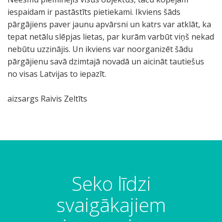
iespaidam ir pastāstīts pietiekami. Ikviens šāds
pārgājiens paver jaunu apvārsni un katrs var atklāt, ka
tepat netālu slēpjas lietas, par kurām varbūt viņš nekad
nebūtu uzzinājis. Un ikviens var noorganizēt šādu
pārgājienu savā dzimtajā novadā un aicināt tautiešus
no visas Latvijas to iepazīt.
aizsargs Raivis Zeltīts
P
I
S
T
K
P
E
B
M
P
P
P
T
ā
k
k
r
a
i
s
a
e
i
i
a
ī
r
š
a
ī
r
e
a
z
i
r
e
r
n
g
ķ
t
s
j
m
m
n
n
m
a
e
ū
Seko līdzi
ā
i
s
n
e
i
v
ī
a
ā
v
i
ž
j
l
n
e
r
n
i
c
r
m
o
z
u
svaigākajiem
i
e
o
z
s
e
s
a
d
ū
t
t
M
e
s
b
i
k
u
s
s
r
a
i
u