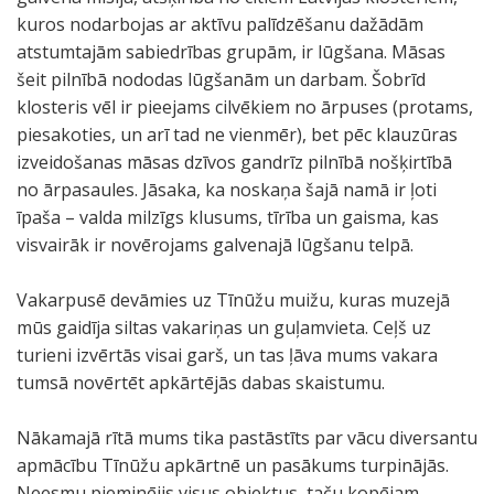
kuros nodarbojas ar aktīvu palīdzēšanu dažādām
atstumtajām sabiedrības grupām, ir lūgšana. Māsas
šeit pilnībā nododas lūgšanām un darbam. Šobrīd
klosteris vēl ir pieejams cilvēkiem no ārpuses (protams,
piesakoties, un arī tad ne vienmēr), bet pēc klauzūras
izveidošanas māsas dzīvos gandrīz pilnībā nošķirtībā
no ārpasaules. Jāsaka, ka noskaņa šajā namā ir ļoti
īpaša – valda milzīgs klusums, tīrība un gaisma, kas
visvairāk ir novērojams galvenajā lūgšanu telpā.
Vakarpusē devāmies uz Tīnūžu muižu, kuras muzejā
mūs gaidīja siltas vakariņas un guļamvieta. Ceļš uz
turieni izvērtās visai garš, un tas ļāva mums vakara
tumsā novērtēt apkārtējās dabas skaistumu.
Nākamajā rītā mums tika pastāstīts par vācu diversantu
apmācību Tīnūžu apkārtnē un pasākums turpinājās.
Neesmu pieminējis visus objektus, taču kopējam