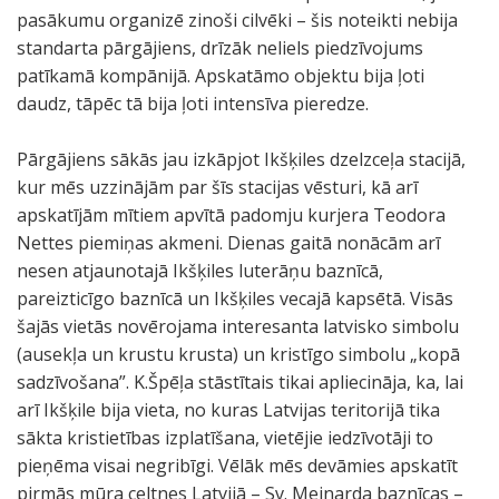
pasākumu organizē zinoši cilvēki – šis noteikti nebija
standarta pārgājiens, drīzāk neliels piedzīvojums
patīkamā kompānijā. Apskatāmo objektu bija ļoti
daudz, tāpēc tā bija ļoti intensīva pieredze.
Pārgājiens sākās jau izkāpjot Ikšķiles dzelzceļa stacijā,
kur mēs uzzinājām par šīs stacijas vēsturi, kā arī
apskatījām mītiem apvītā padomju kurjera Teodora
Nettes piemiņas akmeni. Dienas gaitā nonācām arī
nesen atjaunotajā Ikšķiles luterāņu baznīcā,
pareizticīgo baznīcā un Ikšķiles vecajā kapsētā. Visās
šajās vietās novērojama interesanta latvisko simbolu
(ausekļa un krustu krusta) un kristīgo simbolu „kopā
sadzīvošana”. K.Špēļa stāstītais tikai apliecināja, ka, lai
arī Ikšķile bija vieta, no kuras Latvijas teritorijā tika
sākta kristietības izplatīšana, vietējie iedzīvotāji to
pieņēma visai negribīgi. Vēlāk mēs devāmies apskatīt
pirmās mūra celtnes Latvijā – Sv. Meinarda baznīcas –