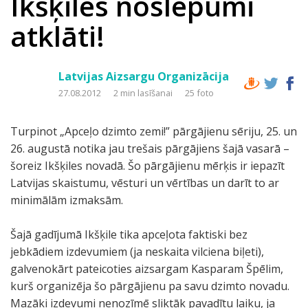
Ikšķiles noslēpumi
atklāti!
Latvijas Aizsargu Organizācija
27.08.2012
2 min lasīšanai
25 foto
Turpinot „Apceļo dzimto zemi!” pārgājienu sēriju, 25. un
26. augustā notika jau trešais pārgājiens šajā vasarā –
šoreiz Ikšķiles novadā. Šo pārgājienu mērķis ir iepazīt
Latvijas skaistumu, vēsturi un vērtības un darīt to ar
minimālām izmaksām.
Šajā gadījumā Ikšķile tika apceļota faktiski bez
jebkādiem izdevumiem (ja neskaita vilciena biļeti),
galvenokārt pateicoties aizsargam Kasparam Špēlim,
kurš organizēja šo pārgājienu pa savu dzimto novadu.
Mazāki izdevumi nenozīmē sliktāk pavadītu laiku, ja