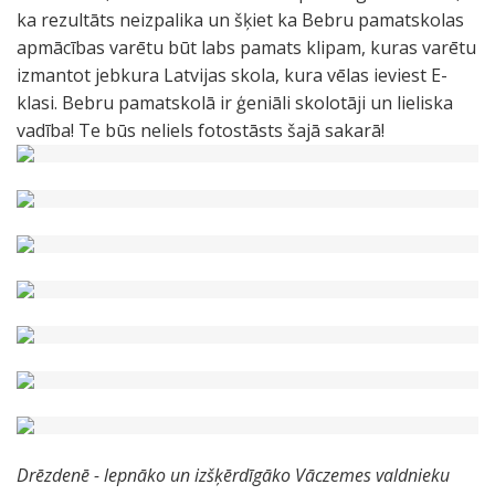
ka rezultāts neizpalika un šķiet ka Bebru pamatskolas
apmācības varētu būt labs pamats klipam, kuras varētu
izmantot jebkura Latvijas skola, kura vēlas ieviest E-
klasi. Bebru pamatskolā ir ģeniāli skolotāji un lieliska
vadība! Te būs neliels fotostāsts šajā sakarā!
Drēzdenē - lepnāko un izšķērdīgāko Vāczemes valdnieku