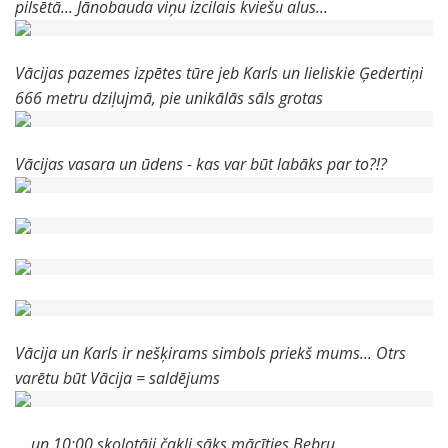
pilsētā... Jānobauda viņu izcilais kviešu alus...
Vācijas pazemes izpētes tūre jeb Karls un lieliskie Ģedertiņi
666 metru dziļujmā, pie unikālās sāls grotas
Vācijas vasara un ūdens - kas var būt labāks par to?!?
Vācija un Karls ir nešķirams simbols priekš mums... Otrs
varētu būt Vācija = saldējums
... un 10:00 skolotāji čakli sāks mācīties Bebru