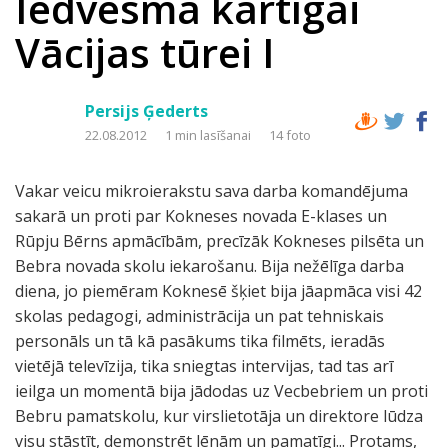
Iedvesma kārtīgai
Vācijas tūrei I
Persijs Ģederts
22.08.2012
1 min lasīšanai
14 foto
Vakar veicu mikroierakstu sava darba komandējuma
sakarā un proti par Kokneses novada E-klases un
Rūpju Bērns apmācībām, precīzāk Kokneses pilsēta un
Bebra novada skolu iekarošanu. Bija nežēlīga darba
diena, jo piemēram Koknesē šķiet bija jāapmāca visi 42
skolas pedagogi, administrācija un pat tehniskais
personāls un tā kā pasākums tika filmēts, ieradās
vietējā televīzija, tika sniegtas intervijas, tad tas arī
ieilga un momentā bija jādodas uz Vecbebriem un proti
Bebru pamatskolu, kur virslietotāja un direktore lūdza
visu stāstīt, demonstrēt lēnām un pamatīgi... Protams,