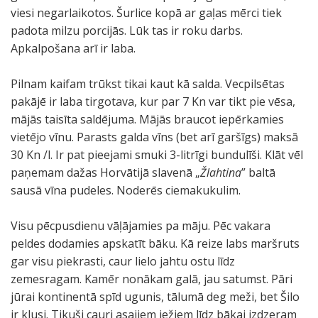
viesi negarlaikotos. Šurlice kopā ar gaļas mērci tiek
padota milzu porcijās. Lūk tas ir roku darbs.
Apkalpošana arī ir laba.
Pilnam kaifam trūkst tikai kaut kā salda. Vecpilsētas
pakājē ir laba tirgotava, kur par 7 Kn var tikt pie vēsa,
mājās taisīta saldējuma. Mājās braucot iepērkamies
vietējo vīnu. Parasts galda vīns (bet arī garšīgs) maksā
30 Kn /l. Ir pat pieejami smuki 3-litrīgi bundulīši. Klāt vēl
paņemam dažas Horvātijā slavenā „
Žlahtina
” baltā
sausā vīna pudeles. Noderēs ciemakukulim.
Visu pēcpusdienu vāļājamies pa māju. Pēc vakara
peldes dodamies apskatīt bāku. Kā reize labs maršruts
gar visu piekrasti, caur lielo jahtu ostu līdz
zemesragam. Kamēr nonākam galā, jau satumst. Pāri
jūrai kontinentā spīd ugunis, tālumā deg meži, bet Šilo
ir klusi. Tikuši cauri asajiem iežiem līdz bākai izdzeram