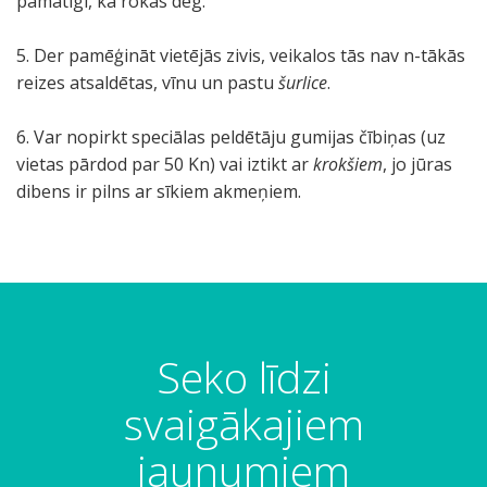
pamatīgi, ka rokas deg.
5. Der pamēģināt vietējās zivis, veikalos tās nav n-tākās
reizes atsaldētas, vīnu un pastu
šurlice
.
6. Var nopirkt speciālas peldētāju gumijas čībiņas (uz
vietas pārdod par 50 Kn) vai iztikt ar
krokšiem
, jo jūras
dibens ir pilns ar sīkiem akmeņiem.
B
G
A
ž
C
V
Š
z
B
a
o
d
ē
r
r
u
i
i
n
r
r
l
i
b
r
v
s
s
n
i
,
k
n
l
t
e
Seko līdzi
J
j
j
k
v
i
i
i
r
e
i
a
a
e
k
c
ņ
u
svaigākajiem
l
g
s
n
n
v
e
a
j
a
r
j
e
i
e
-
s
k
jaunumiem
č
a
ū
v
c
c
v
j
a