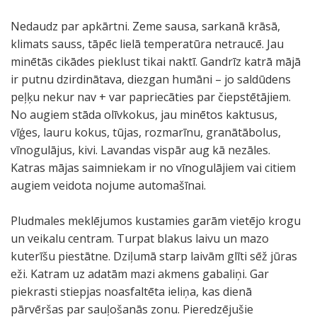
Nedaudz par apkārtni. Zeme sausa, sarkanā krāsā,
klimats sauss, tāpēc lielā temperatūra netraucē. Jau
minētās cikādes pieklust tikai naktī. Gandrīz katrā mājā
ir putnu dzirdinātava, diezgan humāni – jo saldūdens
peļķu nekur nav + var papriecāties par čiepstētājiem.
No augiem stāda olīvkokus, jau minētos kaktusus,
vīģes, lauru kokus, tūjas, rozmarīnu, granātābolus,
vīnogulājus, kivi. Lavandas vispār aug kā nezāles.
Katras mājas saimniekam ir no vīnogulājiem vai citiem
augiem veidota nojume automašīnai.
Pludmales meklējumos kustamies garām vietējo krogu
un veikalu centram. Turpat blakus laivu un mazo
kuterīšu piestātne. Dziļumā starp laivām glīti sēž jūras
eži. Katram uz adatām mazi akmens gabaliņi. Gar
piekrasti stiepjas noasfaltēta ieliņa, kas dienā
pārvēršas par sauļošanās zonu. Pieredzējušie