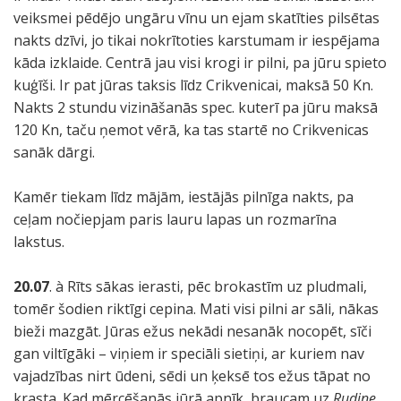
veiksmei pēdējo ungāru vīnu un ejam skatīties pilsētas
nakts dzīvi, jo tikai nokrītoties karstumam ir iespējama
kāda izklaide. Centrā jau visi krogi ir pilni, pa jūru spieto
kuģīši. Ir pat jūras taksis līdz Crikvenicai, maksā 50 Kn.
Nakts 2 stundu vizināšanās spec. kuterī pa jūru maksā
120 Kn, taču ņemot vērā, ka tas startē no Crikvenicas
sanāk dārgi.
Kamēr tiekam līdz mājām, iestājās pilnīga nakts, pa
ceļam nočiepjam paris lauru lapas un rozmarīna
lakstus.
20.07
. à Rīts sākas ierasti, pēc brokastīm uz pludmali,
tomēr šodien riktīgi cepina. Mati visi pilni ar sāli, nākas
bieži mazgāt. Jūras ežus nekādi nesanāk nocopēt, sīči
gan viltīgāki – viņiem ir speciāli sietiņi, ar kuriem nav
vajadzības nirt ūdeni, sēdi un ķeksē tos ežus tāpat no
krasta. Kad mērcēšanās jūrā apnīk, braucam uz
Rudine