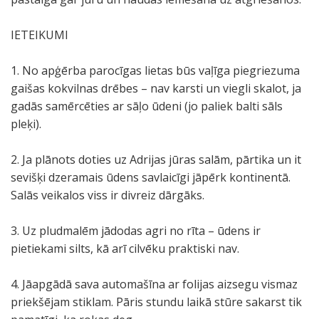
IETEIKUMI
1. No apģērba parocīgas lietas būs vaļīga piegriezuma
gaišas kokvilnas drēbes – nav karsti un viegli skalot, ja
gadās samērcēties ar sāļo ūdeni (jo paliek balti sāls
pleķi).
2. Ja plānots doties uz Adrijas jūras salām, pārtika un it
sevišķi dzeramais ūdens savlaicīgi jāpērk kontinentā.
Salās veikalos viss ir divreiz dārgāks.
3. Uz pludmalēm jādodas agri no rīta – ūdens ir
pietiekami silts, kā arī cilvēku praktiski nav.
4. Jāapgādā sava automašīna ar folijas aizsegu vismaz
priekšējam stiklam. Pāris stundu laikā stūre sakarst tik