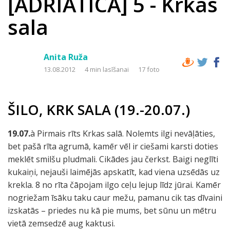
[ADRIATICA] 5 - Krkas
sala
Anita Ruža
13.08.2012
4 min lasīšanai
17 foto
ŠILO, KRK SALA (19.-20.07.)
19.07.
à Pirmais rīts Krkas salā. Nolemts ilgi nevāļāties,
bet pašā rīta agrumā, kamēr vēl ir ciešami karsti doties
meklēt smilšu pludmali. Cikādes jau čerkst. Baigi neglīti
kukaiņi, nejauši laimējās apskatīt, kad viena uzsēdās uz
krekla. 8 no rīta čāpojam ilgo ceļu lejup līdz jūrai. Kamēr
nogriežam īsāku taku caur mežu, pamanu cik tas dīvaini
izskatās – priedes nu kā pie mums, bet sūnu un mētru
vietā zemsedzē aug kaktusi.