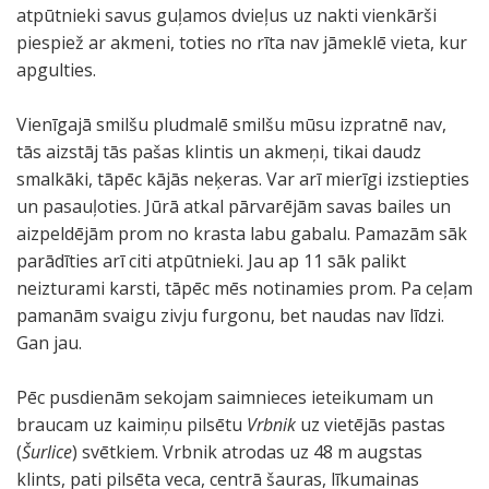
atpūtnieki savus guļamos dvieļus uz nakti vienkārši
piespiež ar akmeni, toties no rīta nav jāmeklē vieta, kur
apgulties.
Vienīgajā smilšu pludmalē smilšu mūsu izpratnē nav,
tās aizstāj tās pašas klintis un akmeņi, tikai daudz
smalkāki, tāpēc kājās neķeras. Var arī mierīgi izstiepties
un pasauļoties. Jūrā atkal pārvarējām savas bailes un
aizpeldējām prom no krasta labu gabalu. Pamazām sāk
parādīties arī citi atpūtnieki. Jau ap 11 sāk palikt
neizturami karsti, tāpēc mēs notinamies prom. Pa ceļam
pamanām svaigu zivju furgonu, bet naudas nav līdzi.
Gan jau.
Pēc pusdienām sekojam saimnieces ieteikumam un
braucam uz kaimiņu pilsētu
Vrbnik
uz vietējās pastas
(
Šurlice
) svētkiem. Vrbnik atrodas uz 48 m augstas
klints, pati pilsēta veca, centrā šauras, līkumainas