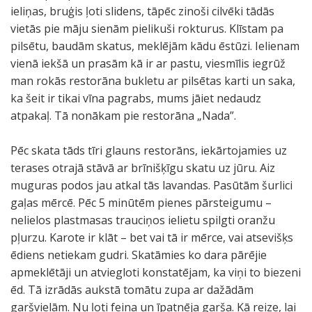
ieliņas, bruģis ļoti slidens, tāpēc zinoši cilvēki tādās
vietās pie māju sienām pielikuši rokturus. Klīstam pa
pilsētu, baudām skatus, meklējām kādu ēstūzi. Ielienam
vienā iekšā un prasām kā ir ar pastu, viesmīlis iegrūž
man rokās restorāna bukletu ar pilsētas karti un saka,
ka šeit ir tikai vīna pagrabs, mums jāiet nedaudz
atpakaļ. Tā nonākam pie restorāna „Nada”.
Pēc skata tāds tīri glauns restorāns, iekārtojamies uz
terases otrajā stāvā ar brīnišķīgu skatu uz jūru. Aiz
muguras podos jau atkal tās lavandas. Pasūtām šurlici
gaļas mērcē. Pēc 5 minūtēm pienes pārsteigumu –
nelielos plastmasas trauciņos ielietu spilgti oranžu
pļurzu. Karote ir klāt – bet vai tā ir mērce, vai atsevišķs
ēdiens netiekam gudri. Skatāmies ko dara pārējie
apmeklētāji un atviegloti konstatējam, ka viņi to biezeni
ēd. Tā izrādās aukstā tomātu zupa ar dažādām
garšvielām. Nu ļoti feina un īpatnēja garša. Kā reize, lai