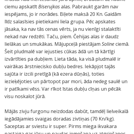
ciemu apskatīt
Biserujkas
alas. Pabraukt garām nav
iespējams, jo ir norādes. Biļete maksā 20 Kn. Gaidām
līdz salasīsies pietiekami liela grupa. Pēc apskates
jāsaka, ka nav tās cenas vērts, ja nu vienīgi stalaktīti
nekad nav redzēti. Taču, piem. Čehijas alas ir daudz
lielākas un smukākas. Mājupceļā piestājam
Soline
ciemā.
Šeit pludmalē var iejusties cūkas ādā un tā kārtīgi
izvārtīties pa dubļiem. Lieta tāda, ka visā pludmalē ir
vairākas ārstniecisko dubļu bedres. Iekāpjot tajās
sajūta ir izcili pretīgā (kā ezera dūņās), toties
iezieķējoties un pārtopot par mori, āda nedeg saulē un
ir patīkami vēss. Var rīkot īstas dubļu cīņas un pēcāk
visu noskalot jūrā.
Mājās zivju furgonu neizdodas dabūt, tamdēļ lielveikalā
iegādājamies svaigas doradas zivtiņas (70 Kn/kg).
Saceptas ar sviestu ir super. Pirms miega ikvakara
pastaiga gar jūru un naudas iemešana uz atgriešanos.