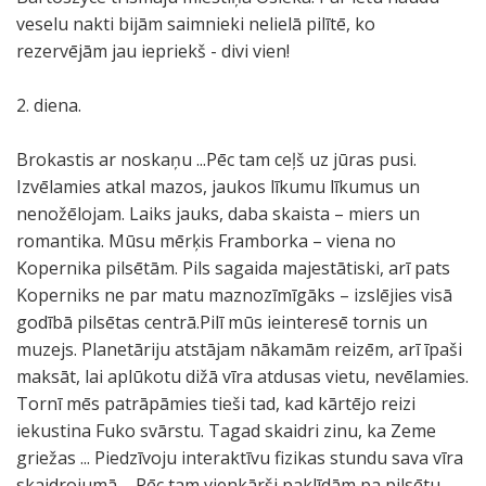
veselu nakti bijām saimnieki nelielā pilītē, ko
rezervējām jau iepriekš - divi vien!
2. diena.
Brokastis ar noskaņu ...Pēc tam ceļš uz jūras pusi.
Izvēlamies atkal mazos, jaukos līkumu līkumus un
nenožēlojam. Laiks jauks, daba skaista – miers un
romantika. Mūsu mērķis Framborka – viena no
Kopernika pilsētām. Pils sagaida majestātiski, arī pats
Koperniks ne par matu maznozīmīgāks – izslējies visā
godībā pilsētas centrā.Pilī mūs ieinteresē tornis un
muzejs. Planetāriju atstājam nākamām reizēm, arī īpaši
maksāt, lai aplūkotu dižā vīra atdusas vietu, nevēlamies.
Tornī mēs patrāpāmies tieši tad, kad kārtējo reizi
iekustina Fuko svārstu. Tagad skaidri zinu, ka Zeme
griežas ... Piedzīvoju interaktīvu fizikas stundu sava vīra
skaidrojumā ... Pēc tam vienkārši paklīdām pa pilsētu.