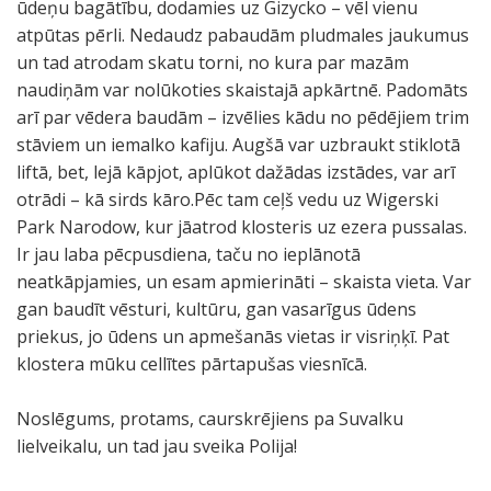
ūdeņu bagātību, dodamies uz Gizycko – vēl vienu
atpūtas pērli. Nedaudz pabaudām pludmales jaukumus
un tad atrodam skatu torni, no kura par mazām
naudiņām var nolūkoties skaistajā apkārtnē. Padomāts
arī par vēdera baudām – izvēlies kādu no pēdējiem trim
stāviem un iemalko kafiju. Augšā var uzbraukt stiklotā
liftā, bet, lejā kāpjot, aplūkot dažādas izstādes, var arī
otrādi – kā sirds kāro.Pēc tam ceļš vedu uz Wigerski
Park Narodow, kur jāatrod klosteris uz ezera pussalas.
Ir jau laba pēcpusdiena, taču no ieplānotā
neatkāpjamies, un esam apmierināti – skaista vieta. Var
gan baudīt vēsturi, kultūru, gan vasarīgus ūdens
priekus, jo ūdens un apmešanās vietas ir visriņķī. Pat
klostera mūku cellītes pārtapušas viesnīcā.
Noslēgums, protams, caurskrējiens pa Suvalku
lielveikalu, un tad jau sveika Polija!