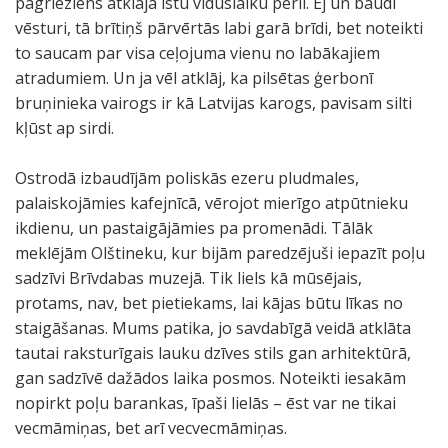
pagrieziens atklāja īstu viduslaiku pērli. Ej un baudi
vēsturi, tā brītiņš pārvērtās labi garā brīdi, bet noteikti
to saucam par visa ceļojuma vienu no labākajiem
atradumiem. Un ja vēl atklāj, ka pilsētas ģerbonī
bruņinieka vairogs ir kā Latvijas karogs, pavisam silti
kļūst ap sirdi.
Ostrodā izbaudījām poliskās ezeru pludmales,
palaiskojāmies kafejnīcā, vērojot mierīgo atpūtnieku
ikdienu, un pastaigājāmies pa promenādi. Tālāk
meklējām Olštineku, kur bijām paredzējuši iepazīt poļu
sadzīvi Brīvdabas muzejā. Tik liels kā mūsējais,
protams, nav, bet pietiekams, lai kājas būtu līkas no
staigāšanas. Mums patika, jo savdabīgā veidā atklāta
tautai raksturīgais lauku dzīves stils gan arhitektūrā,
gan sadzīvē dažādos laika posmos. Noteikti iesakām
nopirkt poļu barankas, īpaši lielās – ēst var ne tikai
vecmāmiņas, bet arī vecvecmāmiņas.