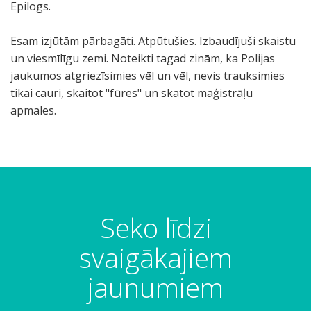
Epilogs.
Esam izjūtām pārbagāti. Atpūtušies. Izbaudījuši skaistu
un viesmīlīgu zemi. Noteikti tagad zinām, ka Polijas
jaukumos atgriezīsimies vēl un vēl, nevis trauksimies
tikai cauri, skaitot "fūres" un skatot maģistrāļu
apmales.
Seko līdzi
svaigākajiem
jaunumiem