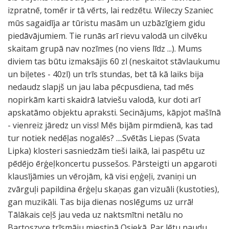
izpratnē, tomēr ir tā vērts, lai redzētu. Wileczy Szaniec
mūs sagaidīja ar tūristu masām un uzbāzīgiem gidu
piedāvājumiem. Tie runās arī rievu valodā un cilvēku
skaitam grupā nav nozīmes (no viens līdz ...). Mums
diviem tas būtu izmaksājis 60 zl (neskaitot stāvlaukumu
un biļetes - 40zl) un trīs stundas, bet tā kā laiks bija
nedaudz slapjš un jau laba pēcpusdiena, tad mēs
nopirkām karti skaidrā latviešu valodā, kur doti arī
apskatāmo objektu apraksti. Secinājums, kāpjot mašīnā
- vienreiz jāredz un viss! Mēs bijām pirmdienā, kas tad
tur notiek nedēļas nogalēs? ....Svētās Liepas (Svata
Lipka) klosteri sasniedzām tieši laikā, lai paspētu uz
pēdējo ērģeļkoncertu pussešos. Pārsteigti un apgaroti
klausījāmies un vērojām, kā visi eņģeļi, zvaniņi un
zvārguļi papildina ērģeļu skaņas gan vizuāli (kustoties),
gan muzikāli. Tas bija dienas noslēgums uz urrā!
Tālākais ceļš jau veda uz naktsmītni netālu no
Bartoszyce trīsmāju miestiņā Osiekā. Par lētu naudu