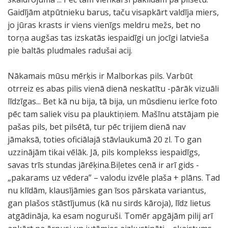
Gaidījām atpūtnieku barus, taču visapkārt valdīja miers,
jo jūras krasts ir viens vienīgs meldru mežs, bet no
torņa augšas tas izskatās iespaidīgi un jocīgi latvieša
pie baltās pludmales radušai acij.
Nākamais mūsu mērķis ir Malborkas pils. Varbūt
otrreiz es abas pilis vienā dienā neskatītu -pārāk vizuāli
līdzīgas... Bet kā nu bija, tā bija, un mūsdienu ierīce foto
pēc tam saliek visu pa plauktiņiem. Mašīnu atstājam pie
pašas pils, bet pilsētā, tur pēc trijiem dienā nav
jāmaksā, toties oficiālajā stāvlaukumā 20 zl. To gan
uzzinājām tikai vēlāk. Jā, pils komplekss iespaidīgs,
savas trīs stundas jārēķina.Biļetes cenā ir arī gids -
„pakarams uz vēdera” – valodu izvēle plaša + plāns. Tad
nu klīdām, klausījāmies gan īsos pārskata variantus,
gan plašos stāstījumus (kā nu sirds kāroja), līdz lietus
atgādināja, ka esam noguruši. Tomēr apgājām pilij arī