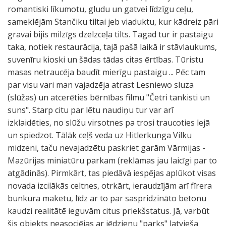
romantiski līkumotu, gludu un gatvei līdzīgu ceļu,
sameklējām Stančiku tiltai jeb viaduktu, kur kādreiz pāri
gravai bijis milzīgs dzelzceļa tilts. Tagad tur ir pastaigu
taka, notiek restaurācija, tajā pašā laikā ir stāvlaukums,
suvenīru kioski un šādas tādas citas ērtības. Tūristu
masas netraucēja baudīt mierīgu pastaigu ... Pēc tam
par visu vari man vajadzēja atrast Lesniewo sluza
(slūžas) un atcerēties bērnības filmu "Četri tankisti un
suns". Starp citu par lētu naudiņu tur var arī
izklaidēties, no slūžu virsotnes pa trosi traucoties lejā
un spiedzot. Tālāk ceļš veda uz Hitlerkunga Vilku
midzeni, taču nevajadzētu paskriet garām Vārmijas -
Mazūrijas miniatūru parkam (reklāmas jau laicīgi par to
atgādinās). Pirmkārt, tas piedāvā iespējas aplūkot visas
novada izcilākās celtnes, otrkārt, ieraudzījām arī fīrera
bunkura maketu, līdz ar to par saspridzināto betonu
kaudzi realitātē ieguvām citus priekšstatus. Jā, varbūt
šis objekts neasociējas ar jēdzienu "parks" latvieša