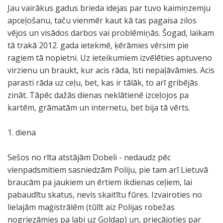
Jau vairākus gadus brieda idejas par tuvo kaimiņzemju
apceļošanu, taču vienmēr kaut kā tas pagaisa zilos
vējos un visādos darbos vai problēmiņās. Šogad, laikam
tā trakā 2012. gada ietekmē, ķērāmies vērsim pie
ragiem tā nopietni. Uz ieteikumiem izvēlēties aptuveno
virzienu un braukt, kur acis rāda, īsti nepaļāvāmies. Acis
parasti rāda uz ceļu, bet, kas ir tālāk, to arī gribējās
zināt. Tāpēc dažās dienas neklātienē izceļojos pa
kartēm, grāmatām un internetu, bet bija tā vērts.
1. diena
Sešos no rīta atstājām Dobeli - nedaudz pēc
vienpadsmitiem sasniedzām Poliju, pie tam arī Lietuvā
braucām pa jaukiem un ērtiem ikdienas ceļiem, lai
pabaudītu skatus, nevis skaitītu fūres. Izvairoties no
lielajām maģistrālēm (tūlīt aiz Polijas robežas
nogriezāmies pa labi uz Goldap) un, priecājoties par