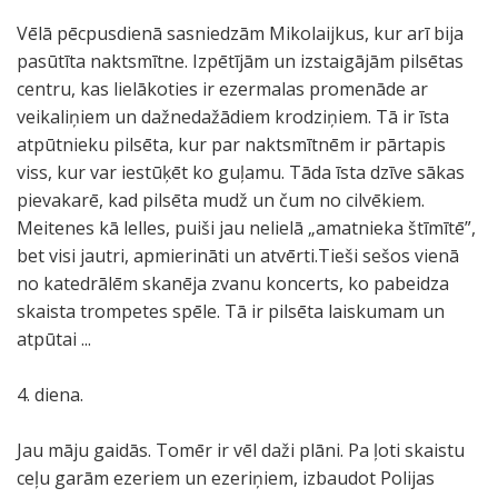
Vēlā pēcpusdienā sasniedzām Mikolaijkus, kur arī bija
pasūtīta naktsmītne. Izpētījām un izstaigājām pilsētas
centru, kas lielākoties ir ezermalas promenāde ar
veikaliņiem un dažnedažādiem krodziņiem. Tā ir īsta
atpūtnieku pilsēta, kur par naktsmītnēm ir pārtapis
viss, kur var iestūķēt ko guļamu. Tāda īsta dzīve sākas
pievakarē, kad pilsēta mudž un čum no cilvēkiem.
Meitenes kā lelles, puiši jau nelielā „amatnieka štīmītē”,
bet visi jautri, apmierināti un atvērti.Tieši sešos vienā
no katedrālēm skanēja zvanu koncerts, ko pabeidza
skaista trompetes spēle. Tā ir pilsēta laiskumam un
atpūtai ...
4. diena.
Jau māju gaidās. Tomēr ir vēl daži plāni. Pa ļoti skaistu
ceļu garām ezeriem un ezeriņiem, izbaudot Polijas