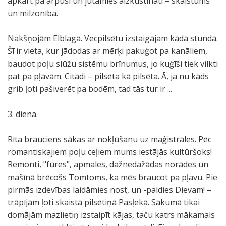
apkārt pa ārpusi un jutāmies aizkustināti – skaistums
un milzonība.
Nakšņojām Elblagā. Vecpilsētu izstaigājam kādā stundā.
Šī ir vieta, kur jādodas ar mērķi pakuģot pa kanāliem,
baudot poļu slūžu sistēmu brīnumus, jo kuģīši tiek vilkti
pat pa pļāvām. Citādi – pilsēta kā pilsēta. Ā, ja nu kāds
grib ļoti pašiverēt pa bodēm, tad tās tur ir ...
3. diena.
Rīta brauciens sākas ar nokļūšanu uz maģistrāles. Pēc
romantiskajiem poļu ceļiem mums iestājās kultūršoks!
Remonti, "fūres", apmales, dažnedažādas norādes un
mašīnā brēcošs Tomtoms, ka mēs braucot pa pļavu. Pie
pirmās izdevības laidāmies nost, un -paldies Dievam! –
trāpījām ļoti skaistā pilsētiņā Pasļekā. Sākumā tikai
domājām mazlietiņ izstaipīt kājas, taču katrs mākamais