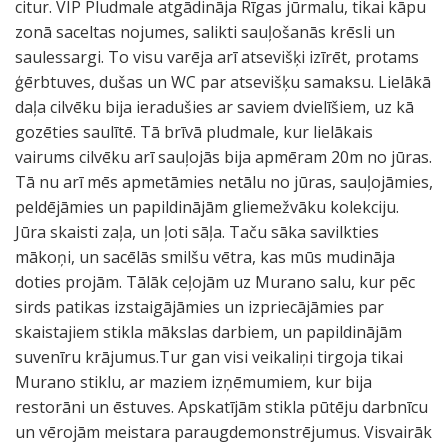
citur. VIP Pludmale atgādināja Rīgas jūrmalu, tikai kāpu
zonā saceltas nojumes, salikti sauļošanās krēsli un
saulessargi. To visu varēja arī atsevišķi izīrēt, protams
ģērbtuves, dušas un WC par atsevišķu samaksu. Lielākā
daļa cilvēku bija ieradušies ar saviem dvielīšiem, uz kā
gozēties saulītē. Tā brīvā pludmale, kur lielākais
vairums cilvēku arī sauļojās bija apmēram 20m no jūras.
Tā nu arī mēs apmetāmies netālu no jūras, sauļojāmies,
peldējāmies un papildinājām gliemežvāku kolekciju.
Jūra skaisti zaļa, un ļoti sāļa. Taču sāka savilkties
mākoņi, un sacēlās smilšu vētra, kas mūs mudināja
doties projām. Tālāk ceļojām uz Murano salu, kur pēc
sirds patikas izstaigājāmies un izpriecājāmies par
skaistajiem stikla mākslas darbiem, un papildinājām
suvenīru krājumus.Tur gan visi veikaliņi tirgoja tikai
Murano stiklu, ar maziem izņēmumiem, kur bija
restorāni un ēstuves. Apskatījām stikla pūtēju darbnīcu
un vērojām meistara paraugdemonstrējumus. Visvairāk