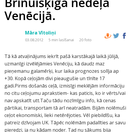
Brīnuišķīga nedēļā
Venēcijā.
Māra Vītoliņi
03.08.2012
5 min lasīšanai
20 foto
Tā kā atvaļinājums iekrīt pašā karstākajā laikā jūlijā,
uzmanīgi izvēlējāmies Venēciju, kā daudz maz
pieņemanu galamērķi, kur laika prognozes solīja ap
+30. Kopā ceļojām divi pieaugušie un tīnīte 17
gadi.Pirms došanās ceļā, izmisīgi meklējām informāciju
no citu ceļojumu aprakstiem- kas paticis, ko ir vērts/vai
nav apskatīt utt.Taču tādu nozīmīgu info, kā cenas
pārtikai, transportam tā arī neatradām. Bijām nolēmuši
ceļot ekonomiski, lieki netērējoties. Vēl piebildīšu, ka
patreiz dzīvojam UK. Tāpēc nolēmām padalīties ar savu
pieredzi, ja nu kādam noder. Tad nu sākums bija