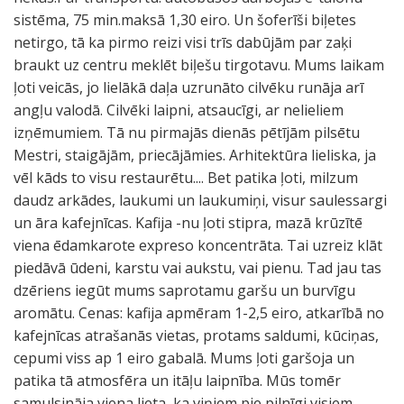
sistēma, 75 min.maksā 1,30 eiro. Un šoferīši biļetes
netirgo, tā ka pirmo reizi visi trīs dabūjām par zaķi
braukt uz centru meklēt biļešu tirgotavu. Mums laikam
ļoti veicās, jo lielākā daļa uzrunāto cilvēku runāja arī
angļu valodā. Cilvēki laipni, atsaucīgi, ar nelieliem
izņēmumiem. Tā nu pirmajās dienās pētījām pilsētu
Mestri, staigājām, priecājāmies. Arhitektūra lieliska, ja
vēl kāds to visu restaurētu.... Bet patika ļoti, milzum
daudz arkādes, laukumi un laukumiņi, visur saulessargi
un āra kafejnīcas. Kafija -nu ļoti stipra, mazā krūzītē
viena ēdamkarote expreso koncentrāta. Tai uzreiz klāt
piedāvā ūdeni, karstu vai aukstu, vai pienu. Tad jau tas
dzēriens iegūt mums saprotamu garšu un burvīgu
aromātu. Cenas: kafija apmēram 1-2,5 eiro, atkarībā no
kafejnīcas atrašanās vietas, protams saldumi, kūciņas,
cepumi viss ap 1 eiro gabalā. Mums ļoti garšoja un
patika tā atmosfēra un itāļu laipnība. Mūs tomēr
samulsināja viena lieta, ka viņiem pie pilnīgi visiem