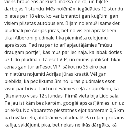
viens brauciens ar kuģīti maksā 7 eiro, un biļete
darbojas 1 stundu. Mēs nolēmām iegādāties 12 stundu
biļetes par 18 eiro, ko var izmantot gan kuģītim, gan
visiem pilsētas autobusiem. Bijām nolēmuši sameklēt
pludmali pie Adrijas jūras, bet no visiem aprakstiem
tikai Alberoni pludmale tika pieminēta ceļojumu
aprakstos. Tad nu par to arī apjautājāmies "mūsu
draugam portjē", kas mūs pārliecināja, ka labāk doties
uz Lido pludmali. Tā esot VIP, un mums patikšot, tikai
cenas gan tur arī esot VIP, sākot no 35 eiro par
miniatūru nojumīti Adrijas jūras krastā. Vēl gan
piebilda, ka pēc likuma 3m no jūras pludmales esot
visur par brīvu. Tad nu devāmies ceļā ar aprēķinu, ka
jāizmanto visas 12 stundas. Pirmā vieta bija Lido sala.
Te jau iztikām bez kartēm, googlē apskatījāmies, un uz
priekšu. No Vaparetto piestātnes ejot apmēram 0,5 km
pa tuvāko ielu, atdūrāmies pludmalē. Pa ceļam protams
kafija, saldējumi, pica, bet nekas nelikās dārgāks, kā