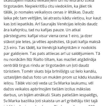
skaistajiem masku veikaliņiem un no Murano stikla
tirgotavām. Nepiekritīšu citu viedoklim, ka jāiet tik
tālāk, jo nomales veikaliņos cenas ir lētākas. Daudz
laika pēc tam veltījām, lai atrastu kādu vietiņu, kur kaut
kas ļoti iepatikās. Arī šaurajās Venēcijas ieliņās daudz
āra kafejnīcu, tad nu kafijas pauze. Un atkal
pārsteigums: kafijai visur viena cena 1 eiro, ja dzer
stāvot pie letes, ja vēlies apsēsties, tā pati kafija maksā
2,5 eiro. Tas tādēļ, ka Venēcijā kafejnīcām ir nodoklis
par galdiņiem. Tas pats attiecas arī uz saldējumiem. Tā
nu nonācām līdz Rialto tiltam, kas mazliet atgādināja
centrālā tirgus rindu ar tirgotavām un ļoti daudz
tūristiem. Tomēr skats bija brīnišķīgs uz lielo kanālu,
uztaisījām dažus foto un mukām prom uz kādu klusāku
ieliņu. Tālāk visi ceļi veda uz Sv.Marka laukumu, vēl
dažos veikalos apbrīnojām tiešām izcilus mākslas
darbus, un bijām atnākuši. Skats patiešām iespaidīgs,
Sv.Marka bazilika ļoti skaista un arī gribētāju tikt tajā