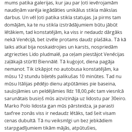
mums patika galerijas, kur jau par ļoti ievērojamām
naudiņām varēja iegādāties unikālus stikla mākslas
darbus. Un vēl ļoti patika stikla statujas. Ja pirms tam
domājām, ka te nu stikla izstrādājumiem būtu jābūt
lētākiem, tad konstatējām, ka viss ir nedaudz dārgāks
nekā Venēcijā, bet izvēle protams daudz plašāka.. Tā kā
laiks atkal bija noskaidrojies un karsts, nospriedām
atgriezties Lido pludmalē, pa ceļam piestājot Venēcijas
zaļākajā stūrītī Biennālē. Tā kuģojot, diena pagāja
nemanot. Tik izkāpjot no autobusa konstatējām, ka
mūsu 12 stundu biļetēs palikušas 10 minūtes. Tad nu
mūsu Itālijas pēdējo dienu atpūtāmies pie baseina,
sauļojāmies un peldējāmies līdz 18,00,pēc tam viesnīcā
sarunātais busiņš mūs aizvizināja uz lidostu par 30eiro.
Marko Polo lidosta gan mūs pārsteidza, ja parasti
taxfree zonās viss ir nedaudz lētāks, tad šeit visam
cenas dubultā. Tā nu veiksmīgi un bez jebkādiem
starpgadījumiem tikām mājās, atpūtušies,