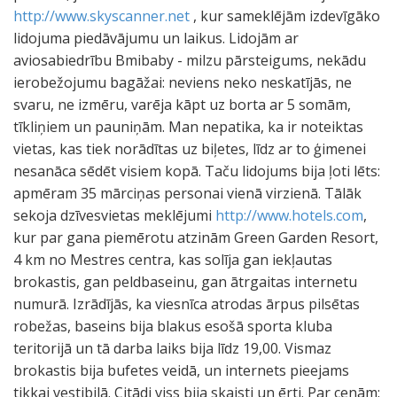
http://www.skyscanner.net
, kur sameklējām izdevīgāko
lidojuma piedāvājumu un laikus. Lidojām ar
aviosabiedrību Bmibaby - milzu pārsteigums, nekādu
ierobežojumu bagāžai: neviens neko neskatījās, ne
svaru, ne izmēru, varēja kāpt uz borta ar 5 somām,
tīkliņiem un pauniņām. Man nepatika, ka ir noteiktas
vietas, kas tiek norādītas uz biļetes, līdz ar to ģimenei
nesanāca sēdēt visiem kopā. Taču lidojums bija ļoti lēts:
apmēram 35 mārciņas personai vienā virzienā. Tālāk
sekoja dzīvesvietas meklējumi
http://www.hotels.com
,
kur par gana piemērotu atzinām Green Garden Resort,
4 km no Mestres centra, kas solīja gan iekļautas
brokastis, gan peldbaseinu, gan ātrgaitas internetu
numurā. Izrādījās, ka viesnīca atrodas ārpus pilsētas
robežas, baseins bija blakus esošā sporta kluba
teritorijā un tā darba laiks bija līdz 19,00. Vismaz
brokastis bija bufetes veidā, un internets pieejams
tikkai vestibilā. Citādi viss bija skaisti un ērti. Par cenām: