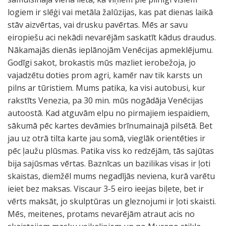
logiem ir slēģi vai metāla žalūzijas, kas pat dienas laikā
stāv aizvērtas, vai drusku pavērtas. Mēs ar savu
eiropiešu aci nekādi nevarējām saskatīt kādus draudus.
Nākamajās dienās ieplānojām Venēcijas apmeklējumu.
Godīgi sakot, brokastis mūs mazliet ierobežoja, jo
vajadzētu doties prom agri, kamēr nav tik karsts un
pilns ar tūristiem. Mums patika, ka visi autobusi, kur
rakstīts Venezia, pa 30 min. mūs nogādāja Venēcijas
autoostā. Kad atguvām elpu no pirmajiem iespaidiem,
sākumā pēc kartes devāmies brīnumainajā pilsētā. Bet
jau uz otrā tilta karte jau somā, vieglāk orientēties ir
pēc ļaužu plūsmas. Patika viss ko redzējām, tās sajūtas
bija sajūsmas vērtas. Baznīcas un bazilikas visas ir ļoti
skaistas, diemžēl mums negadījās neviena, kurā varētu
ieiet bez maksas. Viscaur 3-5 eiro ieejas biļete, bet ir
vērts maksāt, jo skulptūras un gleznojumi ir ļoti skaisti.
Mēs, meitenes, protams nevarējām atraut acis no