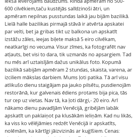
iekšā ievērojams daudzums. Rinda apmēram no 500-
600 cilvēkiem,taču kustējās salīdzinoši ātri, un
apmēram nepilnas pusstundas laikā jau bijām bazilikā.
Lielā halle bazilikas pirmajā stāvā ir atvērta apskatei
par velti, bet ja gribas tikt uz balkona un apskatīt
izstāžu zāles, ieejas biļete maksā 5 eiro cilvēkam,
neatkarīgi no vecuma. Visur zīmes, ka fotografēt nav
atļauts, bet visi to dara, tik uzmanās no apsargiem. Tad
nu mēs arī uztaisījām dažus unikālus foto. Kopumā
bazilikā sabijām apmēram 2 stundas, skaista, varena, ar
izciliem mākslas darbiem. Mums ļoti patika. Tā arī visu
atlikušo dienu staigājam pa jauko pilsētu, pusdienojām
restorānā, kur galvenais ēdiens protams bija pica, tās
tur cep uz vietas. Nav tā, ka ļoti dārgi,- 20 eiro. Arī
nākamo dienu pavadījām Venēcijā, gribējām labāk
apskatīt un paklaiņot pa klusākām ieliņām. Kad nu likās,
ka viss ko vēlējāmies redzēt Venēcijā ir apskatīts,
nolēmām, ka kārtīgi jāizvizinās ar kuģīšiem. Cenas: