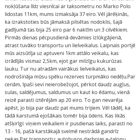
nokļūšana līdz viesnīcai ar taksometru no Marko Polo
lidostas 11km, mums izmaksāja 37 eiro. Vēl jārēķinās,
ka izrakstoties būs jāmaksā pilsētas nodoklis, šajā
gadījumā tas bija 25 eiro par 6 naktīm un 3 cilvēkiem.
Pirmās dienas pēcpusdienā devāmies izlūkgājienā,
atrast tuvāko transportu un lielveikalus. Laipnais portjē
mūs aizsūtīja uz aptuveni 1km attālo veikalu, kas
izrādījās vismaz 2,5km, ejot gar milzīgu kukurūzas
lauku. Tur nu atradām vairākus lielveikalus, kas
nodrošināja mūsu spēku rezerves turpmāko nedēļu.Par
cenām, īpaši sevi neierobežojot, pērkot daudz augļus,
sulas, saldējumus, saldumus un kaut ko ēdamu, vienā
reizē parasti iztērējām ap 20 eiro. To gan nevarēja
apēst, jo bija par daudz pat mums trijiem. Vēl tādēļ, ka
tādā karstumā ejošākais tomēr bija ūdens. Kas likās
atšķirīgi: viņiem veikaliem ir pusdienas laiks, parasti no
13 - 16, pašā karstākajā svelmē nestrādā gandrīz
nekas.Par transportu: autobusos darbojas e-talonu